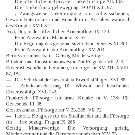
— , Die öffentliche und private Trinkerfürsorge XII. 102.
— , Die Trinkerfürsorgebewegung 1910/11 XIII. 97.
— , Zwangsweise Unterbringung von Arbeitsscheuen,
Gewohnheitstrinkern und Bummlern in Anstalten während
des Krieges XVII. 312.
Arzt, Der, in der öffentlichen Armenpflege IV. 129.
— , Freie Arztwahl in Mannheim X. 67.
— , Die Regelung des gemeindeärztlichen Dienstes XI. 361.
— , Freie Arztwahl in der Armenpflege XV. 200.
Berufsvormundschaft s. Geistig Minderwertige.
Blinden- und Taubstummenwesen, Zur Frage des VII. 243.
Erwerbsbeschränkte Personen, Fürsorge für XV. 311; XVIII.
87, 184.
— , Das Schicksal der beschränkt Erwerbsfähigen XVI. 88.
— , Arbeitsbeschaffung für Witwen und beschränkt
Erwerbsfähige XVL 142.
Frankreich, Fürsorge für arme Kranke in V. 138; für
Genesende III. 38.
Geisteskranke, Fürsorge für V. 33, 335; VII. 72.
— , Internat. Kongress für das Studium der auf die Fürsorge
für . . . Irre bezügl. Fragen IX. 265.
Geistig Minderwertige. Die Versorgung geistig
Minderwertiger und die Berufsvormundschaft XIV. 73.