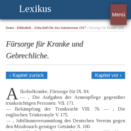
Lexikus
Menü
Home
›
Bibliothek
›
Zeitschrift für das Armenwesen 1917
› Fürsorge für Kranke und
Gebrechliche.
Fürsorge für Kranke und
Gebrechliche.
‹ Kapitel zurück
Kapitel vor ›
A
lkoholkranke, Fürsorge für IX. 84.
— , Die Aufgaben der Armenpflege gegenüber
trunksüchtigen Personen: VII. 171.
— Bekämpfung der Trunksucht VIII. 76. — , Die
englischen Trinkerasyle V. 175.
— , Jubiläumsversammlung des Deutschen Vereins gegen
den Missbrauch geistiger Getränke X. 100.