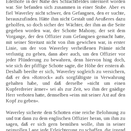
Edelhofe in der Nähe des Schlachtfeldes interniert worden
war. Sie befanden sich zusammen in einer Stube. Aber es
fiel Waverley nicht schwer, den Gefangnen, den er suchte,
herauszufinden. Hätte ihm nicht Gestalt und Aeußeres dazu
geholfen, so doch sicher der Wächter, der ihm an die Seite
gegeben worden war, der Schotte Mahony, der seit dem
Vorgange, der den Offizier zum Gefangnen gemacht hatte,
mit seiner Streitaxt nicht von ihm gewichen war, in erster
Linie, um der von Waverley verheißenen Prämie nicht
verlustig zu gehen, dann aber auch, um den Offizier vor
jeder Plünderung zu bewahren, denn hiervon hing doch,
wie sich der pfiffige Schotte sagte, die Höhe der erstern ab.
Deshalb beeilte er sich, Waverley sogleich zu versichern,
daß er den »Rotrock« aufs sorgfältigste in Verwahrung
gehalten habe, und daß derselbe »nicht um einen
Kupferdreier ärmer« sei als zur Zeit, wo ihm der gnädige
Herr verboten hatte, demselben »eins mit seiner Axt auf den
Kopf zu geben«.
Waverley sicherte dem Schotten eine reiche Belohnung zu
und trat dann zu dem englischen Offizier heran, um ihm zu
sagen, daß er sich gern bemühen wolle, ihm in seiner
peinvollen Lage jede Erleichterung zu schaffen, die irgend