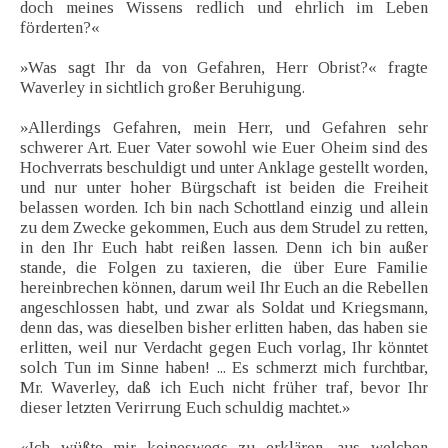
doch meines Wissens redlich und ehrlich im Leben
förderten?«
»Was sagt Ihr da von Gefahren, Herr Obrist?« fragte
Waverley in sichtlich großer Beruhigung.
»Allerdings Gefahren, mein Herr, und Gefahren sehr
schwerer Art. Euer Vater sowohl wie Euer Oheim sind des
Hochverrats beschuldigt und unter Anklage gestellt worden,
und nur unter hoher Bürgschaft ist beiden die Freiheit
belassen worden. Ich bin nach Schottland einzig und allein
zu dem Zwecke gekommen, Euch aus dem Strudel zu retten,
in den Ihr Euch habt reißen lassen. Denn ich bin außer
stande, die Folgen zu taxieren, die über Eure Familie
hereinbrechen können, darum weil Ihr Euch an die Rebellen
angeschlossen habt, und zwar als Soldat und Kriegsmann,
denn das, was dieselben bisher erlitten haben, das haben sie
erlitten, weil nur Verdacht gegen Euch vorlag, Ihr könntet
solch Tun im Sinne haben! ... Es schmerzt mich furchtbar,
Mr. Waverley, daß ich Euch nicht früher traf, bevor Ihr
dieser letzten Verirrung Euch schuldig machtet.»
«Ich wüßte mir keineswegs zu erklären, aus welchen