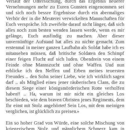
Verlauf der Untersuchung, durch das Ergebnis neuerer
Vernehmungen mehr zu Euren Gunsten eingenommen sei
und sich noch bessre Ergebnisse durch ein abermaliges
Verhör der in die Meuterei verwickelten Mannschaften für
Euch verspräche. Ich zweifelte darauf nicht länger, daß sich
alles noch zum besten wenden lassen werde, wenn es mir
gelänge, Euch ausfindig zu machen. Aber dieser
unvernünftige Aufstand hat alles zu nichte gemacht. Zum
erstenmal in meiner ganzen Laufbahn als Soldat habe ich es
mitansehen müssen, daß britische Soldaten den Schimpf
einer feigen Flucht auf sich luden. Obendrein von einem
Feinde ohne Mannszucht und ohne Waffen. Und nun
erblicke ich den Neffen und Erben meines teuersten
Freundes ... den Sohn seiner Liebe, wie ich wirklich sagen
darf ... als Mitglied eines jener räuberischen Clans, die zu
diesem Siege einer königsmörderischen Rotte verholfen
haben!! ... Ha, warum ist mir nicht ein gleiches Los
beschieden, wie dem braven Obristen jenes Regiments, dem
Ihr einst mit Stolz angehörtet! Sein Los, mit dem meinigen
verglichen, ist glücklich zu preisen.»
Ein so hoher Grad von Würde, eine solche Mischung von
kriegerischem Stolz und männlichem Schmerz kam in