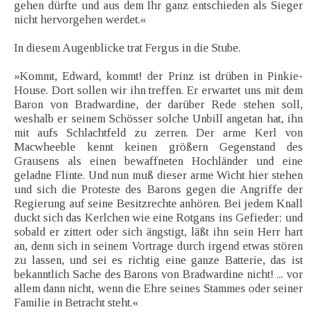
gehen dürfte und aus dem Ihr ganz entschieden als Sieger
nicht hervorgehen werdet.«
In diesem Augenblicke trat Fergus in die Stube.
»Kommt, Edward, kommt! der Prinz ist drüben in Pinkie-
House. Dort sollen wir ihn treffen. Er erwartet uns mit dem
Baron von Bradwardine, der darüber Rede stehen soll,
weshalb er seinem Schösser solche Unbill angetan hat, ihn
mit aufs Schlachtfeld zu zerren. Der arme Kerl von
Macwheeble kennt keinen größern Gegenstand des
Grausens als einen bewaffneten Hochländer und eine
geladne Flinte. Und nun muß dieser arme Wicht hier stehen
und sich die Proteste des Barons gegen die Angriffe der
Regierung auf seine Besitzrechte anhören. Bei jedem Knall
duckt sich das Kerlchen wie eine Rotgans ins Gefieder; und
sobald er zittert oder sich ängstigt, läßt ihn sein Herr hart
an, denn sich in seinem Vortrage durch irgend etwas stören
zu lassen, und sei es richtig eine ganze Batterie, das ist
bekanntlich Sache des Barons von Bradwardine nicht! ... vor
allem dann nicht, wenn die Ehre seines Stammes oder seiner
Familie in Betracht steht.«