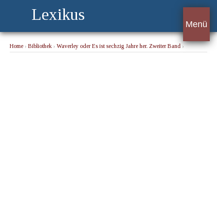
Lexikus
Menü
Home
›
Bibliothek
›
Waverley oder Es ist sechzig Jahre her. Zweiter Band
›
Vierzehntes Kapitel. - Als die Schlacht vorüber war, betrachtete es Waverley für seine
erste ...