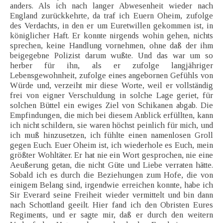
anders. Als ich nach langer Abwesenheit wieder nach
England zurückkehrte, da traf ich Euern Oheim, zufolge
des Verdachts, in den er um Euretwillen gekommen ist, in
königlicher Haft. Er konnte nirgends wohin gehen, nichts
sprechen, keine Handlung vornehmen, ohne daß der ihm
beigegebne Polizist darum wußte. Und das war um so
herber für ihn, als er zufolge langjähriger
Lebensgewohnheit, zufolge eines angebornen Gefühls von
Würde und, verzeiht mir diese Worte, weil er vollständig
frei von eigner Verschuldung in solche Lage geriet, für
solchen Büttel ein ewiges Ziel von Schikanen abgab. Die
Empfindungen, die mich bei diesem Anblick erfüllten, kann
ich nicht schildern, sie waren höchst peinlich für mich, und
ich muß hinzusetzen, ich fühlte einen namenlosen Groll
gegen Euch. Euer Oheim ist, ich wiederhole es Euch, mein
größter Wohltäter. Er hat nie ein Wort gesprochen, nie eine
Aeußerung getan, die nicht Güte und Liebe verraten hätte.
Sobald ich es durch die Beziehungen zum Hofe, die von
einigem Belang sind, irgendwie erreichen konnte, habe ich
Sir Everard seine Freiheit wieder vermittelt und bin dann
nach Schottland geeilt. Hier fand ich den Obristen Eures
Regiments, und er sagte mir, daß er durch den weitern