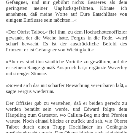
Gefangner, und mir gebührt nichts Besseres als dem
geringsten meiner Unglücksgefährten. Könnte ich
annehmen, daß meine Worte auf Eure Entschlüsse von
einigem Einflusse sein möchten ...«
»Der Obrist Talbot,« fiel ihm, zu dem Hochschottenoffizier
gewandt, der die Wache hatte, Fergus in die Rede, »wird
scharf bewacht. Es ist der ausdrückliche Befehl des
Prinzen; er ist Gefangner von Wichtigkeit.«
»Aber es sind ihm sämtliche Vorteile zu gewähren, auf die
er seinem Range gemäß Anspruch hat,« ergänzte Waverley
mit strenger Stimme.
»Soweit sich das mit scharfer Bewachung vereinbaren läßt,«
sagte Fergus wiederum.
Der Offizier gab zu verstehen, daß er beiden gerecht zu
werden bemüht sein werde, und Edward folgte dem
Häuptling zum Gartentor, wo Callum-Beg mit drei Pferden
wartete. Noch einmal blickte er zurück und sah, wie Oberst
Talbot durch einen Trupp Hochländer ins Gefängnis
zurückgebracht wurde. Der Oberst blickte sich gleichfalls