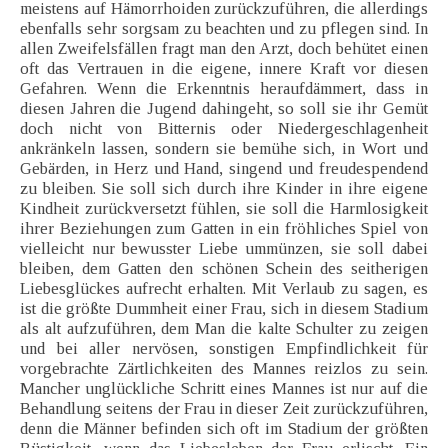
meistens auf Hämorrhoiden zurückzuführen, die allerdings
ebenfalls sehr sorgsam zu beachten und zu pflegen sind. In
allen Zweifelsfällen fragt man den Arzt, doch behütet einen
oft das Vertrauen in die eigene, innere Kraft vor diesen
Gefahren. Wenn die Erkenntnis heraufdämmert, dass in
diesen Jahren die Jugend dahingeht, so soll sie ihr Gemüt
doch nicht von Bitternis oder Niedergeschlagenheit
ankränkeln lassen, sondern sie bemühe sich, in Wort und
Gebärden, in Herz und Hand, singend und freudespendend
zu bleiben. Sie soll sich durch ihre Kinder in ihre eigene
Kindheit zurückversetzt fühlen, sie soll die Harmlosigkeit
ihrer Beziehungen zum Gatten in ein fröhliches Spiel von
vielleicht nur bewusster Liebe ummünzen, sie soll dabei
bleiben, dem Gatten den schönen Schein des seitherigen
Liebesglückes aufrecht erhalten. Mit Verlaub zu sagen, es
ist die größte Dummheit einer Frau, sich in diesem Stadium
als alt aufzuführen, dem Man die kalte Schulter zu zeigen
und bei aller nervösen, sonstigen Empfindlichkeit für
vorgebrachte Zärtlichkeiten des Mannes reizlos zu sein.
Mancher unglückliche Schritt eines Mannes ist nur auf die
Behandlung seitens der Frau in dieser Zeit zurückzuführen,
denn die Männer befinden sich oft im Stadium der größten