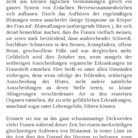
nicht aus kleinen täglichen Verstimmungen gleich ein
ganzes System von Erdachten Nervenzusammenbrüchen
sich aufbauen. Durch das Aufhören der regelmäßigen
Blutungen treten mancherlei lästige Symptome im Körper
der Frau auf: Blutwallungen (aufsteigende Hitzen ), die sich
derart bemerkbar machen, dass die Frauen vielfach meinen,
sie seien stark herzleidend, dann ausbrechender Schweiß,
furchtbare Schmerzen in den Beinen, Krampfadern, offene
Beine, geschwollene Füße und was dergleichen mehr.
Gefährlich wird dies Zeitalter nur, wenn mangels der
seitherigen Ausscheidungen organische Erkrankungen im
Frauenleib entstehen. Hier heißt es unter allen Umständen
vorbeugen, denn wenn infolge der fehlenden, seitherigen
Ausscheidung des Blutes, nicht andere natürliche
Ausscheidungen an deren Stelle treten, so könne
Ablagerungen verschiedenster Art in den einzelnen
Organen entstehen, die zu sehr gefährlichen Erkrankungen,
manchmal sogar unter Lebensgefahr, führen können.
Erinnert sei nur an das ganz schwammartige Dickwerden
vieler Frauen während dieser Zeit, bei einem merkwürdigen
gleichzeitigen Auftreten von Blutarmut. In erster Linie ist
der Arzt über den Zustand des Herzens zu befragen, sonst