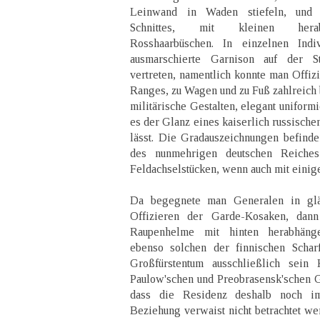
Leinwand in Waden stiefeln, und T
Schnittes, mit kleinen hera
Rosshaarbüschen. In einzelnen Ind
ausmarschierte Garnison auf der S
vertreten, namentlich konnte man Offiz
Ranges, zu Wagen und zu Fuß zahlreich
militärische Gestalten, elegant uniformi
es der Glanz eines kaiserlich russisch
lässt. Die Gradauszeichnungen befind
des nunmehrigen deutschen Reiches
Feldachselstücken, wenn auch mit einig
Da begegnete man Generalen in glä
Offizieren der Garde-Kosaken, dan
Raupenhelme mit hinten herabhäng
ebenso solchen der finnischen Schar
Großfürstentum ausschließlich sein 
Paulow'schen und Preobrasensk'schen Ga
dass die Residenz deshalb noch im
Beziehung verwaist nicht betrachtet we