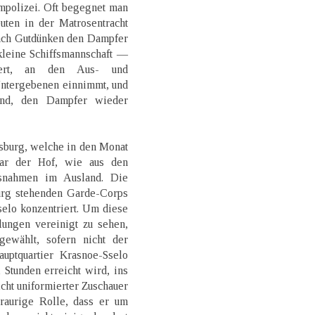
mpolizei. Oft begegnet man
ten in der Matrosentracht
ach Gutdünken den Dampfer
 kleine Schiffsmannschaft —
ert, an den Aus- und
Untergebenen einnimmt, und
end, den Dampfer wieder
sburg, welche in den Monat
war der Hof, wie aus den
usnahmen im Ausland. Die
urg stehenden Garde-Corps
elo konzentriert. Um diese
lungen vereinigt zu sehen,
ewählt, sofern nicht der
uptquartier Krasnoe-Sselo
 Stunden erreicht wird, ins
cht uniformierter Zuschauer
traurige Rolle, dass er um