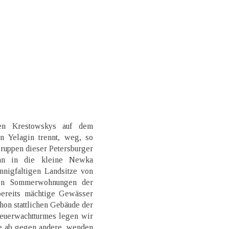
en Krestowskys auf dem
n Yelagin trennt, weg, so
ruppen dieser Petersburger
ann in die kleine Newka
nnigfaltigen Landsitze von
den Sommerwohnungen der
bereits mächtige Gewässer
on stattlichen Gebäude der
Feuerwachtturmes legen wir
e ab gegen andere, wenden