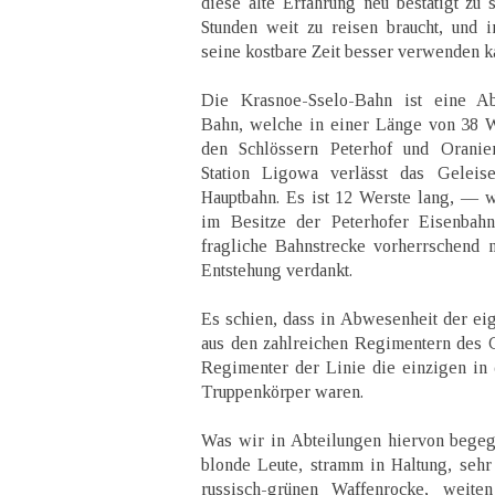
diese alte Erfahrung neu bestätigt zu 
Stunden weit zu reisen braucht, und i
seine kostbare Zeit besser verwenden k
Die Krasnoe-Sselo-Bahn ist eine A
Bahn, welche in einer Länge von 38 W
den Schlössern Peterhof und Oranie
Station Ligowa verlässt das Geleis
Hauptbahn. Es ist 12 Werste lang, — wu
im Besitze der Peterhofer Eisenbahng
fragliche Bahnstrecke vorherrschend 
Entstehung verdankt.
Es schien, dass in Abwesenheit der eig
aus den zahlreichen Regimentern des 
Regimenter der Linie die einzigen in
Truppenkörper waren.
Was wir in Abteilungen hiervon begeg
blonde Leute, stramm in Haltung, sehr 
russisch-grünen Waffenrocke, weit