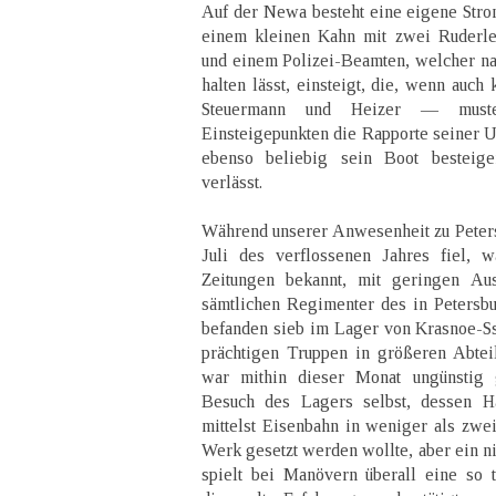
Auf der Newa besteht eine eigene Stro
einem kleinen Kahn mit zwei Ruderleu
und einem Polizei-Beamten, welcher n
halten lässt, einsteigt, die, wenn auch
Steuermann und Heizer — must
Einsteigepunkten die Rapporte seiner 
ebenso beliebig sein Boot besteig
verlässt.
Während unserer Anwesenheit zu Peter
Juli des verflossenen Jahres fiel, 
Zeitungen bekannt, mit geringen A
sämtlichen Regimenter des in Petersb
befanden sieb im Lager von Krasnoe-Ss
prächtigen Truppen in größeren Abtei
war mithin dieser Monat ungünstig g
Besuch des Lagers selbst, dessen Ha
mittelst Eisenbahn in weniger als zwei
Werk gesetzt werden wollte, aber ein ni
spielt bei Manövern überall eine so 