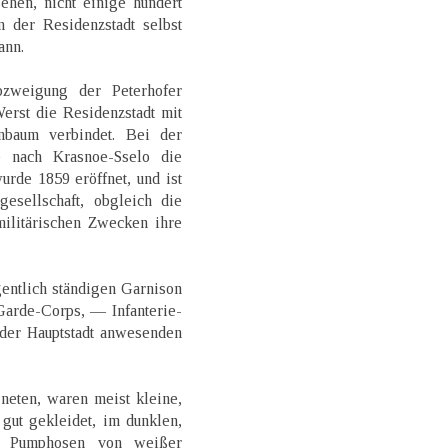
sehen, nicht einige hundert
n der Residenzstadt selbst
ann.
bzweigung der Peterhofer
erst die Residenzstadt mit
nbaum verbindet. Bei der
e nach Krasnoe-Sselo die
rde 1859 eröffnet, und ist
esellschaft, obgleich die
militärischen Zwecken ihre
entlich ständigen Garnison
Garde-Corps, — Infanterie-
 der Hauptstadt anwesenden
neten, waren meist kleine,
gut gekleidet, im dunklen,
en Pumphosen von weißer