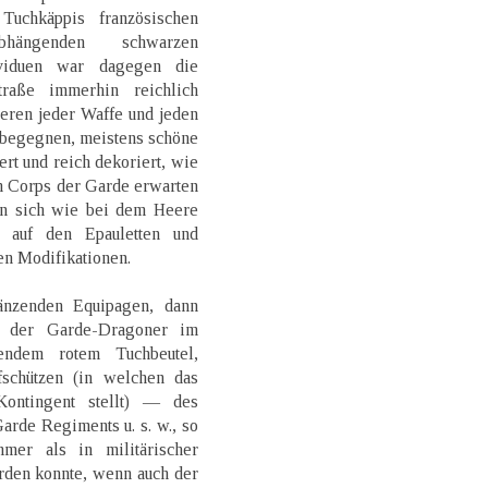
uchkäppis französischen
bhängenden schwarzen
ividuen war dagegen die
traße immerhin reichlich
ieren jeder Waffe und jeden
 begegnen, meistens schöne
ert und reich dekoriert, wie
en Corps der Garde erwarten
en sich wie bei dem Heere
 auf den Epauletten und
en Modifikationen.
nzenden Equipagen, dann
n der Garde-Dragoner im
endem rotem Tuchbeutel,
fschützen (in welchen das
Kontingent stellt) — des
rde Regiments u. s. w., so
mer als in militärischer
rden konnte, wenn auch der