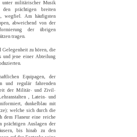
 unter militärischer Musik
 den prächtigen breiten
, wegfiel. Am häufigsten
ppen, abweichend von der
formierung der übrigen
tzen tragen.
l Gelegenheit zu hören, die
s und jene einer Abteilung
oduzierten.
ftlichen Equipagen, der
n und regulär fahrenden
it der Militär- und Zivil-
ehranstalten , Latein- und
iformiert, dunkelblau mit
ze); welche sich durch die
ch dem Flaneur eine reiche
n prächtigen Auslagen der
usern, bis hinab zu den