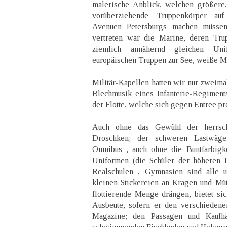
malerische Anblick, welchen größere,
vorüberziehende Truppenkörper auf
Avenuen Petersburgs machen müssen
vertreten war die Marine, deren Tru
ziemlich annähernd gleichen Uni
europäischen Truppen zur See, weiße Mü
Militär-Kapellen hatten wir nur zweima
Blechmusik eines Infanterie-Regiment
der Flotte, welche sich gegen Entree pr
Auch ohne das Gewühl der herrscha
Droschken; der schweren Lastwäge
Omnibus , auch ohne die Buntfarbigke
Uniformen (die Schüler der höheren L
Realschulen , Gymnasien sind alle un
kleinen Stickereien an Kragen und Müt
flottierende Menge drängen, bietet si
Ausbeute, sofern er den verschiedene
Magazine; den Passagen und Kaufhä