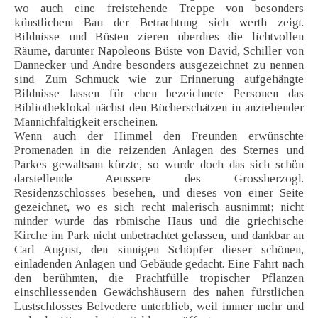
wo auch eine freistehende Treppe von besonders
künstlichem Bau der Betrachtung sich werth zeigt.
Bildnisse und Büsten zieren überdies die lichtvollen
Räume, darunter Napoleons Büste von David, Schiller von
Dannecker und Andre besonders ausgezeichnet zu nennen
sind. Zum Schmuck wie zur Erinnerung aufgehängte
Bildnisse lassen für eben bezeichnete Personen das
Bibliotheklokal nächst den Bücherschätzen in anziehender
Mannichfaltigkeit erscheinen.
Wenn auch der Himmel den Freunden erwünschte
Promenaden in die reizenden Anlagen des Sternes und
Parkes gewaltsam kürzte, so wurde doch das sich schön
darstellende Aeussere des Grossherzogl.
Residenzschlosses besehen, und dieses von einer Seite
gezeichnet, wo es sich recht malerisch ausnimmt; nicht
minder wurde das römische Haus und die griechische
Kirche im Park nicht unbetrachtet gelassen, und dankbar an
Carl August, den sinnigen Schöpfer dieser schönen,
einladenden Anlagen und Gebäude gedacht. Eine Fahrt nach
den berühmten, die Prachtfülle tropischer Pflanzen
einschliessenden Gewächshäusern des nahen fürstlichen
Lustschlosses Belvedere unterblieb, weil immer mehr und