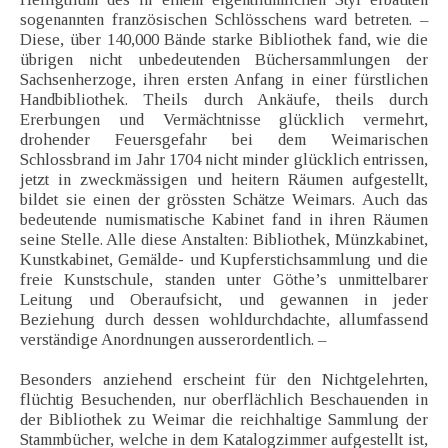
sogenannten französischen Schlösschens ward betreten. –
Diese, über 140,000 Bände starke Bibliothek fand, wie die
übrigen nicht unbedeutenden Büchersammlungen der
Sachsenherzoge, ihren ersten Anfang in einer fürstlichen
Handbibliothek. Theils durch Ankäufe, theils durch
Ererbungen und Vermächtnisse glücklich vermehrt,
drohender Feuersgefahr bei dem Weimarischen
Schlossbrand im Jahr 1704 nicht minder glücklich entrissen,
jetzt in zweckmässigen und heitern Räumen aufgestellt,
bildet sie einen der grössten Schätze Weimars. Auch das
bedeutende numismatische Kabinet fand in ihren Räumen
seine Stelle. Alle diese Anstalten: Bibliothek, Münzkabinet,
Kunstkabinet, Gemälde- und Kupferstichsammlung und die
freie Kunstschule, standen unter Göthe’s unmittelbarer
Leitung und Oberaufsicht, und gewannen in jeder
Beziehung durch dessen wohldurchdachte, allumfassend
verständige Anordnungen ausserordentlich. –
Besonders anziehend erscheint für den Nichtgelehrten,
flüchtig Besuchenden, nur oberflächlich Beschauenden in
der Bibliothek zu Weimar die reichhaltige Sammlung der
Stammbücher, welche in dem Katalogzimmer aufgestellt ist,