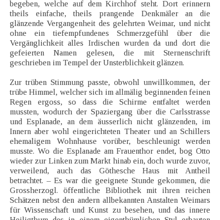
begeben, welche auf dem Kirchhof steht. Dort erinnern
theils einfache, theils prangende Denkmäler an die
glänzende Vergangenheit des gelehrten Weimar, und nicht
ohne ein tiefempfundenes Schmerzgefühl über die
Vergänglichkeit alles Irdischen wurden da und dort die
gefeierten Namen gelesen, die mit Sternenschrift
geschrieben im Tempel der Unsterblichkeit glänzen.
Zur trüben Stimmung passte, obwohl unwillkommen, der
trübe Himmel, welcher sich im allmälig beginnenden feinen
Regen ergoss, so dass die Schirme entfaltet werden
mussten, wodurch der Spaziergang über die Carlsstrasse
und Esplanade, an dem äusserlich nicht glänzenden, im
Innern aber wohl eingerichteten Theater und an Schillers
ehemaligem Wohnhause vorüber, beschleunigt werden
musste. Wo die Esplanade am Frauenthor endet, bog Otto
wieder zur Linken zum Markt hinab ein, doch wurde zuvor,
verweilend, auch das Göthesche Haus mit Antheil
betrachtet. – Es war die geeignete Stunde gekommen, die
Grossherzogl. öffentliche Bibliothek mit ihren reichen
Schätzen nebst den andern allbekannten Anstalten Weimars
für Wissenschaft und Kunst zu besehen, und das innere
Heiligthum des in einem eigenthümlichen Styl erbauten