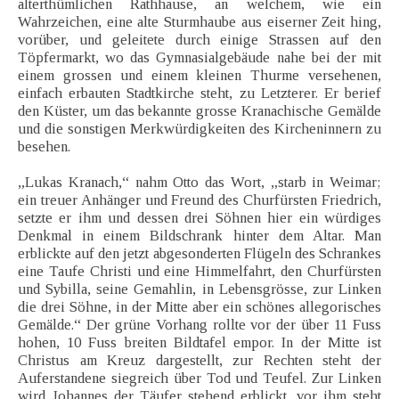
alterthümlichen Rathhause, an welchem, wie ein
Wahrzeichen, eine alte Sturmhaube aus eiserner Zeit hing,
vorüber, und geleitete durch einige Strassen auf den
Töpfermarkt, wo das Gymnasialgebäude nahe bei der mit
einem grossen und einem kleinen Thurme versehenen,
einfach erbauten Stadtkirche steht, zu Letzterer. Er berief
den Küster, um das bekannte grosse Kranachische Gemälde
und die sonstigen Merkwürdigkeiten des Kircheninnern zu
besehen.
„Lukas Kranach,“ nahm Otto das Wort, „starb in Weimar;
ein treuer Anhänger und Freund des Churfürsten Friedrich,
setzte er ihm und dessen drei Söhnen hier ein würdiges
Denkmal in einem Bildschrank hinter dem Altar. Man
erblickte auf den jetzt abgesonderten Flügeln des Schrankes
eine Taufe Christi und eine Himmelfahrt, den Churfürsten
und Sybilla, seine Gemahlin, in Lebensgrösse, zur Linken
die drei Söhne, in der Mitte aber ein schönes allegorisches
Gemälde.“ Der grüne Vorhang rollte vor der über 11 Fuss
hohen, 10 Fuss breiten Bildtafel empor. In der Mitte ist
Christus am Kreuz dargestellt, zur Rechten steht der
Auferstandene siegreich über Tod und Teufel. Zur Linken
wird Johannes der Täufer stehend erblickt, vor ihm steht