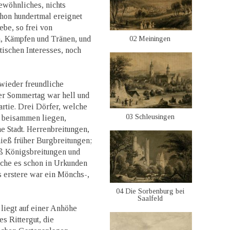
ewöhnliches, nichts
chon hundertmal ereignet
be, so frei von
, Kämpfen und Tränen, und
02 Meiningen
tischen Interesses, noch
 wieder freundliche
Der Sommertag war hell und
rtie. Drei Dörfer, welche
03 Schleusingen
 beisammen liegen,
 Stadt. Herrenbreitungen,
ieß früher Burgbreitungen;
ß Königsbreitungen und
lche es schon in Urkunden
 erstere war ein Mönchs-,
04 Die Sorbenburg bei
Saalfeld
 liegt auf einer Anhöhe
es Rittergut, die