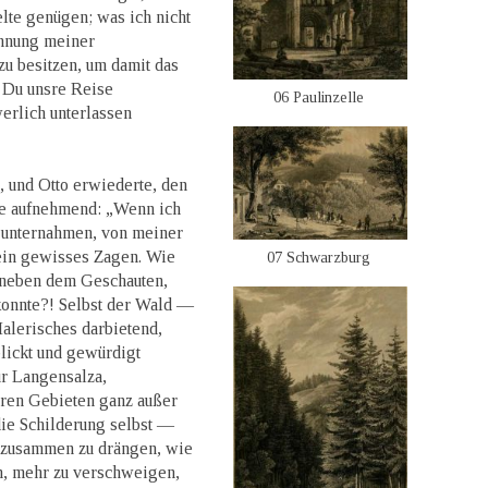
te genügen; was ich nicht
hnung meiner
zu besitzen, um damit das
 Du unsre Reise
06 Paulinzelle
erlich unterlassen
 und Otto erwiederte, den
te aufnehmend: „Wenn ich
 unternahmen, von meiner
 ein gewisses Zagen. Wie
07 Schwarzburg
 neben dem Geschauten,
 konnte?! Selbst der Wald —
Malerisches darbietend,
lickt und gewürdigt
ur Langensalza,
hren Gebieten ganz außer
ie Schilderung selbst —
 zusammen zu drängen, wie
in, mehr zu verschweigen,