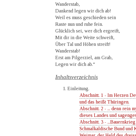
Wanderstab,
Dankend legen wir dich ab!
Weil es muss geschieden sein
Raste nun und ruhe fein.
Glücklich sei, wer dich ergreift,
Mit dir in die Weite schweift,
Über Tal und Höhen streift!
Wanderstab!
Erst am Pilgerziel, am Grab,
Legen wir dich ab.“
Inhaltsverzeichnis
Einleitung.
Abschnitt. 1 - Im Herzen De
und das heißt Thüringen.
Abschnitt. 2 - ... denn rein m
dieses Landes und sagengesc
Abschnitt. 3 - ...Bauernkri
Schmalkaldische Bund und 
Weimar, der Held des dreis