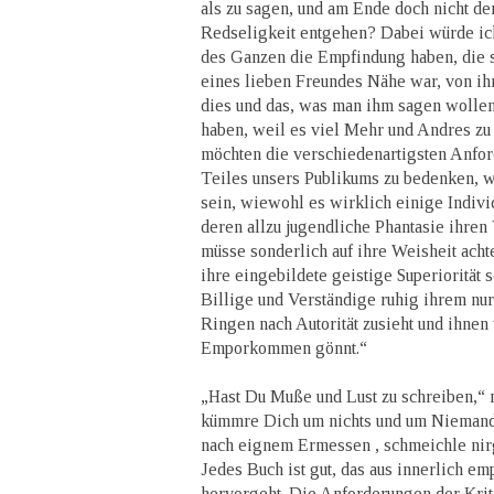
als zu sagen, und am Ende doch nicht d
Redseligkeit entgehen? Dabei würde ic
des Ganzen die Empfindung haben, die s
eines lieben Freundes Nähe war, von ihm
dies und das, was man ihm sagen wollen,
haben, weil es viel Mehr und Andres zu
möchten die verschiedenartigsten Anfor
Teiles unsers Publikums zu bedenken, we
sein, wiewohl es wirklich einige Individ
deren allzu jugendliche Phantasie ihren
müsse sonderlich auf ihre Weisheit achte
ihre eingebildete geistige Superiorität
Billige und Verständige ruhig ihrem nur
Ringen nach Autorität zusieht und ihne
Emporkommen gönnt.“
„Hast Du Muße und Lust zu schreiben,“ 
kümmre Dich um nichts und um Niemand 
nach eignem Ermessen , schmeichle nirg
Jedes Buch ist gut, das aus innerlich e
hervorgeht. Die Anforderungen der Kriti