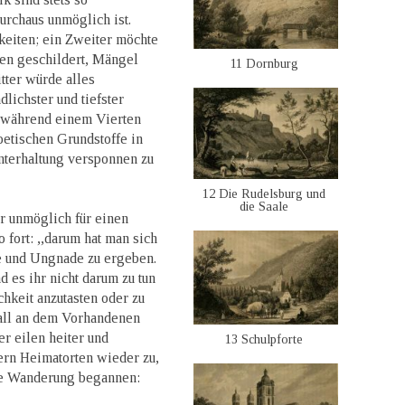
urchaus unmöglich ist.
hkeiten; ein Zweiter möchte
ten geschildert, Mängel
11 Dornburg
tter würde alles
lichster und tiefster
 während einem Vierten
oetischen Grundstoffe in
nterhaltung versponnen zu
12 Die Rudelsburg und
die Saale
er unmöglich für einen
 fort: ,,darum hat man sich
e und Ungnade zu ergeben.
d es ihr nicht darum zu tun
chkeit anzutasten oder zu
rall an dem Vorhandenen
er eilen heiter und
13 Schulpforte
ern Heimatorten wieder zu,
ie Wanderung begannen: