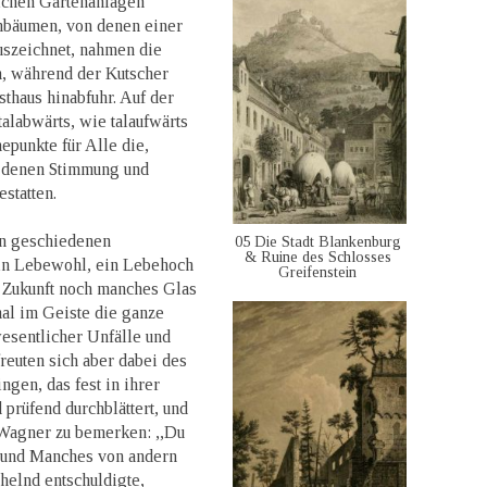
ichen Gartenanlagen
nbäumen, von denen einer
uszeichnet, nahmen die
n, während der Kutscher
haus hinabfuhr. Auf der
talabwärts, wie talaufwärts
epunkte für Alle die,
d denen Stimmung und
statten.
un geschiedenen
05 Die Stadt Blankenburg
& Ruine des Schlosses
in Lebewohl, ein Lebehoch
Greifenstein
e Zukunft noch manches Glas
al im Geiste die ganze
esentlicher Unfälle und
euten sich aber dabei des
ngen, das fest in ihrer
prüfend durchblättert, und
 Wagner zu bemerken: ,,Du
, und Manches von andern
helnd entschuldigte,