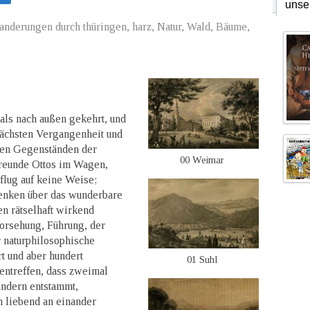
unse
anderungen durch thüringen, harz, Natur, Wald, Bäume,
als nach außen gekehrt, und
ächsten Vergangenheit und
nden Gegenständen der
00 Weimar
reunde Ottos im Wagen,
nflug auf keine Weise;
denken über das wunderbare
n rätselhaft wirkend
Vorsehung, Führung, der
r naturphilosophische
t und aber hundert
01 Suhl
entreffen, dass zweimal
ndern entstammt,
h liebend an einander