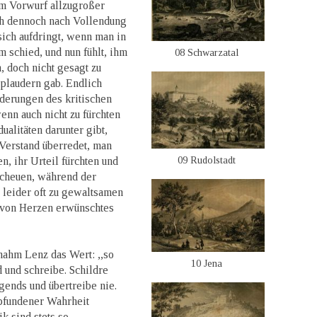
em Vorwurf allzugroßer
h dennoch nach Vollendung
ich aufdringt, wenn man in
 schied, und nun fühlt, ihm
08 Schwarzatal
 doch nicht gesagt zu
 plaudern gab. Endlich
derungen des kritischen
nn auch nicht zu fürchten
ualitäten darunter gibt,
 Verstand überredet, man
09 Rudolstadt
n, ihr Urteil fürchten und
 scheuen, während der
 leider oft zu gewaltsamen
n von Herzen erwünschtes
nahm Lenz das Wert: ,,so
10 Jena
und schreibe. Schildre
ends und übertreibe nie.
mpfundener Wahrheit
k sind stets so