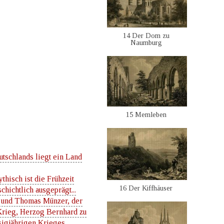
14 Der Dom zu
Naumburg
15 Memleben
utschlands liegt ein Land
ythisch ist die Frühzeit
16 Der Kiffhäuser
hichtlich ausgeprägt...
eg und Thomas Münzer, der
Krieg, Herzog Bernhard zu
sigjährigen Krieges,