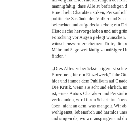
mannigfaltig, dass Alle zu befriedigen d
Einer liebt Charakteristiken, Persönlic
politische Zustände der Völker und Staa
beleuchtet und aufgedeckt sehen; ein Dri
Historische hervorgehoben und mit gründ
Forschung vor Augen gelegt wünschen,
wünschenswert erscheinen dürfte, die p
Mähr und Sage weitläufig zu müßiger U
finden.“
,,Dies Alles zu berücksichtigen ist schi
Einzelnen, für ein Einzelwerk,“ fuhr Otto
hier und immer dem Publikum auf Gnad
Die Kritik, wenn sie acht und ehrlich, un
ist, eines Autors Charakter und Persönli
verleumden, wird ihren Scharfsinn übe
üben, nicht an dem, was mangelt. Wir ab
wohlgemut, lebensfroh und harmlos uns
und singen da, wo wir ausgingen und d