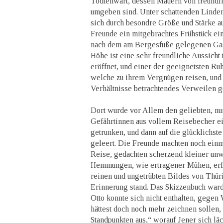
Todtenwart, dessen Mauern von freundl
umgeben sind. Unter schattenden Linde
sich durch besondre Größe und Stärke a
Freunde ein mitgebrachtes Frühstück ei
nach dem am Bergesfuße gelegenen Gast
Höhe ist eine sehr freundliche Aussicht 
eröffnet, und einer der geeignetsten Ruh
welche zu ihrem Vergnügen reisen, un
Verhältnisse betrachtendes Verweilen ge
Dort wurde vor Allem den geliebten, n
Gefährtinnen aus vollem Reisebecher e
getrunken, und dann auf die glücklichst
geleert. Die Freunde machten noch einm
Reise, gedachten scherzend kleiner unw
Hemmungen, wie ertragener Mühen, erfr
reinen und ungetrübten Bildes von Thüri
Erinnerung stand. Das Skizzenbuch ward 
Otto konnte sich nicht enthalten, gegen
hättest doch noch mehr zeichnen sollen
Standpunkten aus,“ worauf Jener sich läc