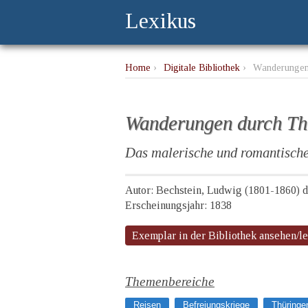
Lexikus
Home
›
Digitale Bibliothek
›
Wanderungen
Wanderungen durch Th
Das malerische und romantisch
Autor: Bechstein, Ludwig (1801-1860) de
Erscheinungsjahr: 1838
Exemplar in der Bibliothek ansehen/l
Themenbereiche
Reisen
Befreiungskriege
Thüringe