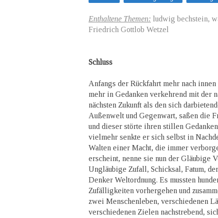
Enthaltene Themen:
ludwig bechstein, w
Friedrich Gottlob Wetzel
Schluss
Anfangs der Rückfahrt mehr nach innen 
mehr in Gedanken verkehrend mit der n
nächsten Zukunft als den sich darbiete
Außenwelt und Gegenwart, saßen die F
und dieser störte ihren stillen Gedanke
vielmehr senkte er sich selbst in Nach
Walten einer Macht, die immer verborge
erscheint, nenne sie nun der Gläubige 
Ungläubige Zufall, Schicksal, Fatum, de
Denker Weltordnung. Es mussten hunder
Zufälligkeiten vorhergehen und zusamm
zwei Menschenleben, verschiedenen Lä
verschiedenen Zielen nachstrebend, sic