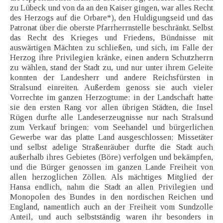
zu Lübeck und von da an den Kaiser gingen, war alles Recht
des Herzogs auf die Orbare*), den Huldigungseid und das
Patronat über die oberste Pfarrherrnstelle beschränkt. Selbst
das Recht des Krieges und Friedens, Bündnisse mit
auswärtigen Mächten zu schließen, und sich, im Falle der
Herzog ihre Privilegien kränke, einen andern Schutzherrn
zu wählen, stand der Stadt zu, und nur unter ihrem Geleite
konnten der Landesherr und andere Reichsfürsten in
Stralsund einreiten. Außerdem genoss sie auch vieler
Vorrechte im ganzen Herzogtume; in der Landschaft hatte
sie den ersten Rang vor allen übrigen Städten, die Insel
Rügen durfte alle Landeserzeugnisse nur nach Stralsund
zum Verkauf bringen; vom Seehandel und bürgerlichen
Gewerbe war das platte Land ausgeschlossen; Missetäter
und selbst adelige Straßenräuber durfte die Stadt auch
außerhalb ihres Gebietes (Böre) verfolgen und bekämpfen,
und die Bürger genossen im ganzen Lande Freiheit von
allen herzoglichen Zöllen. Als mächtiges Mitglied der
Hansa endlich, nahm die Stadt an allen Privilegien und
Monopolen des Bundes in den nordischen Reichen und
England, namentlich auch an der Freiheit vom Sundzolle
Anteil, und auch selbstständig waren ihr besonders in