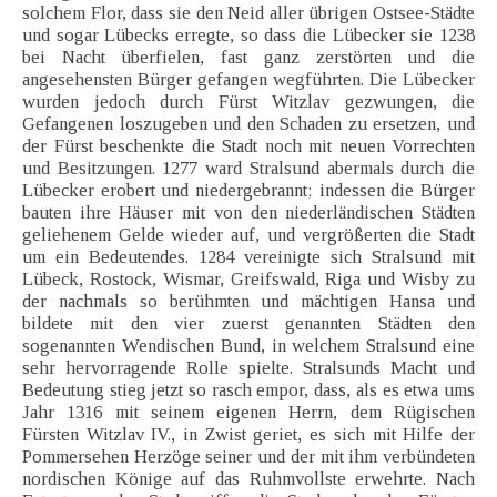
solchem Flor, dass sie den Neid aller übrigen Ostsee-Städte
und sogar Lübecks erregte, so dass die Lübecker sie 1238
bei Nacht überfielen, fast ganz zerstörten und die
angesehensten Bürger gefangen wegführten. Die Lübecker
wurden jedoch durch Fürst Witzlav gezwungen, die
Gefangenen loszugeben und den Schaden zu ersetzen, und
der Fürst beschenkte die Stadt noch mit neuen Vorrechten
und Besitzungen. 1277 ward Stralsund abermals durch die
Lübecker erobert und niedergebrannt; indessen die Bürger
bauten ihre Häuser mit von den niederländischen Städten
geliehenem Gelde wieder auf, und vergrößerten die Stadt
um ein Bedeutendes. 1284 vereinigte sich Stralsund mit
Lübeck, Rostock, Wismar, Greifswald, Riga und Wisby zu
der nachmals so berühmten und mächtigen Hansa und
bildete mit den vier zuerst genannten Städten den
sogenannten Wendischen Bund, in welchem Stralsund eine
sehr hervorragende Rolle spielte. Stralsunds Macht und
Bedeutung stieg jetzt so rasch empor, dass, als es etwa ums
Jahr 1316 mit seinem eigenen Herrn, dem Rügischen
Fürsten Witzlav IV., in Zwist geriet, es sich mit Hilfe der
Pommersehen Herzöge seiner und der mit ihm verbündeten
nordischen Könige auf das Ruhmvollste erwehrte. Nach