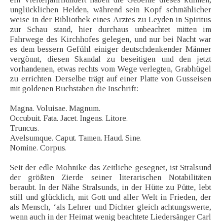
unglücklichen Helden, während sein Kopf schmählicher
weise in der Bibliothek eines Arztes zu Leyden in Spiritus
zur Schau stand, hier durchaus unbeachtet mitten im
Fahrwege des Kirchhofes gelegen, und nur bei Nacht war
es dem bessern Gefühl einiger deutschdenkender Männer
vergönnt, diesen Skandal zu beseitigen und den jetzt
vorhandenen, etwas rechts vom Wege verlegten, Grabhügel
zu errichten. Derselbe trägt auf einer Platte von Gusseisen
mit goldenen Buchstaben die Inschrift:
Magna. Voluisae. Magnum.
Occubuit. Fata. Jacet. Ingens. Litore.
Truncus.
Avelsumque. Caput. Tamen. Haud. Sine.
Nomine. Corpus.
Seit der edle Mohnike das Zeitliche gesegnet, ist Stralsund
der größten Zierde seiner literarischen Notabilitäten
beraubt. In der Nähe Stralsunds, in der Hütte zu Pütte, lebt
still und glücklich, mit Gott und aller Welt in Frieden, der
als Mensch, ‘als Lehrer und Dichter gleich achtungswerte,
wenn auch in der Heimat wenig beachtete Liedersänger Carl