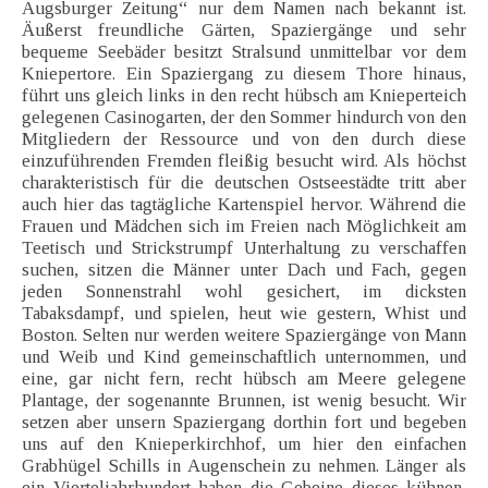
Augsburger Zeitung“ nur dem Namen nach bekannt ist.
Äußerst freundliche Gärten, Spaziergänge und sehr
bequeme Seebäder besitzt Stralsund unmittelbar vor dem
Kniepertore. Ein Spaziergang zu diesem Thore hinaus,
führt uns gleich links in den recht hübsch am Knieperteich
gelegenen Casinogarten, der den Sommer hindurch von den
Mitgliedern der Ressource und von den durch diese
einzuführenden Fremden fleißig besucht wird. Als höchst
charakteristisch für die deutschen Ostseestädte tritt aber
auch hier das tagtägliche Kartenspiel hervor. Während die
Frauen und Mädchen sich im Freien nach Möglichkeit am
Teetisch und Strickstrumpf Unterhaltung zu verschaffen
suchen, sitzen die Männer unter Dach und Fach, gegen
jeden Sonnenstrahl wohl gesichert, im dicksten
Tabaksdampf, und spielen, heut wie gestern, Whist und
Boston. Selten nur werden weitere Spaziergänge von Mann
und Weib und Kind gemeinschaftlich unternommen, und
eine, gar nicht fern, recht hübsch am Meere gelegene
Plantage, der sogenannte Brunnen, ist wenig besucht. Wir
setzen aber unsern Spaziergang dorthin fort und begeben
uns auf den Knieperkirchhof, um hier den einfachen
Grabhügel Schills in Augenschein zu nehmen. Länger als
ein Vierteljahrhundert haben die Gebeine dieses kühnen,