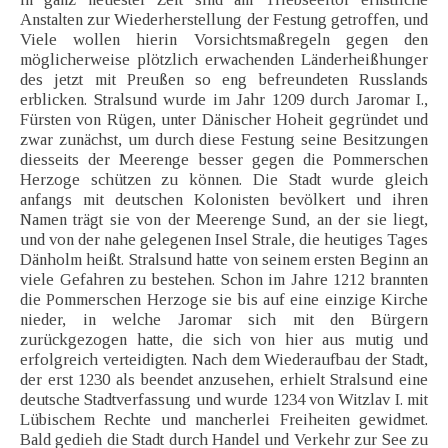
Anstalten zur Wiederherstellung der Festung getroffen, und
Viele wollen hierin Vorsichtsmaßregeln gegen den
möglicherweise plötzlich erwachenden Länderheißhunger
des jetzt mit Preußen so eng befreundeten Russlands
erblicken. Stralsund wurde im Jahr 1209 durch Jaromar I.,
Fürsten von Rügen, unter Dänischer Hoheit gegründet und
zwar zunächst, um durch diese Festung seine Besitzungen
diesseits der Meerenge besser gegen die Pommerschen
Herzoge schützen zu können. Die Stadt wurde gleich
anfangs mit deutschen Kolonisten bevölkert und ihren
Namen trägt sie von der Meerenge Sund, an der sie liegt,
und von der nahe gelegenen Insel Strale, die heutiges Tages
Dänholm heißt. Stralsund hatte von seinem ersten Beginn an
viele Gefahren zu bestehen. Schon im Jahre 1212 brannten
die Pommerschen Herzoge sie bis auf eine einzige Kirche
nieder, in welche Jaromar sich mit den Bürgern
zurückgezogen hatte, die sich von hier aus mutig und
erfolgreich verteidigten. Nach dem Wiederaufbau der Stadt,
der erst 1230 als beendet anzusehen, erhielt Stralsund eine
deutsche Stadtverfassung und wurde 1234 von Witzlav I. mit
Lübischem Rechte und mancherlei Freiheiten gewidmet.
Bald gedieh die Stadt durch Handel und Verkehr zur See zu