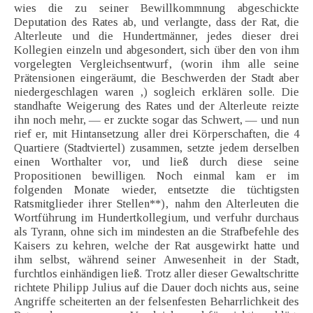
wies die zu seiner Bewillkommnung abgeschickte
Deputation des Rates ab, und verlangte, dass der Rat, die
Alterleute und die Hundertmänner, jedes dieser drei
Kollegien einzeln und abgesondert, sich über den von ihm
vorgelegten Vergleichsentwurf‚ (worin ihm alle seine
Prätensionen eingeräumt, die Beschwerden der Stadt aber
niedergeschlagen waren ,) sogleich erklären solle. Die
standhafte Weigerung des Rates und der Alterleute reizte
ihn noch mehr, — er zuckte sogar das Schwert, — und nun
rief er, mit Hintansetzung aller drei Körperschaften, die 4
Quartiere (Stadtviertel) zusammen, setzte jedem derselben
einen Worthalter vor, und ließ durch diese seine
Propositionen bewilligen. Noch einmal kam er im
folgenden Monate wieder, entsetzte die tüchtigsten
Ratsmitglieder ihrer Stellen**)‚ nahm den Alterleuten die
Wortführung im Hundertkollegium, und verfuhr durchaus
als Tyrann, ohne sich im mindesten an die Strafbefehle des
Kaisers zu kehren, welche der Rat ausgewirkt hatte und
ihm selbst, während seiner Anwesenheit in der Stadt,
furchtlos einhändigen ließ. Trotz aller dieser Gewaltschritte
richtete Philipp Julius auf die Dauer doch nichts aus, seine
Angriffe scheiterten an der felsenfesten Beharrlichkeit des