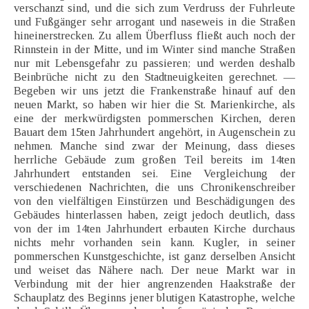
verschanzt sind, und die sich zum Verdruss der Fuhrleute
und Fußgänger sehr arrogant und naseweis in die Straßen
hineinerstrecken. Zu allem Überfluss fließt auch noch der
Rinnstein in der Mitte, und im Winter sind manche Straßen
nur mit Lebensgefahr zu passieren; und werden deshalb
Beinbrüche nicht zu den Stadtneuigkeiten gerechnet. —
Begeben wir uns jetzt die Frankenstraße hinauf auf den
neuen Markt, so haben wir hier die St. Marienkirche, als
eine der merkwürdigsten pommerschen Kirchen, deren
Bauart dem 15ten Jahrhundert angehört, in Augenschein zu
nehmen. Manche sind zwar der Meinung, dass dieses
herrliche Gebäude zum großen Teil bereits im 14ten
Jahrhundert entstanden sei. Eine Vergleichung der
verschiedenen Nachrichten, die uns Chronikenschreiber
von den vielfältigen Einstürzen und Beschädigungen des
Gebäudes hinterlassen haben, zeigt jedoch deutlich, dass
von der im 14ten Jahrhundert erbauten Kirche durchaus
nichts mehr vorhanden sein kann. Kugler, in seiner
pommerschen Kunstgeschichte, ist ganz derselben Ansicht
und weiset das Nähere nach. Der neue Markt war in
Verbindung mit der hier angrenzenden Haakstraße der
Schauplatz des Beginns jener blutigen Katastrophe, welche