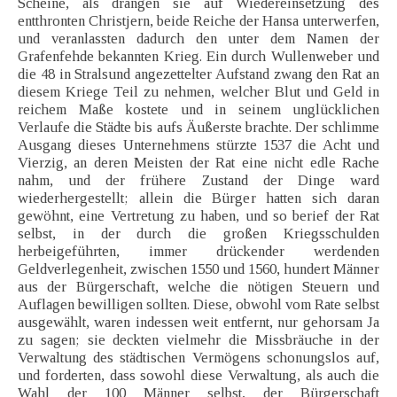
Scheine, als drängen sie auf Wiedereinsetzung des
entthronten Christjern, beide Reiche der Hansa unterwerfen,
und veranlassten dadurch den unter dem Namen der
Grafenfehde bekannten Krieg. Ein durch Wullenweber und
die 48 in Stralsund angezettelter Aufstand zwang den Rat an
diesem Kriege Teil zu nehmen, welcher Blut und Geld in
reichem Maße kostete und in seinem unglücklichen
Verlaufe die Städte bis aufs Äußerste brachte. Der schlimme
Ausgang dieses Unternehmens stürzte 1537 die Acht und
Vierzig, an deren Meisten der Rat eine nicht edle Rache
nahm, und der frühere Zustand der Dinge ward
wiederhergestellt; allein die Bürger hatten sich daran
gewöhnt, eine Vertretung zu haben, und so berief der Rat
selbst, in der durch die großen Kriegsschulden
herbeigeführten, immer drückender werdenden
Geldverlegenheit, zwischen 1550 und 1560, hundert Männer
aus der Bürgerschaft, welche die nötigen Steuern und
Auflagen bewilligen sollten. Diese, obwohl vom Rate selbst
ausgewählt, waren indessen weit entfernt, nur gehorsam Ja
zu sagen; sie deckten vielmehr die Missbräuche in der
Verwaltung des städtischen Vermögens schonungslos auf,
und forderten, dass sowohl diese Verwaltung, als auch die
Wahl der 100 Männer selbst, der Bürgerschaft