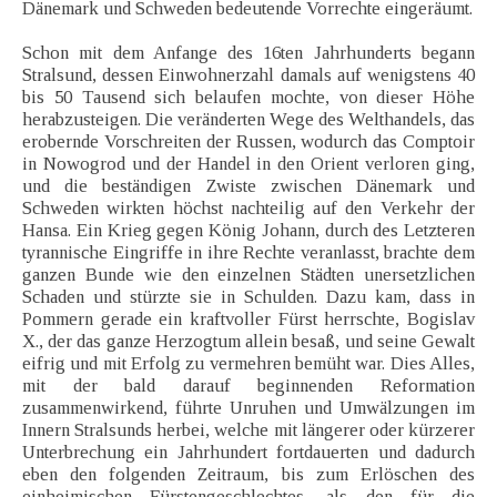
Dänemark und Schweden bedeutende Vorrechte eingeräumt.
Schon mit dem Anfange des 16ten Jahrhunderts begann
Stralsund, dessen Einwohnerzahl damals auf wenigstens 40
bis 50 Tausend sich belaufen mochte, von dieser Höhe
herabzusteigen. Die veränderten Wege des Welthandels, das
erobernde Vorschreiten der Russen, wodurch das Comptoir
in Nowogrod und der Handel in den Orient verloren ging,
und die beständigen Zwiste zwischen Dänemark und
Schweden wirkten höchst nachteilig auf den Verkehr der
Hansa. Ein Krieg gegen König Johann, durch des Letzteren
tyrannische Eingriffe in ihre Rechte veranlasst, brachte dem
ganzen Bunde wie den einzelnen Städten unersetzlichen
Schaden und stürzte sie in Schulden. Dazu kam, dass in
Pommern gerade ein kraftvoller Fürst herrschte, Bogislav
X., der das ganze Herzogtum allein besaß, und seine Gewalt
eifrig und mit Erfolg zu vermehren bemüht war. Dies Alles,
mit der bald darauf beginnenden Reformation
zusammenwirkend, führte Unruhen und Umwälzungen im
Innern Stralsunds herbei, welche mit längerer oder kürzerer
Unterbrechung ein Jahrhundert fortdauerten und dadurch
eben den folgenden Zeitraum, bis zum Erlöschen des
einheimischen Fürstengeschlechtes, als den für die