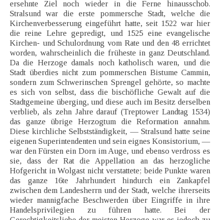
ersehnte Ziel noch wieder in die Ferne hinausschob.
Stralsund war die erste pommersche Stadt, welche die
Kirchenverbesserung eingeführt hatte, seit 1522 war hier
die reine Lehre gepredigt, und 1525 eine evangelische
Kirchen- und Schulordnung vom Rate und den 48 errichtet
worden, wahrscheinlich die früheste in ganz Deutschland.
Da die Herzoge damals noch katholisch waren, und die
Stadt überdies nicht zum pommerschen Bistume Cammin,
sondern zum Schwerinschen Sprengel gehörte, so machte
es sich von selbst, dass die bischöfliche Gewalt auf die
Stadtgemeine überging, und diese auch im Besitz derselben
verblieb, als zehn Jahre darauf (Treptower Landtag 1534)
das ganze übrige Herzogtum die Reformation annahm.
Diese kirchliche Selbstständigkeit, — Stralsund hatte seine
eigenen Superintendenten und sein eignes Konsistorium, —
war den Fürsten ein Dorn im Auge, und ebenso verdross es
sie, dass der Rat die Appellation an das herzogliche
Hofgericht in Wolgast nicht verstattete; beide Punkte waren
das ganze 16te Jahrhundert hindurch ein Zankapfel
zwischen dem Landesherrn und der Stadt, welche ihrerseits
wieder mannigfache Beschwerden über Eingriffe in ihre
Handelsprivilegien zu führen hatte. Bei der
Gerechtigkeitsliebe der meisten Herzoge war es jedoch zu