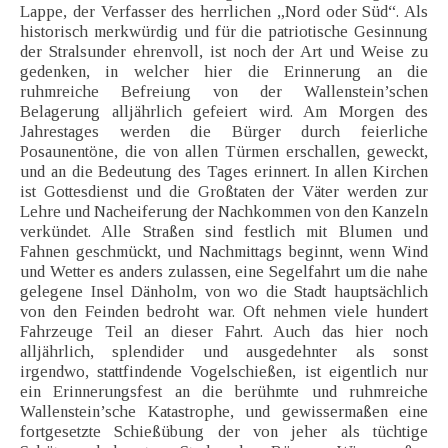
Lappe, der Verfasser des herrlichen „Nord oder Süd“. Als
historisch merkwürdig und für die patriotische Gesinnung
der Stralsunder ehrenvoll, ist noch der Art und Weise zu
gedenken, in welcher hier die Erinnerung an die
ruhmreiche Befreiung von der Wallenstein’schen
Belagerung alljährlich gefeiert wird. Am Morgen des
Jahrestages werden die Bürger durch feierliche
Posaunentöne, die von allen Türmen erschallen, geweckt,
und an die Bedeutung des Tages erinnert. In allen Kirchen
ist Gottesdienst und die Großtaten der Väter werden zur
Lehre und Nacheiferung der Nachkommen von den Kanzeln
verkündet. Alle Straßen sind festlich mit Blumen und
Fahnen geschmückt, und Nachmittags beginnt, wenn Wind
und Wetter es anders zulassen, eine Segelfahrt um die nahe
gelegene Insel Dänholm, von wo die Stadt hauptsächlich
von den Feinden bedroht war. Oft nehmen viele hundert
Fahrzeuge Teil an dieser Fahrt. Auch das hier noch
alljährlich, splendider und ausgedehnter als sonst
irgendwo, stattfindende Vogelschießen, ist eigentlich nur
ein Erinnerungsfest an die berühmte und ruhmreiche
Wallenstein’sche Katastrophe, und gewissermaßen eine
fortgesetzte Schießübung der von jeher als tüchtige