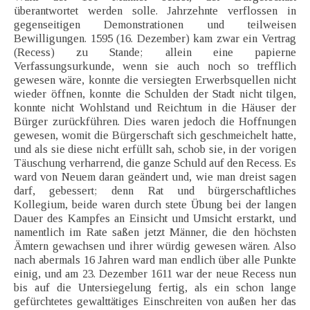
überantwortet werden solle. Jahrzehnte verflossen in
gegenseitigen Demonstrationen und teilweisen
Bewilligungen. 1595 (16. Dezember) kam zwar ein Vertrag
(Recess) zu Stande; allein eine papierne
Verfassungsurkunde, wenn sie auch noch so trefflich
gewesen wäre, konnte die versiegten Erwerbsquellen nicht
wieder öffnen, konnte die Schulden der Stadt nicht tilgen,
konnte nicht Wohlstand und Reichtum in die Häuser der
Bürger zurückführen. Dies waren jedoch die Hoffnungen
gewesen, womit die Bürgerschaft sich geschmeichelt hatte,
und als sie diese nicht erfüllt sah, schob sie, in der vorigen
Täuschung verharrend, die ganze Schuld auf den Recess. Es
ward von Neuem daran geändert und, wie man dreist sagen
darf, gebessert; denn Rat und bürgerschaftliches
Kollegium, beide waren durch stete Übung bei der langen
Dauer des Kampfes an Einsicht und Umsicht erstarkt, und
namentlich im Rate saßen jetzt Männer, die den höchsten
Ämtern gewachsen und ihrer würdig gewesen wären. Also
nach abermals 16 Jahren ward man endlich über alle Punkte
einig, und am 23. Dezember 1611 war der neue Recess nun
bis auf die Untersiegelung fertig, als ein schon lange
gefürchtetes gewalttätiges Einschreiten von außen her das