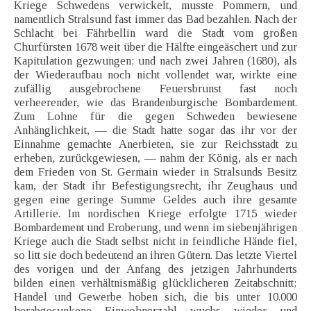
Kriege Schwedens verwickelt, musste Pommern, und
namentlich Stralsund fast immer das Bad bezahlen. Nach der
Schlacht bei Fährbellin ward die Stadt vom großen
Churfürsten 1678 weit über die Hälfte eingeäschert und zur
Kapitulation gezwungen; und nach zwei Jahren (1680), als
der Wiederaufbau noch nicht vollendet war, wirkte eine
zufällig ausgebrochene Feuersbrunst fast noch
verheerender, wie das Brandenburgische Bombardement.
Zum Lohne für die gegen Schweden bewiesene
Anhänglichkeit, — die Stadt hatte sogar das ihr vor der
Einnahme gemachte Anerbieten, sie zur Reichsstadt zu
erheben, zurückgewiesen, — nahm der König, als er nach
dem Frieden von St. Germain wieder in Stralsunds Besitz
kam, der Stadt ihr Befestigungsrecht, ihr Zeughaus und
gegen eine geringe Summe Geldes auch ihre gesamte
Artillerie. Im nordischen Kriege erfolgte 1715 wieder
Bombardement und Eroberung, und wenn im siebenjährigen
Kriege auch die Stadt selbst nicht in feindliche Hände fiel,
so litt sie doch bedeutend an ihren Gütern. Das letzte Viertel
des vorigen und der Anfang des jetzigen Jahrhunderts
bilden einen verhältnismäßig glücklicheren Zeitabschnitt;
Handel und Gewerbe hoben sich, die bis unter 10.000
herabgesunkene Einwohnerzahl wuchs wieder und