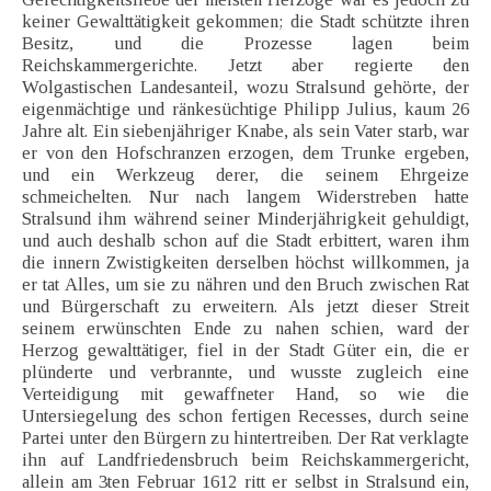
keiner Gewalttätigkeit gekommen; die Stadt schützte ihren
Besitz, und die Prozesse lagen beim
Reichskammergerichte. Jetzt aber regierte den
Wolgastischen Landesanteil, wozu Stralsund gehörte, der
eigenmächtige und ränkesüchtige Philipp Julius, kaum 26
Jahre alt. Ein siebenjähriger Knabe, als sein Vater starb, war
er von den Hofschranzen erzogen, dem Trunke ergeben,
und ein Werkzeug derer, die seinem Ehrgeize
schmeichelten. Nur nach langem Widerstreben hatte
Stralsund ihm während seiner Minderjährigkeit gehuldigt,
und auch deshalb schon auf die Stadt erbittert, waren ihm
die innern Zwistigkeiten derselben höchst willkommen, ja
er tat Alles, um sie zu nähren und den Bruch zwischen Rat
und Bürgerschaft zu erweitern. Als jetzt dieser Streit
seinem erwünschten Ende zu nahen schien, ward der
Herzog gewalttätiger, fiel in der Stadt Güter ein, die er
plünderte und verbrannte, und wusste zugleich eine
Verteidigung mit gewaffneter Hand, so wie die
Untersiegelung des schon fertigen Recesses, durch seine
Partei unter den Bürgern zu hintertreiben. Der Rat verklagte
ihn auf Landfriedensbruch beim Reichskammergericht,
allein am 3ten Februar 1612 ritt er selbst in Stralsund ein,