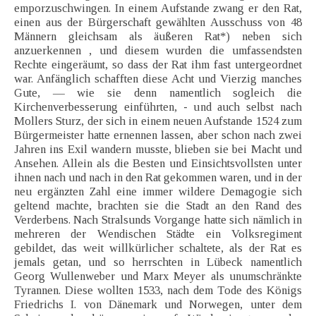
emporzuschwingen. In einem Aufstande zwang er den Rat,
einen aus der Bürgerschaft gewählten Ausschuss von 48
Männern gleichsam als äußeren Rat*) neben sich
anzuerkennen , und diesem wurden die umfassendsten
Rechte eingeräumt, so dass der Rat ihm fast untergeordnet
war. Anfänglich schafften diese Acht und Vierzig manches
Gute, — wie sie denn namentlich sogleich die
Kirchenverbesserung einführten, - und auch selbst nach
Mollers Sturz, der sich in einem neuen Aufstande 1524 zum
Bürgermeister hatte ernennen lassen, aber schon nach zwei
Jahren ins Exil wandern musste, blieben sie bei Macht und
Ansehen. Allein als die Besten und Einsichtsvollsten unter
ihnen nach und nach in den Rat gekommen waren, und in der
neu ergänzten Zahl eine immer wildere Demagogie sich
geltend machte, brachten sie die Stadt an den Rand des
Verderbens. Nach Stralsunds Vorgange hatte sich nämlich in
mehreren der Wendischen Städte ein Volksregiment
gebildet, das weit willkürlicher schaltete, als der Rat es
jemals getan, und so herrschten in Lübeck namentlich
Georg Wullenweber und Marx Meyer als unumschränkte
Tyrannen. Diese wollten 1533, nach dem Tode des Königs
Friedrichs I. von Dänemark und Norwegen, unter dem