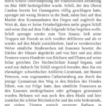
durch Schills Überrumpelung der französischen Besatzung
im Mai 1809 herbeigeführt wurde. Schill, der den Oberst
Candras bereits bei Dammgarten völlig geschlagen hatte,
sprengte mit wenig Reitern in die Stadt, nahm hier auf dem
Markte dem Kommandanten den Degen und zugleich das
Wort ab, dass er keine Feindseligkeiten mehr gegen Schill
und seine ihm auf dem Fuße folgende Schar begehen wolle.
Schill sprengte wieder zum Tore hinaus; ließ seine
Truppen mit Hurrah an sich vorüber defilieren und als er
wieder auf den Markt zurückkehrte, fand er verräterischer
Weise sämtliche Straßenecken mit Kanonen besetzt; die
Dächer der Häuser abgedeckt und von hier und aus allen
Fenstern waren Hunderte von Büchsen und Flinten auf seine
Schar gerichtet. Der fürchterlichste Kampf begann, und
ward nur dadurch für Schill siegreich beendet, dass ihn ein
ehemaliger schwedischer Artillerie-Lieutenant, mit Namen
Peterson, vom sogenannten Catharinenberg aus durch das
jetzige Gymnasium den Weg in den Rücken des Feindes
führte, was zur Folge hatte, dass sämtliche Franzosen an
den Kanonen niedergehauen oder gefangen genommen
wurden. Nehmen wir nun noch den alten Markt und hier
zunächst die schöne Nicolaikirche und das sehr bedeutende,
mit sieben Türmen gotisch verzierte Rathaus in