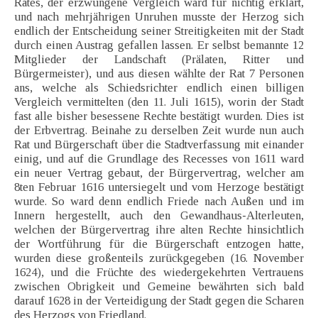
Rates, der erzwungene Vergleich ward für nichtig erklärt,
und nach mehrjährigen Unruhen musste der Herzog sich
endlich der Entscheidung seiner Streitigkeiten mit der Stadt
durch einen Austrag gefallen lassen. Er selbst bemannte 12
Mitglieder der Landschaft (Prälaten, Ritter und
Bürgermeister), und aus diesen wählte der Rat 7 Personen
ans, welche als Schiedsrichter endlich einen billigen
Vergleich vermittelten (den 11. Juli 1615), worin der Stadt
fast alle bisher besessene Rechte bestätigt wurden. Dies ist
der Erbvertrag. Beinahe zu derselben Zeit wurde nun auch
Rat und Bürgerschaft über die Stadtverfassung mit einander
einig, und auf die Grundlage des Recesses von 1611 ward
ein neuer Vertrag gebaut, der Bürgervertrag, welcher am
8ten Februar 1616 untersiegelt und vom Herzoge bestätigt
wurde. So ward denn endlich Friede nach Außen und im
Innern hergestellt, auch den Gewandhaus-Alterleuten,
welchen der Bürgervertrag ihre alten Rechte hinsichtlich
der Wortführung für die Bürgerschaft entzogen hatte,
wurden diese großenteils zurückgegeben (16. November
1624), und die Früchte des wiedergekehrten Vertrauens
zwischen Obrigkeit und Gemeine bewährten sich bald
darauf 1628 in der Verteidigung der Stadt gegen die Scharen
des Herzogs von Friedland.