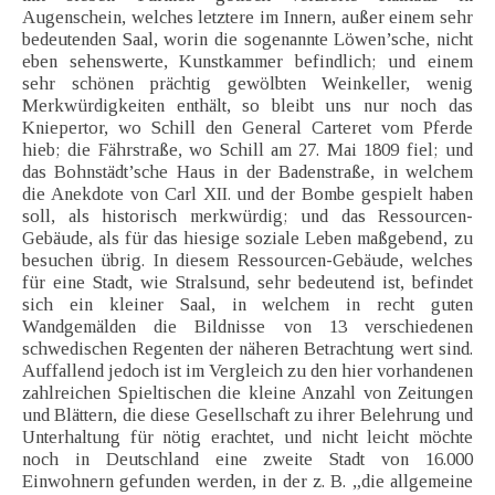
Augenschein, welches letztere im Innern, außer einem sehr
bedeutenden Saal, worin die sogenannte Löwen’sche, nicht
eben sehenswerte, Kunstkammer befindlich; und einem
sehr schönen prächtig gewölbten Weinkeller, wenig
Merkwürdigkeiten enthält, so bleibt uns nur noch das
Kniepertor, wo Schill den General Carteret vom Pferde
hieb; die Fährstraße, wo Schill am 27. Mai 1809 fiel; und
das Bohnstädt’sche Haus in der Badenstraße, in welchem
die Anekdote von Carl XII. und der Bombe gespielt haben
soll, als historisch merkwürdig; und das Ressourcen-
Gebäude, als für das hiesige soziale Leben maßgebend‚ zu
besuchen übrig. In diesem Ressourcen-Gebäude, welches
für eine Stadt, wie Stralsund, sehr bedeutend ist, befindet
sich ein kleiner Saal, in welchem in recht guten
Wandgemälden die Bildnisse von 13 verschiedenen
schwedischen Regenten der näheren Betrachtung wert sind.
Auffallend jedoch ist im Vergleich zu den hier vorhandenen
zahlreichen Spieltischen die kleine Anzahl von Zeitungen
und Blättern, die diese Gesellschaft zu ihrer Belehrung und
Unterhaltung für nötig erachtet, und nicht leicht möchte
noch in Deutschland eine zweite Stadt von 16.000
Einwohnern gefunden werden, in der z. B. „die allgemeine