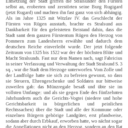
Entsetzung der Stadt griffen die Stralsunder den Fürsten
selbst an, eroberten und zerstörten seine Burg Rugigard
(jetzt Rugard) und machten ihn fast ganz von sich abhängig.
Als im Jahre 1325 mit Witzlav IV. das Geschlecht der
Fürsten von Rügen ausstarb, brachte es Stralsund aus
Dankbarkeit für den geleisteten Beistand dahin, dass die
Stadt samt dem ganzen Fürstentum Rügen den Herzog von
Pommern zum Landesherrn erwählte und dadurch dem
deutschen Reiche einverleibt wurde. Der jetzt folgende
Zeitraum von 1325 bis 1522 war der der höchsten Blüte und
Macht Stralsunds. Fast nur dem Namen nach, sagt Fabricius
in seiner Verfassung und Verwaltung der Stadt Stralsund S. 3
sq. , war die Stadt dem Herzoge unterworfen. Vom Zolle und
der Landfolge hatte sie sich zu befreien gewusst, so dass
sie Steuern, Ehrengeschenke und Soldaten nur bittweise
zuweilen gab; das Münzregale besaß und übte sie im
vollsten Umfange; und als sie gegen Ende des fünfzehnten
Jahrhunderts auch die Gerichts-Vogtei (niedere und hohe
Gerichtsbarkeit in bürgerlichen und peinlichen
Rechtssachen) über die Stadt und alle der Kommune oder
einzelnen Bürgern gehörige Landgüter, erst pfandweise,
sodann aber durch Erbkauf, erworben hatte, wo nächst sogar
die Appellationen nicht an den Herzog, sondern an den Rat