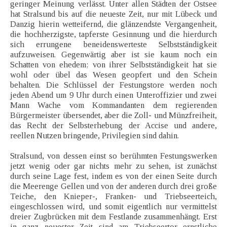
geringer Meinung verlässt. Unter allen Städten der Ostsee
hat Stralsund bis auf die neueste Zeit, nur mit Lübeck und
Danzig hierin wetteifernd, die glänzendste Vergangenheit,
die hochherzigste, tapferste Gesinnung und die hierdurch
sich errungene beneidenswerteste Selbstständigkeit
aufzuweisen. Gegenwärtig aber ist sie kaum noch ein
Schatten von ehedem; von ihrer Selbstständigkeit hat sie
wohl oder übel das Wesen geopfert und den Schein
behalten. Die Schlüssel der Festungstore werden noch
jeden Abend um 9 Uhr durch einen Unteroffizier und zwei
Mann Wache vom Kommandanten dem regierenden
Bürgermeister übersendet, aber die Zoll- und Münzfreiheit,
das Recht der Selbsterhebung der Accise und andere,
reellen Nutzen bringende, Privilegien sind dahin.
Stralsund, von dessen einst so berühmten Festungswerken
jetzt wenig oder gar nichts mehr zu sehen, ist zunächst
durch seine Lage fest, indem es von der einen Seite durch
die Meerenge Gellen und von der anderen durch drei große
Teiche, den Knieper-, Franken- und Triebseerteich,
eingeschlossen wird, und somit eigentlich nur vermittelst
dreier Zugbrücken mit dem Festlande zusammenhängt. Erst
in ganz neuester Zeit sind am Triebseertor ernstliche