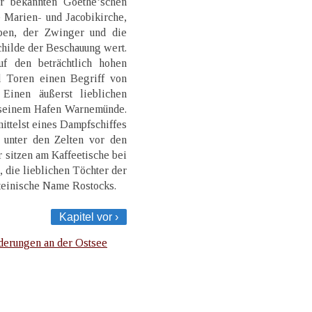
er bekannten Goethe’schen
ie Marien- und Jacobikirche,
aben, der Zwinger und die
hilde der Beschauung wert.
f den beträchtlich hohen
 Toren einen Begriff von
 Einen äußerst lieblichen
n seinem Hafen Warnemünde.
ttelst eines Dampfschiffes
 unter den Zelten vor den
 sitzen am Kaffeetische bei
, die lieblichen Töchter der
ateinische Name Rostocks.
Kapitel vor ›
erungen an der Ostsee