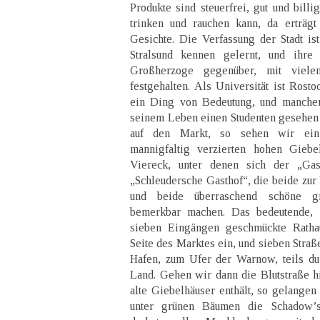
Produkte sind steuerfrei, gut und bill
trinken und rauchen kann, da erträg
Gesichte. Die Verfassung der Stadt ist
Stralsund kennen gelernt, und ihre
Großherzoge gegenüber, mit viele
festgehalten. Als Universität ist Rosto
ein Ding von Bedeutung, und mancher 
seinem Leben einen Studenten gesehen
auf den Markt, so sehen wir ein 
mannigfaltig verzierten hohen Giebe
Viereck, unter denen sich der „Ga
„Schleudersche Gasthof“, die beide zur
und beide überraschend schöne gr
bemerkbar machen. Das bedeutende,
sieben Eingängen geschmückte Ratha
Seite des Marktes ein, und sieben Straß
Hafen, zum Ufer der Warnow, teils durc
Land. Gehen wir dann die Blutstraße h
alte Giebelhäuser enthält, so gelangen
unter grünen Bäumen die Schadow’s