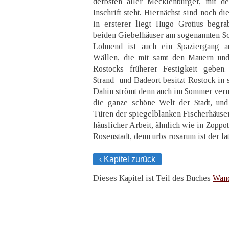
derbsten aller Mecklenburger, mit d
Inschrift steht. Hiernächst sind noch d
in ersterer liegt Hugo Grotius begr
beiden Giebelhäuser am sogenannten Sc
Lohnend ist auch ein Spaziergang au
Wällen, die mit samt den Mauern und
Rostocks früherer Festigkeit geben.
Strand- und Badeort besitzt Rostock i
Dahin strömt denn auch im Sommer vermi
die ganze schöne Welt der Stadt, und
Türen der spiegelblanken Fischerhäuser
häuslicher Arbeit, ähnlich wie in Zoppot
Rosenstadt, denn urbs rosarum ist der l
‹ Kapitel zurück
Dieses Kapitel ist Teil des Buches
Wand