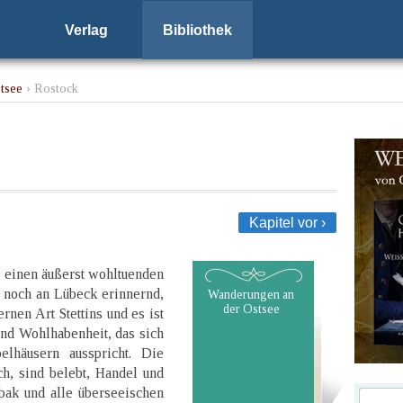
Verlag
Bibliothek
tsee
› Rostock
Kapitel vor ›
n einen äußerst wohltuenden
 noch an Lübeck erinnernd,
Wanderungen an
der Ostsee
nen Art Stettins und es ist
nd Wohlhabenheit, das sich
elhäusern ausspricht. Die
ch, sind belebt, Handel und
bak und alle überseeischen