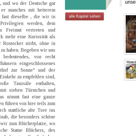
unse
ig, und wo der Deutsche gut
t er manches mit heiterem
 fast dieselbe , die wir in
alle Kapitel sehen
 Privilegien werden, dem
m Freimut vertreten und
ck mehr eine Kuriosität als
Rostocker stirbt, ohne in
 zu haben. Begeben wir uns
bedeutendes, von recht
lhäusern eingeschlossenes
sthof zur Sonne“ und der
 Einkehr zu empfehlen sind,
oße Tanzsäle enthalten,
 mit sieben Türmchen und
us nimmt fast eine ganze
en führen von hier teils zum
h stattliche alte Tore ins
inab, die besonders schöne
 wir zum Blücherplatze, wo
che Statue Blüchers, des