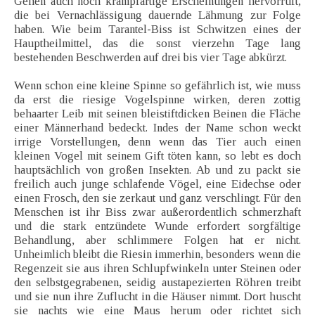
Gehen auch noch krampfartige Erscheinungen hervorruft,
die bei Vernachlässigung dauernde Lähmung zur Folge
haben. Wie beim Tarantel-Biss ist Schwitzen eines der
Hauptheilmittel, das die sonst vierzehn Tage lang
bestehenden Beschwerden auf drei bis vier Tage abkürzt.
Wenn schon eine kleine Spinne so gefährlich ist, wie muss
da erst die riesige Vogelspinne wirken, deren zottig
behaarter Leib mit seinen bleistiftdicken Beinen die Fläche
einer Männerhand bedeckt. Indes der Name schon weckt
irrige Vorstellungen, denn wenn das Tier auch einen
kleinen Vogel mit seinem Gift töten kann, so lebt es doch
hauptsächlich von großen Insekten. Ab und zu packt sie
freilich auch junge schlafende Vögel, eine Eidechse oder
einen Frosch, den sie zerkaut und ganz verschlingt. Für den
Menschen ist ihr Biss zwar außerordentlich schmerzhaft
und die stark entzündete Wunde erfordert sorgfältige
Behandlung, aber schlimmere Folgen hat er nicht.
Unheimlich bleibt die Riesin immerhin, besonders wenn die
Regenzeit sie aus ihren Schlupfwinkeln unter Steinen oder
den selbstgegrabenen, seidig austapezierten Röhren treibt
und sie nun ihre Zuflucht in die Häuser nimmt. Dort huscht
sie nachts wie eine Maus herum oder richtet sich