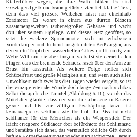
Kieferfühler wegen, die ihre Waffe bilden. Es sind
vorwiegend gelb und braun gefärbte, ziemlich kleine Tiere,
denn dass viel größere Weibchen misst nur eineinhalb
Zentimeter. Es wohnt in einem aus dürren Blättern
zusammengewebten taubeneigroßen Gehäuse und wacht
dort über seinem Eigelege. Wird dieses Netz geöffnet, so
setzt die wackere Spinnenmutter sich mit erhobenem
Vorderkörper und drohend ausgebreiteten Beißzangen, aus
denen ein Tröpfchen wasserhellen Giftes quillt, mutig zur
Wehr. Will man sie aber fangen, so beißt sie derart in den
Finger, dass der brennende Schmerz rasch über den Arm zur
Brust hin ausstrahlt. Als weitere Folge stellen sich
Schüttelfrost und große Mattigkeit ein, und wenn auch alles
Unwohlsein nach zwei bis drei Tagen wieder vergeht, so ist
die winzige eiternde Wunde doch lange Zeit noch sichtbar.
Selbst die apulische Tarantel (Abbildung S. 18), von der das
Mittelalter glaubte, dass der von ihr Gebissene in Raserei
gerate und bis zur völligen Erschöpfung tanze, ist
keineswegs so schlimm wie ihr Ruf. Ihr Biss ist nicht
schlimmer für den Menschen als ein Wespenstich. Der
leicht erregbare Südländer aber befürchtete das Schlimmste
und bemühte sich daher, das vermutlich tödliche Gift durch
heftige Körperbewegungen wieder auszuschwitzen. Daraus