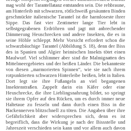
mag wohl der Tarantellatanz entstanden sein. Die rehbraune,
am Hinterleib mit schwarzen, rötlichweiß gesäumten Binden
geschmückte italienische Tarantel ist die harmloseste ihrer
Sippe. Das fast vier Zentimeter lange Tier lebt in
selbstgegrabenen Erdröhren und jagt mit anbrechender
Dämmerung Heuschrecken und andere Insekten, die es in
seine Höhle schleppt. Mehr Vorsicht erfordert schon die
schwarzbäuchige Tarantel (Abbildung S. 18), denn der Biss
des in Spanien und Algier heimischen Insekts tötet einen
Maulwurf. Viel schlimmer aber sind die Malmignatten des
Mittelmeergebietes und der heißen Länder. Die bekannteste
von diesen „marmorierten Spinnen“, wie sie nach ihrem
rotpunktierten schwarzen Hinterleibe heißen, lebt in Italien.
Dort legt sie ihre Fußangeln an viel begangenen
Insektenstraßen. Zappelt darin ein Käfer oder eine
Heuschrecke, die ihre Lieblingsnahrung bildet, so springt
sie ihrem Opfer auf den Rücken, um es durch immer neue
Haltetaue zu fesseln und dann durch einen Biss in die
Nackennerven blitzschnell zu töten. Die Angaben über ihre
Gefährlichkeit aber widersprechen sich, denn es ist
begreiflich, dass die Wirkung je nach der Bissstelle und
Jahreszeit verschieden sein kann und vor allem auch davon