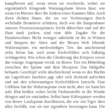
kampfbereit auf, wenn etwas sie erschreckt, wobei sie
eigentümlich klingende Warnungslaute hören lässt, wie
wenn ein Messer über die Zinken eines Kammes fährt. Auch
ihren dichten Haare, die sie vor Verletzungen durch
wehrhafte Beutetiere schützen, doch wie die Raupenhaare
unseres Prozessionsspinners leicht abbrechen und auf der
Haut stark jucken, sind eine üble Zugabe für die
Hausbewohner. Nicht weniger unbeliebt ist die in Wüsten
und Steppen der Alten und der Neuen Welt lebende
Walzenspinne, ein merkwürdiges Tier, das anscheinend
zehn Beine hat, weil seine Kieferfühler sich fußartig
verlängerten. Wie schon die Gliederung des Körpers sowie
das einzige Augenpaar verrät, ist dieses Tier ein Mittelding
zwischen der Spinne und dem Skorpion. Das fahlgelbe
behaarte Geschöpf wirkt abschreckend wenn es des Nachts
am Lagerfeuer Insekten jagt oder sich drohend aufrichtet
und mit den scherenartigen Kieferfühlern knirscht. Eine
Giftblase hat die Walzenspinne zwar nicht, aber sie kann bis
aufs Blut beißen wobei leicht Fäulnisstoffe in die Wunde
dringen und sie entzünden. Selbst harte Käferpanzer werden
von dieser Laufspinne durchbissen, die wie ein Tiger über
alles herfällt, was sie nur irgendwie bezwingen kann. Die