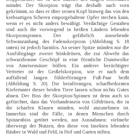
mündet. Der Skorpion trägt ihn deshalb nach vorn
gekrümmt, so dass er über seinen Kopf hinweg das von den
krebsartigen Scheren emporgehaltene Opfer stechen kann,
wenn er es nicht anders bewältigt. Verdächtige Gestalten
sind auch die vorwiegend in heißen Ländern lebenden
Skorpionspinnen. Der gefährlich aussehende
Schwanzanhang des Fadenskorpions (Abbildung S. 18
unten) ist jedoch harmlos. An seiner Spitze münden nur die
Ausführgänge zweier Stinkdrüsen, die zur Abwehr das
schwarzbraune Geschöpf in eine förmliche Dunstwolke
von Ameisensäure hüllen. Ein anderer berüchtigter
Vertreter ist der Geißelskorpion, wie er nach dem
auffallend langen fühlerförmigen Fuß-Paar heißt
(Abbildung S. 20). Die beinförmigen, scharfbedornten
Kiefertaster dieser beiden Tiere lassen schon nichts Gutes
ahnen. Der Biss der Skorpion-Spinnen ist denn auch so
gefürchtet, dass das Vorhandensein von Giftdrüsen, die in
die scharfen Klauen münden, wohl anzunehmen ist.
Immerhin sind die Fälle, in denen Menschen durch
Spinnenbiss getötet werden, nur Ausnahmen; vielmehr
überwiegt der Nutzen, den diese von Insekten lebenden
Räuber in Wald und Feld, in Hof und Garten stiften.