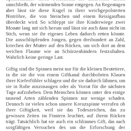
umschließt, der wärmenden Sonne entgegen. An Regentagen
aber lässt sie diese Kugel in ihrer weichgepolsterten
Niströhre, die von Steinchen und einem Reisigaufbau
überdeckt wird. So schleppt sie ihre Kinderwiege zwei
Monate lang mit sich herum und lässt sie auch dann nicht im
Stich, wenn sie ihr eigenes Leben dadurch retten könnte.
Die ausschlüpfenden Jungen, gegen dreihundert an Zahl,
kriechen der Mutter auf den Rücken, um sich dort an dem
weichen Flaume wie an Schürzenbändern festzuhalten.
Wahrlich keine geringe Last.
Giftig sind die Spinnen meist nur für die kleinen Beutetiere,
in die sie die von einem Giftkanal durchbohrten Klauen
ihrer Kieferfühler schlagen und die sie dadurch lähmen, um
sie in Ruhe auszusaugen oder als Vorrat für die nächsten
Tage aufzuheben. Dem Menschen können unter den einige
tausend Arten zählenden Spinnen nur wenige schaden.
Dennoch ist vielen schon unsere Kreuzspinne verrufen ob
ihrer Giftigkeit, weil sie das Todeszeichen, das zu
gewissen Zeiten im Finstern leuchtet, auf ihrem Rücken
trägt. Tatsächlich hat sie auch ein schlimmes Gift, das nach
sorgfältigen Versuchen des um die Erforschung der