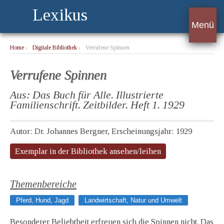
Lexikus
Menü
Home
›
Digitale Bibliothek
›
Verrufene Spinnen
Verrufene Spinnen
Aus: Das Buch für Alle. Illustrierte
Familienschrift. Zeitbilder. Heft 1. 1929
Autor: Dr. Johannes Bergner, Erscheinungsjahr: 1929
Exemplar in der Bibliothek ansehen/leihen
Themenbereiche
Pferd, Hund, Jagd
Landwirtschaft, Natur und Umwelt
Besonderer Beliebtheit erfreuen sich die Spinnen nicht. Das