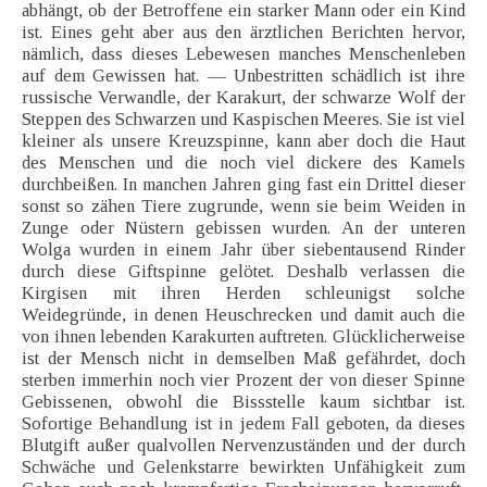
abhängt, ob der Betroffene ein starker Mann oder ein Kind
ist. Eines geht aber aus den ärztlichen Berichten hervor,
nämlich, dass dieses Lebewesen manches Menschenleben
auf dem Gewissen hat. — Unbestritten schädlich ist ihre
russische Verwandle, der Karakurt, der schwarze Wolf der
Steppen des Schwarzen und Kaspischen Meeres. Sie ist viel
kleiner als unsere Kreuzspinne, kann aber doch die Haut
des Menschen und die noch viel dickere des Kamels
durchbeißen. In manchen Jahren ging fast ein Drittel dieser
sonst so zähen Tiere zugrunde, wenn sie beim Weiden in
Zunge oder Nüstern gebissen wurden. An der unteren
Wolga wurden in einem Jahr über siebentausend Rinder
durch diese Giftspinne gelötet. Deshalb verlassen die
Kirgisen mit ihren Herden schleunigst solche
Weidegründe, in denen Heuschrecken und damit auch die
von ihnen lebenden Karakurten auftreten. Glücklicherweise
ist der Mensch nicht in demselben Maß gefährdet, doch
sterben immerhin noch vier Prozent der von dieser Spinne
Gebissenen, obwohl die Bissstelle kaum sichtbar ist.
Sofortige Behandlung ist in jedem Fall geboten, da dieses
Blutgift außer qualvollen Nervenzuständen und der durch
Schwäche und Gelenkstarre bewirkten Unfähigkeit zum