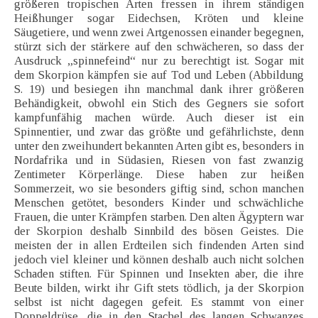
größeren tropischen Arten fressen in ihrem ständigen
Heißhunger sogar Eidechsen, Kröten und kleine
Säugetiere, und wenn zwei Artgenossen einander begegnen,
stürzt sich der stärkere auf den schwächeren, so dass der
Ausdruck „spinnefeind“ nur zu berechtigt ist. Sogar mit
dem Skorpion kämpfen sie auf Tod und Leben (Abbildung
S. 19) und besiegen ihn manchmal dank ihrer größeren
Behändigkeit, obwohl ein Stich des Gegners sie sofort
kampfunfähig machen würde. Auch dieser ist ein
Spinnentier, und zwar das größte und gefährlichste, denn
unter den zweihundert bekannten Arten gibt es, besonders in
Nordafrika und in Südasien, Riesen von fast zwanzig
Zentimeter Körperlänge. Diese haben zur heißen
Sommerzeit, wo sie besonders giftig sind, schon manchen
Menschen getötet, besonders Kinder und schwächliche
Frauen, die unter Krämpfen starben. Den alten Ägyptern war
der Skorpion deshalb Sinnbild des bösen Geistes. Die
meisten der in allen Erdteilen sich findenden Arten sind
jedoch viel kleiner und können deshalb auch nicht solchen
Schaden stiften. Für Spinnen und Insekten aber, die ihre
Beute bilden, wirkt ihr Gift stets tödlich, ja der Skorpion
selbst ist nicht dagegen gefeit. Es stammt von einer
Doppeldrüse, die in den Stachel des langen Schwanzes