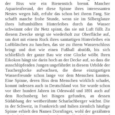
der Biss wie ein Bienenstich brennt. Mancher
Aquarienfreund, der diese Spinne ihres interessanten
Nestes wegen hält, erfuhr das schon bei ihrem Fang. Sie
schafft manche frohe Stunde, wenn sie im Silberglanze
ihres luftumhüllten Hinterleibes durch das Wasser
schwimmt oder ihr Netz spinnt, das sie mit Luft füllt. Zu
diesem Zwecke steigt sie wiederholt zur Oberfläche auf,
um dort mit einem Ruck ihres samtartigen Hinterleibes ein
Luftbläschen zu haschen, das sie zu ihrem Wasserschloss
bringt und dort wie einen Fußball abstößt, bis sich
schließlich der ganze Bau wie eine Glocke wölbt. Ihren
Eikokon hängt sie darin hoch an der Decke auf, so dass die
ausschlüpfenden Jungen ungefährdet in diesem Urbilde der
Taucherglocke aufwachsen, die diese einzigartigen
Wasserfreunde schon lange vor dem Menschen kannten.
Eine Spinne, deren Biss dem Menschen wirklich schadet,
kommt indessen auch in Deutschland vor. Sie wurde schon
vor über hundert Jahren im Odenwald und 1891 auch auf
dem Rochusberg bei Bingen gefunden, an dessen
Südabhang der weitberühmte Scharlachberger wächst. Die
in der Schweiz, in Frankreich und Italien ziemlich häufige
Spinne erhielt den Namen Dornfinger, wohl der gezähnten