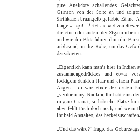
gute Anekdote schallendes Gelächter
Grinsen von der Seite an und zeigt
Sirihkauen braungelb gefärbte Zähne. A
4)
lange - „api!“
rief es bald von dieser
die eine oder andere der Zigarren beim
und wie der Blitz fuhren dann die Burs
anblasend, in die Höhe, um das Gefor
darzubieten.
„Eigentlich kann man’s hier in Indien a
zusammengedrücktes und etwas ver
lockigem dunklen Haar und einem Paar 
Augen - er war einer der ersten Buc
„verdoem my, Roeken, Ihr habt eins de
in ganz Cramat, so hübsche Plätze hier
aber fehlt Euch doch noch, und wenn I
Ihr bald Anstalten, das herbeizuschaffen
„Und das wäre?“ fragte das Geburtstags