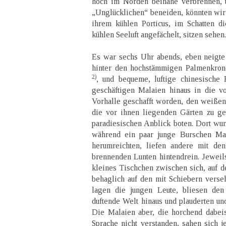
hoch im Norden beinahe verbrennen, 
„Unglücklichen“ beneiden, könnten wir 
ihrem kühlen Porticus, im Schatten di
kühlen Seeluft angefächelt, sitzen sehen.
Es war sechs Uhr abends, eben neigte
hinter den hochstämmigen Palmenkron
2)
, und bequeme, luftige chinesische
geschäftigen Malaien hinaus in die v
Vorhalle geschafft worden, den weiß
die vor ihnen liegenden Gärten zu ges
paradiesischen Anblick boten. Dort wur
während ein paar junge Burschen Man
herumreichten, liefen andere mit de
brennenden Lunten hintendrein. Jeweils
kleines Tischchen zwischen sich, auf d
behaglich auf den mit Schiebern verseh
lagen die jungen Leute, bliesen den
duftende Welt hinaus und plauderten un
Die Malaien aber, die horchend dabei
Sprache nicht verstanden, sahen sich j