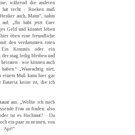
ine, während die anderen
en hat recht - Roeken muß
 Henker auch, Mann“, nahm
auf, „Ihr habt jetzt Euer
ges Geld und könntet leben
hier eben eine freundliche
 mit den verdammten roten
t. Ein Kommis oder ein
n, der mag ledig bleiben und
ß heiraten - wie können auch
haben.“ „Waarachtig niet,
on einem Muß kann hier gar
Batavia keine ist, die ich
taunt aus. „Wollte ich mich
assende Frau zu finden; also
 oder ist es Hochmut? - Da
ch ein paar zu nennen, von
 - Api!“