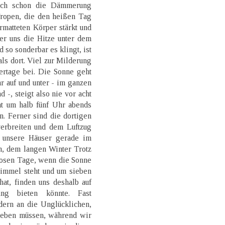
uch schon die Dämmerung
ropen, die den heißen Tag
rmatteten Körper stärkt und
er uns die Hitze unter dem
d so sonderbar es klingt, ist
als dort. Viel zur Milderung
ertage bei. Die Sonne geht
 auf und unter - im ganzen
 -, steigt also nie vor acht
at um halb fünf Uhr abends
n. Ferner sind die dortigen
erbreiten und dem Luftzug
 unsere Häuser gerade im
n, dem langen Winter Trotz
losen Tage, wenn die Sonne
immel steht und um sieben
hat, finden uns deshalb auf
ung bieten könnte. Fast
dern an die Unglücklichen,
 leben müssen, während wir