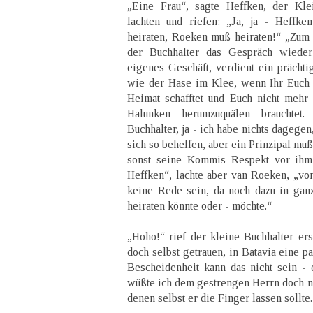
„Eine Frau“, sagte Heffken, der Kle
lachten und riefen: „Ja, ja - Heffk
heiraten, Roeken muß heiraten!“ „Zum
der Buchhalter das Gespräch wieder 
eigenes Geschäft, verdient ein prächti
wie der Hase im Klee, wenn Ihr Euch 
Heimat schafftet und Euch nicht mehr
Halunken herumzuquälen brauchte
Buchhalter, ja - ich habe nichts dagege
sich so behelfen, aber ein Prinzipal mu
sonst seine Kommis Respekt vor ihm 
Heffken“, lachte aber van Roeken, „v
keine Rede sein, da noch dazu in ganz 
heiraten könnte oder - möchte.“
„Hoho!“ rief der kleine Buchhalter ers
doch selbst getrauen, in Batavia eine p
Bescheidenheit kann das nicht sein -
wüßte ich dem gestrengen Herrn doch no
denen selbst er die Finger lassen sollte.