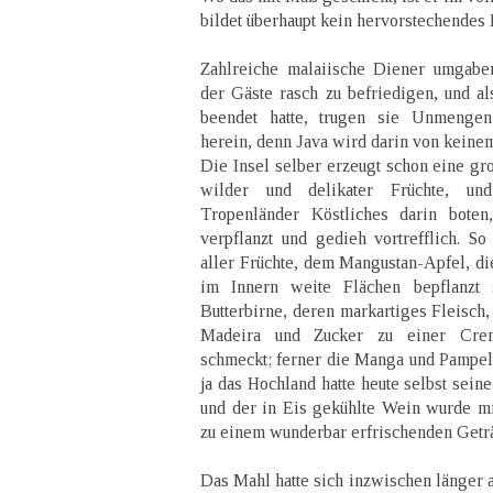
bildet überhaupt kein hervorstechendes 
Zahlreiche malaiische Diener umgabe
der Gäste rasch zu befriedigen, und 
beendet hatte, trugen sie Unmengen 
herein, denn Java wird darin von keinem
Die Insel selber erzeugt schon eine gr
wilder und delikater Früchte, u
Tropenländer Köstliches darin boten
verpflanzt und gedieh vortrefflich. So
aller Früchte, dem Mangustan-Apfel, di
im Innern weite Flächen bepflanzt s
Butterbirne, deren markartiges Fleisch,
Madeira und Zucker zu einer Creme
schmeckt; ferner die Manga und Pampel
ja das Hochland hatte heute selbst sein
und der in Eis gekühlte Wein wurde m
zu einem wunderbar erfrischenden Getr
Das Mahl hatte sich inzwischen länger 