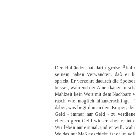
Der Holländer hat darin große Ähnli
seinem nahen Verwandten, daß er b
spricht. Er verzehrt dadurch die Speise
besser, während der Amerikaner in scha
Mahlzeit kein Wort mit dem Nachbarn w
rasch wie möglich hinunterschlingt. 
dabei, was liegt ihm an dem Körper, den 
Geld - immer nur Geld - zu verdiene
ebenso gern Geld wie er, aber er tut e
Wir leben nur einmal, und er will, währ
Wo das mit Maß geschieht, ist er im vo