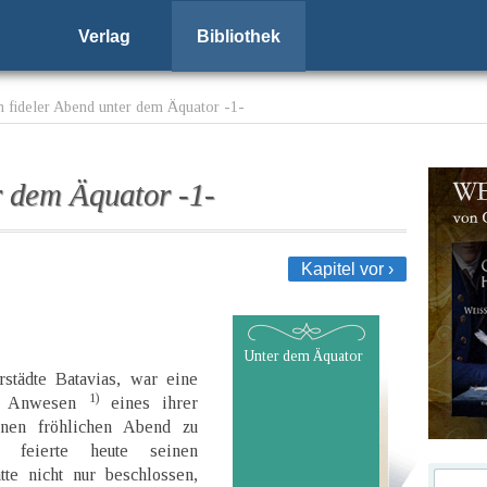
Verlag
Bibliothek
n fideler Abend unter dem Äquator -1-
r dem Äquator -1-
Kapitel vor ›
Unter dem Äquator
rstädte Batavias, war eine
1)
em Anwesen
eines ihrer
inen fröhlichen Abend zu
 feierte heute seinen
tte nicht nur beschlossen,