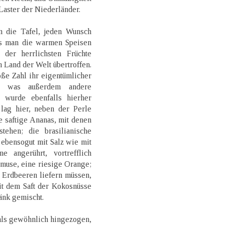
Laster der Niederländer.
n die Tafel, jeden Wunsch
als man die warmen Speisen
der herrlichsten Früchte
 Land der Welt übertroffen.
oße Zahl ihr eigentümlicher
nd was außerdem andere
, wurde ebenfalls hierher
 lag hier, neben der Perle
e saftige Ananas, mit denen
tehen; die brasilianische
 ebensogut mit Salz wie mit
 angerührt, vortrefflich
muse, eine riesige Orange;
e Erdbeeren liefern müssen,
it dem Saft der Kokosnüsse
änk gemischt.
als gewöhnlich hingezogen,