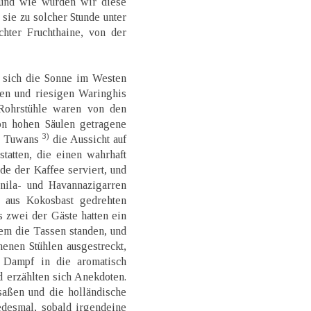
und wie würden wir diese
sie zu solcher Stunde unter
chter Fruchthaine, von der
 sich die Sonne im Westen
en und riesigen Waringhis
 Rohrstühle waren von den
on hohen Säulen getragene
3)
en Tuwans
die Aussicht auf
tatten, die einen wahrhaft
de der Kaffee serviert, und
ila- und Havannazigarren
n aus Kokosbast gedrehten
 zwei der Gäste hatten ein
em die Tassen standen, und
enen Stühlen ausgestreckt,
 Dampf in die aromatisch
d erzählten sich Anekdoten.
saßen und die holländische
edesmal, sobald irgendeine