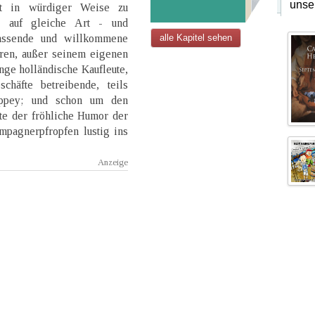
unse
rt in würdiger Weise zu
e auf gleiche Art - und
Passende und willkommene
alle Kapitel sehen
aren, außer seinem eigenen
ge holländische Kaufleute,
häfte betreibende, teils
appey; und schon um den
te der fröhliche Humor der
pagnerpfropfen lustig ins