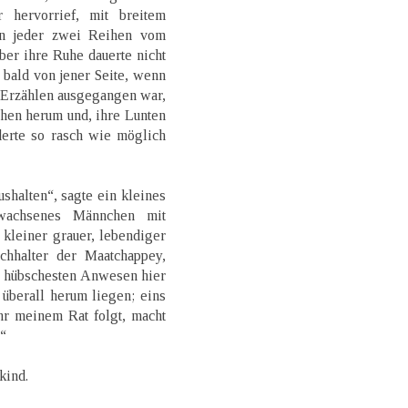
 hervorrief, mit breitem
en jeder zwei Reihen vom
ber ihre Ruhe dauerte nicht
, bald von jener Seite, wenn
 Erzählen ausgegangen war,
chen herum und, ihre Lunten
derte so rasch wie möglich
ushalten“, sagte ein kleines
wachsenes Männchen mit
kleiner grauer, lebendiger
hhalter der Maatchappey,
r hübschesten Anwesen hier
 überall herum liegen; eins
hr meinem Rat folgt, macht
.“
kind.