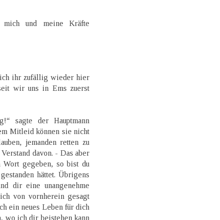
f mich und meine Kräfte
h ihr zufällig wieder hier
seit wir uns in Ems zuerst
ng!“ sagte der Hauptmann
m Mitleid können sie nicht
auben, jemanden retten zu
 Verstand davon. - Das aber
n Wort gegeben, so bist du
gestanden hättet. Übrigens
und dir eine unangenehme
ich von vornherein gesagt
lich ein neues Leben für dich
n, wo ich dir beistehen kann