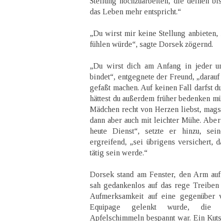
Stellung hochzuarbeiten, die deinen b
das Leben mehr entspricht.“
„Du wirst mir keine Stellung anbieten, 
fühlen würde“, sagte Dorsek zögernd.
„Du wirst dich am Anfang in jeder un
bindet“, entgegnete der Freund, „darauf
gefaßt machen. Auf keinen Fall darfst d
hättest du außerdem früher bedenken mü
Mädchen recht von Herzen liebst, magst
dann aber auch mit leichter Mühe. Aber 
heute Dienst“, setzte er hinzu, se
ergreifend, „sei übrigens versichert, 
tätig sein werde.“
Dorsek stand am Fenster, den Arm auf 
sah gedankenlos auf das rege Treiben u
Aufmerksamkeit auf eine gegenüber 
Equipage gelenkt wurde, die m
Apfelschimmeln bespannt war. Ein Kuts