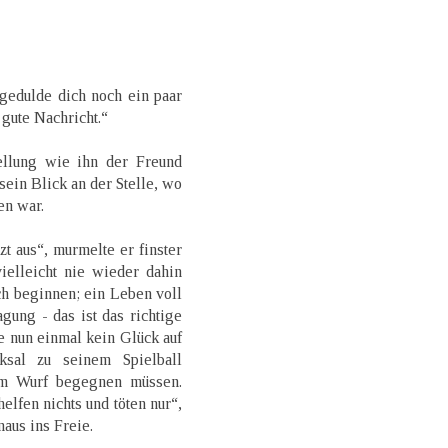
gedulde dich noch ein paar
 gute Nachricht.“
tellung wie ihn der Freund
sein Blick an der Stelle, wo
en war.
zt aus“, murmelte er finster
vielleicht nie wieder dahin
ch beginnen; ein Leben voll
ung - das ist das richtige
be nun einmal kein Glück auf
sal zu seinem Spielball
em Wurf begegnen müssen.
elfen nichts und töten nur“,
naus ins Freie.