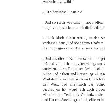
Aufenthalt gewählt.“
„Eine herrliche Gestalt -“
„Und so reich wie schön - aber adieu; 
Tage, vielleicht bringe ich dir bis dahin
Dorsek blieb allein zurück, in der S
verlassen hatte, und noch immer haftete 
die Equipage seinen Augen entschwund
„Und aus diesen Kreisen scheid’ ich jet
brütend vor sich hin, „freiwillig, um 
zurückzukehren. Ein neues Leben soll i
Mühe und Arbeit und Entsagung - Entsag
Wort dafür - weshalb auch nicht. Ich ha
der Welt, und wie mich das Schick
ausersehen hat, werd’ ich auch dies
Aber hol der Teufel die Gedanken, sie h
und Hut und Stock ergreifend, eilte er hi