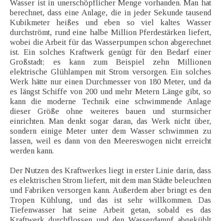
Wasser ist in unerschöpflicher Menge vorhanden. Man hat
berechnet, dass eine Anlage, die in jeder Sekunde tausend
Kubikmeter heißes und eben so viel kaltes Wasser
durchströmt, rund eine halbe Million Pferdestärken liefert,
wobei die Arbeit für das Wasserpumpen schon abgerechnet
ist. Ein solches Kraftwerk genügt für den Bedarf einer
Großstadt; es kann zum Beispiel zehn Millionen
elektrische Glühlampen mit Strom versorgen. Ein solches
Werk hätte nur einen Durchmesser von 180 Meter, und da
es längst Schiffe von 200 und mehr Metern Länge gibt, so
kann die moderne Technik eine schwimmende Anlage
dieser Größe ohne weiteres bauen und sturmsicher
einrichten. Man denkt sogar daran, das Werk nicht über,
sondern einige Meter unter dem Wasser schwimmen zu
lassen, weil es dann von den Meereswogen nicht erreicht
werden kann.
Der Nutzen des Kraftwerkes liegt in erster Linie darin, dass
es elektrischen Strom liefert, mit dem man Städte beleuchten
und Fabriken versorgen kann. Außerdem aber bringt es den
Tropen Kühlung, und das ist sehr willkommen. Das
Tiefenwasser hat seine Arbeit getan, sobald es das
Kraftwerk durchflossen und den Wasserdampf abgekühlt