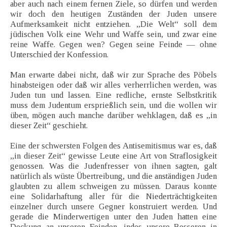
aber auch nach einem fernen Ziele, so dürfen und werden
wir doch den heutigen Zuständen der Juden unsere
Aufmerksamkeit nicht entziehen. „Die Welt“ soll dem
jüdischen Volk eine Wehr und Waffe sein, und zwar eine
reine Waffe. Gegen wen? Gegen seine Feinde — ohne
Unterschied der Konfession.
Man erwarte dabei nicht, daß wir zur Sprache des Pöbels
hinabsteigen oder daß wir alles verherrlichen werden, was
Juden tun und lassen. Eine redliche, ernste Selbstkritik
muss dem Judentum ersprießlich sein, und die wollen wir
üben, mögen auch manche darüber wehklagen, daß es „in
dieser Zeit“ geschieht.
Eine der schwersten Folgen des Antisemitismus war es, daß
„in dieser Zeit“ gewisse Leute eine Art von Straflosigkeit
genossen. Was die Judenfresser von ihnen sagten, galt
natürlich als wüste Übertreibung, und die anständigen Juden
glaubten zu allem schweigen zu müssen. Daraus konnte
eine Solidarhaftung aller für die Niederträchtigkeiten
einzelner durch unsere Gegner konstruiert werden. Und
gerade die Minderwertigen unter den Juden hatten eine
Deckung an unseren Feinden, indes unsere Besseren in