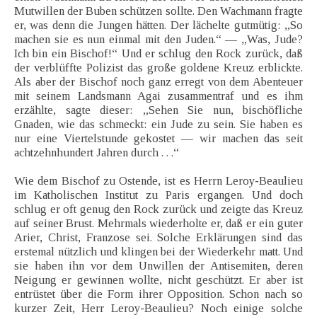
Mutwillen der Buben schützen sollte. Den Wachmann fragte
er, was denn die Jungen hätten. Der lächelte gutmütig: „So
machen sie es nun einmal mit den Juden.“ — „Was, Jude?
Ich bin ein Bischof!“ Und er schlug den Rock zurück, daß
der verblüffte Polizist das große goldene Kreuz erblickte.
Als aber der Bischof noch ganz erregt von dem Abenteuer
mit seinem Landsmann Agai zusammentraf und es ihm
erzählte, sagte dieser: „Sehen Sie nun, bischöfliche
Gnaden, wie das schmeckt: ein Jude zu sein. Sie haben es
nur eine Viertelstunde gekostet — wir machen das seit
achtzehnhundert Jahren durch . . .“
Wie dem Bischof zu Ostende, ist es Herrn Leroy-Beaulieu
im Katholischen Institut zu Paris ergangen. Und doch
schlug er oft genug den Rock zurück und zeigte das Kreuz
auf seiner Brust. Mehrmals wiederholte er, daß er ein guter
Arier, Christ, Franzose sei. Solche Erklärungen sind das
erstemal nützlich und klingen bei der Wiederkehr matt. Und
sie haben ihn vor dem Unwillen der Antisemiten, deren
Neigung er gewinnen wollte, nicht geschützt. Er aber ist
entrüstet über die Form ihrer Opposition. Schon nach so
kurzer Zeit, Herr Leroy-Beaulieu? Noch einige solche