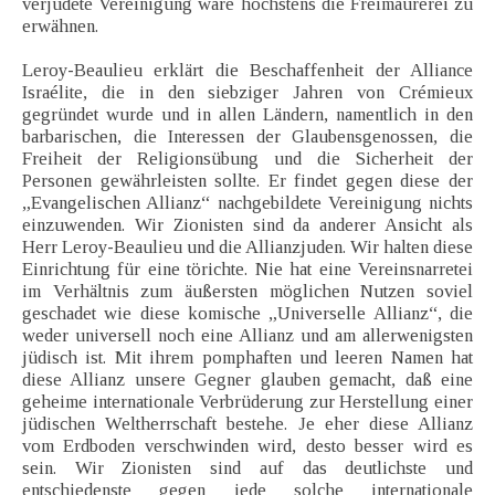
verjudete Vereinigung wäre höchstens die Freimaurerei zu
erwähnen.
Leroy-Beaulieu erklärt die Beschaffenheit der Alliance
Israélite, die in den siebziger Jahren von Crémieux
gegründet wurde und in allen Ländern, namentlich in den
barbarischen, die Interessen der Glaubensgenossen, die
Freiheit der Religionsübung und die Sicherheit der
Personen gewährleisten sollte. Er findet gegen diese der
„Evangelischen Allianz“ nachgebildete Vereinigung nichts
einzuwenden. Wir Zionisten sind da anderer Ansicht als
Herr Leroy-Beaulieu und die Allianzjuden. Wir halten diese
Einrichtung für eine törichte. Nie hat eine Vereinsnarretei
im Verhältnis zum äußersten möglichen Nutzen soviel
geschadet wie diese komische „Universelle Allianz“, die
weder universell noch eine Allianz und am allerwenigsten
jüdisch ist. Mit ihrem pomphaften und leeren Namen hat
diese Allianz unsere Gegner glauben gemacht, daß eine
geheime internationale Verbrüderung zur Herstellung einer
jüdischen Weltherrschaft bestehe. Je eher diese Allianz
vom Erdboden verschwinden wird, desto besser wird es
sein. Wir Zionisten sind auf das deutlichste und
entschiedenste gegen jede solche internationale