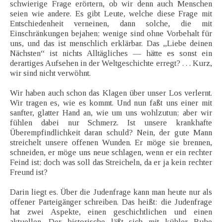
schwierige Frage erörtern, ob wir denn auch Menschen
seien wie andere. Es gibt Leute, welche diese Frage mit
Entschiedenheit verneinen, dann solche, die mit
Einschränkungen bejahen; wenige sind ohne Vorbehalt für
uns, und das ist menschlich erklärbar. Das „Liebe deinen
Nächsten“ ist nichts Alltägliches — hätte es sonst ein
derartiges Aufsehen in der Weltgeschichte erregt? . . . Kurz,
wir sind nicht verwöhnt.
Wir haben auch schon das Klagen über unser Los verlernt.
Wir tragen es, wie es kommt. Und nun faßt uns einer mit
sanfter, glatter Hand an, wie um uns wohlzutun; aber wir
fühlen dabei nur Schmerz. Ist unsere krankhafte
Überempfindlichkeit daran schuld? Nein, der gute Mann
streichelt unsere offenen Wunden. Er möge sie brennen,
schneiden, er möge uns neue schlagen, wenn er ein rechter
Feind ist; doch was soll das Streicheln, da er ja kein rechter
Freund ist?
Darin liegt es. Über die Judenfrage kann man heute nur als
offener Parteigänger schreiben. Das heißt: die Judenfrage
hat zwei Aspekte, einen geschichtlichen und einen
aktuellen. Der historische läßt sich mit kühler Ruhe