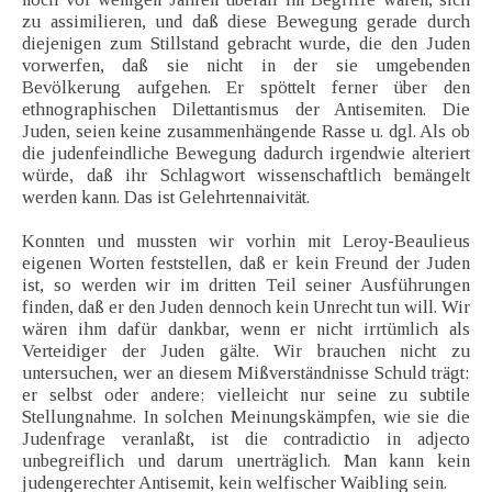
zu assimilieren, und daß diese Bewegung gerade durch
diejenigen zum Stillstand gebracht wurde, die den Juden
vorwerfen, daß sie nicht in der sie umgebenden
Bevölkerung aufgehen. Er spöttelt ferner über den
ethnographischen Dilettantismus der Antisemiten. Die
Juden, seien keine zusammenhängende Rasse u. dgl. Als ob
die judenfeindliche Bewegung dadurch irgendwie alteriert
würde, daß ihr Schlagwort wissenschaftlich bemängelt
werden kann. Das ist Gelehrtennaivität.
Konnten und mussten wir vorhin mit Leroy-Beaulieus
eigenen Worten feststellen, daß er kein Freund der Juden
ist, so werden wir im dritten Teil seiner Ausführungen
finden, daß er den Juden dennoch kein Unrecht tun will. Wir
wären ihm dafür dankbar, wenn er nicht irrtümlich als
Verteidiger der Juden gälte. Wir brauchen nicht zu
untersuchen, wer an diesem Mißverständnisse Schuld trägt:
er selbst oder andere; vielleicht nur seine zu subtile
Stellungnahme. In solchen Meinungskämpfen, wie sie die
Judenfrage veranlaßt, ist die contradictio in adjecto
unbegreiflich und darum unerträglich. Man kann kein
judengerechter Antisemit, kein welfischer Waibling sein.