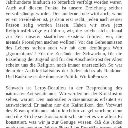
Jahrhunderte hindurch so bitterlich verfolgt worden waren.
Auch auf diesem Punkte ist unsere Erziehung seither
vervollständigt worden. Der moderne Jude wird auch, wenn
er ein Freidenker ist, ja dann erst recht, jeden nach seiner
Fasson selig werden lassen. Haben wir etwa jetzt
Religionsfeldzüge zu führen, wir, die solche nicht einmal
zur Zeit unserer staatlichen Existenz führten, wir, die
niemals Proselyten machen wollten? Vor den Geheimnissen
des Lebens stehen auch wir mit dem demütigen Wort
„Ignorabimus“! Für die Zustände der Schwachen, für die
Erziehung der Jugend und für den Abschiedstrost der Alten
scheint uns die Religion noch immer unersetzlich. So war
denn der Antiklerikalismus der Juden nichts als Ranküne.
Und Ranküne ist die dümmste Politik. Wir büßen sie.
Schwach ist Leroy-Beaulieu in der Besprechung des
nationalen Antisemitismus. Wir werden bei der Konklusion
sehen, warum. Den nationalen Antisemitismus erläutert er
ausweichend. Er mahnt nur die Kaiholiken, den Vorwurf
des Kosmopolitismus nicht leichthin zu gebrauchen; denn
auch die Kirche sei kosmopolitisch, sie sei es vor allem. Er
konstatiert, was wir ja zur Genüge wissen: daß die Juden
noch vor wenigen Jahren überall im Begriffe waren, sich