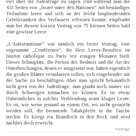
viel über die Judenfrage zu sagen. Und während man die
433 Seiten von „Israel unter den Nationen“ mit beständiger
Teilnahme lesen und sich an der leicht hinplaudernden
Gelehrsamkeit des Verfassers erfreuen konnte, empfindet
man bei diesem kurzen Vortrag von 75 kleinen Seiten bald
eine gewisse Leere.
„L'Antisémitisme“ war nämlich ein freier Vortrag, eine
sogenannte „Conférence“, die Herr Leroy-Beaulieu im
Institut catholique zu Paris vor einigen Monaten hielt.
Dieser Schauplatz, die Person des Redners und die Art der
Unterbrechungen, denen er ausgesetzt war, hätten eigentlich
die großen Blätter veranlassen sollen, sich eingehender mit
der Sache zu beschäftigen. Aber man spricht bekanntlich
nicht gern von der Judenfrage; man glaubt noch immer, sie
durch Schweigen totmachen zu können. Es ist etwas
Unheimliches in solcher Verblendung sonst kluger Leute.
Es ist, wie wenn jemand an einem Ort, wo nicht geraucht
werden soll, die brennende Tabakpfeife in die Tasche
steckte. Er kriegt ein Brandloch in den Rock und wird
nachher doch erwischt.