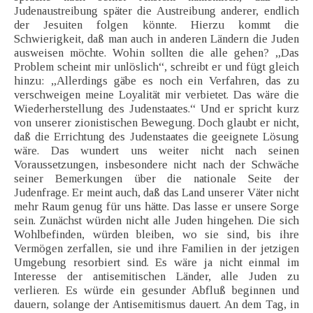
Judenaustreibung später die Austreibung anderer, endlich
der Jesuiten folgen könnte. Hierzu kommt die
Schwierigkeit, daß man auch in anderen Ländern die Juden
ausweisen möchte. Wohin sollten die alle gehen? „Das
Problem scheint mir unlöslich“, schreibt er und fügt gleich
hinzu: „Allerdings gäbe es noch ein Verfahren, das zu
verschweigen meine Loyalität mir verbietet. Das wäre die
Wiederherstellung des Judenstaates.“ Und er spricht kurz
von unserer zionistischen Bewegung. Doch glaubt er nicht,
daß die Errichtung des Judenstaates die geeignete Lösung
wäre. Das wundert uns weiter nicht nach seinen
Voraussetzungen, insbesondere nicht nach der Schwäche
seiner Bemerkungen über die nationale Seite der
Judenfrage. Er meint auch, daß das Land unserer Väter nicht
mehr Raum genug für uns hätte. Das lasse er unsere Sorge
sein. Zunächst würden nicht alle Juden hingehen. Die sich
Wohlbefinden, würden bleiben, wo sie sind, bis ihre
Vermögen zerfallen, sie und ihre Familien in der jetzigen
Umgebung resorbiert sind. Es wäre ja nicht einmal im
Interesse der antisemitischen Länder, alle Juden zu
verlieren. Es würde ein gesunder Abfluß beginnen und
dauern, solange der Antisemitismus dauert. An dem Tag, in