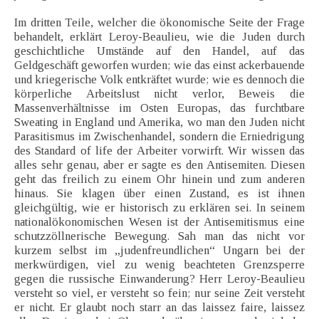
Im dritten Teile, welcher die ökonomische Seite der Frage
behandelt, erklärt Leroy-Beaulieu, wie die Juden durch
geschichtliche Umstände auf den Handel, auf das
Geldgeschäft geworfen wurden; wie das einst ackerbauende
und kriegerische Volk entkräftet wurde; wie es dennoch die
körperliche Arbeitslust nicht verlor, Beweis die
Massenverhältnisse im Osten Europas, das furchtbare
Sweating in England und Amerika, wo man den Juden nicht
Parasitismus im Zwischenhandel, sondern die Erniedrigung
des Standard of life der Arbeiter vorwirft. Wir wissen das
alles sehr genau, aber er sagte es den Antisemiten. Diesen
geht das freilich zu einem Ohr hinein und zum anderen
hinaus. Sie klagen über einen Zustand, es ist ihnen
gleichgültig, wie er historisch zu erklären sei. In seinem
nationalökonomischen Wesen ist der Antisemitismus eine
schutzzöllnerische Bewegung. Sah man das nicht vor
kurzem selbst im „judenfreundlichen“ Ungarn bei der
merkwürdigen, viel zu wenig beachteten Grenzsperre
gegen die russische Einwanderung? Herr Leroy-Beaulieu
versteht so viel, er versteht so fein; nur seine Zeit versteht
er nicht. Er glaubt noch starr an das laissez faire, laissez