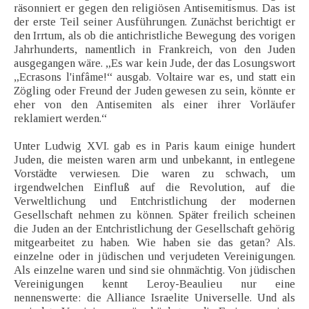
räsonniert er gegen den religiösen Antisemitismus. Das ist
der erste Teil seiner Ausführungen. Zunächst berichtigt er
den Irrtum, als ob die antichristliche Bewegung des vorigen
Jahrhunderts, namentlich in Frankreich, von den Juden
ausgegangen wäre. „Es war kein Jude, der das Losungswort
„Ecrasons l'infâme!“ ausgab. Voltaire war es, und statt ein
Zögling oder Freund der Juden gewesen zu sein, könnte er
eher von den Antisemiten als einer ihrer Vorläufer
reklamiert werden.“
Unter Ludwig XVI. gab es in Paris kaum einige hundert
Juden, die meisten waren arm und unbekannt, in entlegene
Vorstädte verwiesen. Die waren zu schwach, um
irgendwelchen Einfluß auf die Revolution, auf die
Verweltlichung und Entchristlichung der modernen
Gesellschaft nehmen zu können. Später freilich scheinen
die Juden an der Entchristlichung der Gesellschaft gehörig
mitgearbeitet zu haben. Wie haben sie das getan? Als.
einzelne oder in jüdischen und verjudeten Vereinigungen.
Als einzelne waren und sind sie ohnmächtig. Von jüdischen
Vereinigungen kennt Leroy-Beaulieu nur eine
nennenswerte: die Alliance Israelite Universelle. Und als