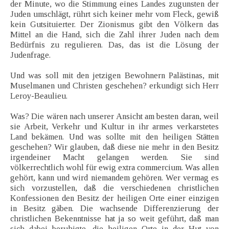
der Minute, wo die Stimmung eines Landes zugunsten der
Juden umschlägt, rührt sich keiner mehr vom Fleck, gewiß
kein Gutsituierter. Der Zionismus gibt den Völkern das
Mittel an die Hand, sich die Zahl ihrer Juden nach dem
Bedürfnis zu regulieren. Das, das ist die Lösung der
Judenfrage.
Und was soll mit den jetzigen Bewohnern Palästinas, mit
Muselmanen und Christen geschehen? erkundigt sich Herr
Leroy-Beaulieu.
Was? Die wären nach unserer Ansicht am besten daran, weil
sie Arbeit, Verkehr und Kultur in ihr armes verkarstetes
Land bekämen. Und was sollte mit den heiligen Stätten
geschehen? Wir glauben, daß diese nie mehr in den Besitz
irgendeiner Macht gelangen werden. Sie sind
völkerrechtlich wohl für ewig extra commercium. Was allen
gehört, kann und wird niemandem gehören. Wer vermag es
sich vorzustellen, daß die verschiedenen christlichen
Konfessionen den Besitz der heiligen Orte einer einzigen
in Besitz gäben. Die wachsende Differenzierung der
christlichen Bekenntnisse hat ja so weit geführt, daß man
sich dabei beruhigte, die heiligen Orte in der Hut von