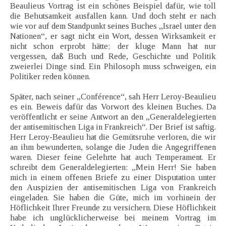
Beaulieus Vortrag ist ein schönes Beispiel dafür, wie toll
die Behutsamkeit ausfallen kann. Und doch steht er nach
wie vor auf dem Standpunkt seines Buches „Israel unter den
Nationen“, er sagt nicht ein Wort, dessen Wirksamkeit er
nicht schon erprobt hätte; der kluge Mann hat nur
vergessen, daß Buch und Rede, Geschichte und Politik
zweierlei Dinge sind. Ein Philosoph muss schweigen, ein
Politiker reden können.
Später, nach seiner „Conférence“, sah Herr Leroy-Beaulieu
es ein. Beweis dafür das Vorwort des kleinen Buches. Da
veröffentlicht er seine Antwort an den „Generaldelegierten
der antisemitischen Liga in Frankreich“. Der Brief ist saftig.
Herr Leroy-Beaulieu hat die Gemütsruhe verloren, die wir
an ihm bewunderten, solange die Juden die Angegriffenen
waren. Dieser feine Gelehrte hat auch Temperament. Er
schreibt dem Generaldelegierten: „Mein Herr! Sie haben
mich in einem offenen Briefe zu einer Disputation unter
den Auspizien der antisemitischen Liga von Frankreich
eingeladen. Sie haben die Güte, mich im vorhinein der
Höflichkeit Ihrer Freunde zu versichern. Diese Höflichkeit
habe ich unglücklicherweise bei meinem Vortrag im