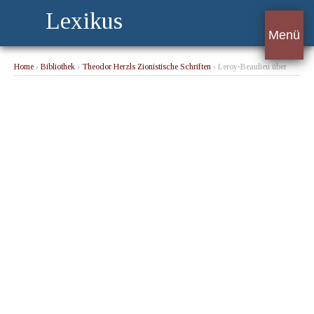
Lexikus
Menü
Home
›
Bibliothek
›
Theodor Herzls Zionistische Schriften
› Leroy-Beaulieu über
den Antisemitismus.