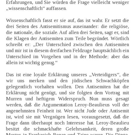
Erfahrungen, und Sie würden die Frage vielleicht weniger
„wissenschaftlich“ auffassen.
Wissenschaftlich fasst er sie auf, das ist wahr. Er setzt die
drei Seiten des Antisemitismus auseinander: die religiöse,
die nationale, die soziale. Auf allen drei Seiten, sagt er, sind
die Klagen der Antisemiten zum Teile begründet. Wörtlich
schreibt er: „Der Unterschied zwischen den Antisemiten
und mir ist in diesem dreifachen Feldzuge hauptsächlich ein
Unterschied im Vorgehen und in der Methode; aber das
allein ist wichtig genug.“
Das ist eine loyale Erklärung unseres „Verteidigers“, die
wir uns merken und den jüdischen Schwachköpfen
gelegentlich vorhalten wollen. Den Antisemiten hat die
Erklärung nicht genügt, und sie folgten dem Vortrag mit
Murren und heftigem Widerspruch. Nun muss gesagt
werden, daß die Argumentation Leroy-Beaulieus voll der
angenehmsten Feinheit ist. Wer nicht Jude oder Antisemit
ist, wird sie mit Vergnügen lesen, vorausgesetzt, daß die
Frage dann überhaupt noch Interesse hat. Leroy-Beaulieu
besitzt die schmackhafte Gelehrsamkeit, deren große
Muster in Frankreich Renan und Taine waren. Die Dinge,