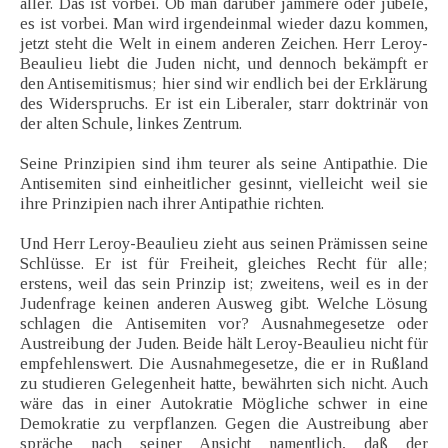
aller. Das ist vorbei. Ob man darüber jammere oder jubele,
es ist vorbei. Man wird irgendeinmal wieder dazu kommen,
jetzt steht die Welt in einem anderen Zeichen. Herr Leroy-
Beaulieu liebt die Juden nicht, und dennoch bekämpft er
den Antisemitismus; hier sind wir endlich bei der Erklärung
des Widerspruchs. Er ist ein Liberaler, starr doktrinär von
der alten Schule, linkes Zentrum.
Seine Prinzipien sind ihm teurer als seine Antipathie. Die
Antisemiten sind einheitlicher gesinnt, vielleicht weil sie
ihre Prinzipien nach ihrer Antipathie richten.
Und Herr Leroy-Beaulieu zieht aus seinen Prämissen seine
Schlüsse. Er ist für Freiheit, gleiches Recht für alle;
erstens, weil das sein Prinzip ist; zweitens, weil es in der
Judenfrage keinen anderen Ausweg gibt. Welche Lösung
schlagen die Antisemiten vor? Ausnahmegesetze oder
Austreibung der Juden. Beide hält Leroy-Beaulieu nicht für
empfehlenswert. Die Ausnahmegesetze, die er in Rußland
zu studieren Gelegenheit hatte, bewährten sich nicht. Auch
wäre das in einer Autokratie Mögliche schwer in eine
Demokratie zu verpflanzen. Gegen die Austreibung aber
spräche nach seiner Ansicht namentlich, daß der