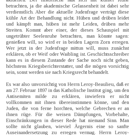
betrachten, ja die akademische Gelassenheit ist dabei sehr
verdienstlich. Aber die aktuelle Judenfrage verträgt diese
kühle Art der Behandlung nicht. Hüben und drüben leidet
und kämpft man, hüben ist mehr Leiden, drüben mehr
Streiten. Kommt aber einer, der dieses Schauspiel mit
ungetrübter Seelenruhe betrachten, man könnte sagen:
genießen will, so wird er in beiden Lagern Zorn erregen.
Wer jetzt in der Judenfrage mittun will, muss zunächst
erklären, ob er Weif oder Waibling ist. Geschichtsschreiber
kann es in diesem Zustande der Sache noch nicht geben,
höchstens Kriegsberichterstatter, und die mögen vorsichtig
sein, sonst werden sie nach Kriegsrecht behandelt.
Es war also unvorsichtig von Herrn Leroy-Beaulieu, daß er
am 27. Februar 1897 in das Katholische Institut ging, um den
Antisemiten milde zu erklären, inwiefern er nicht
vollkommen mit ihnen übereinstimmen könne, und den
Juden, die von ferne horchten, welche Gebrechen er an
ihnen rüge. Für die weisen Dämpfungen, Vorbehalte,
Einschränkungen in dieser Rede hat niemand Sinn. Man
sollte nicht glauben, wieviel Ärgernis eine so sanfte
Auseinandersetzung zu erregen vermag. Herrn Leroy-