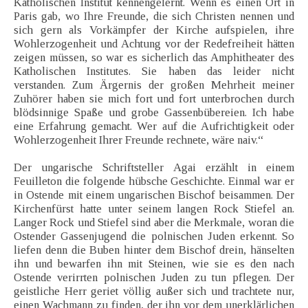
Katholischen Institut kennengelernt. Wenn es einen Ort in
Paris gab, wo Ihre Freunde, die sich Christen nennen und
sich gern als Vorkämpfer der Kirche aufspielen, ihre
Wohlerzogenheit und Achtung vor der Redefreiheit hätten
zeigen müssen, so war es sicherlich das Amphitheater des
Katholischen Institutes. Sie haben das leider nicht
verstanden. Zum Ärgernis der großen Mehrheit meiner
Zuhörer haben sie mich fort und fort unterbrochen durch
blödsinnige Spaße und grobe Gassenbübereien. Ich habe
eine Erfahrung gemacht. Wer auf die Aufrichtigkeit oder
Wohlerzogenheit Ihrer Freunde rechnete, wäre naiv.“
Der ungarische Schriftsteller Agai erzählt in einem
Feuilleton die folgende hübsche Geschichte. Einmal war er
in Ostende mit einem ungarischen Bischof beisammen. Der
Kirchenfürst hatte unter seinem langen Rock Stiefel an.
Langer Rock und Stiefel sind aber die Merkmale, woran die
Ostender Gassenjugend die polnischen Juden erkennt. So
liefen denn die Buben hinter dem Bischof drein, hänselten
ihn und bewarfen ihn mit Steinen, wie sie es den nach
Ostende verirrten polnischen Juden zu tun pflegen. Der
geistliche Herr geriet völlig außer sich und trachtete nur,
einen Wachmann zu finden, der ihn vor dem unerklärlichen