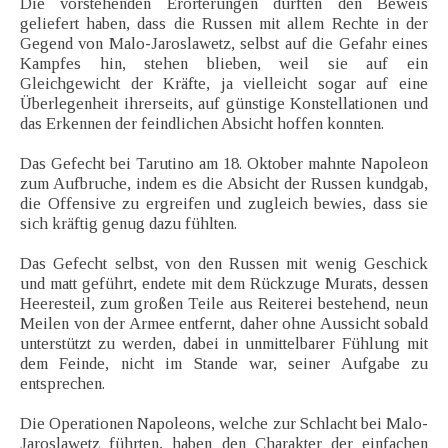
Die vorstehenden Erörterungen dürften den Beweis
geliefert haben, dass die Russen mit allem Rechte in der
Gegend von Malo-Jaroslawetz, selbst auf die Gefahr eines
Kampfes hin, stehen blieben, weil sie auf ein
Gleichgewicht der Kräfte, ja vielleicht sogar auf eine
Überlegenheit ihrerseits, auf günstige Konstellationen und
das Erkennen der feindlichen Absicht hoffen konnten.
Das Gefecht bei Tarutino am 18. Oktober mahnte Napoleon
zum Aufbruche, indem es die Absicht der Russen kundgab,
die Offensive zu ergreifen und zugleich bewies, dass sie
sich kräftig genug dazu fühlten.
Das Gefecht selbst, von den Russen mit wenig Geschick
und matt geführt, endete mit dem Rückzuge Murats, dessen
Heeresteil, zum großen Teile aus Reiterei bestehend, neun
Meilen von der Armee entfernt, daher ohne Aussicht sobald
unterstützt zu werden, dabei in unmittelbarer Fühlung mit
dem Feinde, nicht im Stande war, seiner Aufgabe zu
entsprechen.
Die Operationen Napoleons, welche zur Schlacht bei Malo-
Jaroslawetz führten, haben den Charakter der einfachen