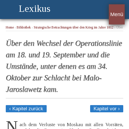
Lexikus
Menü
Home
›
Bibliothek
›
Strategische Betrachtungen über den Krieg im Jahre 1812
› Über
den Wechsel der Operationslinie am 18. und 19. September und die Umstände, unter
denen es am 34. Oktober zur Schlacht bei Malo-Jaroslawetz kam.
Über den Wechsel der Operationslinie
am 18. und 19. September und die
Umstände, unter denen es am 34.
Oktober zur Schlacht bei Malo-
Jaroslawetz kam.
‹ Kapitel zurück
Kapitel vor ›
N
ach dem Verluste von Moskau mit allen Vorräten,