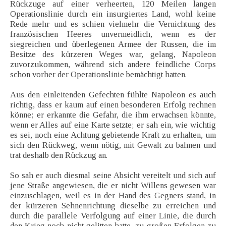
Rückzuge auf einer verheerten, 120 Meilen langen
Operationslinie durch ein insurgiertes Land, wohl keine
Rede mehr und es schien vielmehr die Vernichtung des
französischen Heeres unvermeidlich, wenn es der
siegreichen und überlegenen Armee der Russen, die im
Besitze des kürzeren Weges war, gelang, Napoleon
zuvorzukommen, während sich andere feindliche Corps
schon vorher der Operationslinie bemächtigt hatten.
Aus den einleitenden Gefechten fühlte Napoleon es auch
richtig, dass er kaum auf einen besonderen Erfolg rechnen
könne; er erkannte die Gefahr, die ihm erwachsen könnte,
wenn er Alles auf eine Karte setzte; er sah ein, wie wichtig
es sei, noch eine Achtung gebietende Kraft zu erhalten, um
sich den Rückweg, wenn nötig, mit Gewalt zu bahnen und
trat deshalb den Rückzug an.
So sah er auch diesmal seine Absicht vereitelt und sich auf
jene Straße angewiesen, die er nicht Willens gewesen war
einzuschlagen, weil es in der Hand des Gegners stand, in
der kürzeren Sehnenrichtung dieselbe zu erreichen und
durch die parallele Verfolgung auf einer Linie, die durch
den Krieg noch nicht gelitten hatte, zu großen Erfolgen zu