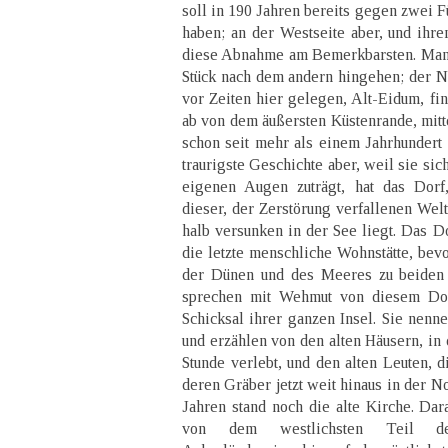
soll in 190 Jahren bereits gegen zwei F
haben; an der Westseite aber, und ihre
diese Abnahme am Bemerkbarsten. Man si
Stück nach dem andern hingehen; der 
vor Zeiten hier gelegen, Alt-Eidum, fin
ab von dem äußersten Küstenrande, mitte
schon seit mehr als einem Jahrhundert 
traurigste Geschichte aber, weil sie si
eigenen Augen zuträgt, hat das Dor
dieser, der Zerstörung verfallenen Welt
halb versunken in der See liegt. Das Do
die letzte menschliche Wohnstätte, bev
der Dünen und des Meeres zu beiden S
sprechen mit Wehmut von diesem Dor
Schicksal ihrer ganzen Insel. Sie nenn
und erzählen von den alten Häusern, in
Stunde verlebt, und den alten Leuten, d
deren Gräber jetzt weit hinaus in der N
Jahren stand noch die alte Kirche. Dar
von dem westlichsten Teil d