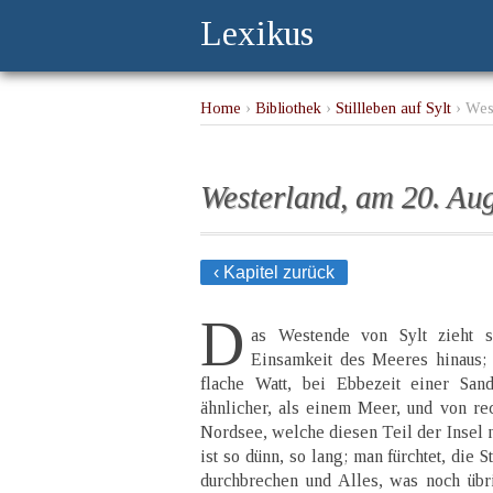
Lexikus
Home
›
Bibliothek
›
Stillleben auf Sylt
› West
Westerland, am 20. Aug
‹ Kapitel zurück
D
as Westende von Sylt zieht 
Einsamkeit des Meeres hinaus; 
flache Watt, bei Ebbezeit einer San
ähnlicher, als einem Meer, und von rec
Nordsee, welche diesen Teil der Insel n
ist so dünn, so lang; man fürchtet, die
durchbrechen und Alles, was noch übri