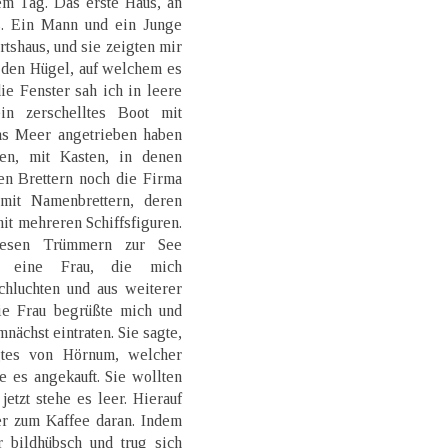
em Tag. Das erste Haus, an
. Ein Mann und ein Junge
rtshaus, und sie zeigten mir
 den Hügel, auf welchem es
ie Fenster sah ich in leere
n zerschelltes Boot mit
das Meer angetrieben haben
en, mit Kasten, in denen
en Brettern noch die Firma
mit Namenbrettern, deren
it mehreren Schiffsfiguren.
iesen Trümmern zur See
am eine Frau, die mich
hluchten und aus weiterer
ie Frau begrüßte mich und
nächst eintraten. Sie sagte,
gtes von Hörnum, welcher
e es angekauft. Sie wollten
etzt stehe es leer. Hierauf
er zum Kaffee daran. Indem
 bildhübsch und trug sich