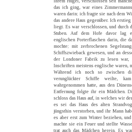
ihrem Hügel, verschlossen seit manch
das ich ging, war eines Zimmermanns
waren darin; ich fragte sie nach dem Wi
das andere Haus gegenüber. Ich erstieg
liegt. Es war verschlossen, und durch d
Stuben. Auf dem Hofe davor lag ei
englischen Porterflaschen darin, die 
mochte; mit zerbrochenen Segelstang
Schiffszwieback gewesen, und an dess
der Londoner Fabrik zu lesen war, 
Inschriften meistens englische waren, m
Während ich noch so zwischen d
verunglückter Schiffe weilte, k
wahrgenommen hatte, aus den Dünensc
Entfernung folgte ihr ein Mädchen. D
schloss das Haus auf, in welches wir dem
es sei das Haus des alten Strandvo
jüngsthin verstorben, und ihr Mann hab
es aber erst zum Winter beziehen, und j
machte sie ein Feuer und stellte Wass
trat auch das Mädchen herein. Es war