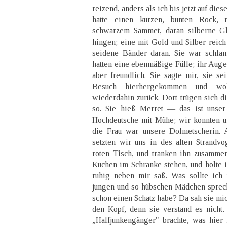
reizend, anders als ich bis jetzt auf di
hatte einen kurzen, bunten Rock, 
schwarzem Sammet, daran silberne Gl
hingen; eine mit Gold und Silber reich
seidene Bänder daran. Sie war schlan
hatten eine ebenmäßige Fülle; ihr Auge 
aber freundlich. Sie sagte mir, sie s
Besuch hierhergekommen und wo
wiederdahin zurück. Dort trügen sich d
so. Sie hieß Merret — das ist unse
Hochdeutsche mit Mühe; wir konnten un
die Frau war unsere Dolmetscherin. A
setzten wir uns in des alten Strandvo
roten Tisch, und tranken ihn zusammen
Kuchen im Schranke stehen, und holte 
ruhig neben mir saß. Was sollte ich
jungen und so hübschen Mädchen spreche
schon einen Schatz habe? Da sah sie mic
den Kopf, denn sie verstand es nicht.
„Halfjunkengänger" brachte, was hier f