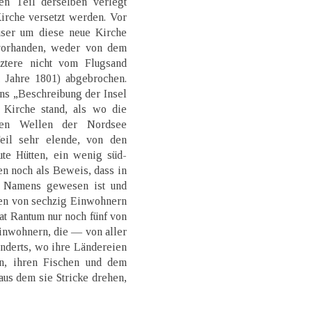
ten Teil derselben verlegt
irche versetzt werden. Vor
ser um diese neue Kirche
 vorhanden, weder von dem
ztere nicht vom Flugsand
m Jahre 1801) abgebrochen.
ens „Beschreibung der Insel
 Kirche stand, als wo die
den Wellen der Nordsee
eil sehr elende, von den
te Hütten, ein wenig süd-
n noch als Beweis, dass in
 Namens gewesen ist und
en von sechzig Einwohnern
at Rantum nur noch fünf von
inwohnern, die — von aller
underts, wo ihre Ländereien
n, ihren Fischen und dem
us dem sie Stricke drehen,