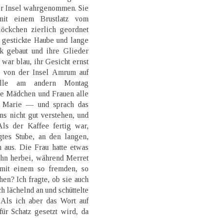
eser Insel wahrgenommen. Sie
mit einem Brustlatz vom
öckchen zierlich geordnet
 gestickte Haube und lange
k gebaut und ihre Glieder
war blau, ihr Gesicht ernst
ei von der Insel Amrum auf
lle am andern Montag
ie Mädchen und Frauen alle
r Marie — und sprach das
s nicht gut verstehen, und
ls der Kaffee fertig war,
gtes Stube, an den langen,
 aus. Die Frau hatte etwas
ihn herbei, während Merret
 mit einem so fremden, so
n? Ich fragte, ob sie auch
h lächelnd an und schüttelte
 Als ich aber das Wort auf
ür Schatz gesetzt wird, da