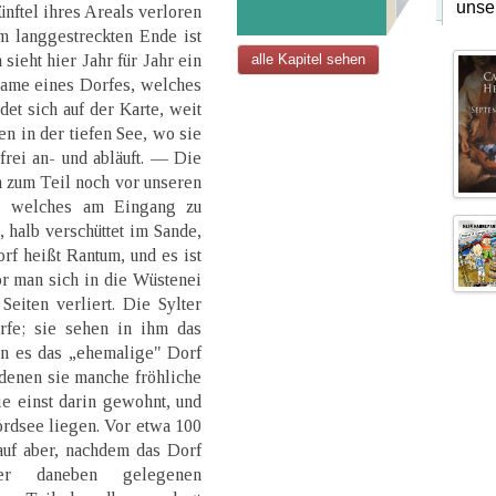
unse
ünftel ihres Areals verloren
m langgestreckten Ende ist
eht hier Jahr für Jahr ein
alle Kapitel sehen
Name eines Dorfes, welches
det sich auf der Karte, weit
n in der tiefen See, wo sie
frei an- und abläuft. — Die
ch zum Teil noch vor unseren
f, welches am Eingang zu
, halb verschüttet im Sande,
rf heißt Rantum, und es ist
or man sich in die Wüstenei
eiten verliert. Die Sylter
fe; sie sehen in ihm das
en es das „ehemalige" Dorf
 denen sie manche fröhliche
ie einst darin gewohnt, und
ordsee liegen. Vor etwa 100
auf aber, nachdem das Dorf
er daneben gelegenen