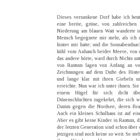
Dieses versunkene Dorf habe ich heut
eine breite, grüne, von zahlreichen 
Niederung am blauen Watt wanderte ic
Mensch begegnete mir mehr, als ich 
hinter mir hatte; und die Sonnabendnach
kühl vom Anhauch beider Meere, von d
das andere hörte, ward durch Nichts un
von Rantum lagen von Anfang an vo
Zeichnungen auf dem Dufte des Hinte
und lange klar mit ihren Giebeln u
erreichte. Nun war ich unter ihnen. Sie
einem Hügel für sich; dicht ü
Dünenschluchten zugekehrt, die sich we
Damm gegen die Nordsee, deren Braus
Auch ein kleines Schulhaus ist auf ei
Aber es gibt keine Kinder in Rantum, d
der letzten Generation sind schon über 
jetzigen sind noch keine so weit. So ste