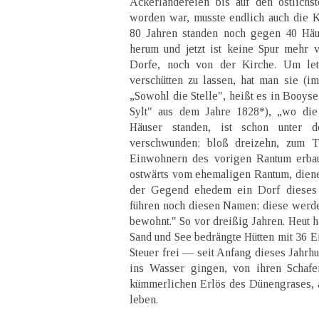
Ackerländereien bis auf den östlichs
worden war, musste endlich auch die K
80 Jahren standen noch gegen 40 Häu
herum und jetzt ist keine Spur mehr
Dorfe, noch von der Kirche. Um let
verschütten zu lassen, hat man sie (i
„Sowohl die Stelle", heißt es in Booys
Sylt" aus dem Jahre 1828*), „wo die
Häuser standen, ist schon unter 
verschwunden; bloß dreizehn, zum T
Einwohnern des vorigen Rantum erbau
ostwärts vom ehemaligen Rantum, diene
der Gegend ehedem ein Dorf dieses
führen noch diesen Namen; diese werd
bewohnt." So vor dreißig Jahren. Heut h
Sand und See bedrängte Hütten mit 36 E
Steuer frei — seit Anfang dieses Jahrh
ins Wasser gingen, von ihren Schafe
kümmerlichen Erlös des Dünengrases, a
leben.