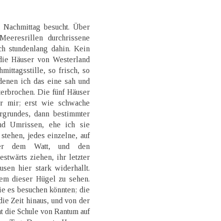
 Nachmittag besucht. Über
Meeresrillen durchrissene
h stundenlang dahin. Kein
die Häuser von Westerland
mittagsstille, so frisch, so
enen ich das eine sah und
terbrochen. Die fünf Häuser
r mir; erst wie schwache
rgrundes, dann bestimmter
nd Umrissen, ehe ich sie
 stehen, jedes einzelne, auf
ber dem Watt, und den
stwärts ziehen, ihr letzter
en hier stark widerhallt.
nem dieser Hügel zu sehen.
ie es besuchen könnten; die
die Zeit hinaus, und von der
ht die Schule von Rantum auf