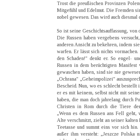
Trost die preußischen Provinzen Pole
Mitgefühl und Edelmut. Die Fremden si
nobel gewesen. Das wird auch diesmal 
So ist seine Geschichtsauffassung, von d
Die Russen haben vergebens versucht, 
anderen Ansicht zu bekehren, indem sie 
warfen. Er lässt sich nichts vormachen. 
den Schaden!" denkt er. So engel- un
Russen in dem berüchtigten Manifest 
gewaschen haben, sind sie nie gewesen
„Ochrana" „Geheimpolizei" auszusprech
Bescheid. Nun, wo es schlecht bestellt 
er es mit keinem, selbst nicht mit sein
haben, die man doch jahrelang durch Po
Christen in Rom durch die Tiere der
„Wenn es dem Russen ans Fell geht, wi
Alte verschmitzt, zieht an seiner kalten 
Teetasse und summt eins vor sich hin. 
außer ihm versteht: „Jeszcze Polska n