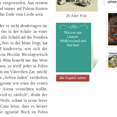
unse
ns vorgeworfen. Aus reinem
nd immer auf Polens Kosten
das Ende vom Liede sein.
29. Alter Pole
er er nicht abzubringen ist.
ihn in der Schule zu einer
Skizzen aus
Litauen,
alle Schuld auf die Preußen
Weißrussland und
„Wer in der Mitte liegt, hat
Kurland
d kinderrein, wie sich die
von Nicolai Nicolajewitsch
. Man braucht nur das Wort
en, so weiß jeder in Polen
ist um Väterchen Zar, möcht'
en „lieben Juden" verdorben
alle Kapitel sehen
groms wie einst die ersten
 Arena vernichten wollte.
rd er zärtlich", denkt der
Pfeife, schaut in seine leere
Ganz leise, dass es keiner
ie zginela! Noch ist Polen