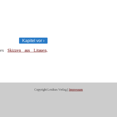
Kapitel vor ›
ches
Skizzen aus Litauen,
Copyright Lexikus Verlag |
Impressum