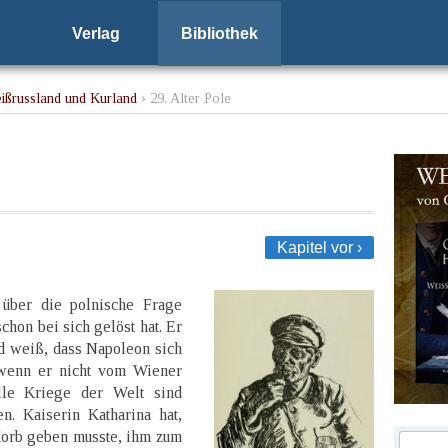
Verlag
Bibliothek
eißrussland und Kurland
› 29. Alter Pole
Kapitel vor ›
r über die polnische Frage
chon bei sich gelöst hat. Er
d weiß, dass Napoleon sich
wenn er nicht vom Wiener
lle Kriege der Welt sind
n. Kaiserin Katharina hat,
Korb geben musste, ihm zum