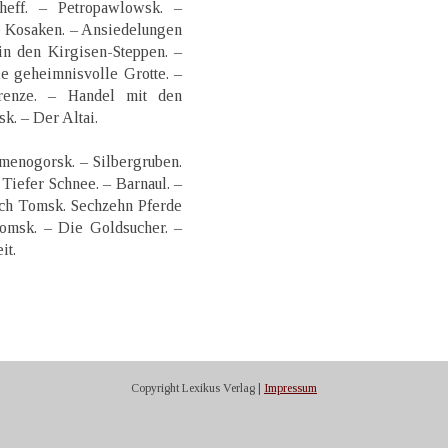
heff. – Petropawlowsk. –
e Kosaken. – Ansiedelungen
in den Kirgisen-Steppen. –
e geheimnisvolle Grotte. –
Grenze. – Handel mit den
. – Der Altai.
Zmenogorsk. – Silbergruben.
Tiefer Schnee. – Barnaul. –
ach Tomsk. Sechzehn Pferde
omsk. – Die Goldsucher. –
it.
Copyright Lexikus Verlag |
Impressum