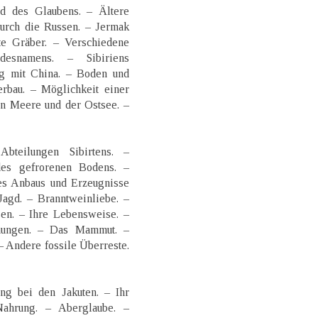
nd des Glaubens. – Ältere
urch die Russen. – Jermak
e Gräber. – Verschiedene
esnamens. – Sibiriens
ag mit China. – Boden und
rbau. – Möglichkeit einer
n Meere und der Ostsee. –
bteilungen Sibirtens. –
des gefrorenen Bodens. –
es Anbaus und Erzeugnisse
Jagd. – Branntweinliebe. –
en. – Ihre Lebensweise. –
inungen. – Das Mammut. –
– Andere fossile Überreste.
ng bei den Jakuten. – Ihr
Nahrung. – Aberglaube. –