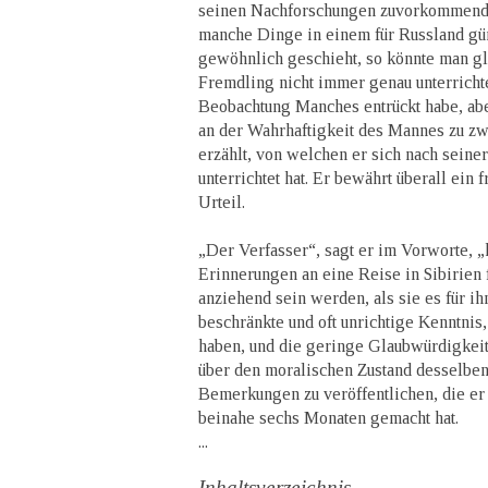
seinen Nachforschungen zuvorkommend un
manche Dinge in einem für Russland gün
gewöhnlich geschieht, so könnte man g
Fremdling nicht immer genau unterricht
Beobachtung Manches entrückt habe, abe
an der Wahrhaftigkeit des Mannes zu zw
erzählt, von welchen er sich nach seine
unterrichtet hat. Er bewährt überall ein
Urteil.
„Der Verfasser“, sagt er im Vorworte, „
Erinnerungen an eine Reise in Sibirien 
anziehend sein werden, als sie es für ih
beschränkte und oft unrichtige Kenntnis
haben, und die geringe Glaubwürdigkei
über den moralischen Zustand desselben
Bemerkungen zu veröffentlichen, die er
beinahe sechs Monaten gemacht hat.
...
Inhaltsverzeichnis