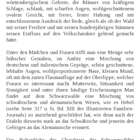
württembergischem Gebiete, die Männer von kräftigem
Schlage, schlank, mit scharfen Augen, wohlgeschnittenem
ovalem Gesicht, mit freier, fester Haltung und mit
entschlossenem Ausdruck der Rede, gleich als ob der Wald
mit seiner Freiheit und mit seinen hundertjährigen Stämmen
seinen Einfluss auf den Volkscharakter geltend gemacht
hätte.
Unter den Mädchen und Frauen trifft man eine Menge sehr
hübscher Gestalten, im Antlitz eine Mischung von
deutschem und italienischem Gepräge, schön geschnittene,
lebhafte Augen, wohlproportionierte Nase, kleinen Mund,
oft mit dem zarten Flaumanfluge auf der Oberlippe, welcher
Frauen so interessant macht. Mutterwitz, Sittsamkeit und
Sinnigkeit sind unter ihnen häufige Erscheinungen Man
findet auf dem Schwarzwalde eine Mischung von
schwäbischem und alemannischem Wesen, wie es Hebel
(siehe Seite 317 u. fs. Bd. XIII des Illustrierten Familien-
Journals) so anziehend geschildert hat, wie denn auch der
Dialekt diesseits stark an das Schwäbische und jenseits des
Gebirges an das Alemannische erinnert.
Das Beharrliche des Charakters der Schwarzwälder