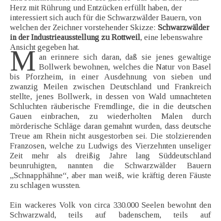
Herz mit Rührung und Entzücken erfüllt haben, der
interessiert sich auch für die Schwarzwälder Bauern, von
welchen der Zeichner vorstehender Skizze:
Schwarzwälder
in der Industrieausstellung zu Rottweil
, eine lebenswahre
Ansicht gegeben hat.
M
an erinnere sich daran, daß sie jenes gewaltige
Bollwerk bewohnen, welches die Natur von Basel
bis Pforzheim, in einer Ausdehnung von sieben und
zwanzig Meilen zwischen Deutschland und Frankreich
stellte, jenes Bollwerk, in dessen von Wald umnachteten
Schluchten räuberische Fremdlinge, die in die deutschen
Gauen einbrachen, zu wiederholten Malen durch
mörderische Schläge daran gemahnt wurden, dass deutsche
Treue am Rhein nicht ausgestorben sei. Die stolzierenden
Franzosen, welche zu Ludwigs des Vierzehnten unseliger
Zeit mehr als dreißig Jahre lang Süddeutschland
beunruhigten, nannten die Schwarzwälder Bauern
„Schnapphähne“, aber man weiß, wie kräftig deren Fäuste
zu schlagen wussten.
Ein wackeres Volk von circa 330.000 Seelen bewohnt den
Schwarzwald, teils auf badenschem, teils auf