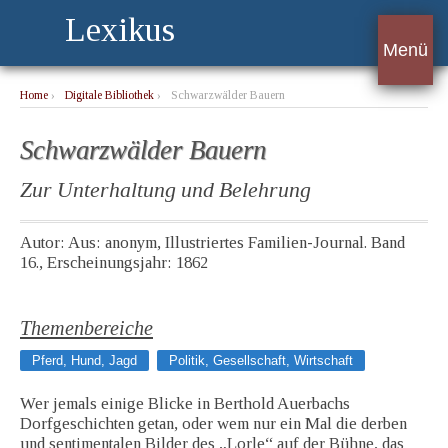
Lexikus
Menü
Home
›
Digitale Bibliothek
›
Schwarzwälder Bauern
Schwarzwälder Bauern
Zur Unterhaltung und Belehrung
Autor: Aus: anonym, Illustriertes Familien-Journal. Band
16., Erscheinungsjahr: 1862
Themenbereiche
Pferd, Hund, Jagd
Politik, Gesellschaft, Wirtschaft
Wer jemals einige Blicke in Berthold Auerbachs
Dorfgeschichten getan, oder wem nur ein Mal die derben
und sentimentalen Bilder des „Lorle“ auf der Bühne, das