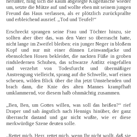
herunter, hing sich die kaum abgelegte Kugeltasche wieder
um, setzte die Mütze auf und wollte eben mit seinem jungen
Freund das Haus verlassen, als er plötzlich zurückprallte
und erbleichend ausrief. „Tod und Teufel!“
Erschreckt sprangen seine Frau und Töchter hinzu, sie
sollten aber über das, was den Vater so überrascht hatte,
nicht lange im Zweifel bleiben; ein junger Neger in bloßem
Kopf und nur mit einer dünnen Leinwandjacke und
ebensolchen Hosen bekleidet, die nackten Füße in groben
rindsledernen Schuhen, das schwarze Antlitz eingefallen
und verzehrt von Todesfurcht und übermäßiger
Anstrengung vielleicht, sprang auf die Schwelle, warf einen
scheuen, wilden Blick über die ihn jetzt Umstehenden und
brach dann, die Knie des alten Mannes krampfhaft
umklammernd, vor diesem halb ohnmächtig zusammen.
„Ben, Ben, um Gottes willen, was soll das heißen?“ rief
Draper und sah ängstlich nach Hennigs hinüber, der ganz
überrascht dastand und gar nicht wußte, wie er diese
merkwürdige Szene deuten solle.
„Rettet mich, Herr, rettet mich, wenn Ihr nicht wollt, daß sie