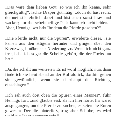
„Das wäre dem lieben Gott, so wie ich ihn kenne, sehr
gleichgültig“, lachte Draper gutmütig, „doch du hast recht,
du meinst’s ehrlich dabei und bist auch sonst brav und
wacker; nur das scheinheilige Pack kann ich nicht leiden. -
Aber, Hennigs, wo habt Ihr denn die Pferde gesehen?“
„Die Pferde nicht, nur die Spuren“, erwiderte dieser, „sie
kamen aus den Hügeln herunter und gingen über den
Kreuzweg hinüber der Niederung zu. Wenn ich nicht ganz
irre, habe ich sogar die Schelle gehört, die der Fuchs um
hat.“
„Ja, die schallt am weitesten. Es ist wohl möglich; nun, dann
finde ich sie heut abend an der Buffalolick, dorthin gehen
sie gewöhnlich, wenn sie überhaupt die Richtung
einschlagen.“
„Ich sah auch dort oben die Spuren eines Mannes“, fuhr
Hennigs fort, „und glaubte erst, als ich hier hörte, Ihr wäret
ausgegangen, um die Pferde zu suchen, es seien die Euren
gewesen. Der die hinterließ, trug aber Schuhe; es wird
wohl ein Jäger gewesen sein.“