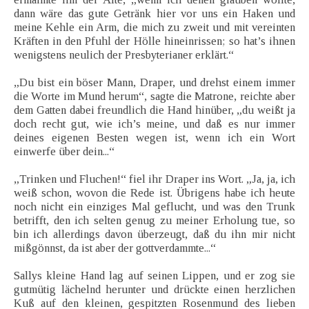
dann wäre das gute Getränk hier vor uns ein Haken und
meine Kehle ein Arm, die mich zu zweit und mit vereinten
Kräften in den Pfuhl der Hölle hineinrissen; so hat’s ihnen
wenigstens neulich der Presbyterianer erklärt.“
„Du bist ein böser Mann, Draper, und drehst einem immer
die Worte im Mund herum“, sagte die Matrone, reichte aber
dem Gatten dabei freundlich die Hand hinüber, „du weißt ja
doch recht gut, wie ich’s meine, und daß es nur immer
deines eigenen Besten wegen ist, wenn ich ein Wort
einwerfe über dein...“
„Trinken und Fluchen!“ fiel ihr Draper ins Wort. „Ja, ja, ich
weiß schon, wovon die Rede ist. Übrigens habe ich heute
noch nicht ein einziges Mal geflucht, und was den Trunk
betrifft, den ich selten genug zu meiner Erholung tue, so
bin ich allerdings davon überzeugt, daß du ihn mir nicht
mißgönnst, da ist aber der gottverdammte...“
Sallys kleine Hand lag auf seinen Lippen, und er zog sie
gutmütig lächelnd herunter und drückte einen herzlichen
Kuß auf den kleinen, gespitzten Rosenmund des lieben