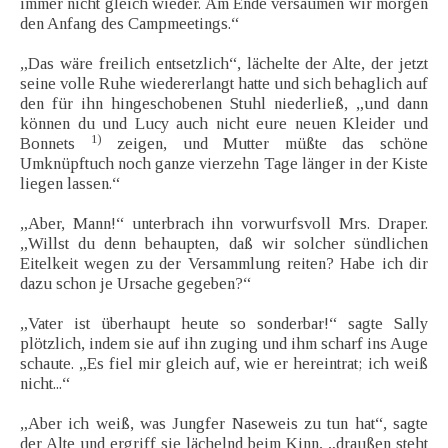
immer nicht gleich wieder. Am Ende versäumen wir morgen
den Anfang des Campmeetings.“
„Das wäre freilich entsetzlich“, lächelte der Alte, der jetzt
seine volle Ruhe wiedererlangt hatte und sich behaglich auf
den für ihn hingeschobenen Stuhl niederließ, „und dann
können du und Lucy auch nicht eure neuen Kleider und
1)
Bonnets
zeigen, und Mutter müßte das schöne
Umknüpftuch noch ganze vierzehn Tage länger in der Kiste
liegen lassen.“
„Aber, Mann!“ unterbrach ihn vorwurfsvoll Mrs. Draper.
„Willst du denn behaupten, daß wir solcher sündlichen
Eitelkeit wegen zu der Versammlung reiten? Habe ich dir
dazu schon je Ursache gegeben?“
„Vater ist überhaupt heute so sonderbar!“ sagte Sally
plötzlich, indem sie auf ihn zuging und ihm scharf ins Auge
schaute. „Es fiel mir gleich auf, wie er hereintrat; ich weiß
nicht...“
„Aber ich weiß, was Jungfer Naseweis zu tun hat“, sagte
der Alte und ergriff sie lächelnd beim Kinn, „draußen steht