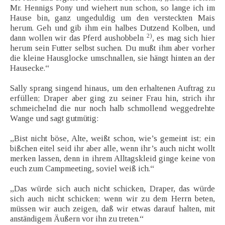
Mr. Hennigs Pony und wiehert nun schon, so lange ich im
Hause bin, ganz ungeduldig um den versteckten Mais
herum. Geh und gib ihm ein halbes Dutzend Kolben, und
2)
dann wollen wir das Pferd aushobbeln
, es mag sich hier
herum sein Futter selbst suchen. Du mußt ihm aber vorher
die kleine Hausglocke umschnallen, sie hängt hinten an der
Hausecke.“
Sally sprang singend hinaus, um den erhaltenen Auftrag zu
erfüllen; Draper aber ging zu seiner Frau hin, strich ihr
schmeichelnd die nur noch halb schmollend weggedrehte
Wange und sagt gutmütig:
„Bist nicht böse, Alte, weißt schon, wie’s gemeint ist; ein
bißchen eitel seid ihr aber alle, wenn ihr’s auch nicht wollt
merken lassen, denn in ihrem Alltagskleid ginge keine von
euch zum Campmeeting, soviel weiß ich.“
„Das würde sich auch nicht schicken, Draper, das würde
sich auch nicht schicken; wenn wir zu dem Herrn beten,
müssen wir auch zeigen, daß wir etwas darauf halten, mit
anständigem Äußern vor ihn zu treten.“