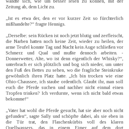
wandte sich, wie um besser lesen zu können, mit der
Zeitung ab, dem Licht zu.
„Ist es etwa der, den er vor kurzer Zeit so fürchterlich
mißhandelte?“ fragte Hennigs.
„Derselbe; sein Rücken ist noch jetzt blutig und zerfleischt,
die Narben hatten noch keine Zeit, wieder zu heilen, der
arme Teufel konnte Tag und Nacht kein Auge schließen vor
Schmerz und Qual und mußte dennoch arbeiten. -
Donnerwetter, Alte, wo ist denn eigentlich der Whisky?“,
unterbrach er sich plötzlich und bog sich nieder, um unter
den Fuß des Bettes zu sehen, wo die fragliche Steinkruke
gewöhnlich ihren Platz hatte. „Ich bin trocken wie eine
Ohio-Chaussee, ich staube ordentlich. Glaubt ihr, man soll
euch die Pferde suchen und nachher nicht einmal einen
Tropfen trinken? Ich verdurste, wenn ich nicht bald etwas
bekomme!“
„Vater hat wohl die Pferde gesucht, hat sie aber noch nicht
gefunden“, sagte Sally und schöpfte dabei, als sie eben in
die Tür trat, den Flaschenkürbis voll des klaren
Quellwassers, das in einem Eimer auf dem dort