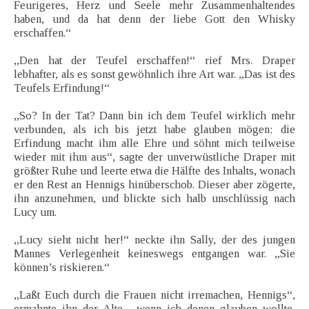
Feurigeres, Herz und Seele mehr Zusammenhaltendes
haben, und da hat denn der liebe Gott den Whisky
erschaffen.“
„Den hat der Teufel erschaffen!“ rief Mrs. Draper
lebhafter, als es sonst gewöhnlich ihre Art war. „Das ist des
Teufels Erfindung!“
„So? In der Tat? Dann bin ich dem Teufel wirklich mehr
verbunden, als ich bis jetzt habe glauben mögen; die
Erfindung macht ihm alle Ehre und söhnt mich teilweise
wieder mit ihm aus“, sagte der unverwüstliche Draper mit
größter Ruhe und leerte etwa die Hälfte des Inhalts, wonach
er den Rest an Hennigs hinüberschob. Dieser aber zögerte,
ihn anzunehmen, und blickte sich halb unschlüssig nach
Lucy um.
„Lucy sieht nicht her!“ neckte ihn Sally, der des jungen
Mannes Verlegenheit keineswegs entgangen war. „Sie
können’s riskieren.“
„Laßt Euch durch die Frauen nicht irremachen, Hennigs“,
ermahnte ihn der Alte, „wenn ich denen glauben wollte,