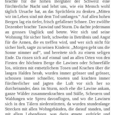
brachte für die hohen Bergtäler der Schweiz eine
fürchterliche Nacht und lehrt uns, wie ein Mensch wohl
täglich Ursache hat, an das Sprüchlein zu denken „Mitten
wir im Leben sind mit dem Tod umfangen.“ Auf allen hohen
Bergen lag ein tiefer, frisch gefallener Schnee. Der zwölfte
Dezember brachte Tauwind und Sturm. Da dachte jedermann
an grosses Unglück und betete. Wer sich und seine
Wohnung für sicher hielt, schwebte in Betrübnis und Angst
für die Armen, die es treffen wird, und wer sich nicht für
sicher hielt, sagte zu seinen Kindern: „Morgen geht uns die
Sonne nimmer auf“, und bereitete sich zu einem seligen
Ende. Da rissen sich auf einmal und an allen Orten von den
Firsten der höchsten Berge die Lawinen oder Schneefälle
los, stürzten mit entsetzlichem Tosen und Krachen über die
langen Halden herab, wurden immer grösser und grösser,
schossen immer schneller, toseten und krachten immer
fürchterlicher und jagten die Luft vor sich her so
durcheinander, dass im Sturm, noch ehe die Lawine ankam,
ganze Wälder zusammenkrachten und Ställe, Scheuern und
Waldungen wie Spreu davonflogen, und wo die Lawinen
sich in den Tälern niederstürzten, da wurden stundenlange
Strecken mit allen Wohngebäuden, die darauf standen, und
mit allem Lebendigen, was darin atmete, erdrückt und