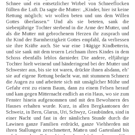
Schnee und ein entsetzlicher Wirbel von Schneeflocken
füllten die Luft. Da sagte die Mutter: „Kinder, hier ist keine
Rettung möglich; wir wollen beten und uns dem Willen
Gottes überlassen.“ Und als sie beteten, sank die
siebenjährige Tochter sterbend in die Arme der Mutter, und
als die Mutter mit gebrochenem Herzen ihr zusprach und
ihr Kind der Barmherzigkeit Gottes empfahl, da verliessen
sie ihre Kräfte auch. Sie war eine 14tägige Kindbetterin,
und sie sank mit dem teuern Leichnam ihres Kindes in dem
Schoss ebenfalls leblos darnieder. Die andere, elfjährige
Tochter hielt weinend und händeringend bei der Mutter und
Schwester aus, bis sie tot waren, drückte ihnen alsdann, eh’
sie auf eigene Rettung bedacht war, mit stummem Schmerz
die Augen zu und arbeitete sich mit unsäglicher Mühe und
Gefahr erst zu einem Baum, dann zu einem Felsen herauf
und kam gegen Mitternacht endlich an ein Haus, wo sie zum
Fenster hinein aufgenommen und mit den Bewohnern des
Hauses erhalten wurde. Kurz, in allen Bergkantonen der
Schweiz, in Bern, Glarus, Uri, Schwyz, Graubünden, sind in
einer Nacht und fast in der nämlichen Stunde durch die
Lawinen ganze Familien erdrückt, ganze Viehherden mit
ihren Stallungen zerschmettert, Matten und Gartenland bis