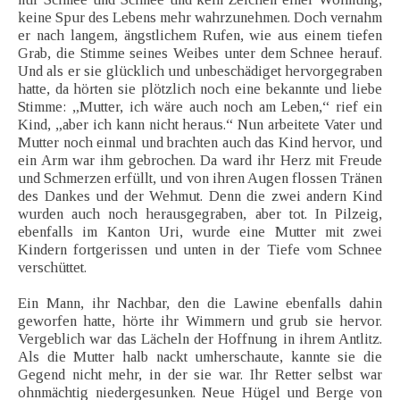
keine Spur des Lebens mehr wahrzunehmen. Doch vernahm
er nach langem, ängstlichem Rufen, wie aus einem tiefen
Grab, die Stimme seines Weibes unter dem Schnee herauf.
Und als er sie glücklich und unbeschädiget hervorgegraben
hatte, da hörten sie plötzlich noch eine bekannte und liebe
Stimme: „Mutter, ich wäre auch noch am Leben,“ rief ein
Kind, „aber ich kann nicht heraus.“ Nun arbeitete Vater und
Mutter noch einmal und brachten auch das Kind hervor, und
ein Arm war ihm gebrochen. Da ward ihr Herz mit Freude
und Schmerzen erfüllt, und von ihren Augen flossen Tränen
des Dankes und der Wehmut. Denn die zwei andern Kind
wurden auch noch herausgegraben, aber tot. In Pilzeig,
ebenfalls im Kanton Uri, wurde eine Mutter mit zwei
Kindern fortgerissen und unten in der Tiefe vom Schnee
verschüttet.
Ein Mann, ihr Nachbar, den die Lawine ebenfalls dahin
geworfen hatte, hörte ihr Wimmern und grub sie hervor.
Vergeblich war das Lächeln der Hoffnung in ihrem Antlitz.
Als die Mutter halb nackt umherschaute, kannte sie die
Gegend nicht mehr, in der sie war. Ihr Retter selbst war
ohnmächtig niedergesunken. Neue Hügel und Berge von