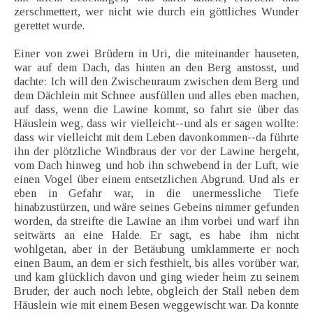
zerschmettert, wer nicht wie durch ein göttliches Wunder
gerettet wurde.
Einer von zwei Brüdern in Uri, die miteinander hauseten,
war auf dem Dach, das hinten an den Berg anstosst, und
dachte: Ich will den Zwischenraum zwischen dem Berg und
dem Dächlein mit Schnee ausfüllen und alles eben machen,
auf dass, wenn die Lawine kommt, so fahrt sie über das
Häuslein weg, dass wir vielleicht--und als er sagen wollte:
dass wir vielleicht mit dem Leben davonkommen--da führte
ihn der plötzliche Windbraus der vor der Lawine hergeht,
vom Dach hinweg und hob ihn schwebend in der Luft, wie
einen Vogel über einem entsetzlichen Abgrund. Und als er
eben in Gefahr war, in die unermessliche Tiefe
hinabzustürzen, und wäre seines Gebeins nimmer gefunden
worden, da streifte die Lawine an ihm vorbei und warf ihn
seitwärts an eine Halde. Er sagt, es habe ihm nicht
wohlgetan, aber in der Betäubung umklammerte er noch
einen Baum, an dem er sich festhielt, bis alles vorüber war,
und kam glücklich davon und ging wieder heim zu seinem
Bruder, der auch noch lebte, obgleich der Stall neben dem
Häuslein wie mit einem Besen weggewischt war. Da konnte