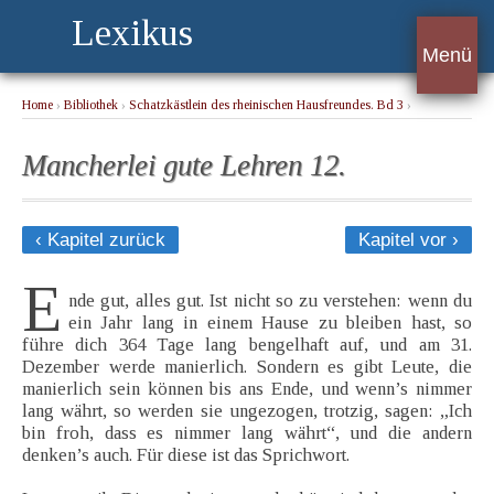
Lexikus
Menü
Home
›
Bibliothek
›
Schatzkästlein des rheinischen Hausfreundes. Bd 3
›
Mancherlei gute Lehren 12.
Mancherlei gute Lehren 12.
‹ Kapitel zurück
Kapitel vor ›
E
nde gut, alles gut. Ist nicht so zu verstehen: wenn du
ein Jahr lang in einem Hause zu bleiben hast, so
führe dich 364 Tage lang bengelhaft auf, und am 31.
Dezember werde manierlich. Sondern es gibt Leute, die
manierlich sein können bis ans Ende, und wenn’s nimmer
lang währt, so werden sie ungezogen, trotzig, sagen: „Ich
bin froh, dass es nimmer lang währt“, und die andern
denken’s auch. Für diese ist das Sprichwort.