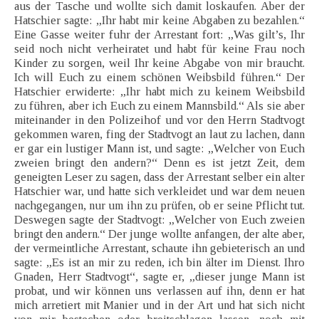
aus der Tasche und wollte sich damit loskaufen. Aber der
Hatschier sagte: „Ihr habt mir keine Abgaben zu bezahlen.“
Eine Gasse weiter fuhr der Arrestant fort: „Was gilt’s, Ihr
seid noch nicht verheiratet und habt für keine Frau noch
Kinder zu sorgen, weil Ihr keine Abgabe von mir braucht.
Ich will Euch zu einem schönen Weibsbild führen.“ Der
Hatschier erwiderte: „Ihr habt mich zu keinem Weibsbild
zu führen, aber ich Euch zu einem Mannsbild.“ Als sie aber
miteinander in den Polizeihof und vor den Herrn Stadtvogt
gekommen waren, fing der Stadtvogt an laut zu lachen, dann
er gar ein lustiger Mann ist, und sagte: „Welcher von Euch
zweien bringt den andern?“ Denn es ist jetzt Zeit, dem
geneigten Leser zu sagen, dass der Arrestant selber ein alter
Hatschier war, und hatte sich verkleidet und war dem neuen
nachgegangen, nur um ihn zu prüfen, ob er seine Pflicht tut.
Deswegen sagte der Stadtvogt: „Welcher von Euch zweien
bringt den andern.“ Der junge wollte anfangen, der alte aber,
der vermeintliche Arrestant, schaute ihn gebieterisch an und
sagte: „Es ist an mir zu reden, ich bin älter im Dienst. Ihro
Gnaden, Herr Stadtvogt“, sagte er, „dieser junge Mann ist
probat, und wir können uns verlassen auf ihn, denn er hat
mich arretiert mit Manier und in der Art und hat sich nicht