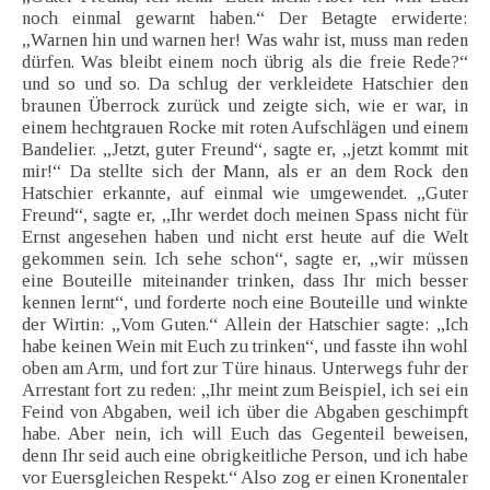
noch einmal gewarnt haben.“ Der Betagte erwiderte:
„Warnen hin und warnen her! Was wahr ist, muss man reden
dürfen. Was bleibt einem noch übrig als die freie Rede?“
und so und so. Da schlug der verkleidete Hatschier den
braunen Überrock zurück und zeigte sich, wie er war, in
einem hechtgrauen Rocke mit roten Aufschlägen und einem
Bandelier. „Jetzt, guter Freund“, sagte er, „jetzt kommt mit
mir!“ Da stellte sich der Mann, als er an dem Rock den
Hatschier erkannte, auf einmal wie umgewendet. „Guter
Freund“, sagte er, „Ihr werdet doch meinen Spass nicht für
Ernst angesehen haben und nicht erst heute auf die Welt
gekommen sein. Ich sehe schon“, sagte er, „wir müssen
eine Bouteille miteinander trinken, dass Ihr mich besser
kennen lernt“, und forderte noch eine Bouteille und winkte
der Wirtin: „Vom Guten.“ Allein der Hatschier sagte: „Ich
habe keinen Wein mit Euch zu trinken“, und fasste ihn wohl
oben am Arm, und fort zur Türe hinaus. Unterwegs fuhr der
Arrestant fort zu reden: „Ihr meint zum Beispiel, ich sei ein
Feind von Abgaben, weil ich über die Abgaben geschimpft
habe. Aber nein, ich will Euch das Gegenteil beweisen,
denn Ihr seid auch eine obrigkeitliche Person, und ich habe
vor Euersgleichen Respekt.“ Also zog er einen Kronentaler