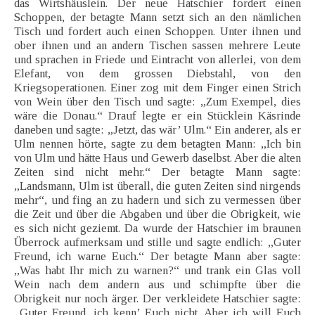
das Wirtshäuslein. Der neue Hatschier fordert einen
Schoppen, der betagte Mann setzt sich an den nämlichen
Tisch und fordert auch einen Schoppen. Unter ihnen und
ober ihnen und an andern Tischen sassen mehrere Leute
und sprachen in Friede und Eintracht von allerlei, von dem
Elefant, von dem grossen Diebstahl, von den
Kriegsoperationen. Einer zog mit dem Finger einen Strich
von Wein über den Tisch und sagte: „Zum Exempel, dies
wäre die Donau.“ Drauf legte er ein Stücklein Käsrinde
daneben und sagte: „Jetzt, das wär’ Ulm.“ Ein anderer, als er
Ulm nennen hörte, sagte zu dem betagten Mann: „Ich bin
von Ulm und hätte Haus und Gewerb daselbst. Aber die alten
Zeiten sind nicht mehr.“ Der betagte Mann sagte:
„Landsmann, Ulm ist überall, die guten Zeiten sind nirgends
mehr“, und fing an zu hadern und sich zu vermessen über
die Zeit und über die Abgaben und über die Obrigkeit, wie
es sich nicht geziemt. Da wurde der Hatschier im braunen
Überrock aufmerksam und stille und sagte endlich: „Guter
Freund, ich warne Euch.“ Der betagte Mann aber sagte:
„Was habt Ihr mich zu warnen?“ und trank ein Glas voll
Wein nach dem andern aus und schimpfte über die
Obrigkeit nur noch ärger. Der verkleidete Hatschier sagte:
„Guter Freund, ich kenn’ Euch nicht. Aber ich will Euch