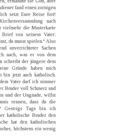
, ermahnte sie Gott, aber
ndiener fand einen zornigen
ich setzt Eure Reise fort!
Kirchenversammlung nach
t vielmehr die Musterkarte
 Brief von seinem Vater:
st, du musst spielen.“ Also
nd unverrichteter Sachen
sich nach, was er von dem
n schreibt der jüngere dem
deine Gründe haben mich
bin jetzt auch katholisch.
 dem Vater darf ich nimmer
er Bruder voll Schmerz und
ns und der Ungnade, willst
nis rennen, dass du die
t? Gestrigs Tags bin ich
der katholische Bruder den
ische hat den katholischen
orher, höchstens ein wenig