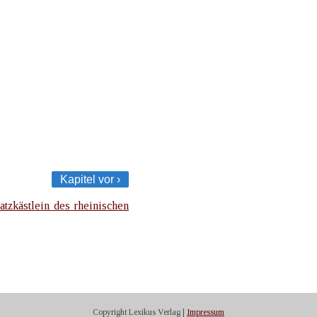
Kapitel vor ›
atzkästlein des rheinischen
Copyright Lexikus Verlag |
Impressum