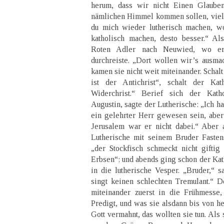
herum, dass wir nicht Einen Glauben
nämlichen Himmel kommen sollen, vielle
du mich wieder lutherisch machen, wo
katholisch machen, desto besser.“ Al
Roten Adler nach Neuwied, wo e
durchreiste. „Dort wollen wir’s ausma
kamen sie nicht weit miteinander. Schalt
ist der Antichrist“, schalt der Kat
Widerchrist.“ Berief sich der Kath
Augustin, sagte der Lutherische: „Ich h
ein gelehrter Herr gewesen sein, aber 
Jerusalem war er nicht dabei.“ Aber
Lutherische mit seinem Bruder Fastens
„der Stockfisch schmeckt nicht gifti
Erbsen“; und abends ging schon der Kat
in die lutherische Vesper. „Bruder,“ s
singt keinen schlechten Tremulant.“ 
miteinander zuerst in die Frühmesse,
Predigt, und was sie alsdann bis von he
Gott vermahnt, das wollten sie tun. Als