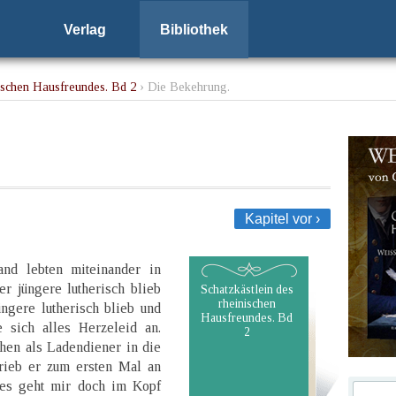
Verlag
Bibliothek
nischen Hausfreundes. Bd 2
› Die Bekehrung.
Kapitel vor ›
nd lebten miteinander in
r jüngere lutherisch blieb
Schatzkästlein des
rheinischen
üngere lutherisch blieb und
Hausfreundes. Bd
e sich alles Herzeleid an.
2
chen als Ladendiener in die
rieb er zum ersten Mal an
 „es geht mir doch im Kopf