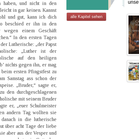
unse
 haben, und nicht in den
icht in gar keinen. Kannst
hl und gut, kann ich dich
alle Kapitel sehen
so beschied er ihn in den
r wegen einem Geschäft
chen.“ In den ersten Tagen
 der Lutherische: „der Papst
holische: „Luther ist der
olische auf den heiligen
ab’ nichts gegen ihn, er mag
beim ersten Pfingstfest zu
 am Samstag ass schon der
peise. „Bruder,“ sagte er,
g zu den durchgeschlagenen
holische mit seinem Bruder
agte er, „euer Schulmeister
Den andern Tag wollten sie
 danach in die lutherische
ut über acht Tage der liebe
 sie aber aus der Vesper und