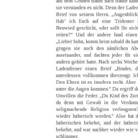
aus dem Grünen Baum nach Hause kamen
sie verstanden es nicht. Denn der Lade
Brief von seinem Herrn. „Augenblickl
Hab’ ich Euch auf eine Tridenter 
Neuwied geschickt, oder sollt Ihr nich
reiten?“ Und der andere fand einen
„Lieber Sohn, komm heim sobald du kann
gingen sie noch den nämlichen Abe
auseinander, und dachten jeder für 
andern gehört hatte. Nach sechs Woche
Ladendiener einen Brief „Bruder, 
unterdessen vollkommen überzeugt. Ich 
Den Eltern ist es insofern recht. Aber
unter die Augen kommen.“ Da ergriff d
Unwillen die Feder. „Du Kind des Zor
du denn mit Gewalt in die Verdamm
seligmachende Religion verleugnes
wieder lutherisch worden.“ Also hat 
lutherischen bekehrt, und der luther
bekehrt, und war nachher wieder wie v
schlimmer.