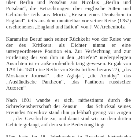
über Berlin und Potsdam aus Nicolais „Berlin und
Potsdam“, die Betrachtungen über englische Sitten und
Gebräuche teils aus Moriz' „Reisen eines Deutschen in
England“, teils aus dem unmittelbar vor seiner Reise (1787)
erschienenen „England und Italien“ von J. W. Archenholz.
Karamsins Beruf nach seiner Rückkehr von der Reise war
der des Kritikers; als Dichter nimmt er eine
untergeordnetere Position ein. Zur Verfechtung und zur
Förderung der von ihm in den „Briefen“ niedergelegten
Ansichten ist er außerordentlich tätig gewesen. Er gab von
1791 bis 1801 eine Reihe von Zeitschriften heraus 27), „das
Moskauer Journal“, „die Aglaja“, „die Aonidyj“, das
„Ausländische Pantheon“, „das Pantheon russischer
Autoren“.
Nach 1801 wandte er sich, mitbestimmt durch die
Schreckensherrschaft der Zensur — das Schicksal seines
Freundes Nowikov stand ihm ja lebhaft genug vor Augen
— , der Geschichte zu, und damit sind wir zu dem dritten
Gebiete gelangt, auf dem seine Bedeutung liegt.
Man hatte im 18. Jahrhundert in Russland historische