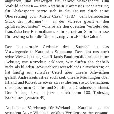
angriffen, und weswegen sie gerade Shakespeare zum
Vorbild nahmen — wie Karamsin. Karamsins Begeisterung
für Shakespeare setzte sich in die Tat um durch seine
Übersetzung von „Julius Cäsar" (1787), dem beliebtesten
Stück der „Stürmer" — in der Vorrede greift er den
„großen Sophisten" Voltaire als den obersten Vertreter des
französischen Rationalismus sehr scharf an. Sein Interesse
für Lessing schuf die Übersetzung von „Emilia Galotti".
Der sentimentale Gedanke des „Sturms“ ist das
Vorwiegende in Karamsins Stimmung. Der lässt uns auch
seine Wertschätzung von Ifflands Familienbildern und seine
Achtung vor Kotzebue erklären. Wir dürfen ihn deshalb
nicht als blinden Bewunderer Deutschlands einschätzen; er
hat häufig ein scharfes Urteil über unsere Schwächen
gefällt. Andrerseits ist es auch Zeit, unsere Meinungen über
Iffland und Kotzebue etwas zu revidieren, sie zu betrachten,
ohne dass man Goethe und Schiller als Gradmesser nimmt.
Der Anfang dazu ist jetzt endlich beim 100. Todestag
Kotzebues gemacht 49).
Auch seine Verehrung für Wieland — Karamsin hat mit
scharfem Auge Wielands größtes Verdienst sofort erkannt,