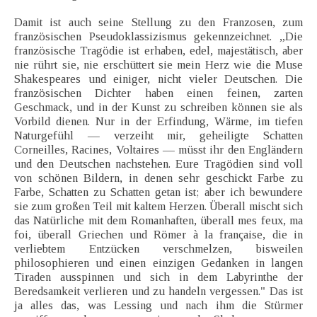
Damit ist auch seine Stellung zu den Franzosen, zum
französischen Pseudoklassizismus gekennzeichnet. „Die
französische Tragödie ist erhaben, edel, majestätisch, aber
nie rührt sie, nie erschüttert sie mein Herz wie die Muse
Shakespeares und einiger, nicht vieler Deutschen. Die
französischen Dichter haben einen feinen, zarten
Geschmack, und in der Kunst zu schreiben können sie als
Vorbild dienen. Nur in der Erfindung, Wärme, im tiefen
Naturgefühl — verzeiht mir, geheiligte Schatten
Corneilles, Racines, Voltaires — müsst ihr den Engländern
und den Deutschen nachstehen. Eure Tragödien sind voll
von schönen Bildern, in denen sehr geschickt Farbe zu
Farbe, Schatten zu Schatten getan ist; aber ich bewundere
sie zum großen Teil mit kaltem Herzen. Überall mischt sich
das Natürliche mit dem Romanhaften, überall mes feux, ma
foi, überall Griechen und Römer à la française, die in
verliebtem Entzücken verschmelzen, bisweilen
philosophieren und einen einzigen Gedanken in langen
Tiraden ausspinnen und sich in dem Labyrinthe der
Beredsamkeit verlieren und zu handeln vergessen." Das ist
ja alles das, was Lessing und nach ihm die Stürmer