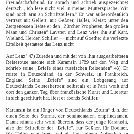
Freundschaftsbund. Er sprach und schrieb ausgezeichnet
deutsch. ,,Ich lese nicht viel in meiner Muttersprache. Wir
sind noch arm an Schriftstellern." Er war außerordentlich
vertraut mit Gellert, mit Geßner, Haller, Kleist; unter den
Zeitgenossen liebte er den „Zürcher Propheten, den großen
Mann und Christen" Lavater, und Lenz wies ihn auf Kant,
Wieland, Herder, Schiller — nicht auf Goethe; die verletzte
Eitelkeit gestattete das Lenz nicht.
Auf Lenz’ 47) Zureden und mit der von ihm ausgearbeiteten
Reiseroute machte sich Karamsin 1789 auf den Weg und
schrieb seine „Briefe eines russischen Reisenden" 48). Er
reiste in Deutschland, in der Schweiz, in Frankreich,
England. Seine „Briefe" sind ein Lobgesang auf
Deutschlands Geistesheroen; selbst als er in Paris weilt und
dort den ganzen Tag über französische Kunst und Literatur
in sich geschlürft hat, liest er abends Schiller.
Karamsin ist ein Jünger von Deutschlands „Sturm“ d. h. der
einen Seite des Sturms, der sentimentalen, empfindsamen.
Damit stimmt sehr wohl überein, dass der junge Karamsin,
also der Schreiber der „Briefe", für Geßner, für Bodmer,
für Haller schwärmt, und als bei seinem Aufenthalt in