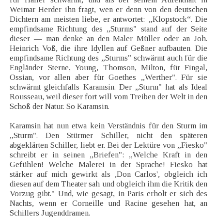
Weimar Herder ihn fragt, wen er denn von den deutschen
Dichtern am meisten liebe, er antwortet: „Klopstock“. Die
empfindsame Richtung des „Sturms" stand auf der Seite
dieser — man denke an den Maler Müller oder an Joh.
Heinrich Voß, die ihre Idyllen auf Geßner aufbauten. Die
empfindsame Richtung des „Sturms" schwärmt auch für die
Engländer Sterne, Young, Thomson, Milton, für Fingal,
Ossian, vor allen aber für Goethes „Werther". Für sie
schwärmt gleichfalls Karamsin. Der „Sturm" hat als Ideal
Rousseau, weil dieser fort will vom Treiben der Welt in den
Schoß der Natur. So Karamsin.
Karamsin hat nun etwa kein Verständnis für den Sturm im
„Sturm". Den Stürmer Schiller, nicht den späteren
abgeklärten Schiller, liebt er. Bei der Lektüre von „Fiesko"
schreibt er in seinen „Briefen": „Welche Kraft in den
Gefühlen! Welche Malerei in der Sprache! Fiesko hat
stärker auf mich gewirkt als ,Don Carlos', obgleich ich
diesen auf dem Theater sah und obgleich ihm die Kritik den
Vorzug gibt." Und, wie gesagt, in Paris erholt er sich des
Nachts, wenn er Corneille und Racine gesehen hat, an
Schillers Jugenddramen.