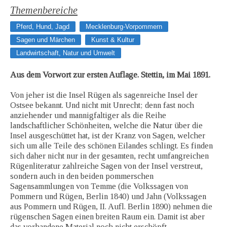
Themenbereiche
Pferd, Hund, Jagd
Mecklenburg-Vorpommern
Sagen und Märchen
Kunst & Kultur
Landwirtschaft, Natur und Umwelt
Aus dem Vorwort zur ersten Auflage. Stettin, im Mai 1891.
Von jeher ist die Insel Rügen als sagenreiche Insel der
Ostsee bekannt. Und nicht mit Unrecht; denn fast noch
anziehender und mannigfaltiger als die Reihe
landschaftlicher Schönheiten, welche die Natur über die
Insel ausgeschüttet hat, ist der Kranz von Sagen, welcher
sich um alle Teile des schönen Eilandes schlingt. Es finden
sich daher nicht nur in der gesamten, recht umfangreichen
Rügenliteratur zahlreiche Sagen von der Insel verstreut,
sondern auch in den beiden pommerschen
Sagensammlungen von Temme (die Volkssagen von
Pommern und Rügen, Berlin 1840) und Jahn (Volkssagen
aus Pommern und Rügen, II. Aufl. Berlin 1890) nehmen die
rügenschen Sagen einen breiten Raum ein. Damit ist aber
das vorhandene Material noch nicht erschöpft.