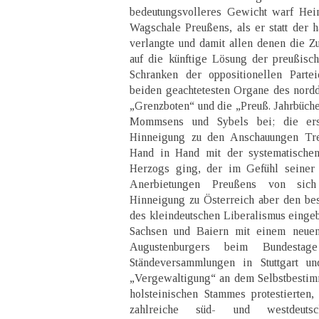
bedeutungsvolleres Gewicht warf Hein
Wagschale Preußens, als er statt der 
verlangte und damit allen denen die Zu
auf die künftige Lösung der preußisc
Schranken der oppositionellen Parte
beiden geachtetesten Organe des nordd
„Grenzboten“ und die „Preuß. Jahrbüche
Mommsens und Sybels bei; die ers
Hinneigung zu den Anschauungen Trei
Hand in Hand mit der systematische
Herzogs ging, der im Gefühl seiner k
Anerbietungen Preußens von sich
Hinneigung zu Österreich aber den bes
des kleindeutschen Liberalismus eingebü
Sachsen und Baiern mit einem neue
Augustenburgers beim Bundestag
Ständeversammlungen in Stuttgart 
„Vergewaltigung“ an dem Selbstbestim
holsteinischen Stammes protestierten,
zahlreiche süd- und westdeutsc