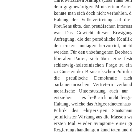
Carlowitzschen Antrags („das Haus befi
dem gegenwärtigen Ministerium Anleih
konnte man sich doch nicht verhehlen, d
Haltung der Volksvertretung auf die
Preußens übte, den preußischen Interes
war. Das Gewicht dieser Erwägung
Aufregung, die der persönliche Konflik
den ersten Junitagen hervorrief, nic
werden. Für den unbefangenen Beobacht
liberalen Partei, sich über eine fes
schleswig-holsteinischen Frage zu ei
zu Gunsten der Bismarckschen Politik
die preußische Demokratie a
parlamentarischen Vertretern verbu
moralische Unterstützung auch nur
entziehen — es ließ sich nicht leugn
Haltung, welche das Abgeordnetenhaus d
Politik des ehrgeizigen Staatsman
peinlichster Wirkung aus die Massen war
ersten Mal wieder Symptome einer gü
Regierungshandlungen kund taten und d