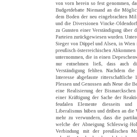
von vorn herein so fest genommen, d
Budgetdebatte Niemand an die Möglich
dem Boden der neu eingebrachten Mili
und die Diversionen Vincke-Oldendorff
zu Gunsten einer Verständigung über 
Parteien zurückgewiesen wurden. Unterd
Sieger von Düppel und Alsen, in Wien 
preußisch-österreichischen Abkommen 
unternommen, die in einen Depeschenw
nur entnehmen ließ, dass auch di
Verständigung fehlten. Nachdem die 
Interesse abgefasste ritterschaftliche
Plessen und Genossen aufs Neue die Bef
eine Realisierung der Bismarckschen
einer Kräftigung der Sache der Reakti
feudalen Elemente diesseits und
Liberalismus hüben und drüben an die 
mehr zu verwundern, dass die partiku
welche der Abneigung Schleswig-Hol
Verbindung mit der preußischen Mo