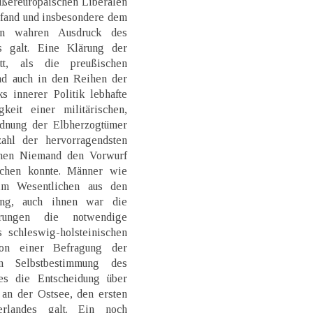
ußereuropäischen Liberalen
 fand und insbesondere dem
den wahren Ausdruck des
ns galt. Eine Klärung der
tt, als die preußischen
nd auch in den Reihen der
 innerer Politik lebhafte
keit einer militärischen,
rdnung der Elbherzogtümer
ahl der hervorragendsten
denen Niemand den Vorwurf
chen konnte. Männer wie
im Wesentlichen aus den
ung, auch ihnen war die
erungen die notwendige
s schleswig-holsteinischen
von einer Befragung der
en Selbstbestimmung des
s die Entscheidung über
 an der Ostsee, den ersten
erlandes galt. Ein noch