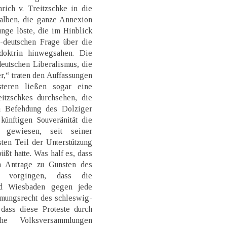
rich v. Treitzschke in die
halben, die ganze Annexion
nge löste, die im Hinblick
h-deutschen Frage über die
idoktrin hinwegsahen. Die
eutschen Liberalismus, die
r,“ traten den Auffassungen
teren ließen sogar eine
tzschkes durchsehen, die
n Befehdung des Dolziger
ünftigen Souveränität die
 gewiesen, seit seiner
ten Teil der Unterstützung
ßt hatte. Was half es, dass
n Antrage zu Gunsten des
e vorgingen, dass die
und Wiesbaden gegen jede
mungsrecht des schleswig-
 dass diese Proteste durch
he Volksversammlungen