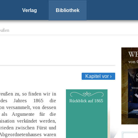
Verlag
Bibliothek
eußen
Kapitel vor ›
eußen zu, so finden wir in
 des Jahres 1865 die
Rückblick auf 1865
on versammelt, von dessen
 als Argumente für die
nisation verkündet werden,
Frieden zwischen Fürst und
s Abgeordnetenhauses waren