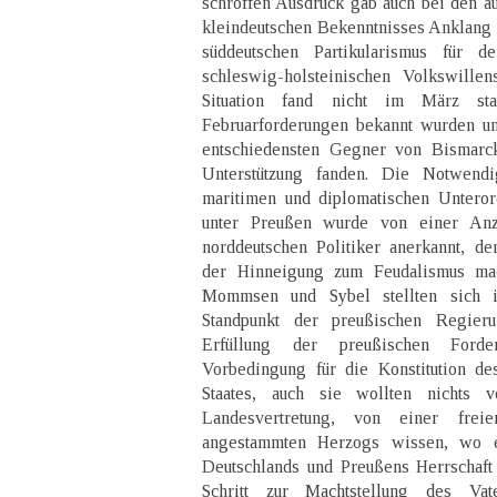
schroffen Ausdruck gab auch bei den a
kleindeutschen Bekenntnisses Anklang
süddeutschen Partikularismus für 
schleswig-holsteinischen Volkswille
Situation fand nicht im März sta
Februarforderungen bekannt wurden u
entschiedensten Gegner von Bismarcks
Unterstützung fanden. Die Notwendig
maritimen und diplomatischen Untero
unter Preußen wurde von einer Anz
norddeutschen Politiker anerkannt, 
der Hinneigung zum Feudalismus ma
Mommsen und Sybel stellten sich 
Standpunkt der preußischen Regier
Erfüllung der preußischen Ford
Vorbedingung für die Konstitution de
Staates, auch sie wollten nichts 
Landesvertretung, von einer frei
angestammten Herzogs wissen, wo e
Deutschlands und Preußens Herrschaft
Schritt zur Machtstellung des Vat