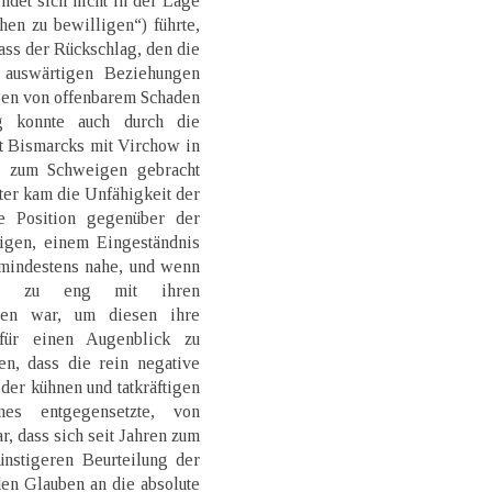
ndet sich nicht in der Lage
en zu bewilligen“) führte,
ass der Rückschlag, den die
 auswärtigen Beziehungen
sen von offenbarem Schaden
 konnte auch durch die
t Bismarcks mit Virchow in
ht zum Schweigen gebracht
er kam die Unfähigkeit der
te Position gegenüber der
nigen, einem Eingeständnis
 mindestens nahe, und wenn
uch zu eng mit ihren
nden war, um diesen ihre
 für einen Augenblick zu
en, dass die rein negative
er kühnen und tatkräftigen
nes entgegensetzte, von
, dass sich seit Jahren zum
nstigeren Beurteilung der
en Glauben an die absolute