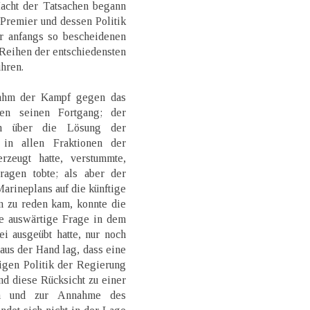
Macht der Tatsachen begann
Premier und dessen Politik
r anfangs so bescheidenen
Reihen der entschiedensten
hren.
nahm der Kampf gegen das
hen seinen Fortgang; der
en über die Lösung der
 in allen Fraktionen der
rzeugt hatte, verstummte,
ragen tobte; als aber der
arineplans auf die künftige
n zu reden kam, konnte die
e auswärtige Frage in dem
ei ausgeübt hatte, nur noch
aus der Hand lag, dass eine
igen Politik der Regierung
und diese Rücksicht zu einer
en und zur Annahme des