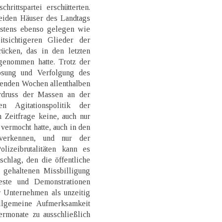
hrittspartei erschütterten.
beiden Häuser des Landtags
stens ebenso gelegen wie
tsichtigeren Glieder der
ücken, das in den letzten
genommen hatte. Trotz der
ösung und Verfolgung des
genden Wochen allenthalben
rdruss der Massen an der
en Agitationspolitik der
n Zeitfrage keine, auch nur
vermocht hatte, auch in den
verkennen, und nur der
izeibrutalitäten kann es
chlag, den die öffentliche
n gehaltenen Missbilligung
este und Demonstrationen
r Unternehmen als unzeitig
allgemeine Aufmerksamkeit
rmonate zu ausschließlich