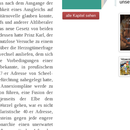
unse
ass nach dem Ausgange der
keit eines Ausgleichs auf
tärnovelle glauben konnte,
alle Kapitel sehen
s und anderer Altliberaler
das neue Gesetz von beiden
essen hatte Prinz Karl, der
nutzlose Versuche zu einem
über die Herzogtümerfrage
echsel ausliefen, dem sich
e Vorbedingungen einer
bekannte, in preußischem
 17-er Adresse von Scheel-
ürchtung nahegelegt hatte,
 Annexionspläne werde zu
on führen, eine Fusion der
 jenseits der Elbe dem
Wurzel gehen, war es nicht
laristische 40-er Adresse,
steins gegen jede engere
narchie einen unerwartet