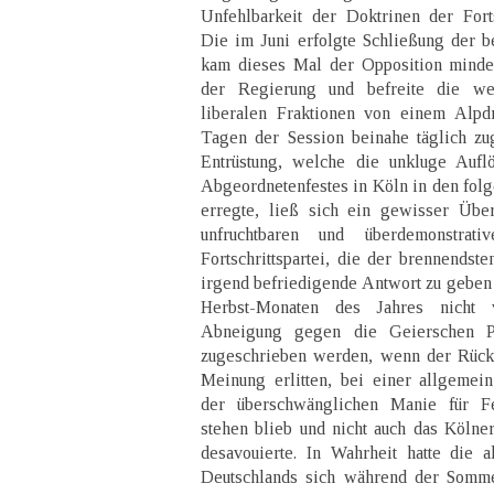
Unfehlbarkeit der Doktrinen der Fortsc
Die im Juni erfolgte Schließung der 
kam dieses Mal der Opposition minde
der Regierung und befreite die wei
liberalen Fraktionen von einem Alpdr
Tagen der Session beinahe täglich zu
Entrüstung, welche die unkluge Aufl
Abgeordnetenfestes in Köln in den fol
erregte, ließ sich ein gewisser Übe
unfruchtbaren und überdemonstrativ
Fortschrittspartei, die der brennendste
irgend befriedigende Antwort zu geben 
Herbst-Monaten des Jahres nicht 
Abneigung gegen die Geierschen Pol
zugeschrieben werden, wenn der Rücks
Meinung erlitten, bei einer allgemei
der überschwänglichen Manie für F
stehen blieb und nicht auch das Kölne
desavouierte. In Wahrheit hatte die 
Deutschlands sich während der Somme