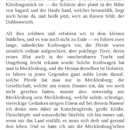
Kleidungsstück ist — die Schürze aber platzt in der Nähe
von Sagard, und der Haufe Sand, welcher herausfällt, liegt
noch heute da, und heißt jetzt, wo's an Riesen fehlt, der
Dubbenworth.
All dies erlebten und erfuhren wir in dem kleinen
Städtchen, und es war noch nicht zu Ende — es fuhren zwei
lange, unbedeckte Korbwagen vor, die Pferde waren
ziemlich ordinär aufgeschirrt, aber prächtige Tiere, deren
reines Blut auch in der unscheinbaren Tracht und
Umgebung leicht erkannt wurde. Solche Korbwagen hat
man in Mecklenburg, und die Heimat derselben ist Holstein;
es fahren in jenen Gegenden ganz noble Leute darauf;
solche Pferde hat man nur in Mecklenburg; die
Gesellschaft, welche aus einem Zimmer trat, das wir noch
nicht gesehen hatten, musste also notwendig aus
Mecklenburg sein. Mecklenburg, welche solide, schrotige,
viereckige Gedanken steigen Einem auf bei diesem Namen!
ich denke stets dabei an Kutschenpferde, große Klöße,
Fleischtöpfe und wasserdichte Stiefeln; ich bin immer satt,
wenn mir das Land einfällt, es muss sich derb und gesund
dort leben. Und so hatte ich mir die Mecklenburg'schen