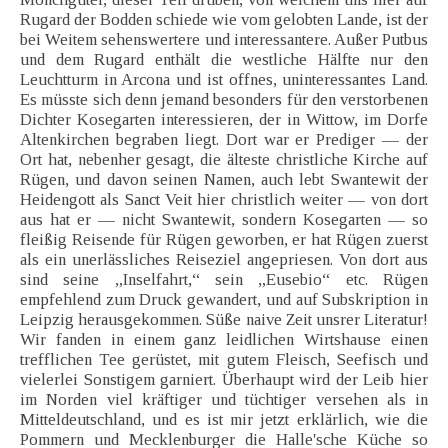
Rugard der Bodden schiede wie vom gelobten Lande, ist der
bei Weitem sehenswertere und interessantere. Außer Putbus
und dem Rugard enthält die westliche Hälfte nur den
Leuchtturm in Arcona und ist offnes, uninteressantes Land.
Es müsste sich denn jemand besonders für den verstorbenen
Dichter Kosegarten interessieren, der in Wittow, im Dorfe
Altenkirchen begraben liegt. Dort war er Prediger — der
Ort hat, nebenher gesagt, die älteste christliche Kirche auf
Rügen, und davon seinen Namen, auch lebt Swantewit der
Heidengott als Sanct Veit hier christlich weiter — von dort
aus hat er — nicht Swantewit, sondern Kosegarten — so
fleißig Reisende für Rügen geworben, er hat Rügen zuerst
als ein unerlässliches Reiseziel angepriesen. Von dort aus
sind seine „Inselfahrt,“ sein „Eusebio“ etc. Rügen
empfehlend zum Druck gewandert, und auf Subskription in
Leipzig herausgekommen. Süße naive Zeit unsrer Literatur!
Wir fanden in einem ganz leidlichen Wirtshause einen
trefflichen Tee gerüstet, mit gutem Fleisch, Seefisch und
vielerlei Sonstigem garniert. Überhaupt wird der Leib hier
im Norden viel kräftiger und tüchtiger versehen als in
Mitteldeutschland, und es ist mir jetzt erklärlich, wie die
Pommern und Mecklenburger die Halle'sche Küche so