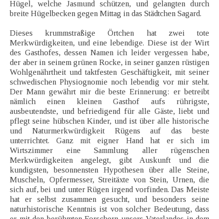
Hügel, welche Jasmund schützen, und gelangten durch
breite Hügelbecken gegen Mittag in das Städtchen Sagard.
Dieses krummstraßige Örtchen hat zwei tote
Merkwürdigkeiten, und eine lebendige. Diese ist der Wirt
des Gasthofes, dessen Namen ich leider vergessen habe,
der aber in seinem grünen Rocke, in seiner ganzen rüstigen
Wohlgenährtheit und taktfesten Geschäftigkeit, mit seiner
schwedischen Physiognomie noch lebendig vor mir steht.
Der Mann gewährt mir die beste Erinnerung: er betreibt
nämlich einen kleinen Gasthof aufs rührigste,
ausbeutendste, und befriedigend für alle Gäste, liebt und
pflegt seine hübschen Kinder, und ist über alle historische
und Naturmerkwürdigkeit Rügens auf das beste
unterrichtet. Ganz mit eigner Hand hat er sich im
Wirtszimmer eine Sammlung aller rügenschen
Merkwürdigkeiten angelegt, gibt Auskunft und die
kundigsten, besonnensten Hypothesen über alle Steine,
Muscheln, Opfermesser, Streitäxte von Stein, Urnen, die
sich auf, bei und unter Rügen irgend vorfinden. Das Meiste
hat er selbst zusammen gesucht, und besonders seine
naturhistorische Kenntnis ist von solcher Bedeutung, dass
er mit den berühmten Forschern unsers Vaterlandes in dem