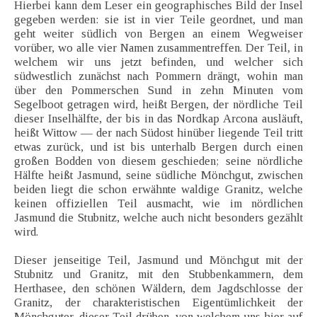
Hierbei kann dem Leser ein geographisches Bild der Insel
gegeben werden: sie ist in vier Teile geordnet, und man
geht weiter südlich von Bergen an einem Wegweiser
vorüber, wo alle vier Namen zusammentreffen. Der Teil, in
welchem wir uns jetzt befinden, und welcher sich
südwestlich zunächst nach Pommern drängt, wohin man
über den Pommerschen Sund in zehn Minuten vom
Segelboot getragen wird, heißt Bergen, der nördliche Teil
dieser Inselhälfte, der bis in das Nordkap Arcona ausläuft,
heißt Wittow — der nach Südost hinüber liegende Teil tritt
etwas zurück, und ist bis unterhalb Bergen durch einen
großen Bodden von diesem geschieden; seine nördliche
Hälfte heißt Jasmund, seine südliche Mönchgut, zwischen
beiden liegt die schon erwähnte waldige Granitz, welche
keinen offiziellen Teil ausmacht, wie im nördlichen
Jasmund die Stubnitz, welche auch nicht besonders gezählt
wird.
Dieser jenseitige Teil, Jasmund und Mönchgut mit der
Stubnitz und Granitz, mit den Stubbenkammern, dem
Herthasee, den schönen Wäldern, dem Jagdschlosse der
Granitz, der charakteristischen Eigentümlichkeit der
Mönchguter, dieser Teil drüben, von welchem uns hier auf