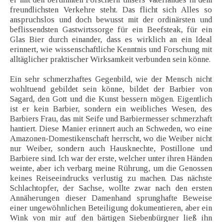
freundlichsten Verkehre steht. Das flicht sich Alles so
anspruchslos und doch bewusst mit der ordinärsten und
beflissendsten Gastwirtssorge für ein Beefsteak, für ein
Glas Bier durch einander, dass es wirklich an ein Ideal
erinnert, wie wissenschaftliche Kenntnis und Forschung mit
alltäglicher praktischer Wirksamkeit verbunden sein könne.
Ein sehr schmerzhaftes Gegenbild, wie der Mensch nicht
wohltuend gebildet sein könne, bildet der Barbier von
Sagard, den Gott und die Kunst bessern mögen. Eigentlich
ist er kein Barbier, sondern ein weibliches Wesen, des
Barbiers Frau, das mit Seife und Barbiermesser schmerzhaft
hantiert. Diese Manier erinnert auch an Schweden, wo eine
Amazonen-Domestikenschaft herrscht, wo die Weiber nicht
nur Weiber, sondern auch Hausknechte, Postillone und
Barbiere sind. Ich war der erste, welcher unter ihren Händen
weinte, aber ich verbarg meine Rührung, um die Genossen
keines Reiseeindrucks verlustig zu machen. Das nächste
Schlachtopfer, der Sachse, wollte zwar nach den ersten
Annäherungen dieser Damenhand sprunghafte Beweise
einer ungewöhnlichen Beteiligung dokumentieren, aber ein
Wink von mir auf den bärtigen Siebenbürgner ließ ihn