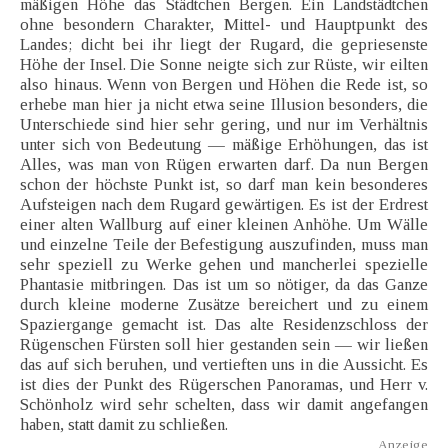
mäßigen Höhe das Städtchen Bergen. Ein Landstädtchen
ohne besondern Charakter, Mittel- und Hauptpunkt des
Landes; dicht bei ihr liegt der Rugard, die gepriesenste
Höhe der Insel. Die Sonne neigte sich zur Rüste, wir eilten
also hinaus. Wenn von Bergen und Höhen die Rede ist, so
erhebe man hier ja nicht etwa seine Illusion besonders, die
Unterschiede sind hier sehr gering, und nur im Verhältnis
unter sich von Bedeutung — mäßige Erhöhungen, das ist
Alles, was man von Rügen erwarten darf. Da nun Bergen
schon der höchste Punkt ist, so darf man kein besonderes
Aufsteigen nach dem Rugard gewärtigen. Es ist der Erdrest
einer alten Wallburg auf einer kleinen Anhöhe. Um Wälle
und einzelne Teile der Befestigung auszufinden, muss man
sehr speziell zu Werke gehen und mancherlei spezielle
Phantasie mitbringen. Das ist um so nötiger, da das Ganze
durch kleine moderne Zusätze bereichert und zu einem
Spaziergange gemacht ist. Das alte Residenzschloss der
Rügenschen Fürsten soll hier gestanden sein — wir ließen
das auf sich beruhen, und vertieften uns in die Aussicht. Es
ist dies der Punkt des Rügerschen Panoramas, und Herr v.
Schönholz wird sehr schelten, dass wir damit angefangen
haben, statt damit zu schließen.