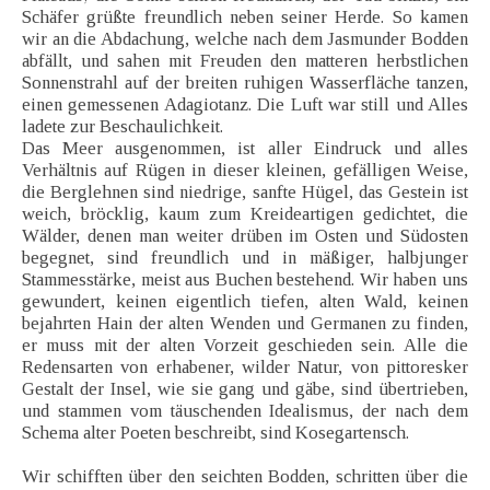
Schäfer grüßte freundlich neben seiner Herde. So kamen
wir an die Abdachung, welche nach dem Jasmunder Bodden
abfällt, und sahen mit Freuden den matteren herbstlichen
Sonnenstrahl auf der breiten ruhigen Wasserfläche tanzen,
einen gemessenen Adagiotanz. Die Luft war still und Alles
ladete zur Beschaulichkeit.
Das Meer ausgenommen, ist aller Eindruck und alles
Verhältnis auf Rügen in dieser kleinen, gefälligen Weise,
die Berglehnen sind niedrige, sanfte Hügel, das Gestein ist
weich, bröcklig, kaum zum Kreideartigen gedichtet, die
Wälder, denen man weiter drüben im Osten und Südosten
begegnet, sind freundlich und in mäßiger, halbjunger
Stammesstärke, meist aus Buchen bestehend. Wir haben uns
gewundert, keinen eigentlich tiefen, alten Wald, keinen
bejahrten Hain der alten Wenden und Germanen zu finden,
er muss mit der alten Vorzeit geschieden sein. Alle die
Redensarten von erhabener, wilder Natur, von pittoresker
Gestalt der Insel, wie sie gang und gäbe, sind übertrieben,
und stammen vom täuschenden Idealismus, der nach dem
Schema alter Poeten beschreibt, sind Kosegartensch.
Wir schifften über den seichten Bodden, schritten über die