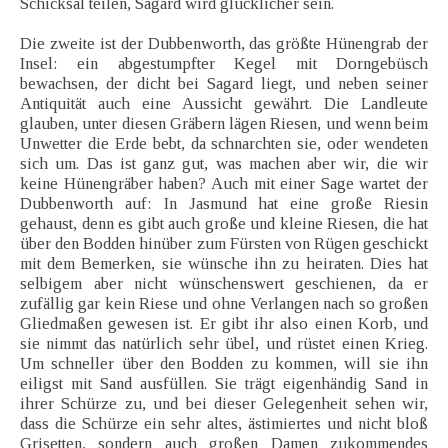
Schicksal teilen, Sagard wird glücklicher sein.
Die zweite ist der Dubbenworth, das größte Hünengrab der
Insel: ein abgestumpfter Kegel mit Dorngebüsch
bewachsen, der dicht bei Sagard liegt, und neben seiner
Antiquität auch eine Aussicht gewährt. Die Landleute
glauben, unter diesen Gräbern lägen Riesen, und wenn beim
Unwetter die Erde bebt, da schnarchten sie, oder wendeten
sich um. Das ist ganz gut, was machen aber wir, die wir
keine Hünengräber haben? Auch mit einer Sage wartet der
Dubbenworth auf: In Jasmund hat eine große Riesin
gehaust, denn es gibt auch große und kleine Riesen, die hat
über den Bodden hinüber zum Fürsten von Rügen geschickt
mit dem Bemerken, sie wünsche ihn zu heiraten. Dies hat
selbigem aber nicht wünschenswert geschienen, da er
zufällig gar kein Riese und ohne Verlangen nach so großen
Gliedmaßen gewesen ist. Er gibt ihr also einen Korb, und
sie nimmt das natürlich sehr übel, und rüstet einen Krieg.
Um schneller über den Bodden zu kommen, will sie ihn
eiligst mit Sand ausfüllen. Sie trägt eigenhändig Sand in
ihrer Schürze zu, und bei dieser Gelegenheit sehen wir,
dass die Schürze ein sehr altes, ästimiertes und nicht bloß
Grisetten, sondern auch großen Damen zukommendes