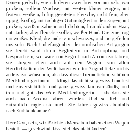
Damen gedacht, wie ich deren zwei hier vor mir sah: von
großem, vollem Wuchse, mit weiten blauen Augen, mit
festem, weißem, luftig geröteten Fleische, nicht fein, aber
üppig, kräftig, mit tüchtiger Gutmütigkeit in den Zügen, mit
großen, weißen Zähnen und dichtem, braunblondem Haar,
mit starker, aber fleischesvoller, weißer Hand. Die eine trug
ein weißes Kleid, die andre ein schwarzes, und sie gefielen
uns sehr. Nach Unbefangenheit der nordischen Art gingen
sie leicht samt ihren Begleitern in Anknüpfung und
Gespräch ein; wir waren im Begriff nach Arconn zu fahren,
sie stiegen eben auch auf den Wagen: von allen
Herrlichkeiten der Welt hatten wir im Augenblicke nichts
anders zu wünschen, als dass diese freundlichen, schönen
Mecklenburgerinnen — klingt das nicht so gewiss handfest
und zuversichtlich, und ganz gewiss kochverständig und
treu und gut, das Wort Mecklenburgerin — als dass sie
auch nach Arcona fahren würden. Und so lieb und
zutraulich fragten sie auch: Sie fahren gewiss ebenfalls
nach Stubbenkammer?
Herr Gott, nein, wir törichten Menschen haben einen Wagen
bestellt — geschwind, lässt sich das nicht ändern?