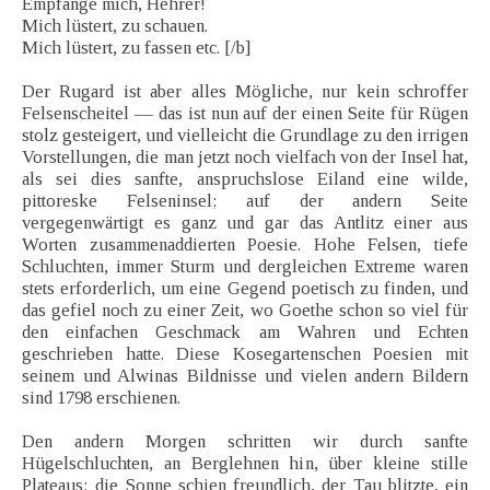
Empfange mich, Hehrer!
Mich lüstert, zu schauen.
Mich lüstert, zu fassen etc. [/b]
Der Rugard ist aber alles Mögliche, nur kein schroffer
Felsenscheitel — das ist nun auf der einen Seite für Rügen
stolz gesteigert, und vielleicht die Grundlage zu den irrigen
Vorstellungen, die man jetzt noch vielfach von der Insel hat,
als sei dies sanfte, anspruchslose Eiland eine wilde,
pittoreske Felseninsel; auf der andern Seite
vergegenwärtigt es ganz und gar das Antlitz einer aus
Worten zusammenaddierten Poesie. Hohe Felsen, tiefe
Schluchten, immer Sturm und dergleichen Extreme waren
stets erforderlich, um eine Gegend poetisch zu finden, und
das gefiel noch zu einer Zeit, wo Goethe schon so viel für
den einfachen Geschmack am Wahren und Echten
geschrieben hatte. Diese Kosegartenschen Poesien mit
seinem und Alwinas Bildnisse und vielen andern Bildern
sind 1798 erschienen.
Den andern Morgen schritten wir durch sanfte
Hügelschluchten, an Berglehnen hin, über kleine stille
Plateaus; die Sonne schien freundlich, der Tau blitzte, ein