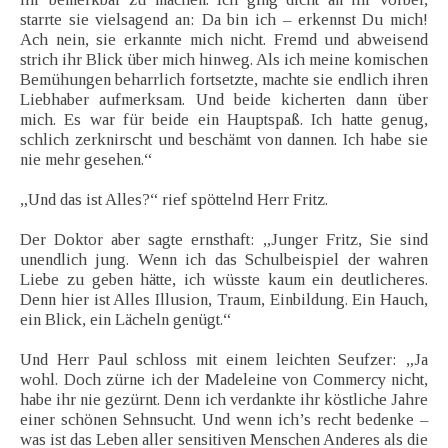
starrte sie vielsagend an: Da bin ich – erkennst Du mich!
Ach nein, sie erkannte mich nicht. Fremd und abweisend
strich ihr Blick über mich hinweg. Als ich meine komischen
Bemühungen beharrlich fortsetzte, machte sie endlich ihren
Liebhaber aufmerksam. Und beide kicherten dann über
mich. Es war für beide ein Hauptspaß. Ich hatte genug,
schlich zerknirscht und beschämt von dannen. Ich habe sie
nie mehr gesehen.“
„Und das ist Alles?“ rief spöttelnd Herr Fritz.
Der Doktor aber sagte ernsthaft: „Junger Fritz, Sie sind
unendlich jung. Wenn ich das Schulbeispiel der wahren
Liebe zu geben hätte, ich wüsste kaum ein deutlicheres.
Denn hier ist Alles Illusion, Traum, Einbildung. Ein Hauch,
ein Blick, ein Lächeln genügt.“
Und Herr Paul schloss mit einem leichten Seufzer: „Ja
wohl. Doch zürne ich der Madeleine von Commercy nicht,
habe ihr nie gezürnt. Denn ich verdankte ihr köstliche Jahre
einer schönen Sehnsucht. Und wenn ich’s recht bedenke –
was ist das Leben aller sensitiven Menschen Anderes als die