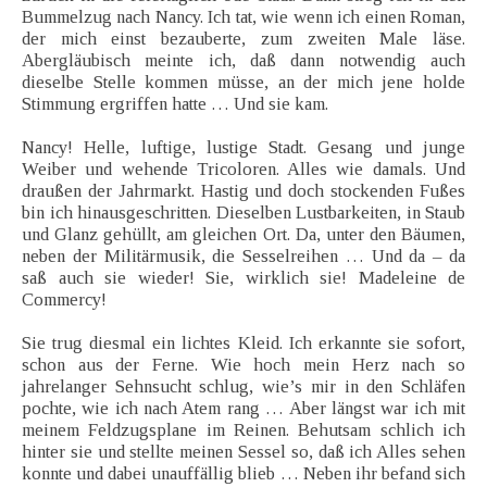
Bummelzug nach Nancy. Ich tat, wie wenn ich einen Roman,
der mich einst bezauberte, zum zweiten Male läse.
Abergläubisch meinte ich, daß dann notwendig auch
dieselbe Stelle kommen müsse, an der mich jene holde
Stimmung ergriffen hatte … Und sie kam.
Nancy! Helle, luftige, lustige Stadt. Gesang und junge
Weiber und wehende Tricoloren. Alles wie damals. Und
draußen der Jahrmarkt. Hastig und doch stockenden Fußes
bin ich hinausgeschritten. Dieselben Lustbarkeiten, in Staub
und Glanz gehüllt, am gleichen Ort. Da, unter den Bäumen,
neben der Militärmusik, die Sesselreihen … Und da – da
saß auch sie wieder! Sie, wirklich sie! Madeleine de
Commercy!
Sie trug diesmal ein lichtes Kleid. Ich erkannte sie sofort,
schon aus der Ferne. Wie hoch mein Herz nach so
jahrelanger Sehnsucht schlug, wie’s mir in den Schläfen
pochte, wie ich nach Atem rang … Aber längst war ich mit
meinem Feldzugsplane im Reinen. Behutsam schlich ich
hinter sie und stellte meinen Sessel so, daß ich Alles sehen
konnte und dabei unauffällig blieb … Neben ihr befand sich