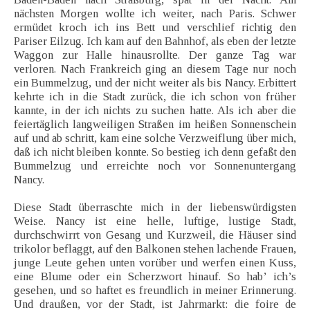
nächsten Morgen wollte ich weiter, nach Paris. Schwer
ermüdet kroch ich ins Bett und verschlief richtig den
Pariser Eilzug. Ich kam auf den Bahnhof, als eben der letzte
Waggon zur Halle hinausrollte. Der ganze Tag war
verloren. Nach Frankreich ging an diesem Tage nur noch
ein Bummelzug, und der nicht weiter als bis Nancy. Erbittert
kehrte ich in die Stadt zurück, die ich schon von früher
kannte, in der ich nichts zu suchen hatte. Als ich aber die
feiertäglich langweiligen Straßen im heißen Sonnenschein
auf und ab schritt, kam eine solche Verzweiflung über mich,
daß ich nicht bleiben konnte. So bestieg ich denn gefaßt den
Bummelzug und erreichte noch vor Sonnenuntergang
Nancy.
Diese Stadt überraschte mich in der liebenswürdigsten
Weise. Nancy ist eine helle, luftige, lustige Stadt,
durchschwirrt von Gesang und Kurzweil, die Häuser sind
trikolor beflaggt, auf den Balkonen stehen lachende Frauen,
junge Leute gehen unten vorüber und werfen einen Kuss,
eine Blume oder ein Scherzwort hinauf. So hab’ ich’s
gesehen, und so haftet es freundlich in meiner Erinnerung.
Und draußen, vor der Stadt, ist Jahrmarkt: die foire de