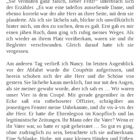
„Sie vermuten ganz falsch, lieber Fritz!“ unterbrach sich
der Erzähler. „Es war eine tadellos aussehende Dame, und
ebenso korrekt war der alte Herr an ihrer Seite, mit dem sie
plauderte. Als ich sie lächeln sah, blickte ich unwillkürlich
hinter mich, um den zu suchen, dem es galt. Erst gab es mir
einen jähen Ruch, dann ging ich ruhig meines Weges. Als
ich wieder an ihrem Platz vorüberkam, waren sie und ihr
Begleiter verschwunden. Gleich darauf hatte ich sie
vergessen.
Am anderen Tag verließ ich Nancy. Im letzten Augenblick
vor der Abfahrt wurde die Coupétür aufgerissen, und
herein schoben sich der alte Herr und die Schöne von
gestern. Sie lächelte kaum merklich, fast nur mit den Augen,
als sie meiner gewahr wurde, aber ich sah es … Wir waren
unser Vier in dem Coupé. Mir gerade gegenüber in der
Ecke saß ein rotbehoseter Offizier, schrägüber am
jenseitigen Fenster meine Unbekannte, und ihr vis-à-vis der
alte Herr. Er hatte die Ehrenlegion im Knopfloch und las
legitimistische Zeitungen. Ihr Mann oder ihr Vater? Wenn er
ihr Vater war, so hatte er spät geheiratet … So gut es ging,
ohne zudringlich zu sein, betrachtete ich sie aufmerksam.
Eine Schlanke, Hohe, mit ganz kleinen Händen und Füßen.