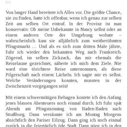
…
Von langer Hand bereitete ich Alles vor. Die größte Chance,
sie zu finden, hatte ich offenbar, wenn ich genau zur selben
Zeit am selben Ort eintraf. In der Provinz ist man
konservativ. Ob meine Unbekannte in Nancy selbst oder an
einem anderen Orte der Umgebung wohnte –
wahrscheinlich kam sie alljährlich zum weitberühmten
Pfingstmarkt … Und als es sich zum dritten Male jährte,
fuhr ich wieder den bekannten Weg nach Frankreich.
Zögernd, im selben Zickzack, das mir ehemals die
Reiselaune gezeichnet, näherte ich mich dem Ziele. Nie
ward eine törichtere Reise unternommen, als diese
Pilgerschaft nach einem Lächeln. Ich sagte mir es selbst.
Welche Veränderungen konnten, mussten in der
Zwischenzeit vorgegangen sein!
Mit einem schwermütigen Behagen kostete ich den Anfang
jenes blassen Abenteuers noch einmal durch. Ich fuhr spät
Abends am Pfingstsonntag von Baden-Baden nach
Straßburg. Dann versäumte ich am Montag Morgens
absichtlich den Pariser Eilzug. Dann ging ich noch einmal
zurück in die feiertäglich öde Stadt. Dann stieg ich in den