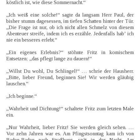
köstlich ist, wie diese Sommernacht.“
„Ich weiß eine solche!“ sagte da langsam Herr Paul, der
bisher stumm dagesessen, im tiefen Schatten hinter der Tür.
„Die Frage ist nur, ob ich nicht allen Schmelz von diesem
Abenteuer streife, indem ich es erzähle. Jedenfalls hab’ ich
nie ein besseres erlebt.“
„Ein eigenes Erlebnis?“ stöhnte Fritz in komischem
Entsetzen; „das pflegt lange zu dauern!“
„Willst Du wohl, Du Schlingel!“ … schrie der Hausherr.
„Bitte, lieber Freund, beginnen Sie! Wir werden gläubig
lauschen.“
„Ich beginne.“
„Wahrheit und Dichtung!“ schaltete Fritz zum letzten Male
ein.
„Nur Wahrheit, lieber Fritz! Sie werden gleich sehen. …
Vor zehn Jahren war es. Am Pfingstsonntag kam ich von
Baden-Baden nach Straßburg, spät in der Nacht. Am