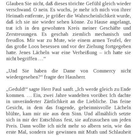
Glauben Sie nicht, daß dieses törichte Gefühl gleich wieder
verschwand. O nein. Es wuchs, je mehr ich mich von ihrer
Heimath entfernte, je größer die Wahrscheinlichkeit wurde,
daß ich sie nie wieder sehen könne. Zu Hause angelangt,
trat ich in den gewohnten Kreis meiner Geschäfte und
Zerstreuungen. Es geschah ziemlich mechanisch und
freudlos. Mir war zu Mute, wie einem armen Teufel, der
das große Loos besessen und vor der Ziehung fortgegeben
hatte. Jenes Lächeln war eine Verheißung – ich hatte sie
nicht begriffen …“
„Und Sie haben die Dame von Commercy nicht
wiedergesehen?“ fragte der Hausherr.
„Geduld!“ sagte Herr Paul sanft. „Ich werde gleich zu Ende
kommen. … Ein, zwei Jahre wandelten vorüber. Ich dachte
in unveränderter Zärtlichkeit an die Liebliche. Das feine
Gesicht, in dem das fragende, geheimnisvolle Lächeln
blühte, kam mir nie aus dem Sinn. Und allmählich setzte
sich in mir der Entschluss fest, sie aufzusuchen um jeden
Preis. Dann wollte ich nicht mehr so albern sein, wie das
erste Mal, sondern sie gewinnen mit Muth und Schlauheit