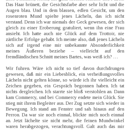
Das Haar brünett, die Gesichtsfarbe aber sehr licht und die
Augen blau. Und in dem blassen, edlen Gesicht, um den
rosenroten Mund spielte jenes Lächeln, das ich nicht
verstand. Denn ich war niemals der Geck gewesen, der sich
gleich zu einer Eroberung gratuliert, wenn ihn eine Frau
ansieht. Ich hatte auch nie Glück auf dem Trottoir, nie
zärtliche Erfolge gehabt. Ich meinte also, daß jenes Lächeln
sich auf irgend eine mir unbekannte Absonderlichkeit
meines Äußeren beziehe – vielleicht auf den
fremdländischen Schnitt meines Bartes, was weiß ich? …
Wir fuhren. Wäre ich nicht so tief davon durchdrungen
gewesen, daß mir ein Liebesblick, ein verheißungsvolles
Lächeln nicht gelten könne, so würde ich ihr vielleicht ein
Zeichen gegeben, ein Gespräch begonnen haben. Ich tat
nichts dergleichen. Ich starrte sie bloß verstohlen an. Dann
kam Commercy, und bei Commercy endete mein Glück. Sie
stieg mit ihrem Begleiter aus. Der Zug setzte sich wieder in
Bewegung. Ich stand am Fenster und sah hinaus auf den
Perron. Da war sie noch einmal, blickte mich noch einmal
an. Jetzt lächelte sie nicht mehr, die feinen Mundwinkel
waren herabgezogen, verachtungsvoll. Galt auch das mir