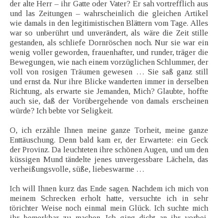
der alte Herr – ihr Gatte oder Vater? Er sah vortrefflich aus
und las Zeitungen – wahrscheinlich die gleichen Artikel
wie damals in den legitimistischen Blättern vom Tage. Alles
war so unberührt und unverändert, als wäre die Zeit stille
gestanden, als schliefe Dornröschen noch. Nur sie war ein
wenig voller geworden, frauenhafter, und runder, träger die
Bewegungen, wie nach einem vorzüglichen Schlummer, der
voll von rosigen Träumen gewesen … Sie saß ganz still
und ernst da. Nur ihre Blicke wanderten immer in derselben
Richtung, als erwarte sie Jemanden, Mich? Glaubte, hoffte
auch sie, daß der Vorübergehende von damals erscheinen
würde? Ich bebte vor Seligkeit.
O, ich erzähle Ihnen meine ganze Torheit, meine ganze
Enttäuschung. Denn bald kam er, der Erwartete: ein Geck
der Provinz. Da leuchteten ihre schönen Augen, und um den
küssigen Mund tändelte jenes unvergessbare Lächeln, das
verheißungsvolle, süße, liebeswarme …
Ich will Ihnen kurz das Ende sagen. Nachdem ich mich von
meinem Schrecken erholt hatte, versuchte ich in sehr
törichter Weise noch einmal mein Glück. Ich suchte mich
ihr bemerkbar zu machen. Ich ging dicht an ihr vorbei,