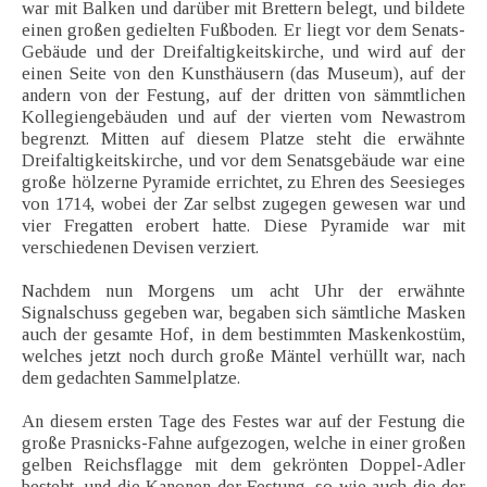
war mit Balken und darüber mit Brettern belegt, und bildete
einen großen gedielten Fußboden. Er liegt vor dem Senats-
Gebäude und der Dreifaltigkeitskirche, und wird auf der
einen Seite von den Kunsthäusern (das Museum), auf der
andern von der Festung, auf der dritten von sämmtlichen
Kollegiengebäuden und auf der vierten vom Newastrom
begrenzt. Mitten auf diesem Platze steht die erwähnte
Dreifaltigkeitskirche, und vor dem Senatsgebäude war eine
große hölzerne Pyramide errichtet, zu Ehren des Seesieges
von 1714, wobei der Zar selbst zugegen gewesen war und
vier Fregatten erobert hatte. Diese Pyramide war mit
verschiedenen Devisen verziert.
Nachdem nun Morgens um acht Uhr der erwähnte
Signalschuss gegeben war, begaben sich sämtliche Masken
auch der gesamte Hof, in dem bestimmten Maskenkostüm,
welches jetzt noch durch große Mäntel verhüllt war, nach
dem gedachten Sammelplatze.
An diesem ersten Tage des Festes war auf der Festung die
große Prasnicks-Fahne aufgezogen, welche in einer großen
gelben Reichsflagge mit dem gekrönten Doppel-Adler
besteht, und die Kanonen der Festung, so wie auch die der