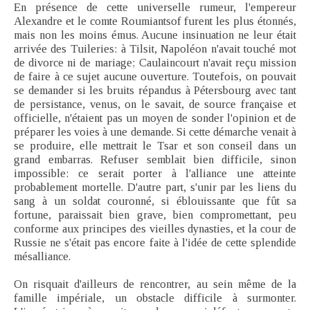
En présence de cette universelle rumeur, l'empereur
Alexandre et le comte Roumiantsof furent les plus étonnés,
mais non les moins émus. Aucune insinuation ne leur était
arrivée des Tuileries: à Tilsit, Napoléon n'avait touché mot
de divorce ni de mariage; Caulaincourt n'avait reçu mission
de faire à ce sujet aucune ouverture. Toutefois, on pouvait
se demander si les bruits répandus à Pétersbourg avec tant
de persistance, venus, on le savait, de source française et
officielle, n'étaient pas un moyen de sonder l'opinion et de
préparer les voies à une demande. Si cette démarche venait à
se produire, elle mettrait le Tsar et son conseil dans un
grand embarras. Refuser semblait bien difficile, sinon
impossible: ce serait porter à l'alliance une atteinte
probablement mortelle. D'autre part, s'unir par les liens du
sang à un soldat couronné, si éblouissante que fût sa
fortune, paraissait bien grave, bien compromettant, peu
conforme aux principes des vieilles dynasties, et la cour de
Russie ne s'était pas encore faite à l'idée de cette splendide
mésalliance.
On risquait d'ailleurs de rencontrer, au sein même de la
famille impériale, un obstacle difficile à surmonter.