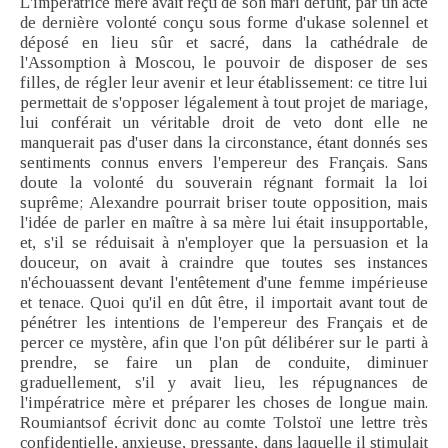
L'impératrice mère avait reçu de son mari défunt, par un acte
de dernière volonté conçu sous forme d'ukase solennel et
déposé en lieu sûr et sacré, dans la cathédrale de
l'Assomption à Moscou, le pouvoir de disposer de ses
filles, de régler leur avenir et leur établissement: ce titre lui
permettait de s'opposer légalement à tout projet de mariage,
lui conférait un véritable droit de veto dont elle ne
manquerait pas d'user dans la circonstance, étant donnés ses
sentiments connus envers l'empereur des Français. Sans
doute la volonté du souverain régnant formait la loi
suprême; Alexandre pourrait briser toute opposition, mais
l'idée de parler en maître à sa mère lui était insupportable,
et, s'il se réduisait à n'employer que la persuasion et la
douceur, on avait à craindre que toutes ses instances
n'échouassent devant l'entêtement d'une femme impérieuse
et tenace. Quoi qu'il en dût être, il importait avant tout de
pénétrer les intentions de l'empereur des Français et de
percer ce mystère, afin que l'on pût délibérer sur le parti à
prendre, se faire un plan de conduite, diminuer
graduellement, s'il y avait lieu, les répugnances de
l'impératrice mère et préparer les choses de longue main.
Roumiantsof écrivit donc au comte Tolstoï une lettre très
confidentielle, anxieuse, pressante, dans laquelle il stimulait