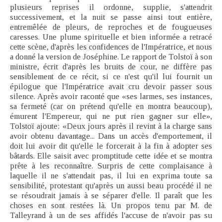
plusieurs reprises il ordonne, supplie, s'attendrit
successivement, et la nuit se passe ainsi tout entière,
entremêlée de pleurs, de reproches et de fougueuses
caresses. Une plume spirituelle et bien informée a retracé
cette scène, d'après les confidences de l'Impératrice, et nous
a donné la version de Joséphine. Le rapport de Tolstoï à son
ministre, écrit d'après les bruits de cour, ne diffère pas
sensiblement de ce récit, si ce n'est qu'il lui fournit un
épilogue que l'Impératrice avait cru devoir passer sous
silence. Après avoir raconté que «ses larmes, ses instances,
sa fermeté (car on prétend qu'elle en montra beaucoup),
émurent l'Empereur, qui ne put rien gagner sur elle»,
Tolstoï ajoute: «Deux jours après il revint à la charge sans
avoir obtenu davantage... Dans un accès d'emportement, il
doit lui avoir dit qu'elle le forcerait à la fin à adopter ses
bâtards. Elle saisit avec promptitude cette idée et se montra
prête à les reconnaître. Surpris de cette complaisance à
laquelle il ne s'attendait pas, il lui en exprima toute sa
sensibilité, protestant qu'après un aussi beau procédé il ne
se résoudrait jamais à se séparer d'elle. Il paraît que les
choses en sont restées là. Un propos tenu par M. de
Talleyrand à un de ses affidés l'accuse de n'avoir pas su