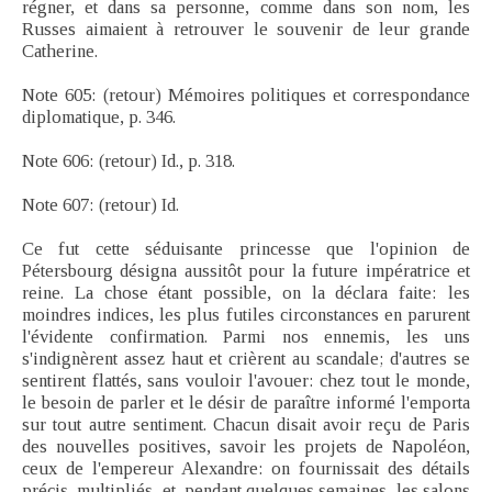
régner, et dans sa personne, comme dans son nom, les
Russes aimaient à retrouver le souvenir de leur grande
Catherine.
Note 605: (retour) Mémoires politiques et correspondance
diplomatique, p. 346.
Note 606: (retour) Id., p. 318.
Note 607: (retour) Id.
Ce fut cette séduisante princesse que l'opinion de
Pétersbourg désigna aussitôt pour la future impératrice et
reine. La chose étant possible, on la déclara faite: les
moindres indices, les plus futiles circonstances en parurent
l'évidente confirmation. Parmi nos ennemis, les uns
s'indignèrent assez haut et crièrent au scandale; d'autres se
sentirent flattés, sans vouloir l'avouer: chez tout le monde,
le besoin de parler et le désir de paraître informé l'emporta
sur tout autre sentiment. Chacun disait avoir reçu de Paris
des nouvelles positives, savoir les projets de Napoléon,
ceux de l'empereur Alexandre: on fournissait des détails
précis, multipliés, et, pendant quelques semaines, les salons