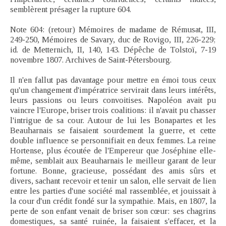
semblèrent présager la rupture 604.
Note 604: (retour) Mémoires de madame de Rémusat, III,
249-250, Mémoires de Savary, duc de Rovigo, III, 226-229;
id. de Metternich, II, 140, 143. Dépêche de Tolstoï, 7-19
novembre 1807. Archives de Saint-Pétersbourg.
Il n'en fallut pas davantage pour mettre en émoi tous ceux
qu'un changement d'impératrice servirait dans leurs intérêts,
leurs passions ou leurs convoitises. Napoléon avait pu
vaincre l'Europe, briser trois coalitions: il n'avait pu chasser
l'intrigue de sa cour. Autour de lui les Bonapartes et les
Beauharnais se faisaient sourdement la guerre, et cette
double influence se personnifiait en deux femmes. La reine
Hortense, plus écoutée de l'Empereur que Joséphine elle-
même, semblait aux Beauharnais le meilleur garant de leur
fortune. Bonne, gracieuse, possédant des amis sûrs et
divers, sachant recevoir et tenir un salon, elle servait de lien
entre les parties d'une société mal rassemblée, et jouissait à
la cour d'un crédit fondé sur la sympathie. Mais, en 1807, la
perte de son enfant venait de briser son cœur: ses chagrins
domestiques, sa santé ruinée, la faisaient s'effacer, et la