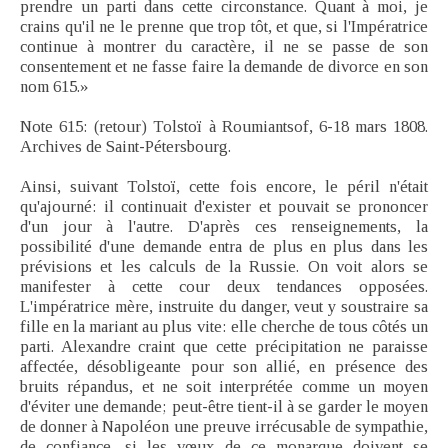
prendre un parti dans cette circonstance. Quant à moi, je
crains qu'il ne le prenne que trop tôt, et que, si l'Impératrice
continue à montrer du caractère, il ne se passe de son
consentement et ne fasse faire la demande de divorce en son
nom 615.»
Note 615: (retour) Tolstoï à Roumiantsof, 6-18 mars 1808.
Archives de Saint-Pétersbourg.
Ainsi, suivant Tolstoï, cette fois encore, le péril n'était
qu'ajourné: il continuait d'exister et pouvait se prononcer
d'un jour à l'autre. D'après ces renseignements, la
possibilité d'une demande entra de plus en plus dans les
prévisions et les calculs de la Russie. On voit alors se
manifester à cette cour deux tendances opposées.
L'impératrice mère, instruite du danger, veut y soustraire sa
fille en la mariant au plus vite: elle cherche de tous côtés un
parti. Alexandre craint que cette précipitation ne paraisse
affectée, désobligeante pour son allié, en présence des
bruits répandus, et ne soit interprétée comme un moyen
d'éviter une demande; peut-être tient-il à se garder le moyen
de donner à Napoléon une preuve irrécusable de sympathie,
de confiance, si les vœux de ce monarque doivent se