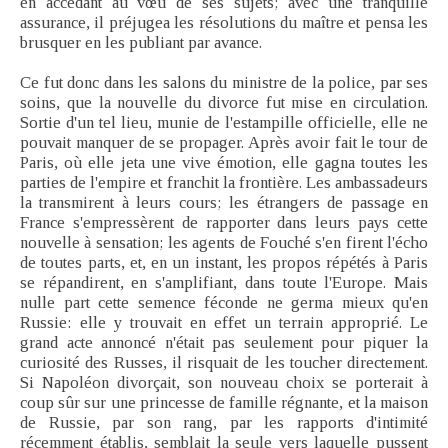
en accédant au vœu de ses sujets; avec une tranquille
assurance, il préjugea les résolutions du maître et pensa les
brusquer en les publiant par avance.
Ce fut donc dans les salons du ministre de la police, par ses
soins, que la nouvelle du divorce fut mise en circulation.
Sortie d'un tel lieu, munie de l'estampille officielle, elle ne
pouvait manquer de se propager. Après avoir fait le tour de
Paris, où elle jeta une vive émotion, elle gagna toutes les
parties de l'empire et franchit la frontière. Les ambassadeurs
la transmirent à leurs cours; les étrangers de passage en
France s'empressèrent de rapporter dans leurs pays cette
nouvelle à sensation; les agents de Fouché s'en firent l'écho
de toutes parts, et, en un instant, les propos répétés à Paris
se répandirent, en s'amplifiant, dans toute l'Europe. Mais
nulle part cette semence féconde ne germa mieux qu'en
Russie: elle y trouvait en effet un terrain approprié. Le
grand acte annoncé n'était pas seulement pour piquer la
curiosité des Russes, il risquait de les toucher directement.
Si Napoléon divorçait, son nouveau choix se porterait à
coup sûr sur une princesse de famille régnante, et la maison
de Russie, par son rang, par les rapports d'intimité
récemment établis, semblait la seule vers laquelle pussent