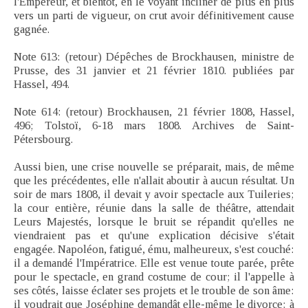
l'Empereur, et bientôt, en le voyant incliner de plus en plus
vers un parti de vigueur, on crut avoir définitivement cause
gagnée.
Note 613: (retour) Dépêches de Brockhausen, ministre de
Prusse, des 31 janvier et 21 février 1810. publiées par
Hassel, 494.
Note 614: (retour) Brockhausen, 21 février 1808, Hassel,
496; Tolstoï, 6-18 mars 1808. Archives de Saint-
Pétersbourg.
Aussi bien, une crise nouvelle se préparait, mais, de même
que les précédentes, elle n'allait aboutir à aucun résultat. Un
soir de mars 1808, il devait y avoir spectacle aux Tuileries;
la cour entière, réunie dans la salle de théâtre, attendait
Leurs Majestés, lorsque le bruit se répandit qu'elles ne
viendraient pas et qu'une explication décisive s'était
engagée. Napoléon, fatigué, ému, malheureux, s'est couché:
il a demandé l'Impératrice. Elle est venue toute parée, prête
pour le spectacle, en grand costume de cour; il l'appelle à
ses côtés, laisse éclater ses projets et le trouble de son âme:
il voudrait que Joséphine demandât elle-même le divorce; à