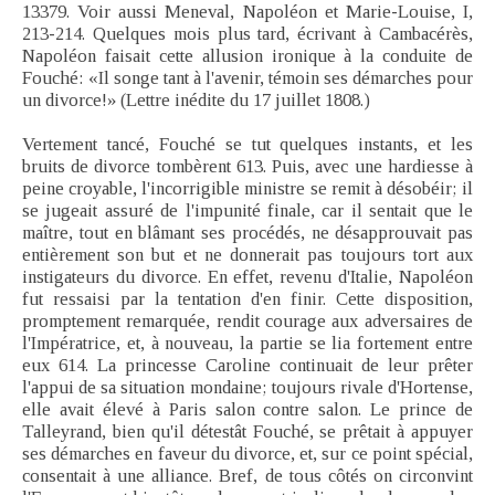
13379. Voir aussi Meneval, Napoléon et Marie-Louise, I,
213-214. Quelques mois plus tard, écrivant à Cambacérès,
Napoléon faisait cette allusion ironique à la conduite de
Fouché: «Il songe tant à l'avenir, témoin ses démarches pour
un divorce!» (Lettre inédite du 17 juillet 1808.)
Vertement tancé, Fouché se tut quelques instants, et les
bruits de divorce tombèrent 613. Puis, avec une hardiesse à
peine croyable, l'incorrigible ministre se remit à désobéir; il
se jugeait assuré de l'impunité finale, car il sentait que le
maître, tout en blâmant ses procédés, ne désapprouvait pas
entièrement son but et ne donnerait pas toujours tort aux
instigateurs du divorce. En effet, revenu d'Italie, Napoléon
fut ressaisi par la tentation d'en finir. Cette disposition,
promptement remarquée, rendit courage aux adversaires de
l'Impératrice, et, à nouveau, la partie se lia fortement entre
eux 614. La princesse Caroline continuait de leur prêter
l'appui de sa situation mondaine; toujours rivale d'Hortense,
elle avait élevé à Paris salon contre salon. Le prince de
Talleyrand, bien qu'il détestât Fouché, se prêtait à appuyer
ses démarches en faveur du divorce, et, sur ce point spécial,
consentait à une alliance. Bref, de tous côtés on circonvint