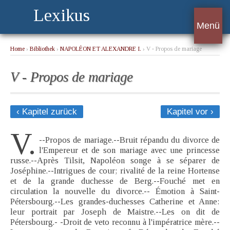
Lexikus
Menü
Home
›
Bibliothek
›
NAPOLÉON ET ALEXANDRE I.
› V - Propos de mariage
V - Propos de mariage
‹ Kapitel zurück
Kapitel vor ›
V.
--Propos de mariage.--Bruit répandu du divorce de
l'Empereur et de son mariage avec une princesse
russe.--Après Tilsit, Napoléon songe à se séparer de
Joséphine.--Intrigues de cour; rivalité de la reine Hortense
et de la grande duchesse de Berg.--Fouché met en
circulation la nouvelle du divorce.-- Émotion à Saint-
Pétersbourg.--Les grandes-duchesses Catherine et Anne:
leur portrait par Joseph de Maistre.--Les on dit de
Pétersbourg.- -Droit de veto reconnu à l'impératrice mère.--