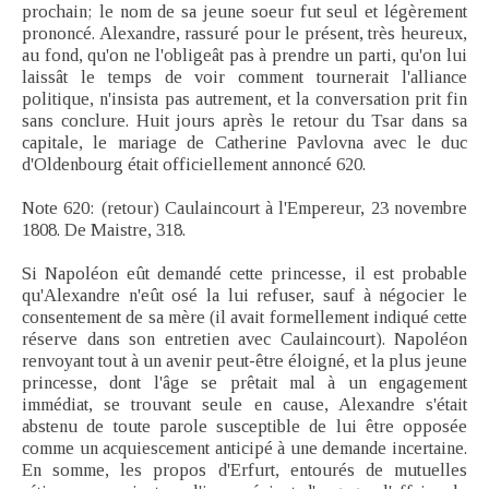
prochain; le nom de sa jeune soeur fut seul et légèrement
prononcé. Alexandre, rassuré pour le présent, très heureux,
au fond, qu'on ne l'obligeât pas à prendre un parti, qu'on lui
laissât le temps de voir comment tournerait l'alliance
politique, n'insista pas autrement, et la conversation prit fin
sans conclure. Huit jours après le retour du Tsar dans sa
capitale, le mariage de Catherine Pavlovna avec le duc
d'Oldenbourg était officiellement annoncé 620.
Note 620: (retour) Caulaincourt à l'Empereur, 23 novembre
1808. De Maistre, 318.
Si Napoléon eût demandé cette princesse, il est probable
qu'Alexandre n'eût osé la lui refuser, sauf à négocier le
consentement de sa mère (il avait formellement indiqué cette
réserve dans son entretien avec Caulaincourt). Napoléon
renvoyant tout à un avenir peut-être éloigné, et la plus jeune
princesse, dont l'âge se prêtait mal à un engagement
immédiat, se trouvant seule en cause, Alexandre s'était
abstenu de toute parole susceptible de lui être opposée
comme un acquiescement anticipé à une demande incertaine.
En somme, les propos d'Erfurt, entourés de mutuelles