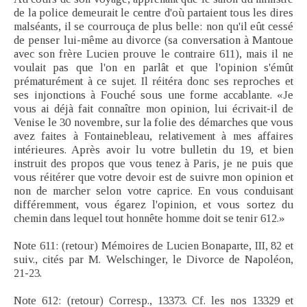
de la police demeurait le centre d'où partaient tous les dires
malséants, il se courrouça de plus belle: non qu'il eût cessé
de penser lui-même au divorce (sa conversation à Mantoue
avec son frère Lucien prouve le contraire 611), mais il ne
voulait pas que l'on en parlât et que l'opinion s'émût
prématurément à ce sujet. Il réitéra donc ses reproches et
ses injonctions à Fouché sous une forme accablante. «Je
vous ai déjà fait connaître mon opinion, lui écrivait-il de
Venise le 30 novembre, sur la folie des démarches que vous
avez faites à Fontainebleau, relativement à mes affaires
intérieures. Après avoir lu votre bulletin du 19, et bien
instruit des propos que vous tenez à Paris, je ne puis que
vous réitérer que votre devoir est de suivre mon opinion et
non de marcher selon votre caprice. En vous conduisant
différemment, vous égarez l'opinion, et vous sortez du
chemin dans lequel tout honnête homme doit se tenir 612.»
Note 611: (retour) Mémoires de Lucien Bonaparte, III, 82 et
suiv., cités par M. Welschinger, le Divorce de Napoléon,
21-23.
Note 612: (retour) Corresp., 13373. Cf. les nos 13329 et