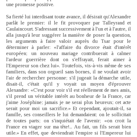
une promesse positive.
Sa fierté lui interdisant toute avance, il désirait qu'Alexandre
parlât le premier: il le fit provoquer par Talleyrand et
Caulaincourt. S'adressant successivement à l'un et à l'autre, il
alla jusqu'à leur suggérer la manière de poser la question,
les arguments à faire valoir auprès du Tsar pour le
déterminer à parler: «l'affaire du divorce était d'intérêt
européen; un nouveau mariage contribuerait à calmer
l'ardeur guerrière dont on s'effrayait, ferait aimer à
l'Empereur son chez lui». Toutefois, vis-à-vis même de ses
familiers, dans son orgueil sans bornes, il ne voulait avoir
l'air de rechercher personne; s'il jugeait la démarche utile,
disait-il, c'était qu'il y voyait un moyen d'éprouver
Alexandre: «C'est pour voir s'il est réellement de mes amis,
s'il prend un véritable intérêt au bonheur de la France, car
j'aime Joséphine; jamais je ne serai plus heureux; cet acte
serait pour moi un sacrifice.» Et cependant, ajoutait-il, sa
famille, ses conseillers le lui demandaient; on le sollicitait
de toutes parts; on s'inquiétait de l'avenir; «on croit la
France en viager sur ma tête!... Au fait, un fils serait bien
utile.» En effet, que deviendrait l'empire si l'Empereur lui