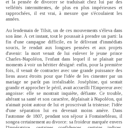
et la pensée de divorcer se traduisait chez lui par des
velléités intermittentes, de plus en plus impérieuses et
rapprochées, il est vrai, à mesure que s'écoulaient les
années.
Au lendemain de Tilsit, un de ces mouvements s'éleva dans
son âme. À cet instant, tout le poussait à prendre un parti: la
fin d'une campagne difficile, en le délivrant d'immédiats
soucis, le rendait aux longues pensées et aux projets
d'avenir: la mort venait de lui enlever le jeune prince
Charles-Napoléon, l'enfant dans lequel il se plaisait par
moments à voir un héritier désigné: enfin, pour la première
fois, il venait de contracter avec une grande puissance des
liens assez étroits pour que l'idée de les cimenter par un
mariage ne parût pas irréalisable. Joséphine, qui sentait
grandir et approcher le péril, avait accueilli l'Empereur avec
angoisse: elle se montrait inquiète, défiante. Ce trouble,
altérant sa santé et son caractère, déplaisait à Napoléon, qui
n'aimait point autour de lui et proscrivait la tristesse; l'idée
d'une séparation lui en devenait moins amère. Dans
l'automne de 1807, pendant son séjour à Fontainebleau, il
songea certainement au divorce; sa froideur marquée envers
l'Impératrice, certaines confidences, certains indices,