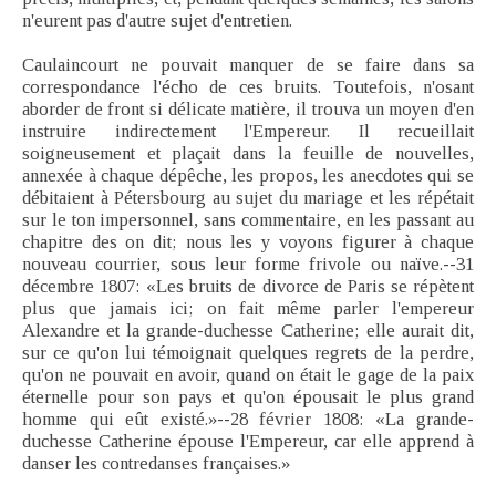
n'eurent pas d'autre sujet d'entretien.
Caulaincourt ne pouvait manquer de se faire dans sa
correspondance l'écho de ces bruits. Toutefois, n'osant
aborder de front si délicate matière, il trouva un moyen d'en
instruire indirectement l'Empereur. Il recueillait
soigneusement et plaçait dans la feuille de nouvelles,
annexée à chaque dépêche, les propos, les anecdotes qui se
débitaient à Pétersbourg au sujet du mariage et les répétait
sur le ton impersonnel, sans commentaire, en les passant au
chapitre des on dit; nous les y voyons figurer à chaque
nouveau courrier, sous leur forme frivole ou naïve.--31
décembre 1807: «Les bruits de divorce de Paris se répètent
plus que jamais ici; on fait même parler l'empereur
Alexandre et la grande-duchesse Catherine; elle aurait dit,
sur ce qu'on lui témoignait quelques regrets de la perdre,
qu'on ne pouvait en avoir, quand on était le gage de la paix
éternelle pour son pays et qu'on épousait le plus grand
homme qui eût existé.»--28 février 1808: «La grande-
duchesse Catherine épouse l'Empereur, car elle apprend à
danser les contredanses françaises.»