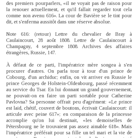
des premiers pourparlers, «il ne voyait pas de raison pour
la renouer actuellement, et qu'il fallait regarder tout cela
comme non avenu 616». La cour de Bavière se le tint pour
dit, et s'enferma aussitôt dans une réserve absolue.
Note 616: (retour) Lettre du chevalier de Bray à
Caulaincourt, 28 août 1808. Lettre de Caulaincourt à
Champagny, 4 septembre 1808. Archives des affaires
étrangères, Russie, 147.
À défaut de ce parti, l'impératrice mère songea à s'en
procurer d'autres. On parla tour à tour d'un prince de
Cobourg, d'un archiduc; enfin, on vit arriver en Russie le
prince Georges de Holstein-Oldenbourg, passé récemment
au service du Tsar. En lui donnant un grand gouvernement,
ne pouvait-on en faire un parti sortable pour Catherine
Pavlovna? Sa personne offrait peu d'agrément: «Le prince
est laid, chétif, couvert de boutons, écrivait Caulaincourt: il
articule avec peine 617»; en comparaison de la princesse
accomplie qu'on lui destinait, «les demoiselles de
Pétersbourg ne le trouvaient pas assez aimable 618». Mais
l'impératrice préférait pour sa fille un tel mari et la vie de