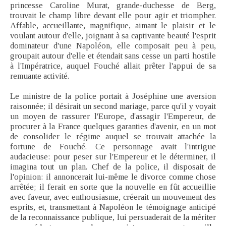
princesse Caroline Murat, grande-duchesse de Berg,
trouvait le champ libre devant elle pour agir et triompher.
Affable, accueillante, magnifique, aimant le plaisir et le
voulant autour d'elle, joignant à sa captivante beauté l'esprit
dominateur d'une Napoléon, elle composait peu à peu,
groupait autour d'elle et étendait sans cesse un parti hostile
à l'Impératrice, auquel Fouché allait prêter l'appui de sa
remuante activité.
Le ministre de la police portait à Joséphine une aversion
raisonnée; il désirait un second mariage, parce qu'il y voyait
un moyen de rassurer l'Europe, d'assagir l'Empereur, de
procurer à la France quelques garanties d'avenir, en un mot
de consolider le régime auquel se trouvait attachée la
fortune de Fouché. Ce personnage avait l'intrigue
audacieuse: pour peser sur l'Empereur et le déterminer, il
imagina tout un plan. Chef de la police, il disposait de
l'opinion: il annoncerait lui-même le divorce comme chose
arrêtée; il ferait en sorte que la nouvelle en fût accueillie
avec faveur, avec enthousiasme, créerait un mouvement des
esprits, et, transmettant à Napoléon le témoignage anticipé
de la reconnaissance publique, lui persuaderait de la mériter