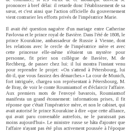
prononcer à bref délai: il retarde donc l'établissement de sa
sœur, et c'est ainsi que l'action officielle du gouvernement
vient contrarier les efforts privés de l'impératrice Marie.
Il avait été question naguère d'un mariage entre Catherine
Pavlovna et le prince royal de Bavière. Dans l'été de 1808, le
prince Kourakine, ambassadeur de Russie à Vienne, dont
les relations avec le cercle de l'impératrice mère et avec
cette princesse elle-même n'étaient un mystère pour
personne, fit prier son collègue de Bavière, M. de
Rechberg, de passer chez lui; il lui montra l'instant venu
pour reprendre le projet: «On s'attend à Pétersbourg, lui
dit-il, que vous fassiez des démarches.» La cour de Munich,
fort intriguée, chargea son représentant à Pétersbourg, M.
de Bray, de voir le comte Roumiantsof et d'éclaircir l'affaire.
Aux premiers mots de l'envoyé bavarois, Roumiantsof
manifesta un grand étonnement: informations prises, il fit
réponse que c'était l'impératrice mère, et non le cabinet, qui
avait autorisé le prince Kourakine à dire «que cette alliance,
qui avait paru convenable autrefois, ne le paraissait pas
moins aujourd'hui». Le ministre russe se hâta d'ajouter que
l'affaire n'ayant pas été plus activement poussée à l'époque