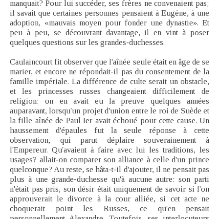
manquait? Pour lui succéder, ses frères ne convenaient pas;
il savait que certaines personnes pensaient à Eugène, à une
adoption, «mauvais moyen pour fonder une dynastie». Et
peu à peu, se découvrant davantage, il en vint à poser
quelques questions sur les grandes-duchesses.
Caulaincourt fit observer que l'aînée seule était en âge de se
marier, et encore ne répondait-il pas du consentement de la
famille impériale. La différence de culte serait un obstacle,
et les princesses russes changeaient difficilement de
religion: on en avait eu la preuve quelques années
auparavant, lorsqu'un projet d'union entre le roi de Suède et
la fille aînée de Paul Ier avait échoué pour cette cause. Un
haussement d'épaules fut la seule réponse à cette
observation, qui parut déplaire souverainement à
l'Empereur. Qu'avaient à faire avec lui les traditions, les
usages? allait-on comparer son alliance à celle d'un prince
quelconque? Au reste, se hâta-t-il d'ajouter, il ne pensait pas
plus à une grande-duchesse qu'à aucune autre: son parti
n'était pas pris, son désir était uniquement de savoir si l'on
approuverait le divorce à la cour alliée, si cet acte ne
choquerait point les Russes, ce qu'en pensait
personnellement Alexandre. Toutefois, ses interlocuteurs