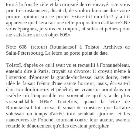
tout à la fois le zèle et la curiosité de cet envoyé: «Je vous
prie très instamment, disait-il, de vouloir bien me dire votre
propre opinion sur ce projet. Existe-t-il en effet? y a-t-il
apparence qu'il sera fait une telle proposition d'alliance? Ne
vous épargnez, je vous en conjure, ni soins ni peines pour
me satisfaire sur cet objet 608.»
Note 608: (retour) Roumiantsof à Tolstoï. Archives de
Saint-Pétersbourg. La lettre ne porte point de date.
Tolstoï, d'après ce qu'il avait vu et recueilli à Fontainebleau,
entendu dire à Paris, croyait au divorce: il croyait même à
l'intention d'épouser la grande-duchesse. Sans doute, cette
idée le faisait frémir d'une sainte horreur; mais, écrivait-il
d'un ton douloureux et pénétré, ne vivait-on point dans un
«siècle où l'impossible est souvent ce qu'il y a de plus
vraisemblable 609»? Toutefois, quand la lettre de
Roumiantsof lui arriva, il venait de constater que l'affaire
subissait un temps d'arrêt; tout semblait ajourné, et les
manœuvres de Fouché, tournant contre leur auteur, avaient
retardé le dénouement qu'elles devaient précipiter.