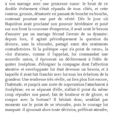
à son mariage avec une princesse russe: le bruit de ce
double événement s'était répandu de tous côtés, et cette
rumeur, grossie, dénaturée en passant de bouche en bouche,
contenait pourtant une part de vérité. Dès le jour où
Napoléon avait proclamé son pouvoir héréditaire et posé
sur son front la couronne d'empereur, il avait senti le besoin
d'assurer par un mariage fécond l'avenir de sa dynastie;
depuis lors, il agitait périodiquement la question du
divorce, sans la résoudre, partagé entre des sentiments
contradictoires. Si la politique «qui n'a point de cœur», la
«loi d'airain», comme il l'appelait, lui commandait une
nouvelle union, il éprouvait un déchirement à l'idée de
quitter Joséphine, d'éloigner la compagne dont l'affection
attentive et enveloppante lui était devenue un besoin, et à
laquelle il avait fait franchir avec lui tous les échelons de la
grandeur. Une tendresse très réelle, un lien plus fort encore,
l'habitude, et jusqu'à une sorte de superstition l'attachaient à
Joséphine; en se séparant d'elle, n'allait-il point du même
coup répudier son passé, fait de bonheur et de gloire, et
rompre avec la fortune? Il hésitait donc, semblait par
moments sur le point de se résoudre, puis le courage lui
manquait: il ajournait alors toute décision, préférait attendre,