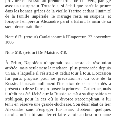
province en Russie au premier trône de l'univers, partagé
avec un usurpateur. Toutefois, si établi que parût le prince
dans les bonnes grâces de la vieille Tsarine et dans l'intimité
de la famille impériale, le mariage resta en suspens, et
lorsque l'empereur Alexandre parut à Erfurt, la main de sa
sœur demeurait libre.
Note 617: (retour) Caulaincourt à l'Empereur, 23 novembre
1808.
Note 618: (retour) De Maistre, 318.
À Erfurt, Napoléon n'apportait pas encore de résolution
arrêtée, mais seulement la tendance, plus prononcée depuis
un an, à laquelle il résistait et cédait tour à tour. L'occasion
lui parut propice pour se précautionner du côté de la
Russie. Il n'avait nullement l'intention de demander dès à
présent ou de se faire proposer la princesse Catherine, mais
il n'eût pas été fâché que la Russie se mît à sa disposition et
s'obligeât, pour le cas où le divorce s'accomplirait, à lui
tenir en réserve une grande-duchesse. Son désir était de lier
Alexandre sans s'engager lui-même, d'obtenir quelques
paroles qu'il pût rappeler et faire valoir au besoin comme