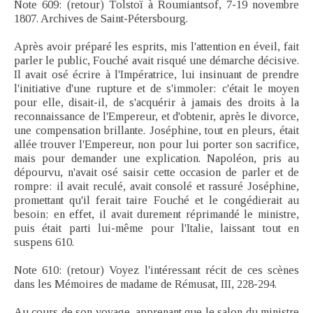
Note 609: (retour) Tolstoï à Roumiantsof, 7-19 novembre
1807. Archives de Saint-Pétersbourg.
Après avoir préparé les esprits, mis l'attention en éveil, fait
parler le public, Fouché avait risqué une démarche décisive.
Il avait osé écrire à l'Impératrice, lui insinuant de prendre
l'initiative d'une rupture et de s'immoler: c'était le moyen
pour elle, disait-il, de s'acquérir à jamais des droits à la
reconnaissance de l'Empereur, et d'obtenir, après le divorce,
une compensation brillante. Joséphine, tout en pleurs, était
allée trouver l'Empereur, non pour lui porter son sacrifice,
mais pour demander une explication. Napoléon, pris au
dépourvu, n'avait osé saisir cette occasion de parler et de
rompre: il avait reculé, avait consolé et rassuré Joséphine,
promettant qu'il ferait taire Fouché et le congédierait au
besoin; en effet, il avait durement réprimandé le ministre,
puis était parti lui-même pour l'Italie, laissant tout en
suspens 610.
Note 610: (retour) Voyez l'intéressant récit de ces scènes
dans les Mémoires de madame de Rémusat, III, 228-294.
Au cours de son voyage, apprenant que le salon du ministre