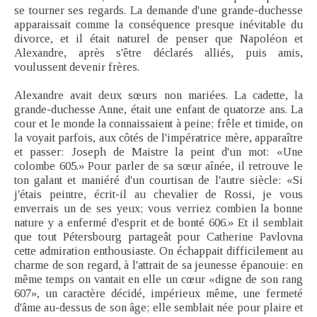
se tourner ses regards. La demande d'une grande-duchesse
apparaissait comme la conséquence presque inévitable du
divorce, et il était naturel de penser que Napoléon et
Alexandre, après s'être déclarés alliés, puis amis,
voulussent devenir frères.
Alexandre avait deux sœurs non mariées. La cadette, la
grande-duchesse Anne, était une enfant de quatorze ans. La
cour et le monde la connaissaient à peine; frêle et timide, on
la voyait parfois, aux côtés de l'impératrice mère, apparaître
et passer: Joseph de Maistre la peint d'un mot: «Une
colombe 605.» Pour parler de sa sœur aînée, il retrouve le
ton galant et maniéré d'un courtisan de l'autre siècle: «Si
j'étais peintre, écrit-il au chevalier de Rossi, je vous
enverrais un de ses yeux; vous verriez combien la bonne
nature y a enfermé d'esprit et de bonté 606.» Et il semblait
que tout Pétersbourg partageât pour Catherine Pavlovna
cette admiration enthousiaste. On échappait difficilement au
charme de son regard, à l'attrait de sa jeunesse épanouie: en
même temps on vantait en elle un cœur «digne de son rang
607», un caractère décidé, impérieux même, une fermeté
d'âme au-dessus de son âge; elle semblait née pour plaire et