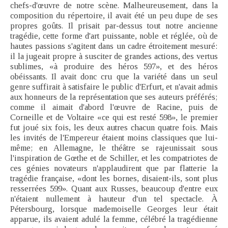
chefs-d'œuvre de notre scène. Malheureusement, dans la
composition du répertoire, il avait été un peu dupe de ses
propres goûts. Il prisait par-dessus tout notre ancienne
tragédie, cette forme d'art puissante, noble et réglée, où de
hautes passions s'agitent dans un cadre étroitement mesuré:
il la jugeait propre à susciter de grandes actions, des vertus
sublimes, «à produire des héros 597», et des héros
obéissants. Il avait donc cru que la variété dans un seul
genre suffirait à satisfaire le public d'Erfurt, et n'avait admis
aux honneurs de la représentation que ses auteurs préférés;
comme il aimait d'abord l'œuvre de Racine, puis de
Corneille et de Voltaire «ce qui est resté 598», le premier
fut joué six fois, les deux autres chacun quatre fois. Mais
les invités de l'Empereur étaient moins classiques que lui-
même; en Allemagne, le théâtre se rajeunissait sous
l'inspiration de Gœthe et de Schiller, et les compatriotes de
ces génies novateurs n'applaudirent que par flatterie la
tragédie française, «dont les bornes, disaient-ils, sont plus
resserrées 599». Quant aux Russes, beaucoup d'entre eux
n'étaient nullement à hauteur d'un tel spectacle. À
Pétersbourg, lorsque mademoiselle Georges leur était
apparue, ils avaient adulé la femme, célébré la tragédienne