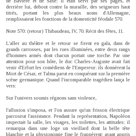
de Bavière et de Saxe; il était servi par ses pages, et
derrière lui, debout contre la muraille, des seigneurs haut
titrés, portant les plus beaux noms d'Allemagne,
remplissaient les fonctions de la domesticité féodale 570.
Note 570: (retour) Thibaudeau, IV, 70. Récit des fêtes, 11.
L'aller au théâtre et le retour se firent en gala, dans de
grands carrosses, par les rues illuminées, entre deux rangs
d'hommes armés dont chacun portait une torche. Par une
attention pour son hôte, le duc Charles-Auguste avait fait
venir d'Erfurt les comédiens de l'Empereur; ils donnèrent la
Mort de César, et Talma parut en conquérant sur la première
scène germanique. Quand l'incomparable tragédien lança le
vers:
Sur l'univers soumis régnons sans violence,
l'allusion s'imposa, et l'on assure qu'un frisson électrique
parcourut l'assistance. Pendant la représentation, Napoléon
inspectait la salle, les visages, les toilettes, les attitudes; il
remarqua dans une loge un vieillard dont la belle tête
blanchie et la physionomie fine le frappèrent; ayant appris