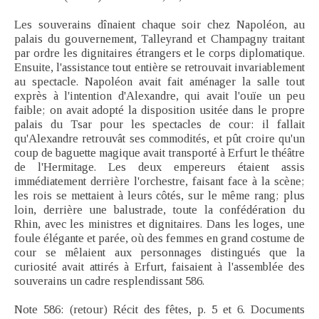
Les souverains dînaient chaque soir chez Napoléon, au
palais du gouvernement, Talleyrand et Champagny traitant
par ordre les dignitaires étrangers et le corps diplomatique.
Ensuite, l'assistance tout entière se retrouvait invariablement
au spectacle. Napoléon avait fait aménager la salle tout
exprès à l'intention d'Alexandre, qui avait l'ouïe un peu
faible; on avait adopté la disposition usitée dans le propre
palais du Tsar pour les spectacles de cour: il fallait
qu'Alexandre retrouvât ses commodités, et pût croire qu'un
coup de baguette magique avait transporté à Erfurt le théâtre
de l'Hermitage. Les deux empereurs étaient assis
immédiatement derrière l'orchestre, faisant face à la scène;
les rois se mettaient à leurs côtés, sur le même rang; plus
loin, derrière une balustrade, toute la confédération du
Rhin, avec les ministres et dignitaires. Dans les loges, une
foule élégante et parée, où des femmes en grand costume de
cour se mêlaient aux personnages distingués que la
curiosité avait attirés à Erfurt, faisaient à l'assemblée des
souverains un cadre resplendissant 586.
Note 586: (retour) Récit des fêtes, p. 5 et 6. Documents