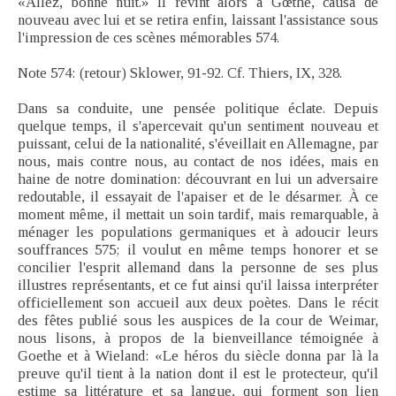
«Allez, bonne nuit.» Il revint alors à Gœthe, causa de
nouveau avec lui et se retira enfin, laissant l'assistance sous
l'impression de ces scènes mémorables 574.
Note 574: (retour) Sklower, 91-92. Cf. Thiers, IX, 328.
Dans sa conduite, une pensée politique éclate. Depuis
quelque temps, il s'apercevait qu'un sentiment nouveau et
puissant, celui de la nationalité, s'éveillait en Allemagne, par
nous, mais contre nous, au contact de nos idées, mais en
haine de notre domination: découvrant en lui un adversaire
redoutable, il essayait de l'apaiser et de le désarmer. À ce
moment même, il mettait un soin tardif, mais remarquable, à
ménager les populations germaniques et à adoucir leurs
souffrances 575; il voulut en même temps honorer et se
concilier l'esprit allemand dans la personne de ses plus
illustres représentants, et ce fut ainsi qu'il laissa interpréter
officiellement son accueil aux deux poètes. Dans le récit
des fêtes publié sous les auspices de la cour de Weimar,
nous lisons, à propos de la bienveillance témoignée à
Goethe et à Wieland: «Le héros du siècle donna par là la
preuve qu'il tient à la nation dont il est le protecteur, qu'il
estime sa littérature et sa langue, qui forment son lien