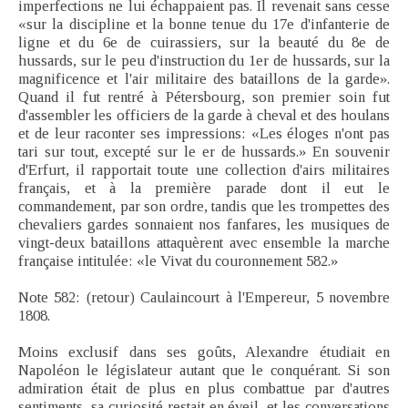
imperfections ne lui échappaient pas. Il revenait sans cesse
«sur la discipline et la bonne tenue du 17e d'infanterie de
ligne et du 6e de cuirassiers, sur la beauté du 8e de
hussards, sur le peu d'instruction du 1er de hussards, sur la
magnificence et l'air militaire des bataillons de la garde».
Quand il fut rentré à Pétersbourg, son premier soin fut
d'assembler les officiers de la garde à cheval et des houlans
et de leur raconter ses impressions: «Les éloges n'ont pas
tari sur tout, excepté sur le er de hussards.» En souvenir
d'Erfurt, il rapportait toute une collection d'airs militaires
français, et à la première parade dont il eut le
commandement, par son ordre, tandis que les trompettes des
chevaliers gardes sonnaient nos fanfares, les musiques de
vingt-deux bataillons attaquèrent avec ensemble la marche
française intitulée: «le Vivat du couronnement 582.»
Note 582: (retour) Caulaincourt à l'Empereur, 5 novembre
1808.
Moins exclusif dans ses goûts, Alexandre étudiait en
Napoléon le législateur autant que le conquérant. Si son
admiration était de plus en plus combattue par d'autres
sentiments, sa curiosité restait en éveil, et les conversations