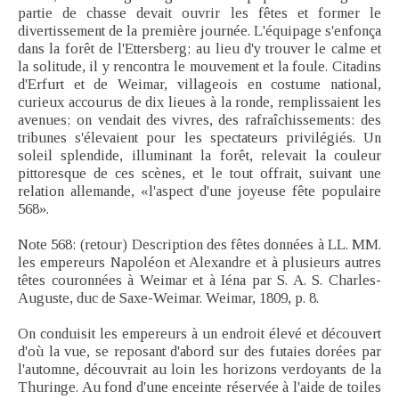
partie de chasse devait ouvrir les fêtes et former le
divertissement de la première journée. L'équipage s'enfonça
dans la forêt de l'Ettersberg; au lieu d'y trouver le calme et
la solitude, il y rencontra le mouvement et la foule. Citadins
d'Erfurt et de Weimar, villageois en costume national,
curieux accourus de dix lieues à la ronde, remplissaient les
avenues; on vendait des vivres, des rafraîchissements: des
tribunes s'élevaient pour les spectateurs privilégiés. Un
soleil splendide, illuminant la forêt, relevait la couleur
pittoresque de ces scènes, et le tout offrait, suivant une
relation allemande, «l'aspect d'une joyeuse fête populaire
568».
Note 568: (retour) Description des fêtes données à LL. MM.
les empereurs Napoléon et Alexandre et à plusieurs autres
têtes couronnées à Weimar et à Iéna par S. A. S. Charles-
Auguste, duc de Saxe-Weimar. Weimar, 1809, p. 8.
On conduisit les empereurs à un endroit élevé et découvert
d'où la vue, se reposant d'abord sur des futaies dorées par
l'automne, découvrait au loin les horizons verdoyants de la
Thuringe. Au fond d'une enceinte réservée à l'aide de toiles