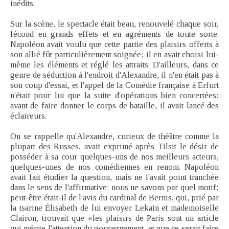
inédits.
Sur la scène, le spectacle était beau, renouvelé chaque soir,
fécond en grands effets et en agréments de toute sorte.
Napoléon avait voulu que cette partie des plaisirs offerts à
son allié fût particulièrement soignée; il en avait choisi lui-
même les éléments et réglé les attraits. D'ailleurs, dans ce
genre de séduction à l'endroit d'Alexandre, il n'en était pas à
son coup d'essai, et l'appel de la Comédie française à Erfurt
n'était pour lui que la suite d'opérations bien concertées:
avant de faire donner le corps de bataille, il avait lancé des
éclaireurs.
On se rappelle qu'Alexandre, curieux de théâtre comme la
plupart des Russes, avait exprimé après Tilsit le désir de
posséder à sa cour quelques-uns de nos meilleurs acteurs,
quelques-unes de nos comédiennes en renom. Napoléon
avait fait étudier la question, mais ne l'avait point tranchée
dans le sens de l'affirmative; nous ne savons par quel motif;
peut-être était-il de l'avis du cardinal de Bernis, qui, prié par
la tsarine Élisabeth de lui envoyer Lekain et mademoiselle
Clairon, trouvait que «les plaisirs de Paris sont un article
qui mérite l'attention du gouvernement, et que ce serait faire