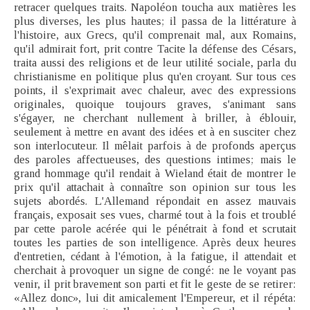
retracer quelques traits. Napoléon toucha aux matières les
plus diverses, les plus hautes; il passa de la littérature à
l'histoire, aux Grecs, qu'il comprenait mal, aux Romains,
qu'il admirait fort, prit contre Tacite la défense des Césars,
traita aussi des religions et de leur utilité sociale, parla du
christianisme en politique plus qu'en croyant. Sur tous ces
points, il s'exprimait avec chaleur, avec des expressions
originales, quoique toujours graves, s'animant sans
s'égayer, ne cherchant nullement à briller, à éblouir,
seulement à mettre en avant des idées et à en susciter chez
son interlocuteur. Il mêlait parfois à de profonds aperçus
des paroles affectueuses, des questions intimes; mais le
grand hommage qu'il rendait à Wieland était de montrer le
prix qu'il attachait à connaître son opinion sur tous les
sujets abordés. L'Allemand répondait en assez mauvais
français, exposait ses vues, charmé tout à la fois et troublé
par cette parole acérée qui le pénétrait à fond et scrutait
toutes les parties de son intelligence. Après deux heures
d'entretien, cédant à l'émotion, à la fatigue, il attendait et
cherchait à provoquer un signe de congé: ne le voyant pas
venir, il prit bravement son parti et fit le geste de se retirer:
«Allez donc», lui dit amicalement l'Empereur, et il répéta: