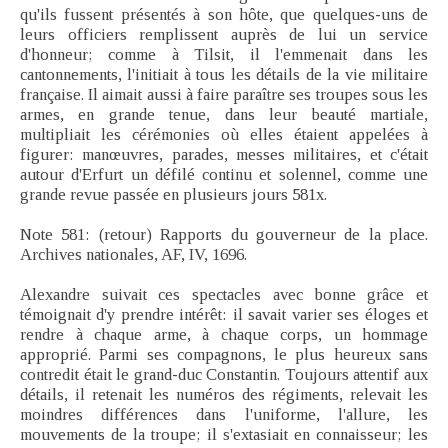
qu'ils fussent présentés à son hôte, que quelques-uns de
leurs officiers remplissent auprès de lui un service
d'honneur; comme à Tilsit, il l'emmenait dans les
cantonnements, l'initiait à tous les détails de la vie militaire
française. Il aimait aussi à faire paraître ses troupes sous les
armes, en grande tenue, dans leur beauté martiale,
multipliait les cérémonies où elles étaient appelées à
figurer: manœuvres, parades, messes militaires, et c'était
autour d'Erfurt un défilé continu et solennel, comme une
grande revue passée en plusieurs jours 581x.
Note 581: (retour) Rapports du gouverneur de la place.
Archives nationales, AF, IV, 1696.
Alexandre suivait ces spectacles avec bonne grâce et
témoignait d'y prendre intérêt: il savait varier ses éloges et
rendre à chaque arme, à chaque corps, un hommage
approprié. Parmi ses compagnons, le plus heureux sans
contredit était le grand-duc Constantin. Toujours attentif aux
détails, il retenait les numéros des régiments, relevait les
moindres différences dans l'uniforme, l'allure, les
mouvements de la troupe; il s'extasiait en connaisseur; les