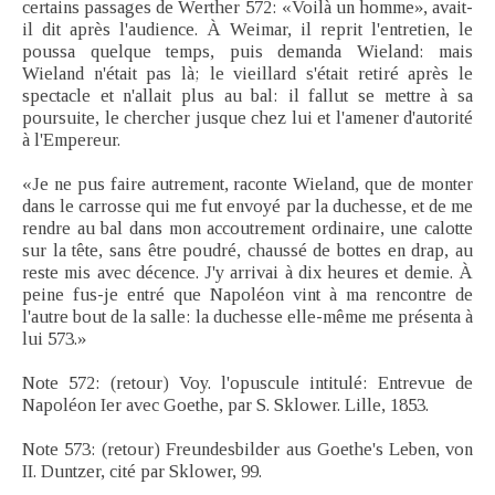
certains passages de Werther 572: «Voilà un homme», avait-
il dit après l'audience. À Weimar, il reprit l'entretien, le
poussa quelque temps, puis demanda Wieland: mais
Wieland n'était pas là; le vieillard s'était retiré après le
spectacle et n'allait plus au bal: il fallut se mettre à sa
poursuite, le chercher jusque chez lui et l'amener d'autorité
à l'Empereur.
«Je ne pus faire autrement, raconte Wieland, que de monter
dans le carrosse qui me fut envoyé par la duchesse, et de me
rendre au bal dans mon accoutrement ordinaire, une calotte
sur la tête, sans être poudré, chaussé de bottes en drap, au
reste mis avec décence. J'y arrivai à dix heures et demie. À
peine fus-je entré que Napoléon vint à ma rencontre de
l'autre bout de la salle: la duchesse elle-même me présenta à
lui 573.»
Note 572: (retour) Voy. l'opuscule intitulé: Entrevue de
Napoléon Ier avec Goethe, par S. Sklower. Lille, 1853.
Note 573: (retour) Freundesbilder aus Goethe's Leben, von
II. Duntzer, cité par Sklower, 99.