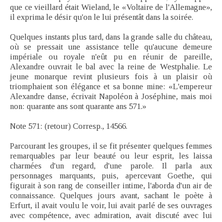
que ce vieillard était Wieland, le «Voltaire de l'Allemagne»,
il exprima le désir qu'on le lui présentât dans la soirée.
Quelques instants plus tard, dans la grande salle du château,
où se pressait une assistance telle qu'aucune demeure
impériale ou royale n'eût pu en réunir de pareille,
Alexandre ouvrait le bal avec la reine de Westphalie. Le
jeune monarque revint plusieurs fois à un plaisir où
triomphaient son élégance et sa bonne mine: «L'empereur
Alexandre danse, écrivait Napoléon à Joséphine, mais moi
non: quarante ans sont quarante ans 571.»
Note 571: (retour) Corresp., 14566.
Parcourant les groupes, il se fit présenter quelques femmes
remarquables par leur beauté ou leur esprit, les laissa
charmées d'un regard, d'une parole. Il parla aux
personnages marquants, puis, apercevant Goethe, qui
figurait à son rang de conseiller intime, l'aborda d'un air de
connaissance. Quelques jours avant, sachant le poète à
Erfurt, il avait voulu le voir, lui avait parlé de ses ouvrages
avec compétence, avec admiration, avait discuté avec lui