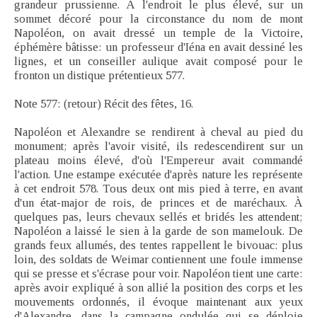
grandeur prussienne. À l'endroit le plus élevé, sur un
sommet décoré pour la circonstance du nom de mont
Napoléon, on avait dressé un temple de la Victoire,
éphémère bâtisse: un professeur d'Iéna en avait dessiné les
lignes, et un conseiller aulique avait composé pour le
fronton un distique prétentieux 577.
Note 577: (retour) Récit des fêtes, 16.
Napoléon et Alexandre se rendirent à cheval au pied du
monument; après l'avoir visité, ils redescendirent sur un
plateau moins élevé, d'où l'Empereur avait commandé
l'action. Une estampe exécutée d'après nature les représente
à cet endroit 578. Tous deux ont mis pied à terre, en avant
d'un état-major de rois, de princes et de maréchaux. À
quelques pas, leurs chevaux sellés et bridés les attendent;
Napoléon a laissé le sien à la garde de son mamelouk. De
grands feux allumés, des tentes rappellent le bivouac: plus
loin, des soldats de Weimar contiennent une foule immense
qui se presse et s'écrase pour voir. Napoléon tient une carte:
après avoir expliqué à son allié la position des corps et les
mouvements ordonnés, il évoque maintenant aux yeux
d'Alexandre, dans la campagne ondulée qui se déploie