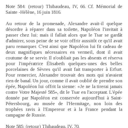
Note 584: (retour) Thibaudeau, IV, 66. Cf. Mémorial de
Sainte -Hélène, 16 juin 1816.
Au retour de la promenade, Alexandre avait-il quelque
désordre à réparer dans sa toilette, Napoléon l'invitait à
passer chez lui; mais il fallait alors que le Tsar se gardât
d'admirer, sous peine de se voir offrir aussitôt ce qu'il avait
paru remarquer. C'est ainsi que Napoléon lui fit cadeau de
deux magnifiques nécessaires en vermeil, dont il avait
coutume de se servir. Il n'oubliait pas les absents et réserva
pour l'impératrice Élisabeth quelques-unes des belles
porcelaines de Sèvres qu'il avait fait transporter à Erfurt.
Pour remercier, Alexandre trouvait des mots qui n'avaient
rien de banal. Un jour, comme il avait oublié de prendre son
épée, Napoléon lui offrit la sienne: «Je ne la tirerai jamais
contre Votre Majesté 585», dit le Tsar en l'acceptant. L'épée
donnée par Napoléon est conservée aujourd'hui à Saint-
Pétersbourg, au musée de l'Hermitage, non loin des
trophées ravis à l'Empereur et à la France pendant la
campagne de Russie.
Note 585: (retour) Thibaudeau, IV, 70.