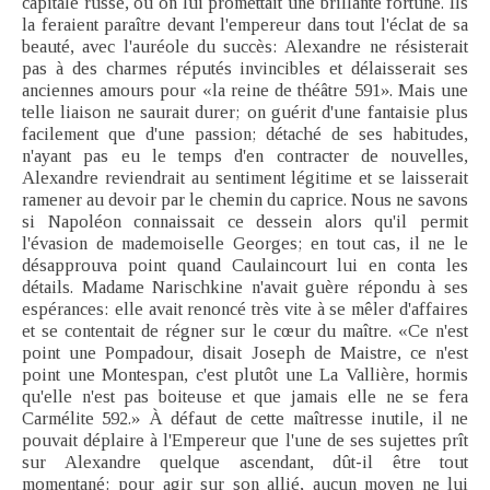
capitale russe, où on lui promettait une brillante fortune. Ils
la feraient paraître devant l'empereur dans tout l'éclat de sa
beauté, avec l'auréole du succès: Alexandre ne résisterait
pas à des charmes réputés invincibles et délaisserait ses
anciennes amours pour «la reine de théâtre 591». Mais une
telle liaison ne saurait durer; on guérit d'une fantaisie plus
facilement que d'une passion; détaché de ses habitudes,
n'ayant pas eu le temps d'en contracter de nouvelles,
Alexandre reviendrait au sentiment légitime et se laisserait
ramener au devoir par le chemin du caprice. Nous ne savons
si Napoléon connaissait ce dessein alors qu'il permit
l'évasion de mademoiselle Georges; en tout cas, il ne le
désapprouva point quand Caulaincourt lui en conta les
détails. Madame Narischkine n'avait guère répondu à ses
espérances: elle avait renoncé très vite à se mêler d'affaires
et se contentait de régner sur le cœur du maître. «Ce n'est
point une Pompadour, disait Joseph de Maistre, ce n'est
point une Montespan, c'est plutôt une La Vallière, hormis
qu'elle n'est pas boiteuse et que jamais elle ne se fera
Carmélite 592.» À défaut de cette maîtresse inutile, il ne
pouvait déplaire à l'Empereur que l'une de ses sujettes prît
sur Alexandre quelque ascendant, dût-il être tout
momentané: pour agir sur son allié, aucun moyen ne lui