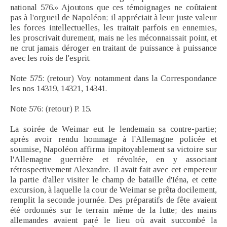
national 576.» Ajoutons que ces témoignages ne coûtaient
pas à l'orgueil de Napoléon; il appréciait à leur juste valeur
les forces intellectuelles, les traitait parfois en ennemies,
les proscrivait durement, mais ne les méconnaissait point, et
ne crut jamais déroger en traitant de puissance à puissance
avec les rois de l'esprit.
Note 575: (retour) Voy. notamment dans la Correspondance
les nos 14319, 14321, 14341.
Note 576: (retour) P. 15.
La soirée de Weimar eut le lendemain sa contre-partie;
après avoir rendu hommage à l'Allemagne policée et
soumise, Napoléon affirma impitoyablement sa victoire sur
l'Allemagne guerrière et révoltée, en y associant
rétrospectivement Alexandre. Il avait fait avec cet empereur
la partie d'aller visiter le champ de bataille d'Iéna, et cette
excursion, à laquelle la cour de Weimar se prêta docilement,
remplit la seconde journée. Des préparatifs de fête avaient
été ordonnés sur le terrain même de la lutte; des mains
allemandes avaient paré le lieu où avait succombé la