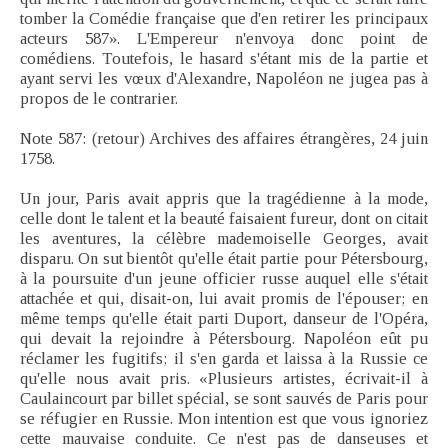
tomber la Comédie française que d'en retirer les principaux
acteurs 587». L'Empereur n'envoya donc point de
comédiens. Toutefois, le hasard s'étant mis de la partie et
ayant servi les vœux d'Alexandre, Napoléon ne jugea pas à
propos de le contrarier.
Note 587: (retour) Archives des affaires étrangères, 24 juin
1758.
Un jour, Paris avait appris que la tragédienne à la mode,
celle dont le talent et la beauté faisaient fureur, dont on citait
les aventures, la célèbre mademoiselle Georges, avait
disparu. On sut bientôt qu'elle était partie pour Pétersbourg,
à la poursuite d'un jeune officier russe auquel elle s'était
attachée et qui, disait-on, lui avait promis de l'épouser; en
même temps qu'elle était parti Duport, danseur de l'Opéra,
qui devait la rejoindre à Pétersbourg. Napoléon eût pu
réclamer les fugitifs; il s'en garda et laissa à la Russie ce
qu'elle nous avait pris. «Plusieurs artistes, écrivait-il à
Caulaincourt par billet spécial, se sont sauvés de Paris pour
se réfugier en Russie. Mon intention est que vous ignoriez
cette mauvaise conduite. Ce n'est pas de danseuses et