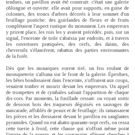
tendues, un pavillon avait été construit: c'était une galerie
oblongue et ouverte; elle avait pour supports, en guise de
colonnes, des troncs d'arbres décorés à leur sommet d'un
feuillage postiche; des guirlandes de fleurs et de fruits
complétaient l'aspect rustique du monument. Les empereurs
y prirent place, les rois les y avaient précédés; puis, sur un
signal, l'enceinte de toile s'abaissa par endroits, et à travers
les ouvertures pratiquées, des cerfs, des daims, des
chevreuils s'élancèrent, rabattus des parties environnantes
de la forêt.
Dès que les monarques eurent tiré, un feu roulant de
mousqueterie s'alluma sur le front de la galerie. Éperdues,
les bêtes bondissaient dans l'enceinte, s'offraient aux coups,
venaient tomber et mourir devant les empereurs. Un appel
de trompettes et de cymbales saluait l'apparition de chaque
dix-cors. Par moments, la fusillade cessait: on voyait sortir
de dessous bois des traqueurs déguisés en sauvages de
mascarade, affublés de peaux et de feuillage; ils ramassaient
les pièces et les dressaient devant le pavillon en sanglantes
pyramides. Quand on eut abattu quarante-sept cerfs, on cessa
cette tuerie à froid, cette chasse qui n'offrait même point
l'image de la guerre, et les souverains allèrent chercher à