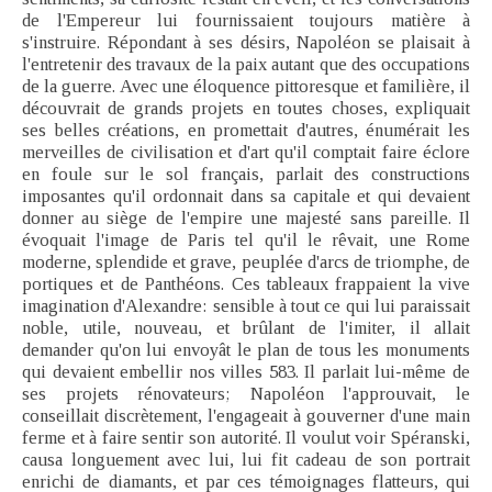
de l'Empereur lui fournissaient toujours matière à
s'instruire. Répondant à ses désirs, Napoléon se plaisait à
l'entretenir des travaux de la paix autant que des occupations
de la guerre. Avec une éloquence pittoresque et familière, il
découvrait de grands projets en toutes choses, expliquait
ses belles créations, en promettait d'autres, énumérait les
merveilles de civilisation et d'art qu'il comptait faire éclore
en foule sur le sol français, parlait des constructions
imposantes qu'il ordonnait dans sa capitale et qui devaient
donner au siège de l'empire une majesté sans pareille. Il
évoquait l'image de Paris tel qu'il le rêvait, une Rome
moderne, splendide et grave, peuplée d'arcs de triomphe, de
portiques et de Panthéons. Ces tableaux frappaient la vive
imagination d'Alexandre: sensible à tout ce qui lui paraissait
noble, utile, nouveau, et brûlant de l'imiter, il allait
demander qu'on lui envoyât le plan de tous les monuments
qui devaient embellir nos villes 583. Il parlait lui-même de
ses projets rénovateurs; Napoléon l'approuvait, le
conseillait discrètement, l'engageait à gouverner d'une main
ferme et à faire sentir son autorité. Il voulut voir Spéranski,
causa longuement avec lui, lui fit cadeau de son portrait
enrichi de diamants, et par ces témoignages flatteurs, qui