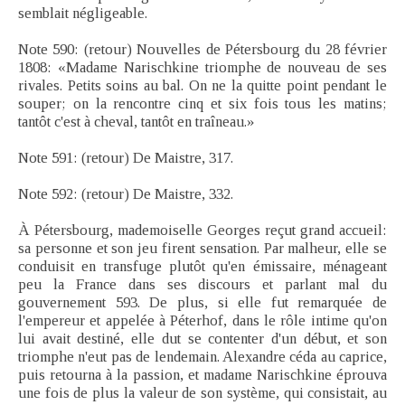
semblait négligeable.
Note 590: (retour) Nouvelles de Pétersbourg du 28 février
1808: «Madame Narischkine triomphe de nouveau de ses
rivales. Petits soins au bal. On ne la quitte point pendant le
souper; on la rencontre cinq et six fois tous les matins;
tantôt c'est à cheval, tantôt en traîneau.»
Note 591: (retour) De Maistre, 317.
Note 592: (retour) De Maistre, 332.
À Pétersbourg, mademoiselle Georges reçut grand accueil:
sa personne et son jeu firent sensation. Par malheur, elle se
conduisit en transfuge plutôt qu'en émissaire, ménageant
peu la France dans ses discours et parlant mal du
gouvernement 593. De plus, si elle fut remarquée de
l'empereur et appelée à Péterhof, dans le rôle intime qu'on
lui avait destiné, elle dut se contenter d'un début, et son
triomphe n'eut pas de lendemain. Alexandre céda au caprice,
puis retourna à la passion, et madame Narischkine éprouva
une fois de plus la valeur de son système, qui consistait, au