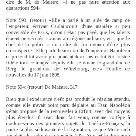
dire de M. de Maistre, «à ne pas faire attention aux
distractions 594».
Note 593: (retour) «Elle a parlé à un aide de camp de
l'empereur, écrivait Caulaincourt, d'une manière si peu
convenable de Paris, qu'on n'était pas payé, que les talents
étaient persécutés, soumis au régime militaire, etc., que le
chef de la police a eu ordre de lui intimer d'être plus
circonspecte... Elle parle beaucoup de l'empereur Napoléon
et prétend lui avoir plu pendant deux ans et lui être restée
fidèle tout ce temps: depuis elle se donne le grand-duc de
Berg, le grand-duc de Würzbourg, etc.» Feuille de
nouvelles du 17 juin 1808.
Note 594: (retour) De Maistre, 317.
Bien que l'expérience n'eût pas produit le résultat attendu,
comme elle n'avait point paru déplaire au Tsar, Napoléon
s'était proposé de la renouveler à Erfurt, avec des moyens
plus étendus. Il avait donc fait venir, comme cortège à
quelques-uns des premiers sujets du Théâtre-Français, la
partie la plus séduisante de la figuration, ce que Metternich
appelait «le cadre de la tragédie 595». Suivant le diplomate