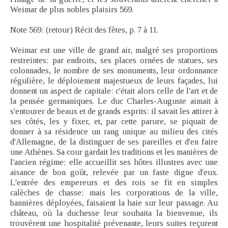
Weimar de plus nobles plaisirs 569.
Note 569: (retour) Récit des fêtes, p. 7 à 11.
Weimar est une ville de grand air, malgré ses proportions
restreintes; par endroits, ses places ornées de statues, ses
colonnades, le nombre de ses monuments, leur ordonnance
régulière, le déploiement majestueux de leurs façades, lui
donnent un aspect de capitale: c'était alors celle de l'art et de
la pensée germaniques. Le duc Charles-Auguste aimait à
s'entourer de beaux et de grands esprits: il savait les attirer à
ses côtés, les y fixer, et, par cette parure, se piquait de
donner à sa résidence un rang unique au milieu des cités
d'Allemagne, de la distinguer de ses pareilles et d'en faire
une Athènes. Sa cour gardait les traditions et les manières de
l'ancien régime; elle accueillit ses hôtes illustres avec une
aisance de bon goût, relevée par un faste digne d'eux.
L'entrée des empereurs et des rois se fit en simples
calèches de chasse; mais les corporations de la ville,
bannières déployées, faisaient la haie sur leur passage. Au
château, où la duchesse leur souhaita la bienvenue, ils
trouvèrent une hospitalité prévenante, leurs suites reçurent