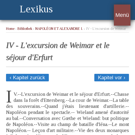
Lexikus
Menü
Home
›
Bibliothek
›
NAPOLÉON ET ALEXANDRE I.
› IV - L'excursion de Weimar
et le séjour d'Erfurt
IV - L'excursion de Weimar et le
séjour d'Erfurt
‹ Kapitel zurück
Kapitel vor ›
I
V.--L'excursion de Weimar et le séjour d'Erfurt.--Chasse
dans la forêt d'Ettersberg.--La cour de Weimar.--La table
des souverains.--Quand j'étais lieutenant d'artillerie.--
Napoléon pendant le spectacle.-- Wieland amené d'autorité
au bal.--Conversation avec Gœthe et Wieland: but politique
de Napoléon.--Visite au champ de bataille d'Iéna.--Le mont
Napoléon.-- Leçon d'art militaire.--Vie des deux monarques