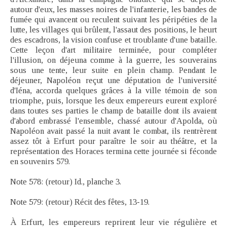
autour d'eux, les masses noires de l'infanterie, les bandes de
fumée qui avancent ou reculent suivant les péripéties de la
lutte, les villages qui brûlent, l'assaut des positions, le heurt
des escadrons, la vision confuse et troublante d'une bataille.
Cette leçon d'art militaire terminée, pour compléter
l'illusion, on déjeuna comme à la guerre, les souverains
sous une tente, leur suite en plein champ. Pendant le
déjeuner, Napoléon reçut une députation de l'université
d'Iéna, accorda quelques grâces à la ville témoin de son
triomphe, puis, lorsque les deux empereurs eurent exploré
dans toutes ses parties le champ de bataille dont ils avaient
d'abord embrassé l'ensemble, chassé autour d'Apolda, où
Napoléon avait passé la nuit avant le combat, ils rentrèrent
assez tôt à Erfurt pour paraître le soir au théâtre, et la
représentation des Horaces termina cette journée si féconde
en souvenirs 579.
Note 578: (retour) Id., planche 3.
Note 579: (retour) Récit des fêtes, 13-19.
À Erfurt, les empereurs reprirent leur vie régulière et