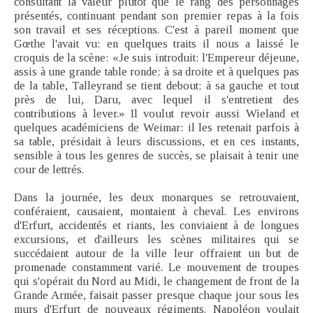
consultant la valeur plutôt que le rang des personnages
présentés, continuant pendant son premier repas à la fois
son travail et ses réceptions. C'est à pareil moment que
Gœthe l'avait vu: en quelques traits il nous a laissé le
croquis de la scène: «Je suis introduit: l'Empereur déjeune,
assis à une grande table ronde; à sa droite et à quelques pas
de la table, Talleyrand se tient debout; à sa gauche et tout
près de lui, Daru, avec lequel il s'entretient des
contributions à lever.» Il voulut revoir aussi Wieland et
quelques académiciens de Weimar: il les retenait parfois à
sa table, présidait à leurs discussions, et en ces instants,
sensible à tous les genres de succès, se plaisait à tenir une
cour de lettrés.
Dans la journée, les deux monarques se retrouvaient,
conféraient, causaient, montaient à cheval. Les environs
d'Erfurt, accidentés et riants, les conviaient à de longues
excursions, et d'ailleurs les scènes militaires qui se
succédaient autour de la ville leur offraient un but de
promenade constamment varié. Le mouvement de troupes
qui s'opérait du Nord au Midi, le changement de front de la
Grande Armée, faisait passer presque chaque jour sous les
murs d'Erfurt de nouveaux régiments. Napoléon voulait