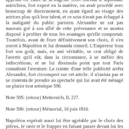
autrichien, fort expert en la matière, on avait procédé avec
beaucoup de discernement, en ayant égard au visage des
actrices plus qu'à leur talent, et ce soin n'avait pas échappé à
la malignité du public parisien. Alexandre ne sut pas
mauvais gré à son allié de cette prévenance et se montra
disposé à profiter de tous les avantages qu'elle comportait.
Toutefois, avant de fixer définitivement son choix, il s'en
ouvrit à Napoléon et lui demanda conseil. L'Empereur loua
fort son goût, mais, en ami véritable, se crut obligé de
l'avertir qu'il eût, dans la circonstance, à se méfier des
indiscrétions, et ne lui dissimula point que tout Paris
connaîtrait l'aventure. La crainte d'une telle publicité arrêta
Alexandre, fort circonspect sur cet article; il n'insista pas et
se contenta de prendre au spectacle qui lui avait été ménagé
un plaisir tout artistique 596.
Note 595: (retour) Metternich, II, 227.
Note 596: (retour) Mémorial, 16 juin 1816.
Napoléon espérait aussi lui être agréable par le choix des
pièces, le ravir et le frapper en faisant passer devant lui les