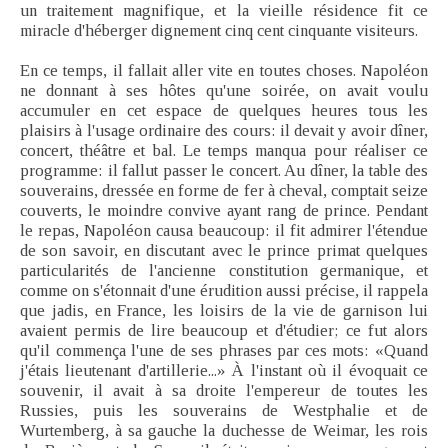
un traitement magnifique, et la vieille résidence fit ce
miracle d'héberger dignement cinq cent cinquante visiteurs.
En ce temps, il fallait aller vite en toutes choses. Napoléon
ne donnant à ses hôtes qu'une soirée, on avait voulu
accumuler en cet espace de quelques heures tous les
plaisirs à l'usage ordinaire des cours: il devait y avoir dîner,
concert, théâtre et bal. Le temps manqua pour réaliser ce
programme: il fallut passer le concert. Au dîner, la table des
souverains, dressée en forme de fer à cheval, comptait seize
couverts, le moindre convive ayant rang de prince. Pendant
le repas, Napoléon causa beaucoup: il fit admirer l'étendue
de son savoir, en discutant avec le prince primat quelques
particularités de l'ancienne constitution germanique, et
comme on s'étonnait d'une érudition aussi précise, il rappela
que jadis, en France, les loisirs de la vie de garnison lui
avaient permis de lire beaucoup et d'étudier; ce fut alors
qu'il commença l'une de ses phrases par ces mots: «Quand
j'étais lieutenant d'artillerie...» À l'instant où il évoquait ce
souvenir, il avait à sa droite l'empereur de toutes les
Russies, puis les souverains de Westphalie et de
Wurtemberg, à sa gauche la duchesse de Weimar, les rois