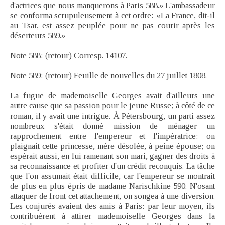
d'actrices que nous manquerons à Paris 588.» L'ambassadeur
se conforma scrupuleusement à cet ordre: «La France, dit-il
au Tsar, est assez peuplée pour ne pas courir après les
déserteurs 589.»
Note 588: (retour) Corresp. 14107.
Note 589: (retour) Feuille de nouvelles du 27 juillet 1808.
La fugue de mademoiselle Georges avait d'ailleurs une
autre cause que sa passion pour le jeune Russe; à côté de ce
roman, il y avait une intrigue. À Pétersbourg, un parti assez
nombreux s'était donné mission de ménager un
rapprochement entre l'empereur et l'impératrice: on
plaignait cette princesse, mère désolée, à peine épouse; on
espérait aussi, en lui ramenant son mari, gagner des droits à
sa reconnaissance et profiter d'un crédit reconquis. La tâche
que l'on assumait était difficile, car l'empereur se montrait
de plus en plus épris de madame Narischkine 590. N'osant
attaquer de front cet attachement, on songea à une diversion.
Les conjurés avaient des amis à Paris: par leur moyen, ils
contribuèrent à attirer mademoiselle Georges dans la