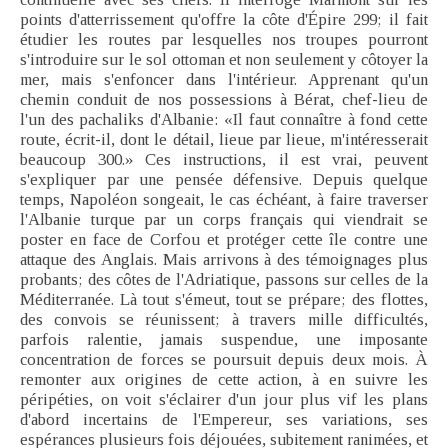
points d'atterrissement qu'offre la côte d'Épire 299; il fait
étudier les routes par lesquelles nos troupes pourront
s'introduire sur le sol ottoman et non seulement y côtoyer la
mer, mais s'enfoncer dans l'intérieur. Apprenant qu'un
chemin conduit de nos possessions à Bérat, chef-lieu de
l'un des pachaliks d'Albanie: «Il faut connaître à fond cette
route, écrit-il, dont le détail, lieue par lieue, m'intéresserait
beaucoup 300.» Ces instructions, il est vrai, peuvent
s'expliquer par une pensée défensive. Depuis quelque
temps, Napoléon songeait, le cas échéant, à faire traverser
l'Albanie turque par un corps français qui viendrait se
poster en face de Corfou et protéger cette île contre une
attaque des Anglais. Mais arrivons à des témoignages plus
probants; des côtes de l'Adriatique, passons sur celles de la
Méditerranée. Là tout s'émeut, tout se prépare; des flottes,
des convois se réunissent; à travers mille difficultés,
parfois ralentie, jamais suspendue, une imposante
concentration de forces se poursuit depuis deux mois. À
remonter aux origines de cette action, à en suivre les
péripéties, on voit s'éclairer d'un jour plus vif les plans
d'abord incertains de l'Empereur, ses variations, ses
espérances plusieurs fois déjouées, subitement ranimées, et