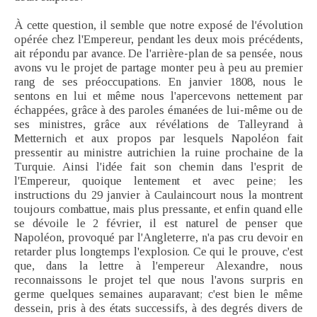
À cette question, il semble que notre exposé de l'évolution
opérée chez l'Empereur, pendant les deux mois précédents,
ait répondu par avance. De l'arrière-plan de sa pensée, nous
avons vu le projet de partage monter peu à peu au premier
rang de ses préoccupations. En janvier 1808, nous le
sentons en lui et même nous l'apercevons nettement par
échappées, grâce à des paroles émanées de lui-même ou de
ses ministres, grâce aux révélations de Talleyrand à
Metternich et aux propos par lesquels Napoléon fait
pressentir au ministre autrichien la ruine prochaine de la
Turquie. Ainsi l'idée fait son chemin dans l'esprit de
l'Empereur, quoique lentement et avec peine; les
instructions du 29 janvier à Caulaincourt nous la montrent
toujours combattue, mais plus pressante, et enfin quand elle
se dévoile le 2 février, il est naturel de penser que
Napoléon, provoqué par l'Angleterre, n'a pas cru devoir en
retarder plus longtemps l'explosion. Ce qui le prouve, c'est
que, dans la lettre à l'empereur Alexandre, nous
reconnaissons le projet tel que nous l'avons surpris en
germe quelques semaines auparavant; c'est bien le même
dessein, pris à des états successifs, à des degrés divers de