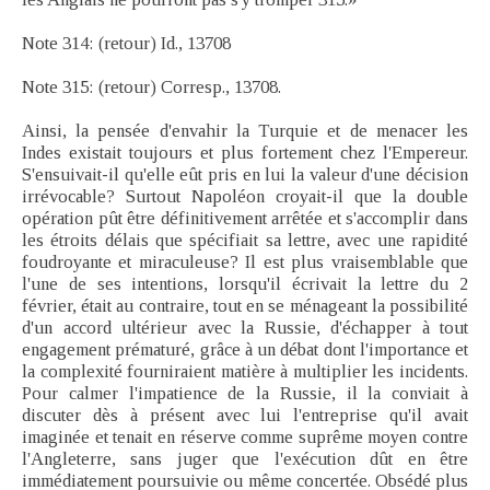
Note 314: (retour) Id., 13708
Note 315: (retour) Corresp., 13708.
Ainsi, la pensée d'envahir la Turquie et de menacer les
Indes existait toujours et plus fortement chez l'Empereur.
S'ensuivait-il qu'elle eût pris en lui la valeur d'une décision
irrévocable? Surtout Napoléon croyait-il que la double
opération pût être définitivement arrêtée et s'accomplir dans
les étroits délais que spécifiait sa lettre, avec une rapidité
foudroyante et miraculeuse? Il est plus vraisemblable que
l'une de ses intentions, lorsqu'il écrivait la lettre du 2
février, était au contraire, tout en se ménageant la possibilité
d'un accord ultérieur avec la Russie, d'échapper à tout
engagement prématuré, grâce à un débat dont l'importance et
la complexité fourniraient matière à multiplier les incidents.
Pour calmer l'impatience de la Russie, il la conviait à
discuter dès à présent avec lui l'entreprise qu'il avait
imaginée et tenait en réserve comme suprême moyen contre
l'Angleterre, sans juger que l'exécution dût en être
immédiatement poursuivie ou même concertée. Obsédé plus