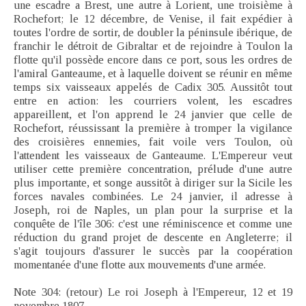
une escadre a Brest, une autre à Lorient, une troisième à
Rochefort; le 12 décembre, de Venise, il fait expédier à
toutes l'ordre de sortir, de doubler la péninsule ibérique, de
franchir le détroit de Gibraltar et de rejoindre à Toulon la
flotte qu'il possède encore dans ce port, sous les ordres de
l'amiral Ganteaume, et à laquelle doivent se réunir en même
temps six vaisseaux appelés de Cadix 305. Aussitôt tout
entre en action: les courriers volent, les escadres
appareillent, et l'on apprend le 24 janvier que celle de
Rochefort, réussissant la première à tromper la vigilance
des croisières ennemies, fait voile vers Toulon, où
l'attendent les vaisseaux de Ganteaume. L'Empereur veut
utiliser cette première concentration, prélude d'une autre
plus importante, et songe aussitôt à diriger sur la Sicile les
forces navales combinées. Le 24 janvier, il adresse à
Joseph, roi de Naples, un plan pour la surprise et la
conquête de l'île 306: c'est une réminiscence et comme une
réduction du grand projet de descente en Angleterre; il
s'agit toujours d'assurer le succès par la coopération
momentanée d'une flotte aux mouvements d'une armée.
Note 304: (retour) Le roi Joseph à l'Empereur, 12 et 19
novembre 1807.