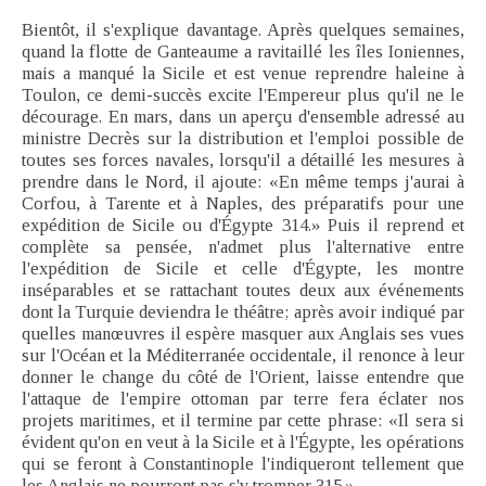
Bientôt, il s'explique davantage. Après quelques semaines,
quand la flotte de Ganteaume a ravitaillé les îles Ioniennes,
mais a manqué la Sicile et est venue reprendre haleine à
Toulon, ce demi-succès excite l'Empereur plus qu'il ne le
décourage. En mars, dans un aperçu d'ensemble adressé au
ministre Decrès sur la distribution et l'emploi possible de
toutes ses forces navales, lorsqu'il a détaillé les mesures à
prendre dans le Nord, il ajoute: «En même temps j'aurai à
Corfou, à Tarente et à Naples, des préparatifs pour une
expédition de Sicile ou d'Égypte 314.» Puis il reprend et
complète sa pensée, n'admet plus l'alternative entre
l'expédition de Sicile et celle d'Égypte, les montre
inséparables et se rattachant toutes deux aux événements
dont la Turquie deviendra le théâtre; après avoir indiqué par
quelles manœuvres il espère masquer aux Anglais ses vues
sur l'Océan et la Méditerranée occidentale, il renonce à leur
donner le change du côté de l'Orient, laisse entendre que
l'attaque de l'empire ottoman par terre fera éclater nos
projets maritimes, et il termine par cette phrase: «Il sera si
évident qu'on en veut à la Sicile et à l'Égypte, les opérations
qui se feront à Constantinople l'indiqueront tellement que
les Anglais ne pourront pas s'y tromper 315.»