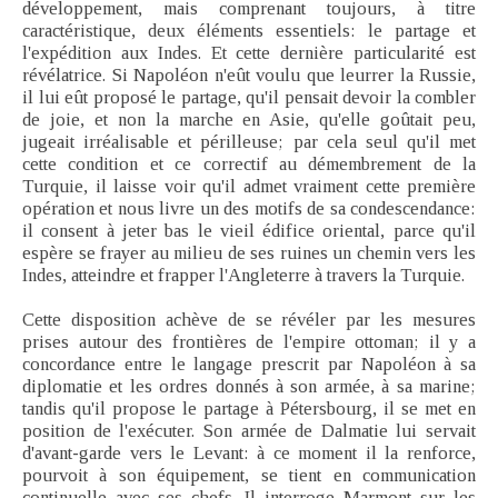
développement, mais comprenant toujours, à titre
caractéristique, deux éléments essentiels: le partage et
l'expédition aux Indes. Et cette dernière particularité est
révélatrice. Si Napoléon n'eût voulu que leurrer la Russie,
il lui eût proposé le partage, qu'il pensait devoir la combler
de joie, et non la marche en Asie, qu'elle goûtait peu,
jugeait irréalisable et périlleuse; par cela seul qu'il met
cette condition et ce correctif au démembrement de la
Turquie, il laisse voir qu'il admet vraiment cette première
opération et nous livre un des motifs de sa condescendance:
il consent à jeter bas le vieil édifice oriental, parce qu'il
espère se frayer au milieu de ses ruines un chemin vers les
Indes, atteindre et frapper l'Angleterre à travers la Turquie.
Cette disposition achève de se révéler par les mesures
prises autour des frontières de l'empire ottoman; il y a
concordance entre le langage prescrit par Napoléon à sa
diplomatie et les ordres donnés à son armée, à sa marine;
tandis qu'il propose le partage à Pétersbourg, il se met en
position de l'exécuter. Son armée de Dalmatie lui servait
d'avant-garde vers le Levant: à ce moment il la renforce,
pourvoit à son équipement, se tient en communication
continuelle avec ses chefs. Il interroge Marmont sur les