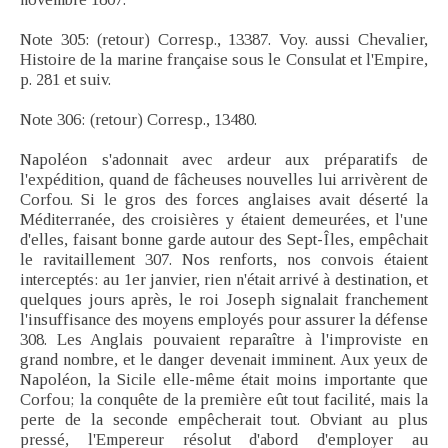
Note 305: (retour) Corresp., 13387. Voy. aussi Chevalier,
Histoire de la marine française sous le Consulat et l'Empire,
p. 281 et suiv.
Note 306: (retour) Corresp., 13480.
Napoléon s'adonnait avec ardeur aux préparatifs de
l'expédition, quand de fâcheuses nouvelles lui arrivèrent de
Corfou. Si le gros des forces anglaises avait déserté la
Méditerranée, des croisières y étaient demeurées, et l'une
d'elles, faisant bonne garde autour des Sept-Îles, empêchait
le ravitaillement 307. Nos renforts, nos convois étaient
interceptés: au 1er janvier, rien n'était arrivé à destination, et
quelques jours après, le roi Joseph signalait franchement
l'insuffisance des moyens employés pour assurer la défense
308. Les Anglais pouvaient reparaître à l'improviste en
grand nombre, et le danger devenait imminent. Aux yeux de
Napoléon, la Sicile elle-même était moins importante que
Corfou; la conquête de la première eût tout facilité, mais la
perte de la seconde empêcherait tout. Obviant au plus
pressé, l'Empereur résolut d'abord d'employer au