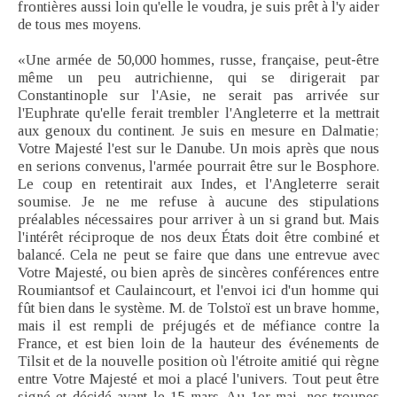
frontières aussi loin qu'elle le voudra, je suis prêt à l'y aider
de tous mes moyens.
«Une armée de 50,000 hommes, russe, française, peut-être
même un peu autrichienne, qui se dirigerait par
Constantinople sur l'Asie, ne serait pas arrivée sur
l'Euphrate qu'elle ferait trembler l'Angleterre et la mettrait
aux genoux du continent. Je suis en mesure en Dalmatie;
Votre Majesté l'est sur le Danube. Un mois après que nous
en serions convenus, l'armée pourrait être sur le Bosphore.
Le coup en retentirait aux Indes, et l'Angleterre serait
soumise. Je ne me refuse à aucune des stipulations
préalables nécessaires pour arriver à un si grand but. Mais
l'intérêt réciproque de nos deux États doit être combiné et
balancé. Cela ne peut se faire que dans une entrevue avec
Votre Majesté, ou bien après de sincères conférences entre
Roumiantsof et Caulaincourt, et l'envoi ici d'un homme qui
fût bien dans le système. M. de Tolstoï est un brave homme,
mais il est rempli de préjugés et de méfiance contre la
France, et est bien loin de la hauteur des événements de
Tilsit et de la nouvelle position où l'étroite amitié qui règne
entre Votre Majesté et moi a placé l'univers. Tout peut être
signé et décidé avant le 15 mars. Au 1er mai, nos troupes