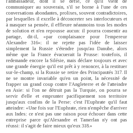
l'ambassadeur, dont il se défie, ce qu'il vient de
communiquer au souverain, s'il se borne à l'une de ces
conversations abondantes, prolixes, souvent contradictoires,
par lesquelles il excelle à déconcerter ses interlocuteurs et
à masquer sa pensée, il effleure néanmoins tous les modes
de solution et n'en repousse aucun: il pourra consentir au
partage, dit-il, «par complaisance pour l'empereur
Alexandre 316»; il ne rejette pas l'idée de laisser
simplement la Russie s'étendre jusqu'au Danube, alors
même que la France évacuerait la Prusse: toutefois, il
redemande encore la Silésie, mais déclare toujours et avec
une grande énergie qu'il est prêt à y renoncer, à la restituer
sur-le-champ, si la Russie se retire des Principautés 317. Il
ne se montre invariable qu'en un point, la nécessité de
frapper un grand coup contre l'Angleterre et de l'atteindre
en Asie: si l'on ne détruit pas la Turquie, on pourra se
servir d'elle et emprunter pacifiquement son territoire
jusqu'aux confins de la Perse; c'est l'Euphrate qu'il faut
atteindre: «Une fois sur l'Euphrate, rien n'empêche d'arriver
aux Indes; ce n'est pas une raison pour échouer dans cette
entreprise parce qu'Alexandre et Tamerlan n'y ont pas
réussi: il s'agit de faire mieux qu'eux 318.»