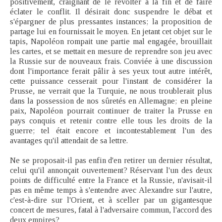
positivement, craignant de le révolter à la fin et de faire
éclater le conflit. Il désirait donc suspendre le débat et
s'épargner de plus pressantes instances; la proposition de
partage lui en fournissait le moyen. En jetant cet objet sur le
tapis, Napoléon rompait une partie mal engagée, brouillait
les cartes, et se mettait en mesure de reprendre son jeu avec
la Russie sur de nouveaux frais. Conviée à une discussion
dont l'importance ferait pâlir à ses yeux tout autre intérêt,
cette puissance cesserait pour l'instant de considérer la
Prusse, ne verrait que la Turquie, ne nous troublerait plus
dans la possession de nos sûretés en Allemagne; en pleine
paix, Napoléon pourrait continuer de traiter la Prusse en
pays conquis et retenir contre elle tous les droits de la
guerre; tel était encore et incontestablement l'un des
avantages qu'il attendait de sa lettre.
Ne se proposait-il pas enfin d'en retirer un dernier résultat,
celui qu'il annonçait ouvertement? Réservant l'un des deux
points de difficulté entre la France et la Russie, n'avisait-il
pas en même temps à s'entendre avec Alexandre sur l'autre,
c'est-à-dire sur l'Orient, et à sceller par un gigantesque
concert de mesures, fatal à l'adversaire commun, l'accord des
deux empires?