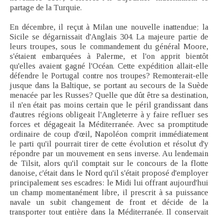
partage de la Turquie.
En décembre, il reçut à Milan une nouvelle inattendue; la
Sicile se dégarnissait d'Anglais 304. La majeure partie de
leurs troupes, sous le commandement du général Moore,
s'étaient embarquées à Palerme, et l'on apprit bientôt
qu'elles avaient gagné l'Océan. Cette expédition allait-elle
défendre le Portugal contre nos troupes? Remonterait-elle
jusque dans la Baltique, se portant au secours de la Suède
menacée par les Russes? Quelle que dût être sa destination,
il n'en était pas moins certain que le péril grandissant dans
d'autres régions obligeait l'Angleterre à y faire refluer ses
forces et dégageait la Méditerranée. Avec sa promptitude
ordinaire de coup d'œil, Napoléon comprit immédiatement
le parti qu'il pourrait tirer de cette évolution et résolut d'y
répondre par un mouvement en sens inverse. Au lendemain
de Tilsit, alors qu'il comptait sur le concours de la flotte
danoise, c'était dans le Nord qu'il s'était proposé d'employer
principalement ses escadres: le Midi lui offrant aujourd'hui
un champ momentanément libre, il prescrit à sa puissance
navale un subit changement de front et décide de la
transporter tout entière dans la Méditerranée. Il conservait