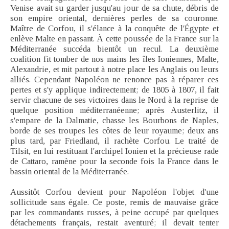
Venise avait su garder jusqu'au jour de sa chute, débris de
son empire oriental, dernières perles de sa couronne.
Maître de Corfou, il s'élance à la conquête de l'Égypte et
enlève Malte en passant. À cette poussée de la France sur la
Méditerranée succéda bientôt un recul. La deuxième
coalition fit tomber de nos mains les îles Ioniennes, Malte,
Alexandrie, et mit partout à notre place les Anglais ou leurs
alliés. Cependant Napoléon ne renonce pas à réparer ces
pertes et s'y applique indirectement; de 1805 à 1807, il fait
servir chacune de ses victoires dans le Nord à la reprise de
quelque position méditerranéenne; après Austerlitz, il
s'empare de la Dalmatie, chasse les Bourbons de Naples,
borde de ses troupes les côtes de leur royaume; deux ans
plus tard, par Friedland, il rachète Corfou. Le traité de
Tilsit, en lui restituant l'archipel Ionien et la précieuse rade
de Cattaro, ramène pour la seconde fois la France dans le
bassin oriental de la Méditerranée.
Aussitôt Corfou devient pour Napoléon l'objet d'une
sollicitude sans égale. Ce poste, remis de mauvaise grâce
par les commandants russes, à peine occupé par quelques
détachements français, restait aventuré; il devait tenter