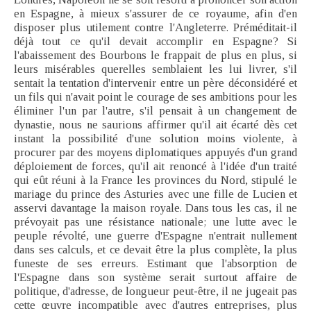
en Espagne, à mieux s'assurer de ce royaume, afin d'en
disposer plus utilement contre l'Angleterre. Préméditait-il
déjà tout ce qu'il devait accomplir en Espagne? Si
l'abaissement des Bourbons le frappait de plus en plus, si
leurs misérables querelles semblaient les lui livrer, s'il
sentait la tentation d'intervenir entre un père déconsidéré et
un fils qui n'avait point le courage de ses ambitions pour les
éliminer l'un par l'autre, s'il pensait à un changement de
dynastie, nous ne saurions affirmer qu'il ait écarté dès cet
instant la possibilité d'une solution moins violente, à
procurer par des moyens diplomatiques appuyés d'un grand
déploiement de forces, qu'il ait renoncé à l'idée d'un traité
qui eût réuni à la France les provinces du Nord, stipulé le
mariage du prince des Asturies avec une fille de Lucien et
asservi davantage la maison royale. Dans tous les cas, il ne
prévoyait pas une résistance nationale; une lutte avec le
peuple révolté, une guerre d'Espagne n'entrait nullement
dans ses calculs, et ce devait être la plus complète, la plus
funeste de ses erreurs. Estimant que l'absorption de
l'Espagne dans son système serait surtout affaire de
politique, d'adresse, de longueur peut-être, il ne jugeait pas
cette œuvre incompatible avec d'autres entreprises, plus