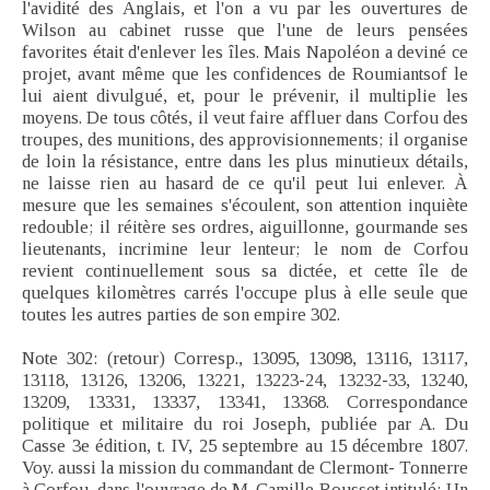
l'avidité des Anglais, et l'on a vu par les ouvertures de
Wilson au cabinet russe que l'une de leurs pensées
favorites était d'enlever les îles. Mais Napoléon a deviné ce
projet, avant même que les confidences de Roumiantsof le
lui aient divulgué, et, pour le prévenir, il multiplie les
moyens. De tous côtés, il veut faire affluer dans Corfou des
troupes, des munitions, des approvisionnements; il organise
de loin la résistance, entre dans les plus minutieux détails,
ne laisse rien au hasard de ce qu'il peut lui enlever. À
mesure que les semaines s'écoulent, son attention inquiète
redouble; il réitère ses ordres, aiguillonne, gourmande ses
lieutenants, incrimine leur lenteur; le nom de Corfou
revient continuellement sous sa dictée, et cette île de
quelques kilomètres carrés l'occupe plus à elle seule que
toutes les autres parties de son empire 302.
Note 302: (retour) Corresp., 13095, 13098, 13116, 13117,
13118, 13126, 13206, 13221, 13223-24, 13232-33, 13240,
13209, 13331, 13337, 13341, 13368. Correspondance
politique et militaire du roi Joseph, publiée par A. Du
Casse 3e édition, t. IV, 25 septembre au 15 décembre 1807.
Voy. aussi la mission du commandant de Clermont- Tonnerre
à Corfou, dans l'ouvrage de M. Camille Rousset intitulé: Un