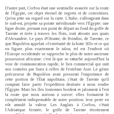
D'autre part, Corfou était une sentinelle avancée sur la route
de l'Égypte, cet objet éternel de regrets et de convoitises.
Qu'on jette un regard sur la carte. L'Italie, s'allongeant dans
le sud-est, projette sa pointe méridionale vers l'Égypte; une
ligne droite, prenant son point de départ au fond du golfe de
Tarente et tirée à travers les flots, irait aboutir aux quais
d'Alexandrie. Le pays d'Otrante, de Brindisi, de Tarente, ce
que Napoléon appelait «l'extrémité de la botte 303» et ce qui
en figure plus exactement le talon, tel est l'endroit où
l'Europe occidentale se rapproche le plus de notre ancienne
possession africaine; c'est là que se rattache aujourd'hui la
voie de communication rapide, le lien commercial qui unit
nos contrées par Suez à celles de l'extrême Asie. Le génie
précurseur de Napoléon avait pressenti l'importance de
cette portion de l'État napolitain; c'était de Tarente qu'il
comptait faire partir l'expédition destinée à nous rendre
l'Égypte. Mais les îles Ioniennes bordent et jalonnent à l'est
la route que nous aurions à suivre; elles formaient le
complément indispensable de notre position; leur perte en
eût annulé la valeur. Les Anglais à Corfou, c'était
l'Adriatique fermée, le golfe de Tarente étroitement