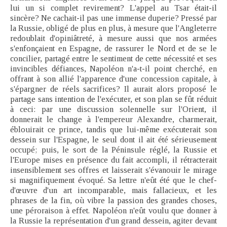
lui un si complet revirement? L'appel au Tsar était-il
sincère? Ne cachait-il pas une immense duperie? Pressé par
la Russie, obligé de plus en plus, à mesure que l'Angleterre
redoublait d'opiniâtreté, à mesure aussi que nos armées
s'enfonçaient en Espagne, de rassurer le Nord et de se le
concilier, partagé entre le sentiment de cette nécessité et ses
invincibles défiances, Napoléon n'a-t-il point cherché, en
offrant à son allié l'apparence d'une concession capitale, à
s'épargner de réels sacrifices? Il aurait alors proposé le
partage sans intention de l'exécuter, et son plan se fût réduit
à ceci: par une discussion solennelle sur l'Orient, il
donnerait le change à l'empereur Alexandre, charmerait,
éblouirait ce prince, tandis que lui-même exécuterait son
dessein sur l'Espagne, le seul dont il ait été sérieusement
occupé; puis, le sort de la Péninsule réglé, la Russie et
l'Europe mises en présence du fait accompli, il rétracterait
insensiblement ses offres et laisserait s'évanouir le mirage
si magnifiquement évoqué. Sa lettre n'eût été que le chef-
d'œuvre d'un art incomparable, mais fallacieux, et les
phrases de la fin, où vibre la passion des grandes choses,
une péroraison à effet. Napoléon n'eût voulu que donner à
la Russie la représentation d'un grand dessein, agiter devant