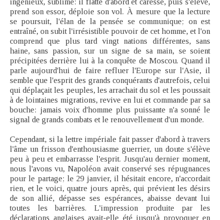
ingénieux, sublime: il flatte d'abord et caresse, puis s'élève,
prend son essor, déploie son vol. À mesure que la lecture
se poursuit, l'élan de la pensée se communique; on est
entraîné, on subit l'irrésistible pouvoir de cet homme, et l'on
comprend que plus tard vingt nations différentes, sans
haine, sans passion, sur un signe de sa main, se soient
précipitées derrière lui à la conquête de Moscou. Quand il
parle aujourd'hui de faire refluer l'Europe sur l'Asie, il
semble que l'esprit des grands conquérants d'autrefois, celui
qui déplaçait les peuples, les arrachait du sol et les poussait
à de lointaines migrations, revive en lui et commande par sa
bouche: jamais voix d'homme plus puissante n'a sonné le
signal de grands combats et le renouvellement d'un monde.
Cependant, si la lettre impériale fait passer d'abord à travers
l'âme un frisson d'enthousiasme guerrier, un doute s'élève
peu à peu et embarrasse l'esprit. Jusqu'au dernier moment,
nous l'avons vu, Napoléon avait conservé ses répugnances
pour le partage; le 29 janvier, il hésitait encore, n'accordait
rien, et le voici, quatre jours après, qui prévient les désirs
de son allié, dépasse ses espérances, abaisse devant lui
toutes les barrières. L'impression produite par les
déclarations anglaises avait-elle été jusqu'à provoquer en