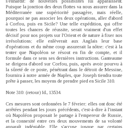
s'enhardit: de nouvelles possibilités lui apparaissent.
Puisque la jonction des deux flottes va nous assurer dans la
Méditerranée une supériorité passagère, mais réelle,
pourquoi ne pas associer les deux opérations, aller d'abord
à Corfou, puis en Sicile? Une telle expédition, qui offre
toutes les chances de réussite, serait vraiment d'un effet
décisif pour nos projets sur l'Orient et de nature à fixer nos
irrésolutions; elle enlèverait aux Anglais leur base
d'opérations et du même coup assurerait la nôtre; c'est à la
tenter que Napoléon se résout en fin de compte, et il
formule dans ce sens ses dernières instructions. Ganteaume
se dirigera d'abord sur Corfou, puis, après avoir pourvu à
la sûreté de ce poste, pénétrant dans le détroit de Messine,
fournira à notre armée de Naples, que Joseph tiendra toute
prête à passer, les moyens de prendre pied en Sicile 310.
Note 310: (retour) Id., 13534.
Ces mesures sont ordonnées le 7 février; elles ont donc été
arrêtées pendant les jours précédents, c'est-à-dire à l'instant
où Napoléon proposait le partage à l'empereur de Russie,
et la connexité entre ces deux mouvements de sa volonté
apparaît indéniable. Elle s'accuse jusque par certains