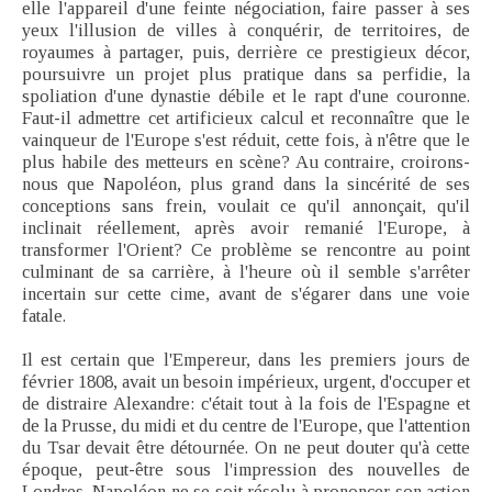
elle l'appareil d'une feinte négociation, faire passer à ses
yeux l'illusion de villes à conquérir, de territoires, de
royaumes à partager, puis, derrière ce prestigieux décor,
poursuivre un projet plus pratique dans sa perfidie, la
spoliation d'une dynastie débile et le rapt d'une couronne.
Faut-il admettre cet artificieux calcul et reconnaître que le
vainqueur de l'Europe s'est réduit, cette fois, à n'être que le
plus habile des metteurs en scène? Au contraire, croirons-
nous que Napoléon, plus grand dans la sincérité de ses
conceptions sans frein, voulait ce qu'il annonçait, qu'il
inclinait réellement, après avoir remanié l'Europe, à
transformer l'Orient? Ce problème se rencontre au point
culminant de sa carrière, à l'heure où il semble s'arrêter
incertain sur cette cime, avant de s'égarer dans une voie
fatale.
Il est certain que l'Empereur, dans les premiers jours de
février 1808, avait un besoin impérieux, urgent, d'occuper et
de distraire Alexandre: c'était tout à la fois de l'Espagne et
de la Prusse, du midi et du centre de l'Europe, que l'attention
du Tsar devait être détournée. On ne peut douter qu'à cette
époque, peut-être sous l'impression des nouvelles de
Londres, Napoléon ne se soit résolu à prononcer son action