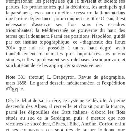
s'emprisonne, les presqu'îles qui la divisent et isolent ses
parties, les promontoires qui la déchirent, les archipels qui
la parsèment, les canaux où elle se resserre, la tiennent dans
une étroite dépendance; pour conquérir le libre Océan, il est
nécessaire d'asservir ses flots sous des escadres
triomphantes; la Méditerranée se gouverne du haut des
terres qui la dominent. Parmi ces positions, Napoléon, guidé
par cet instinct topographique, ce «diagnostic des lieux
301» que nul n'a possédé à un si haut degré, avait
immédiatement reconnu les plus importantes, les mieux
situées, celles qui devaient servir de bases à son pouvoir, et
son but était de se les approprier successivement.
Note 301: (retour) L. Drapeyron, Revue de géographie,
mars 1888: Le grand dessein méditerranéen et l'expédition
d'Égypte.
Dès le début de sa carrière, ce système se dévoile. À peine
descendu des Alpes, il recueille et choisit pour la France,
parmi les dépouilles des États italiens, d'abord les îlots
situés au sud de la Sardaigne, puis, à mesure que nos
victoires se succèdent, Gênes, l'Elbe, Ancône, Corfou enfin
et ses compagnes, ces sept îles de la mer Ionienne que