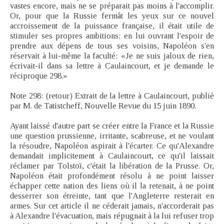
vastes encore, mais ne se préparait pas moins à l'accomplir.
Or, pour que la Russie fermât les yeux sur ce nouvel
accroissement de la puissance française, il était utile de
stimuler ses propres ambitions; en lui ouvrant l'espoir de
prendre aux dépens de tous ses voisins, Napoléon s'en
réservait à lui-même la faculté: «Je ne suis jaloux de rien,
écrivait-il dans sa lettre à Caulaincourt, et je demande le
réciproque 298.»
Note 298: (retour) Extrait de la lettre à Caulaincourt, publié
par M. de Tatistcheff, Nouvelle Revue du 15 juin 1890.
Ayant laissé d'autre part se créer entre la France et la Russie
une question prussienne, irritante, scabreuse, et ne voulant
la résoudre, Napoléon aspirait à l'écarter. Ce qu'Alexandre
demandait implicitement à Caulaincourt, ce qu'il laissait
réclamer par Tolstoï, c'était la libération de la Prusse. Or,
Napoléon était profondément résolu à ne point laisser
échapper cette nation des liens où il la retenait, à ne point
desserrer son étreinte, tant que l'Angleterre resterait en
armes. Sur cet article il ne céderait jamais, n'accorderait pas
à Alexandre l'évacuation, mais répugnait à la lui refuser trop