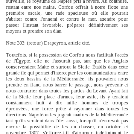
surveillé, le royaume de Naples pris à revers. Au contraire,
restant entre nos mains, Corfou offrait à notre flotte une
première escale, une rade spacieuse où elle pourrait
s'abriter contre l'ennemi et contre la mer, attendre pour
passer l'instant favorable, préparer définitivement ses
moyens et prendre son élan.
Note 303: (retour) Drapeyron, article cité.
Toutefois, si la possession de Corfou nous facilitait l'accès
de l'Égypte, elle ne l'assurait pas, tant que les Anglais
conserveraient Malte et surtout la Sicile. Établis dans cette
grande île qui permet d'intercepter les communications entre
les deux bassins de la Méditerranée, ils pouvaient nous
prendre en flanc, nous barrer le passage, nous prévenir et
nous contrarier dans toutes les parties du Levant. Ayant fait
de la Sicile leur place d'armes, leur asile, ils y tenaient
constamment huit à dix mille hommes de troupes
éprouvées, une force prête à rayonner dans toutes les
directions. Napoléon les jugeait maîtres de la Méditerranée
tant qu'ils seraient dans l'île; aussi, lorsqu'il n'entrevoit pas
encore la possibilité de les en chasser, en octobre et
novembre 1807, s'efforce-t-il d'ajourner indéfiniment le