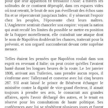
pour que leur apparition fît tressaillir l'Asie: à travers les
solitudes de ce continent dépeuplé, dans ces espaces vides
où tout retentit, le bruit de nos pas éveillerait des échos sans
fin et se répercuterait jusqu'aux Indes; il y sèmerait l'espoir
chez les peuples, l'épouvante chez leurs maîtres.
L'Angleterre sentirait chanceler son empire; voyant la nation
qui avait reculé les limites du possible se mettre en position
de la frapper mortellement, elle craindrait une attaque dont
le nom de Napoléon doublerait les chances, traiterait pour la
prévenir, et son orgueil succomberait devant cette suprême
menace.
Telles étaient les pensées que Napoléon roulait dans son
esprit en revenant d Italie; on peut croire qu'elles l'avaient
hanté durant les longues heures de la route. Le 1er janvier
1808, arrivant aux Tuileries, sans prendre aucun repos, il
s'enferme avec Talleyrand et converse avec lui cinq heures
287. S'il avait laissé le prince de Bénévent échanger le
ministère contre la dignité de vice-grand électeur, il aimait
toujours à prendre ses avis, le consacrait aux grandes
affaires, après l'avoir déchargé des autres, et le tenait en
réserve pour les consultations de haute politique. Ses
conférences avec lui se répétèrent plusieurs jours et furent