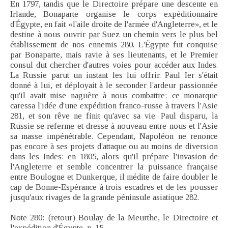
En 1797, tandis que le Directoire prépare une descente en
Irlande, Bonaparte organise le corps expéditionnaire
d'Égypte, en fait «l'aile droite de l'armée d'Angleterre», et le
destine à nous ouvrir par Suez un chemin vers le plus bel
établissement de nos ennemis 280. L'Égypte fut conquise
par Bonaparte, mais ravie à ses lieutenants, et le Premier
consul dut chercher d'autres voies pour accéder aux Indes.
La Russie parut un instant les lui offrir. Paul Ier s'était
donné à lui, et déployait à le seconder l'ardeur passionnée
qu'il avait mise naguère à nous combattre: ce monarque
caressa l'idée d'une expédition franco-russe à travers l'Asie
281, et son rêve ne finit qu'avec sa vie. Paul disparu, la
Russie se referme et dresse à nouveau entre nous et l'Asie
sa masse impénétrable. Cependant, Napoléon ne renonce
pas encore à ses projets d'attaque ou au moins de diversion
dans les Indes: en 1805, alors qu'il prépare l'invasion de
l'Angleterre et semble concentrer la puissance française
entre Boulogne et Dunkerque, il médite de faire doubler le
cap de Bonne-Espérance à trois escadres et de les pousser
jusqu'aux rivages de la grande péninsule asiatique 282.
Note 280: (retour) Boulay de la Meurthe, le Directoire et
l'expédition d'Égypte, p. 15.