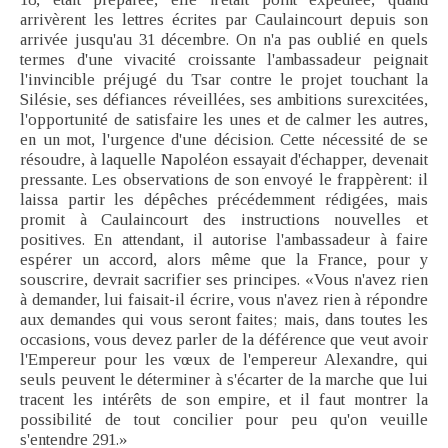
arrivèrent les lettres écrites par Caulaincourt depuis son
arrivée jusqu'au 31 décembre. On n'a pas oublié en quels
termes d'une vivacité croissante l'ambassadeur peignait
l'invincible préjugé du Tsar contre le projet touchant la
Silésie, ses défiances réveillées, ses ambitions surexcitées,
l'opportunité de satisfaire les unes et de calmer les autres,
en un mot, l'urgence d'une décision. Cette nécessité de se
résoudre, à laquelle Napoléon essayait d'échapper, devenait
pressante. Les observations de son envoyé le frappèrent: il
laissa partir les dépêches précédemment rédigées, mais
promit à Caulaincourt des instructions nouvelles et
positives. En attendant, il autorise l'ambassadeur à faire
espérer un accord, alors même que la France, pour y
souscrire, devrait sacrifier ses principes. «Vous n'avez rien
à demander, lui faisait-il écrire, vous n'avez rien à répondre
aux demandes qui vous seront faites; mais, dans toutes les
occasions, vous devez parler de la déférence que veut avoir
l'Empereur pour les vœux de l'empereur Alexandre, qui
seuls peuvent le déterminer à s'écarter de la marche que lui
tracent les intérêts de son empire, et il faut montrer la
possibilité de tout concilier pour peu qu'on veuille
s'entendre 291.»