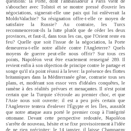
questions: la Porte, dont l'ambassadeur à Paris vient de
s'aboucher avec Tolstoï et se montre pressé d'ouvrir les
négociations, signerait-elle une paix qui lui enlèverait la
MoldoValachie? Sa résignation offre-t-elle ce moyen de
satisfaire la Russie? Au contraire, les Turcs
recommenceront-ils la lutte plutôt que de céder les deux
provinces, et faut-il, dans tous les cas, que l'Orient reste en
feu? Quelle que soit l'issue de la négociation, la Porte
demeurera-t-elle notre alliée contre l'Angleterre? Quels
moyens de guerre peut-elle nous offrir? Sur tous ces
points, Napoléon veut être exactement renseigné 289. Il
revient enfin à son objection de principe contre le partage et
songe qu'il n'a point réussi à la lever: la présence des flottes
britanniques dans la Méditerranée gêne, contrarie tous ses
plans, et, modérant son essor vers d'idéales conquêtes, le
ramène à des réalités prévues et menaçantes. Il n'est point
certain que la Turquie s'écroule au premier choc, et que
l'Asie nous soit ouverte; il est a peu près certain que
l'Angleterre tentera d'enlever l'Égypte et les Îles, aussitôt
que notre attaque aura porté le premier coup à l'intégrité
ottomane. Devant cette perspective redoutée, Napoléon
s'arrête de nouveau, hésite et se fixe provisoirement à l'idée
de ne rien précipiter; le 14 janvier, il laisse Champagny