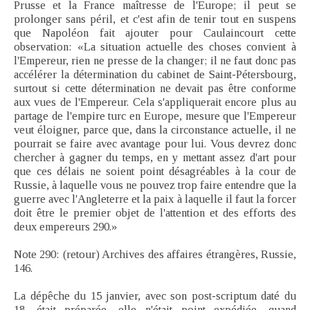
Prusse et la France maîtresse de l'Europe; il peut se
prolonger sans péril, et c'est afin de tenir tout en suspens
que Napoléon fait ajouter pour Caulaincourt cette
observation: «La situation actuelle des choses convient à
l'Empereur, rien ne presse de la changer; il ne faut donc pas
accélérer la détermination du cabinet de Saint-Pétersbourg,
surtout si cette détermination ne devait pas être conforme
aux vues de l'Empereur. Cela s'appliquerait encore plus au
partage de l'empire turc en Europe, mesure que l'Empereur
veut éloigner, parce que, dans la circonstance actuelle, il ne
pourrait se faire avec avantage pour lui. Vous devrez donc
chercher à gagner du temps, en y mettant assez d'art pour
que ces délais ne soient point désagréables à la cour de
Russie, à laquelle vous ne pouvez trop faire entendre que la
guerre avec l'Angleterre et la paix à laquelle il faut la forcer
doit être le premier objet de l'attention et des efforts des
deux empereurs 290.»
Note 290: (retour) Archives des affaires étrangères, Russie,
146.
La dépêche du 15 janvier, avec son post-scriptum daté du
18, était préparée, elle n'était point expédiée, quand