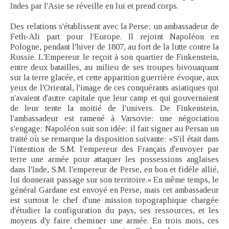
Indes par l'Asie se réveille en lui et prend corps.
Des relations s'établissent avec la Perse; un ambassadeur de
Feth-Ali part pour l'Europe. Il rejoint Napoléon en
Pologne, pendant l'hiver de 1807, au fort de la lutte contre la
Russie. L'Empereur le reçoit à son quartier de Finkenstein,
entre deux batailles, au milieu de ses troupes bivouaquant
sur la terre glacée, et cette apparition guerrière évoque, aux
yeux de l'Oriental, l'image de ces conquérants asiatiques qui
n'avaient d'autre capitale que leur camp et qui gouvernaient
de leur tente la moitié de l'univers. De Finkenstein,
l'ambassadeur est ramené à Varsovie: une négociation
s'engage; Napoléon suit son idée; il fait signer au Persan un
traité où se remarque la disposition suivante: «S'il était dans
l'intention de S.M. l'empereur des Français d'envoyer par
terre une armée pour attaquer les possessions anglaises
dans l'Inde, S.M. l'empereur de Perse, en bon et fidèle allié,
lui donnerait passage sur son territoire.» En même temps, le
général Gardane est envoyé en Perse, mais cet ambassadeur
est surtout le chef d'une mission topographique chargée
d'étudier la configuration du pays, ses ressources, et les
moyens d'y faire cheminer une armée. En trois mois, ces