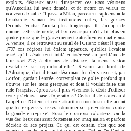
exploits, désireux aussi d'inspecter ces États vénitiens
qu'Austerlitz lui avait donnés, et de mettre en valeur ce
nouveau domaine. Il passa à Milan, parcourut rapidement la
Lombardie, semant les institutions utiles, les germes
féconds. Venise l'arrêta plus longtemps: il s'occupa de
ranimer cette cité morte, et l'on remarqua qu'il y fit plus en
quatre jours que le gouvernement autrichien en quatre ans.
À Venise, il se retrouvait au seuil de l'Orient; c'était là qu'en
1797 ces régions lui étaient apparues, qu'elles l'avaient
tenté, qu'il s'était senti initié et intéressé au problème de
leur sort 277; à dix ans de distance, la même vision
révélatrice se reproduisit-elle? Revenu au bord de
l'Adriatique, dont il tenait désormais les deux rives et, par
Corfou, gardait l'entrée, contemplant ce golfe profond qui
s'ouvre sur les mers grecques et dont il voulait faire une
rade française, éprouva-t-il plus vivement le désir d'utiliser
cette précieuse base d'opérations? Céda-t-il de nouveau à
l'appel de l'Orient, et cette attraction contribua-t-elle autant
que les exigences russes à diminuer ses préventions contre
la grande entreprise? Nous le croirions volontiers, car la
vue des lieux saisissait fortement son imagination et parfois
décidait de ses projets. Ce qui est certain, c'est que son
esprit se met de nouveau à évoluer vers l'Orient. De Venise,