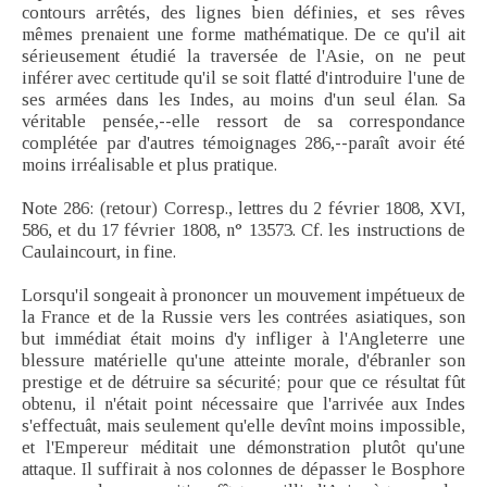
contours arrêtés, des lignes bien définies, et ses rêves
mêmes prenaient une forme mathématique. De ce qu'il ait
sérieusement étudié la traversée de l'Asie, on ne peut
inférer avec certitude qu'il se soit flatté d'introduire l'une de
ses armées dans les Indes, au moins d'un seul élan. Sa
véritable pensée,--elle ressort de sa correspondance
complétée par d'autres témoignages 286,--paraît avoir été
moins irréalisable et plus pratique.
Note 286: (retour) Corresp., lettres du 2 février 1808, XVI,
586, et du 17 février 1808, n° 13573. Cf. les instructions de
Caulaincourt, in fine.
Lorsqu'il songeait à prononcer un mouvement impétueux de
la France et de la Russie vers les contrées asiatiques, son
but immédiat était moins d'y infliger à l'Angleterre une
blessure matérielle qu'une atteinte morale, d'ébranler son
prestige et de détruire sa sécurité; pour que ce résultat fût
obtenu, il n'était point nécessaire que l'arrivée aux Indes
s'effectuât, mais seulement qu'elle devînt moins impossible,
et l'Empereur méditait une démonstration plutôt qu'une
attaque. Il suffirait à nos colonnes de dépasser le Bosphore