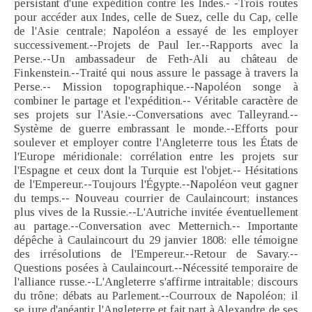
persistant d'une expédition contre les Indes.- -Trois routes
pour accéder aux Indes, celle de Suez, celle du Cap, celle
de l'Asie centrale; Napoléon a essayé de les employer
successivement.--Projets de Paul Ier.--Rapports avec la
Perse.--Un ambassadeur de Feth-Ali au château de
Finkenstein.--Traité qui nous assure le passage à travers la
Perse.-- Mission topographique.--Napoléon songe à
combiner le partage et l'expédition.-- Véritable caractère de
ses projets sur l'Asie.--Conversations avec Talleyrand.--
Système de guerre embrassant le monde.--Efforts pour
soulever et employer contre l'Angleterre tous les États de
l'Europe méridionale: corrélation entre les projets sur
l'Espagne et ceux dont la Turquie est l'objet.-- Hésitations
de l'Empereur.--Toujours l'Égypte.--Napoléon veut gagner
du temps.-- Nouveau courrier de Caulaincourt; instances
plus vives de la Russie.--L'Autriche invitée éventuellement
au partage.--Conversation avec Metternich.-- Importante
dépêche à Caulaincourt du 29 janvier 1808: elle témoigne
des irrésolutions de l'Empereur.--Retour de Savary.--
Questions posées à Caulaincourt.--Nécessité temporaire de
l'alliance russe.--L'Angleterre s'affirme intraitable; discours
du trône; débats au Parlement.--Courroux de Napoléon; il
se jure d'anéantir l'Angleterre et fait part à Alexandre de ses