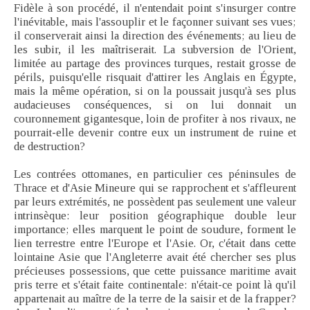
Fidèle à son procédé, il n'entendait point s'insurger contre
l'inévitable, mais l'assouplir et le façonner suivant ses vues;
il conserverait ainsi la direction des événements; au lieu de
les subir, il les maîtriserait. La subversion de l'Orient,
limitée au partage des provinces turques, restait grosse de
périls, puisqu'elle risquait d'attirer les Anglais en Égypte,
mais la même opération, si on la poussait jusqu'à ses plus
audacieuses conséquences, si on lui donnait un
couronnement gigantesque, loin de profiter à nos rivaux, ne
pourrait-elle devenir contre eux un instrument de ruine et
de destruction?
Les contrées ottomanes, en particulier ces péninsules de
Thrace et d'Asie Mineure qui se rapprochent et s'affleurent
par leurs extrémités, ne possèdent pas seulement une valeur
intrinsèque: leur position géographique double leur
importance; elles marquent le point de soudure, forment le
lien terrestre entre l'Europe et l'Asie. Or, c'était dans cette
lointaine Asie que l'Angleterre avait été chercher ses plus
précieuses possessions, que cette puissance maritime avait
pris terre et s'était faite continentale: n'était-ce point là qu'il
appartenait au maître de la terre de la saisir et de la frapper?