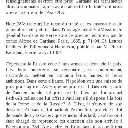
renseignements devront être pris; Gardane les transmettra
alors à son maître, après avoir fait ratifier le traité qui nous
ouvre l'intérieur de l'Asie 283.
Note 283: (retour) Le texte du traité et les instructions du
général ont été publiés dans l'ouvrage intitulé: «Mission du
général Gardane en Perse sous le premier empire», par le
comte Alfred de Gardane. Paris, 1865, p. 71-94. Cf. Lettres
inédites de Talleyrand à Napoléon, publiées par M. Pierre
Bertrand, février à avril 1807.
Cependant la Russie cède à nos armes et demande la paix.
Les deux empereurs se rencontrent, se comprennent,
s'accordent, mettent en commun leurs haines et leurs
ambitions. Dans cette alliance, Napoléon voit une raison de
plus pour agir en Asie; que ne pourra-t-il dans cette partie
de l'ancien monde, s'il joint aux facilités que lui promet
Feth-Ali celles que lui offrait Paul Ier, s'il dispose à la fois
de la Perse et de la Russie? À Tilsit, il s'ouvre de son
dessein à Alexandre, lui parle de l'expédition projetée et lui
demande de s'y associer; quatre mois plus tard, Caulaincourt
était chargé de reprendre cet entretien dès son arrivée à
Pétersbourg 284. Alexandre et Roumiantsof accueillirent