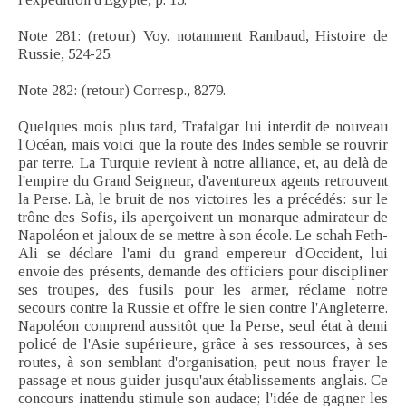
Note 281: (retour) Voy. notamment Rambaud, Histoire de
Russie, 524-25.
Note 282: (retour) Corresp., 8279.
Quelques mois plus tard, Trafalgar lui interdit de nouveau
l'Océan, mais voici que la route des Indes semble se rouvrir
par terre. La Turquie revient à notre alliance, et, au delà de
l'empire du Grand Seigneur, d'aventureux agents retrouvent
la Perse. Là, le bruit de nos victoires les a précédés: sur le
trône des Sofis, ils aperçoivent un monarque admirateur de
Napoléon et jaloux de se mettre à son école. Le schah Feth-
Ali se déclare l'ami du grand empereur d'Occident, lui
envoie des présents, demande des officiers pour discipliner
ses troupes, des fusils pour les armer, réclame notre
secours contre la Russie et offre le sien contre l'Angleterre.
Napoléon comprend aussitôt que la Perse, seul état à demi
policé de l'Asie supérieure, grâce à ses ressources, à ses
routes, à son semblant d'organisation, peut nous frayer le
passage et nous guider jusqu'aux établissements anglais. Ce
concours inattendu stimule son audace; l'idée de gagner les