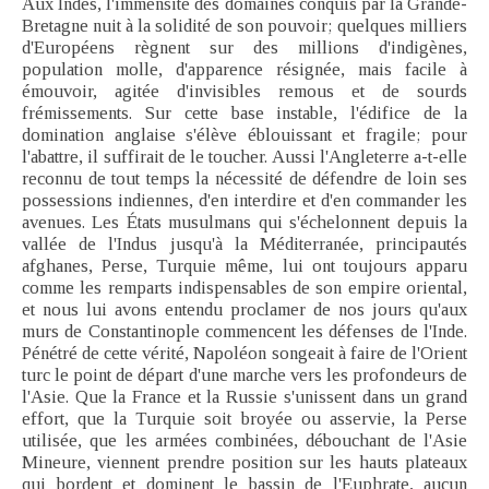
Aux Indes, l'immensité des domaines conquis par la Grande-
Bretagne nuit à la solidité de son pouvoir; quelques milliers
d'Européens règnent sur des millions d'indigènes,
population molle, d'apparence résignée, mais facile à
émouvoir, agitée d'invisibles remous et de sourds
frémissements. Sur cette base instable, l'édifice de la
domination anglaise s'élève éblouissant et fragile; pour
l'abattre, il suffirait de le toucher. Aussi l'Angleterre a-t-elle
reconnu de tout temps la nécessité de défendre de loin ses
possessions indiennes, d'en interdire et d'en commander les
avenues. Les États musulmans qui s'échelonnent depuis la
vallée de l'Indus jusqu'à la Méditerranée, principautés
afghanes, Perse, Turquie même, lui ont toujours apparu
comme les remparts indispensables de son empire oriental,
et nous lui avons entendu proclamer de nos jours qu'aux
murs de Constantinople commencent les défenses de l'Inde.
Pénétré de cette vérité, Napoléon songeait à faire de l'Orient
turc le point de départ d'une marche vers les profondeurs de
l'Asie. Que la France et la Russie s'unissent dans un grand
effort, que la Turquie soit broyée ou asservie, la Perse
utilisée, que les armées combinées, débouchant de l'Asie
Mineure, viennent prendre position sur les hauts plateaux
qui bordent et dominent le bassin de l'Euphrate, aucun