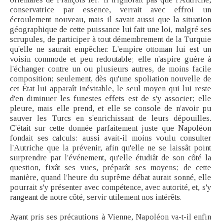
conservatrice par essence, verrait avec effroi un
écroulement nouveau, mais il savait aussi que la situation
géographique de cette puissance lui fait une loi, malgré ses
scrupules, de participer à tout démembrement de la Turquie
qu'elle ne saurait empêcher. L'empire ottoman lui est un
voisin commode et peu redoutable; elle n'aspire guère à
l'échanger contre un ou plusieurs autres, de moins facile
composition; seulement, dès qu'une spoliation nouvelle de
cet État lui apparaît inévitable, le seul moyen qui lui reste
d'en diminuer les funestes effets est de s'y associer; elle
pleure, mais elle prend, et elle se console de n'avoir pu
sauver les Turcs en s'enrichissant de leurs dépouilles.
C'était sur cette donnée parfaitement juste que Napoléon
fondait ses calculs: aussi avait-il moins voulu consulter
l'Autriche que la prévenir, afin qu'elle ne se laissât point
surprendre par l'événement, qu'elle étudiât de son côté la
question, fixât ses vues, préparât ses moyens; de cette
manière, quand l'heure du suprême débat aurait sonné, elle
pourrait s'y présenter avec compétence, avec autorité, et, s'y
rangeant de notre côté, servir utilement nos intérêts.
Ayant pris ses précautions à Vienne, Napoléon va-t-il enfin