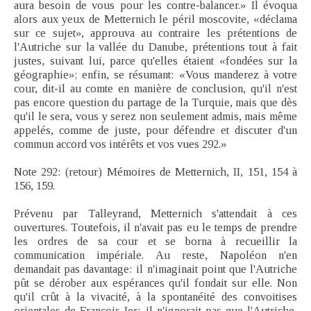
aura besoin de vous pour les contre-balancer.» Il évoqua
alors aux yeux de Metternich le péril moscovite, «déclama
sur ce sujet», approuva au contraire les prétentions de
l'Autriche sur la vallée du Danube, prétentions tout à fait
justes, suivant lui, parce qu'elles étaient «fondées sur la
géographie»; enfin, se résumant: «Vous manderez à votre
cour, dit-il au comte en manière de conclusion, qu'il n'est
pas encore question du partage de la Turquie, mais que dès
qu'il le sera, vous y serez non seulement admis, mais même
appelés, comme de juste, pour défendre et discuter d'un
commun accord vos intérêts et vos vues 292.»
Note 292: (retour) Mémoires de Metternich, II, 151, 154 à
156, 159.
Prévenu par Talleyrand, Metternich s'attendait à ces
ouvertures. Toutefois, il n'avait pas eu le temps de prendre
les ordres de sa cour et se borna à recueillir la
communication impériale. Au reste, Napoléon n'en
demandait pas davantage: il n'imaginait point que l'Autriche
pût se dérober aux espérances qu'il fondait sur elle. Non
qu'il crût à la vivacité, à la spontanéité des convoitises
orientales de François Ier: il n'ignorait pas que l'Autriche,