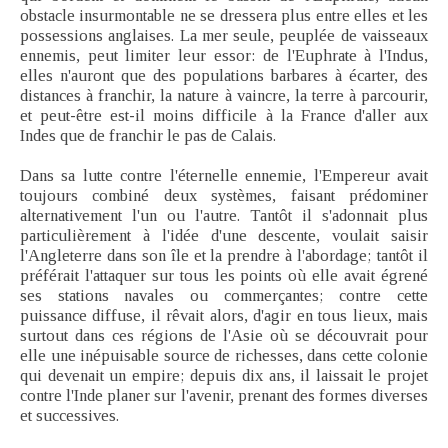
obstacle insurmontable ne se dressera plus entre elles et les
possessions anglaises. La mer seule, peuplée de vaisseaux
ennemis, peut limiter leur essor: de l'Euphrate à l'Indus,
elles n'auront que des populations barbares à écarter, des
distances à franchir, la nature à vaincre, la terre à parcourir,
et peut-être est-il moins difficile à la France d'aller aux
Indes que de franchir le pas de Calais.
Dans sa lutte contre l'éternelle ennemie, l'Empereur avait
toujours combiné deux systèmes, faisant prédominer
alternativement l'un ou l'autre. Tantôt il s'adonnait plus
particulièrement à l'idée d'une descente, voulait saisir
l'Angleterre dans son île et la prendre à l'abordage; tantôt il
préférait l'attaquer sur tous les points où elle avait égrené
ses stations navales ou commerçantes; contre cette
puissance diffuse, il rêvait alors, d'agir en tous lieux, mais
surtout dans ces régions de l'Asie où se découvrait pour
elle une inépuisable source de richesses, dans cette colonie
qui devenait un empire; depuis dix ans, il laissait le projet
contre l'Inde planer sur l'avenir, prenant des formes diverses
et successives.