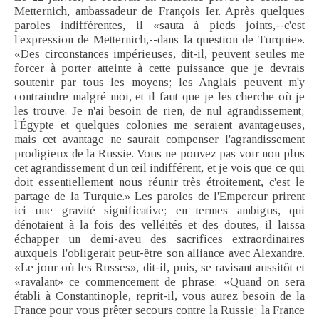
Metternich, ambassadeur de François Ier. Après quelques
paroles indifférentes, il «sauta à pieds joints,--c'est
l'expression de Metternich,--dans la question de Turquie».
«Des circonstances impérieuses, dit-il, peuvent seules me
forcer à porter atteinte à cette puissance que je devrais
soutenir par tous les moyens; les Anglais peuvent m'y
contraindre malgré moi, et il faut que je les cherche où je
les trouve. Je n'ai besoin de rien, de nul agrandissement;
l'Égypte et quelques colonies me seraient avantageuses,
mais cet avantage ne saurait compenser l'agrandissement
prodigieux de la Russie. Vous ne pouvez pas voir non plus
cet agrandissement d'un œil indifférent, et je vois que ce qui
doit essentiellement nous réunir très étroitement, c'est le
partage de la Turquie.» Les paroles de l'Empereur prirent
ici une gravité significative; en termes ambigus, qui
dénotaient à la fois des velléités et des doutes, il laissa
échapper un demi-aveu des sacrifices extraordinaires
auxquels l'obligerait peut-être son alliance avec Alexandre.
«Le jour où les Russes», dit-il, puis, se ravisant aussitôt et
«ravalant» ce commencement de phrase: «Quand on sera
établi à Constantinople, reprit-il, vous aurez besoin de la
France pour vous prêter secours contre la Russie; la France