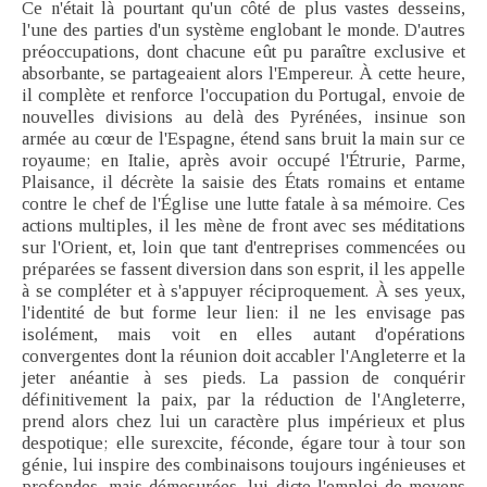
Ce n'était là pourtant qu'un côté de plus vastes desseins,
l'une des parties d'un système englobant le monde. D'autres
préoccupations, dont chacune eût pu paraître exclusive et
absorbante, se partageaient alors l'Empereur. À cette heure,
il complète et renforce l'occupation du Portugal, envoie de
nouvelles divisions au delà des Pyrénées, insinue son
armée au cœur de l'Espagne, étend sans bruit la main sur ce
royaume; en Italie, après avoir occupé l'Étrurie, Parme,
Plaisance, il décrète la saisie des États romains et entame
contre le chef de l'Église une lutte fatale à sa mémoire. Ces
actions multiples, il les mène de front avec ses méditations
sur l'Orient, et, loin que tant d'entreprises commencées ou
préparées se fassent diversion dans son esprit, il les appelle
à se compléter et à s'appuyer réciproquement. À ses yeux,
l'identité de but forme leur lien: il ne les envisage pas
isolément, mais voit en elles autant d'opérations
convergentes dont la réunion doit accabler l'Angleterre et la
jeter anéantie à ses pieds. La passion de conquérir
définitivement la paix, par la réduction de l'Angleterre,
prend alors chez lui un caractère plus impérieux et plus
despotique; elle surexcite, féconde, égare tour à tour son
génie, lui inspire des combinaisons toujours ingénieuses et
profondes, mais démesurées, lui dicte l'emploi de moyens