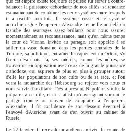
que cet empire existe toujours et puisse lui servir à contre-
balancer la puissance débordante de nos alliés; sa tendance
est maintenant de combiner les deux systèmes entre lesquels
il a oscillé autrefois, le système russe et le système
autrichien. Que l'empereur Alexandre recueille au delà du
Danube des avantages assez brillants pour nous assurer
momentanément sa reconnaissance, mais qu'en même temps
la cour de Vienne, invitée au partage, soit appelée à se
tailler un vaste domaine dans les parties centrales de la
Turquie, sa politique, entraînée brusquement en Orient, s'y
fixera désormais; là, ses intérêts, comme les nôtres, se
trouveront en opposition avec ceux de la grande puissance
orthodoxe, qui aspirera de plus en plus à grouper autour
d'elle les populations de son culte ou de sa race, et l'on
verra la monarchie des Habsbourg se rejeter vers nous et
nous servir d'auxiliaire. Dès à présent, Napoléon voulut la
préparer à ce rôle, et c'est ainsi qu'envisageant surtout le
partage comme un moyen de complaire à l'empereur
Alexandre, il fit confidence de son dessein éventuel à
l'envoyé d'Autriche avant de s'en ouvrir au cabinet de
Russie.
Le 22 janvier, il recevait en audience privée le comte de