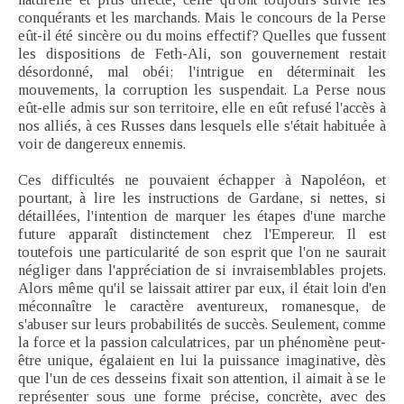
conquérants et les marchands. Mais le concours de la Perse
eût-il été sincère ou du moins effectif? Quelles que fussent
les dispositions de Feth-Ali, son gouvernement restait
désordonné, mal obéi; l'intrigue en déterminait les
mouvements, la corruption les suspendait. La Perse nous
eût-elle admis sur son territoire, elle en eût refusé l'accès à
nos alliés, à ces Russes dans lesquels elle s'était habituée à
voir de dangereux ennemis.
Ces difficultés ne pouvaient échapper à Napoléon, et
pourtant, à lire les instructions de Gardane, si nettes, si
détaillées, l'intention de marquer les étapes d'une marche
future apparaît distinctement chez l'Empereur. Il est
toutefois une particularité de son esprit que l'on ne saurait
négliger dans l'appréciation de si invraisemblables projets.
Alors même qu'il se laissait attirer par eux, il était loin d'en
méconnaître le caractère aventureux, romanesque, de
s'abuser sur leurs probabilités de succès. Seulement, comme
la force et la passion calculatrices, par un phénomène peut-
être unique, égalaient en lui la puissance imaginative, dès
que l'un de ces desseins fixait son attention, il aimait à se le
représenter sous une forme précise, concrète, avec des