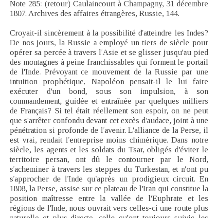
Note 285: (retour) Caulaincourt à Champagny, 31 décembre
1807. Archives des affaires étrangères, Russie, 144.
Croyait-il sincèrement à la possibilité d'atteindre les Indes?
De nos jours, la Russie a employé un tiers de siècle pour
opérer sa percée à travers l'Asie et se glisser jusqu'au pied
des montagnes à peine franchissables qui forment le portail
de l'Inde. Prévoyant ce mouvement de la Russie par une
intuition prophétique, Napoléon pensait-il le lui faire
exécuter d'un bond, sous son impulsion, à son
commandement, guidée et entraînée par quelques milliers
de Français? Si tel était réellement son espoir, on ne peut
que s'arrêter confondu devant cet excès d'audace, joint à une
pénétration si profonde de l'avenir. L'alliance de la Perse, il
est vrai, rendait l'entreprise moins chimérique. Dans notre
siècle, les agents et les soldats du Tsar, obligés d'éviter le
territoire persan, ont dû le contourner par le Nord,
s'acheminer à travers les steppes du Turkestan, et n'ont pu
s'approcher de l'Inde qu'après un prodigieux circuit. En
1808, la Perse, assise sur ce plateau de l'Iran qui constitue la
position maîtresse entre la vallée de l'Euphrate et les
régions de l'Inde, nous ouvrait vers celles-ci une route plus
naturelle et plus directe, celle qu'ont toujours suivie les