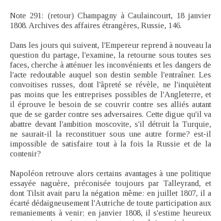
Note 291: (retour) Champagny à Caulaincourt, 18 janvier
1808. Archives des affaires étrangères, Russie, 146.
Dans les jours qui suivent, l'Empereur reprend à nouveau la
question du partage, l'examine, la retourne sous toutes ses
faces, cherche à atténuer les inconvénients et les dangers de
l'acte redoutable auquel son destin semble l'entraîner. Les
convoitises russes, dont l'âpreté se révèle, ne l'inquiètent
pas moins que les entreprises possibles de l'Angleterre, et
il éprouve le besoin de se couvrir contre ses alliés autant
que de se garder contre ses adversaires. Cette digue qu'il va
abattre devant l'ambition moscovite, s'il détruit la Turquie,
ne saurait-il la reconstituer sous une autre forme? est-il
impossible de satisfaire tout à la fois la Russie et de la
contenir?
Napoléon retrouve alors certains avantages à une politique
essayée naguère, préconisée toujours par Talleyrand, et
dont Tilsit avait paru la négation même: en juillet 1807, il a
écarté dédaigneusement l'Autriche de toute participation aux
remaniements à venir; en janvier 1808, il s'estime heureux