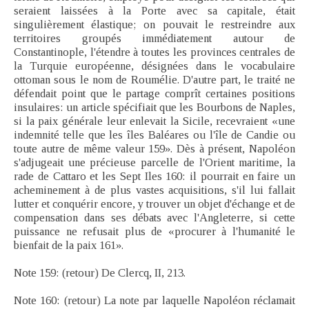
seraient laissées à la Porte avec sa capitale, était
singulièrement élastique; on pouvait le restreindre aux
territoires groupés immédiatement autour de
Constantinople, l'étendre à toutes les provinces centrales de
la Turquie européenne, désignées dans le vocabulaire
ottoman sous le nom de Roumélie. D'autre part, le traité ne
défendait point que le partage comprît certaines positions
insulaires: un article spécifiait que les Bourbons de Naples,
si la paix générale leur enlevait la Sicile, recevraient «une
indemnité telle que les îles Baléares ou l'île de Candie ou
toute autre de même valeur 159». Dès à présent, Napoléon
s'adjugeait une précieuse parcelle de l'Orient maritime, la
rade de Cattaro et les Sept Iles 160: il pourrait en faire un
acheminement à de plus vastes acquisitions, s'il lui fallait
lutter et conquérir encore, y trouver un objet d'échange et de
compensation dans ses débats avec l'Angleterre, si cette
puissance ne refusait plus de «procurer à l'humanité le
bienfait de la paix 161».
Note 159: (retour) De Clercq, II, 213.
Note 160: (retour) La note par laquelle Napoléon réclamait