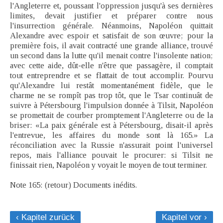
l'Angleterre et, poussant l'oppression jusqu'à ses dernières
limites, devait justifier et préparer contre nous
l'insurrection générale. Néanmoins, Napoléon quittait
Alexandre avec espoir et satisfait de son œuvre; pour la
première fois, il avait contracté une grande alliance, trouvé
un second dans la lutte qu'il menait contre l'insolente nation;
avec cette aide, dût-elle n'être que passagère, il comptait
tout entreprendre et se flattait de tout accomplir. Pourvu
qu'Alexandre lui restât momentanément fidèle, que le
charme ne se rompît pas trop tôt, que le Tsar continuât de
suivre à Pétersbourg l'impulsion donnée à Tilsit, Napoléon
se promettait de courber promptement l'Angleterre ou de la
briser: «La paix générale est à Pétersbourg, disait-il après
l'entrevue, les affaires du monde sont là 165.» La
réconciliation avec la Russie n'assurait point l'universel
repos, mais l'alliance pouvait le procurer: si Tilsit ne
finissait rien, Napoléon y voyait le moyen de tout terminer.
Note 165: (retour) Documents inédits.
‹ Kapitel zurück
Kapitel vor ›