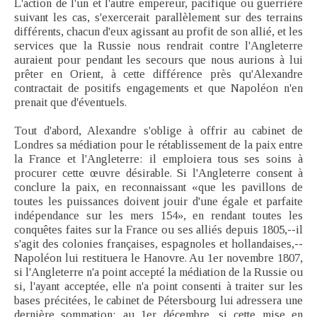
L'action de l'un et l'autre empereur, pacifique ou guerrière
suivant les cas, s'exercerait parallèlement sur des terrains
différents, chacun d'eux agissant au profit de son allié, et les
services que la Russie nous rendrait contre l'Angleterre
auraient pour pendant les secours que nous aurions à lui
prêter en Orient, à cette différence près qu'Alexandre
contractait de positifs engagements et que Napoléon n'en
prenait que d'éventuels.
Tout d'abord, Alexandre s'oblige à offrir au cabinet de
Londres sa médiation pour le rétablissement de la paix entre
la France et l'Angleterre: il emploiera tous ses soins à
procurer cette œuvre désirable. Si l'Angleterre consent à
conclure la paix, en reconnaissant «que les pavillons de
toutes les puissances doivent jouir d'une égale et parfaite
indépendance sur les mers 154», en rendant toutes les
conquêtes faites sur la France ou ses alliés depuis 1805,--il
s'agit des colonies françaises, espagnoles et hollandaises,--
Napoléon lui restituera le Hanovre. Au 1er novembre 1807,
si l'Angleterre n'a point accepté la médiation de la Russie ou
si, l'ayant acceptée, elle n'a point consenti à traiter sur les
bases précitées, le cabinet de Pétersbourg lui adressera une
dernière sommation; au 1er décembre, si cette mise en