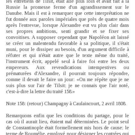
les entretiens de Tilsit, était allé plus loin et avait fait à la
Russie la promesse ferme d'un agrandissement sur le
Danube. Mais il est à remarquer que cette interprétation ne
fut donnée aux paroles impériales que près de quatre mois
après l'entrevue, lorsque Alexandre eut vu plus clair dans
ses propres ambitions, senti grandir et se fixer ses
convoitises. A supposer cependant que Napoléon ait laissé
se créer un malentendu favorable à sa politique, il s'était
muni, pour le dissiper au besoin, d'un argument difficile à
réfuter et qui n'était autre que le texte même du traité,
l'instrument écrit, appelé seul à faire foi entre les deux
empereurs. Aux revendications intempestives ou
prématurées d'Alexandre, il pourrait toujours répondre,
comme il devait le faire un jour: «On me répète que je ne
suis plus sur l'air de Tilsit; je ne connais que l'air noté,
c'est-à-dire la lettre du traité 158.»
Note 158: (retour) Champagny à Caulaincourt, 2 avril 1808.
Remarquons enfin que les conditions du partage, pour le
cas où il aurait lieu, étaient mal déterminées. Le point seul
de Constantinople était formellement mis hors de cause; le
terme de Roumélie, employé pour désigner les contrées qui