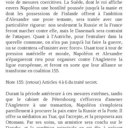
voie de mesures coercitives. La Suède, dont le roi affiche
envers Napoléon une hostilité poussée jusqu'à la manie et
dont les possessions de Finlande offrent à l'ambition
d'Alexandre une proie tentante, sera traitée avec une
particulière rigueur: non seulement la Russie et la France
feront marcher contre elle, mais le Danemark sera contraint
de l'attaquer. Quant à l'Autriche, pour l'entraîner dans la
querelle commune, on n'ira pas jusqu'à lui faire la guerre,
on se contentera «d'insister avec force». Usant tour à tour de
pression matérielle et morale, Napoléon et Alexandre
n'épargneront rien pour organiser contre l'Angleterre la
ligue européenne, et feront en sorte que leur alliance se
transforme en coalition 155.
Note 155: (retour) Articles 4 à 6 du traité secret.
Durant la période antérieure à ces mesures extrêmes, tandis
que le cabinet de Pétersbourg s'efforcera d'amener
l'Angleterre à une transaction, Napoléon s'emploiera
pareillement à procurer la paix entre la Russie et la Porte. Il
offre sa médiation au Tsar, qui l'accepte, et la proposera aux
Ottomans. Par ses soins, un armistice sera conclu sur le
Danube, et la condition principale en est dès à présent