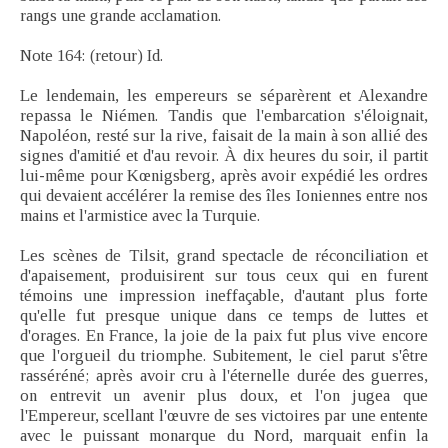
rangs une grande acclamation.
Note 164: (retour) Id.
Le lendemain, les empereurs se séparèrent et Alexandre
repassa le Niémen. Tandis que l'embarcation s'éloignait,
Napoléon, resté sur la rive, faisait de la main à son allié des
signes d'amitié et d'au revoir. À dix heures du soir, il partit
lui-même pour Kœnigsberg, après avoir expédié les ordres
qui devaient accélérer la remise des îles Ioniennes entre nos
mains et l'armistice avec la Turquie.
Les scènes de Tilsit, grand spectacle de réconciliation et
d'apaisement, produisirent sur tous ceux qui en furent
témoins une impression ineffaçable, d'autant plus forte
qu'elle fut presque unique dans ce temps de luttes et
d'orages. En France, la joie de la paix fut plus vive encore
que l'orgueil du triomphe. Subitement, le ciel parut s'être
rasséréné; après avoir cru à l'éternelle durée des guerres,
on entrevit un avenir plus doux, et l'on jugea que
l'Empereur, scellant l'œuvre de ses victoires par une entente
avec le puissant monarque du Nord, marquait enfin la