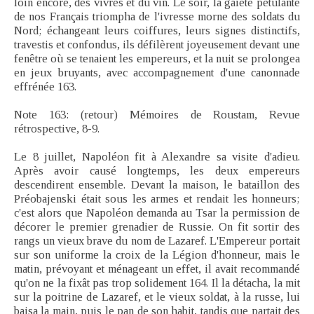
loin encore, des vivres et du vin. Le soir, la gaieté pétulante
de nos Français triompha de l'ivresse morne des soldats du
Nord; échangeant leurs coiffures, leurs signes distinctifs,
travestis et confondus, ils défilèrent joyeusement devant une
fenêtre où se tenaient les empereurs, et la nuit se prolongea
en jeux bruyants, avec accompagnement d'une canonnade
effrénée 163.
Note 163: (retour) Mémoires de Roustam, Revue
rétrospective, 8-9.
Le 8 juillet, Napoléon fit à Alexandre sa visite d'adieu.
Après avoir causé longtemps, les deux empereurs
descendirent ensemble. Devant la maison, le bataillon des
Préobajenski était sous les armes et rendait les honneurs;
c'est alors que Napoléon demanda au Tsar la permission de
décorer le premier grenadier de Russie. On fit sortir des
rangs un vieux brave du nom de Lazaref. L'Empereur portait
sur son uniforme la croix de la Légion d'honneur, mais le
matin, prévoyant et ménageant un effet, il avait recommandé
qu'on ne la fixât pas trop solidement 164. Il la détacha, la mit
sur la poitrine de Lazaref, et le vieux soldat, à la russe, lui
baisa la main, puis le pan de son habit, tandis que partait des