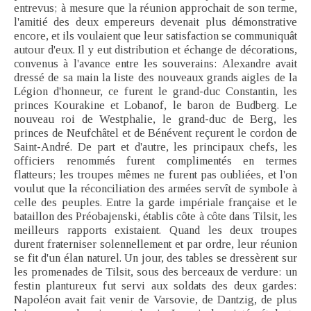
entrevus; à mesure que la réunion approchait de son terme,
l'amitié des deux empereurs devenait plus démonstrative
encore, et ils voulaient que leur satisfaction se communiquât
autour d'eux. Il y eut distribution et échange de décorations,
convenus à l'avance entre les souverains: Alexandre avait
dressé de sa main la liste des nouveaux grands aigles de la
Légion d'honneur, ce furent le grand-duc Constantin, les
princes Kourakine et Lobanof, le baron de Budberg. Le
nouveau roi de Westphalie, le grand-duc de Berg, les
princes de Neufchâtel et de Bénévent reçurent le cordon de
Saint-André. De part et d'autre, les principaux chefs, les
officiers renommés furent complimentés en termes
flatteurs; les troupes mêmes ne furent pas oubliées, et l'on
voulut que la réconciliation des armées servît de symbole à
celle des peuples. Entre la garde impériale française et le
bataillon des Préobajenski, établis côte à côte dans Tilsit, les
meilleurs rapports existaient. Quand les deux troupes
durent fraterniser solennellement et par ordre, leur réunion
se fit d'un élan naturel. Un jour, des tables se dressèrent sur
les promenades de Tilsit, sous des berceaux de verdure: un
festin plantureux fut servi aux soldats des deux gardes:
Napoléon avait fait venir de Varsovie, de Dantzig, de plus