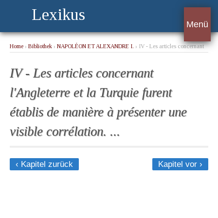
Lexikus
Menü
Home
›
Bibliothek
›
NAPOLÉON ET ALEXANDRE I.
› IV - Les articles concernant
l'Angleterre et la Turquie furent établis de manière à présenter une visible corrélation.
...
IV - Les articles concernant
l'Angleterre et la Turquie furent
établis de manière à présenter une
visible corrélation. ...
‹ Kapitel zurück
Kapitel vor ›