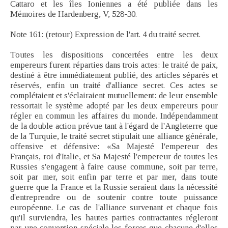
Cattaro et les îles Ioniennes a été publiée dans les
Mémoires de Hardenberg, V, 528-30.
Note 161: (retour) Expression de l'art. 4 du traité secret.
Toutes les dispositions concertées entre les deux
empereurs furent réparties dans trois actes: le traité de paix,
destiné à être immédiatement publié, des articles séparés et
réservés, enfin un traité d'alliance secret. Ces actes se
complétaient et s'éclairaient mutuellement: de leur ensemble
ressortait le système adopté par les deux empereurs pour
régler en commun les affaires du monde. Indépendamment
de la double action prévue tant à l'égard de l'Angleterre que
de la Turquie, le traité secret stipulait une alliance générale,
offensive et défensive: «Sa Majesté l'empereur des
Français, roi d'Italie, et Sa Majesté l'empereur de toutes les
Russies s'engagent à faire cause commune, soit par terre,
soit par mer, soit enfin par terre et par mer, dans toute
guerre que la France et la Russie seraient dans la nécessité
d'entreprendre ou de soutenir contre toute puissance
européenne. Le cas de l'alliance survenant et chaque fois
qu'il surviendra, les hautes parties contractantes régleront
par une convention spéciale les forces que chacune d'elles