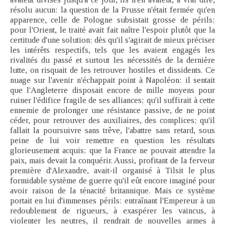
résolu aucun: la question de la Prusse n'était fermée qu'en
apparence, celle de Pologne subsistait grosse de périls;
pour l'Orient, le traité avait fait naître l'espoir plutôt que la
certitude d'une solution; dès qu'il s'agirait de mieux préciser
les intérêts respectifs, tels que les avaient engagés les
rivalités du passé et surtout les nécessités de la dernière
lutte, on risquait de les retrouver hostiles et dissidents. Ce
nuage sur l'avenir n'échappait point à Napoléon: il sentait
que l'Angleterre disposait encore de mille moyens pour
ruiner l'édifice fragile de ses alliances; qu'il suffirait à cette
ennemie de prolonger une résistance passive, de ne point
céder, pour retrouver des auxiliaires, des complices; qu'il
fallait la poursuivre sans trêve, l'abattre sans retard, sous
peine de lui voir remettre en question les résultats
glorieusement acquis; que la France ne pouvait attendre la
paix, mais devait la conquérir. Aussi, profitant de la ferveur
première d'Alexandre, avait-il organisé à Tilsit le plus
formidable système de guerre qu'il eût encore imaginé pour
avoir raison de la ténacité britannique. Mais ce système
portait en lui d'immenses périls: entraînant l'Empereur à un
redoublement de rigueurs, à exaspérer les vaincus, à
violenter les neutres, il rendrait de nouvelles armes à