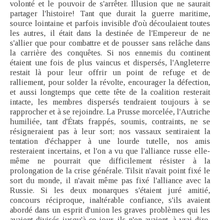
volonté et le pouvoir de s'arrêter. Illusion que ne saurait
partager l'histoire! Tant que durait la guerre maritime,
source lointaine et parfois invisible d'où découlaient toutes
les autres, il était dans la destinée de l'Empereur de ne
s'allier que pour combattre et de pousser sans relâche dans
la carrière des conquêtes. Si nos ennemis du continent
étaient une fois de plus vaincus et dispersés, l'Angleterre
restait là pour leur offrir un point de refuge et de
ralliement, pour solder la révolte, encourager la défection,
et aussi longtemps que cette tête de la coalition resterait
intacte, les membres dispersés tendraient toujours à se
rapprocher et à se rejoindre. La Prusse morcelée, l'Autriche
humiliée, tant d'États frappés, soumis, contraints, ne se
résigneraient pas à leur sort; nos vassaux sentiraient la
tentation d'échapper à une lourde tutelle, nos amis
resteraient incertains, et l'on a vu que l'alliance russe elle-
même ne pourrait que difficilement résister à la
prolongation de la crise générale. Tilsit n'avait point fixé le
sort du monde, il n'avait même pas fixé l'alliance avec la
Russie. Si les deux monarques s'étaient juré amitié,
concours réciproque, inaltérable confiance, s'ils avaient
abordé dans un esprit d'union les graves problèmes qui les
avaient divisés jusqu'à ce jour, ils n'en avaient, à vrai dire,