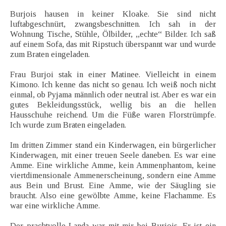
Burjois hausen in keiner Kloake. Sie sind nicht
luftabgeschnürt, zwangsbeschnitten. Ich sah in der
Wohnung Tische, Stühle, Ölbilder, ,,echte“ Bilder. Ich saß
auf einem Sofa, das mit Ripstuch überspannt war und wurde
zum Braten eingeladen.
Frau Burjoi stak in einer Matinee. Vielleicht in einem
Kimono. Ich kenne das nicht so genau. Ich weiß noch nicht
einmal, ob Pyjama männlich oder neutral ist. Aber es war ein
gutes Bekleidungsstück, wellig bis an die hellen
Hausschuhe reichend. Um die Füße waren Florstrümpfe.
Ich wurde zum Braten eingeladen.
Im dritten Zimmer stand ein Kinderwagen, ein bürgerlicher
Kinderwagen, mit einer treuen Seele daneben. Es war eine
Amme. Eine wirkliche Amme, kein Ammenphantom, keine
viertdimensionale Ammenerscheinung, sondern eine Amme
aus Bein und Brust. Eine Amme, wie der Säugling sie
braucht. Also eine gewölbte Amme, keine Flachamme. Es
war eine wirkliche Amme.
Der prachtvolle Landa war mit mir bei Burjois. Er ist ein