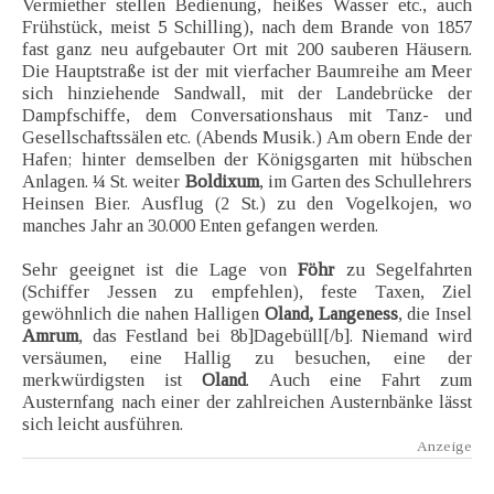
Vermiether stellen Bedienung, heißes Wasser etc., auch
Frühstück, meist 5 Schilling), nach dem Brande von 1857
fast ganz neu aufgebauter Ort mit 200 sauberen Häusern.
Die Hauptstraße ist der mit vierfacher Baumreihe am Meer
sich hinziehende Sandwall, mit der Landebrücke der
Dampfschiffe, dem Conversationshaus mit Tanz- und
Gesellschaftssälen etc. (Abends Musik.) Am obern Ende der
Hafen; hinter demselben der Königsgarten mit hübschen
Anlagen. ¼ St. weiter
Boldixum
, im Garten des Schullehrers
Heinsen Bier. Ausflug (2 St.) zu den Vogelkojen, wo
manches Jahr an 30.000 Enten gefangen werden.
Sehr geeignet ist die Lage von
Föhr
zu Segelfahrten
(Schiffer Jessen zu empfehlen), feste Taxen, Ziel
gewöhnlich die nahen Halligen
Oland, Langeness
, die Insel
Amrum
, das Festland bei 8b]Dagebüll[/b]. Niemand wird
versäumen, eine Hallig zu besuchen, eine der
merkwürdigsten ist
Oland
. Auch eine Fahrt zum
Austernfang nach einer der zahlreichen Austernbänke lässt
sich leicht ausführen.