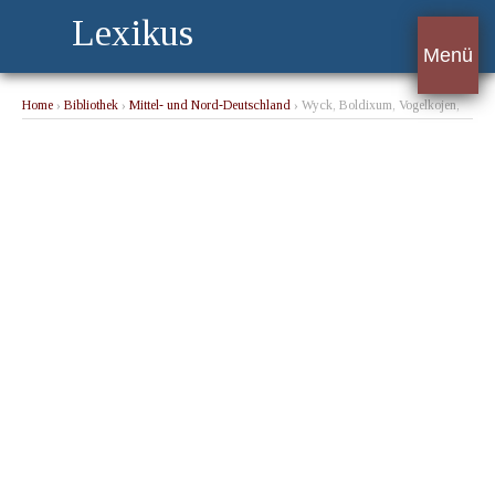
Lexikus
Menü
Home
›
Bibliothek
›
Mittel- und Nord-Deutschland
› Wyck, Boldixum, Vogelkojen,
Föhr, Oland, Langness, Amrum, Dagebüll