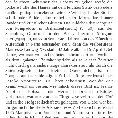
den feuchten Schimmer des Lebens zu geben weiß; die
lockere Fülle des Haares mit dem leichten Staub des Puders
darüber gelingt ihm ebenso, wie die Wiedergabe der Stoffe,
schillernder Seiden, durchscheinender Mouseline, bunter
Bänder und künstlicher Blumen. Das Bildchen der Marquise
von Pompadour in Brillantenfassung (S. 60), aus der
Sammlung Goncourt in den Besitz Pierpont Morgans
übergegangen, muss in den ersten Jahren von des Künstlers
Aufenthalt in Paris entstanden sein, denn die vielberufene
Maitresse Ludwig XV. starb, 42 Jahre alt, am 15. April 1764.
Heute, wo man vom achtzehnten Jahrhundert mit Vorliebe
als dem „galanten“ Zeitalter spricht, als sei dieses Zeitalter
nicht durch ganz andere Züge charakterisiert, als durch die
Sittenlosigkeit einer kleinen Oberschicht, ist die
Pompadour im schleimigen Stil des Reporterdeutsch als
„große Amoureuse“ zu Ehren gekommen. Wer die Zeit
kennt, weiß am besten, wie falsch dieses Bild ist. Jeanne
Antoinette Poisson, mit Herrn Lenormand d'Etioles
verheiratet, war nur von dem Ehrgeiz verzehrt, an den Hof
und in die Hofgesellschaft zu gelangen, von Liebe war bei
ihr gar nicht die Rede. Als sie dieses Ziel erreicht hatte und
1745 Marquise von Pompadour und Maitresse en titre des
üblen königlichen Lüstlings geworden war, begann ihr