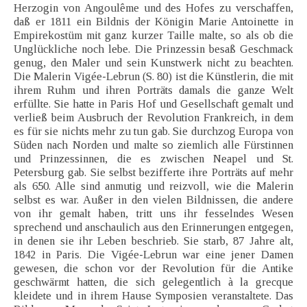
Herzogin von Angoulême und des Hofes zu verschaffen,
daß er 1811 ein Bildnis der Königin Marie Antoinette in
Empirekostüm mit ganz kurzer Taille malte, so als ob die
Unglückliche noch lebe. Die Prinzessin besaß Geschmack
genug, den Maler und sein Kunstwerk nicht zu beachten.
Die Malerin Vigée-Lebrun (S. 80) ist die Künstlerin, die mit
ihrem Ruhm und ihren Porträts damals die ganze Welt
erfüllte. Sie hatte in Paris Hof und Gesellschaft gemalt und
verließ beim Ausbruch der Revolution Frankreich, in dem
es für sie nichts mehr zu tun gab. Sie durchzog Europa von
Süden nach Norden und malte so ziemlich alle Fürstinnen
und Prinzessinnen, die es zwischen Neapel und St.
Petersburg gab. Sie selbst bezifferte ihre Porträts auf mehr
als 650. Alle sind anmutig und reizvoll, wie die Malerin
selbst es war. Außer in den vielen Bildnissen, die andere
von ihr gemalt haben, tritt uns ihr fesselndes Wesen
sprechend und anschaulich aus den Erinnerungen entgegen,
in denen sie ihr Leben beschrieb. Sie starb, 87 Jahre alt,
1842 in Paris. Die Vigée-Lebrun war eine jener Damen
gewesen, die schon vor der Revolution für die Antike
geschwärmt hatten, die sich gelegentlich à la grecque
kleidete und in ihrem Hause Symposien veranstaltete. Das