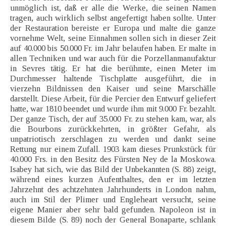
unmöglich ist, daß er alle die Werke, die seinen Namen
tragen, auch wirklich selbst angefertigt haben sollte. Unter
der Restauration bereiste er Europa und malte die ganze
vornehme Welt, seine Einnahmen sollen sich in dieser Zeit
auf 40.000 bis 50.000 Fr. im Jahr belaufen haben. Er malte in
allen Techniken und war auch für die Porzellanmanufaktur
in Sevres tätig. Er hat die berühmte, einen Meter im
Durchmesser haltende Tischplatte ausgeführt, die in
vierzehn Bildnissen den Kaiser und seine Marschälle
darstellt. Diese Arbeit, für die Percier den Entwurf geliefert
hatte, war 1810 beendet und wurde ihm mit 9.000 Fr. bezahlt.
Der ganze Tisch, der auf 35.000 Fr. zu stehen kam, war, als
die Bourbons zurückkehrten, in größter Gefahr, als
unpatriotisch zerschlagen zu werden und dankt seine
Rettung nur einem Zufall. 1903 kam dieses Prunkstück für
40.000 Frs. in den Besitz des Fürsten Ney de la Moskowa.
Isabey hat sich, wie das Bild der Unbekannten (S. 88) zeigt,
während eines kurzen Aufenthaltes, den er im letzten
Jahrzehnt des achtzehnten Jahrhunderts in London nahm,
auch im Stil der Plimer und Engleheart versucht, seine
eigene Manier aber sehr bald gefunden. Napoleon ist in
diesem Bilde (S. 89) noch der General Bonaparte, schlank