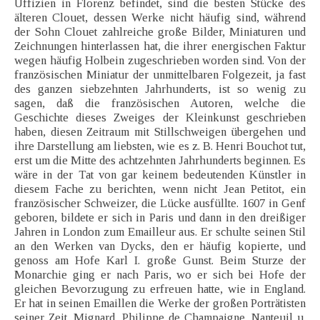
Uffizien in Florenz befindet, sind die besten Stücke des
älteren Clouet, dessen Werke nicht häufig sind, während
der Sohn Clouet zahlreiche große Bilder, Miniaturen und
Zeichnungen hinterlassen hat, die ihrer energischen Faktur
wegen häufig Holbein zugeschrieben worden sind. Von der
französischen Miniatur der unmittelbaren Folgezeit, ja fast
des ganzen siebzehnten Jahrhunderts, ist so wenig zu
sagen, daß die französischen Autoren, welche die
Geschichte dieses Zweiges der Kleinkunst geschrieben
haben, diesen Zeitraum mit Stillschweigen übergehen und
ihre Darstellung am liebsten, wie es z. B. Henri Bouchot tut,
erst um die Mitte des achtzehnten Jahrhunderts beginnen. Es
wäre in der Tat von gar keinem bedeutenden Künstler in
diesem Fache zu berichten, wenn nicht Jean Petitot, ein
französischer Schweizer, die Lücke ausfüllte. 1607 in Genf
geboren, bildete er sich in Paris und dann in den dreißiger
Jahren in London zum Emailleur aus. Er schulte seinen Stil
an den Werken van Dycks, den er häufig kopierte, und
genoss am Hofe Karl I. große Gunst. Beim Sturze der
Monarchie ging er nach Paris, wo er sich bei Hofe der
gleichen Bevorzugung zu erfreuen hatte, wie in England.
Er hat in seinen Emaillen die Werke der großen Porträtisten
seiner Zeit, Mignard, Philippe de Champaigne, Nanteuil u.