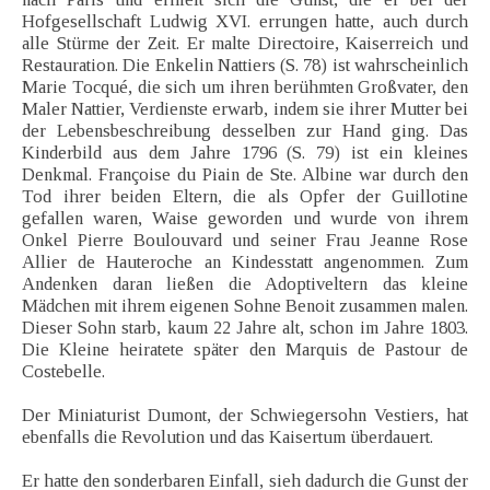
Hofgesellschaft Ludwig XVI. errungen hatte, auch durch
alle Stürme der Zeit. Er malte Directoire, Kaiserreich und
Restauration. Die Enkelin Nattiers (S. 78) ist wahrscheinlich
Marie Tocqué, die sich um ihren berühmten Großvater, den
Maler Nattier, Verdienste erwarb, indem sie ihrer Mutter bei
der Lebensbeschreibung desselben zur Hand ging. Das
Kinderbild aus dem Jahre 1796 (S. 79) ist ein kleines
Denkmal. Françoise du Piain de Ste. Albine war durch den
Tod ihrer beiden Eltern, die als Opfer der Guillotine
gefallen waren, Waise geworden und wurde von ihrem
Onkel Pierre Boulouvard und seiner Frau Jeanne Rose
Allier de Hauteroche an Kindesstatt angenommen. Zum
Andenken daran ließen die Adoptiveltern das kleine
Mädchen mit ihrem eigenen Sohne Benoit zusammen malen.
Dieser Sohn starb, kaum 22 Jahre alt, schon im Jahre 1803.
Die Kleine heiratete später den Marquis de Pastour de
Costebelle.
Der Miniaturist Dumont, der Schwiegersohn Vestiers, hat
ebenfalls die Revolution und das Kaisertum überdauert.
Er hatte den sonderbaren Einfall, sieh dadurch die Gunst der