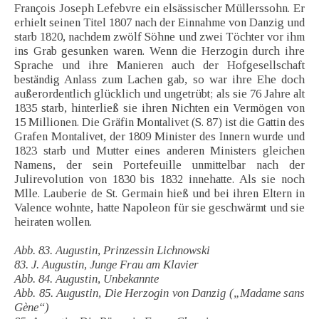
François Joseph Lefebvre ein elsässischer Müllerssohn. Er
erhielt seinen Titel 1807 nach der Einnahme von Danzig und
starb 1820, nachdem zwölf Söhne und zwei Töchter vor ihm
ins Grab gesunken waren. Wenn die Herzogin durch ihre
Sprache und ihre Manieren auch der Hofgesellschaft
beständig Anlass zum Lachen gab, so war ihre Ehe doch
außerordentlich glücklich und ungetrübt; als sie 76 Jahre alt
1835 starb, hinterließ sie ihren Nichten ein Vermögen von
15 Millionen. Die Gräfin Montalivet (S. 87) ist die Gattin des
Grafen Montalivet, der 1809 Minister des Innern wurde und
1823 starb und Mutter eines anderen Ministers gleichen
Namens, der sein Portefeuille unmittelbar nach der
Julirevolution von 1830 bis 1832 innehatte. Als sie noch
Mlle. Lauberie de St. Germain hieß und bei ihren Eltern in
Valence wohnte, hatte Napoleon für sie geschwärmt und sie
heiraten wollen.
Abb. 83. Augustin, Prinzessin Lichnowski
83. J. Augustin, Junge Frau am Klavier
Abb. 84. Augustin, Unbekannte
Abb. 85. Augustin, Die Herzogin von Danzig („Madame sans
Gène“)