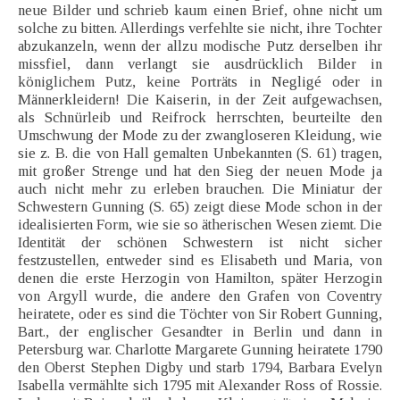
neue Bilder und schrieb kaum einen Brief, ohne nicht um
solche zu bitten. Allerdings verfehlte sie nicht, ihre Tochter
abzukanzeln, wenn der allzu modische Putz derselben ihr
missfiel, dann verlangt sie ausdrücklich Bilder in
königlichem Putz, keine Porträts in Negligé oder in
Männerkleidern! Die Kaiserin, in der Zeit aufgewachsen,
als Schnürleib und Reifrock herrschten, beurteilte den
Umschwung der Mode zu der zwangloseren Kleidung, wie
sie z. B. die von Hall gemalten Unbekannten (S. 61) tragen,
mit großer Strenge und hat den Sieg der neuen Mode ja
auch nicht mehr zu erleben brauchen. Die Miniatur der
Schwestern Gunning (S. 65) zeigt diese Mode schon in der
idealisierten Form, wie sie so ätherischen Wesen ziemt. Die
Identität der schönen Schwestern ist nicht sicher
festzustellen, entweder sind es Elisabeth und Maria, von
denen die erste Herzogin von Hamilton, später Herzogin
von Argyll wurde, die andere den Grafen von Coventry
heiratete, oder es sind die Töchter von Sir Robert Gunning,
Bart., der englischer Gesandter in Berlin und dann in
Petersburg war. Charlotte Margarete Gunning heiratete 1790
den Oberst Stephen Digby und starb 1794, Barbara Evelyn
Isabella vermählte sich 1795 mit Alexander Ross of Rossie.