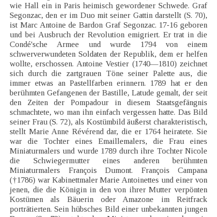
wie Hall ein in Paris heimisch gewordener Schwede. Graf
Segonzac, den er im Duo mit seiner Gattin darstellt (S. 70),
ist Marc Antoine de Bardon Graf Segonzac. 17-16 geboren
und bei Ausbruch der Revolution emigriert. Er trat in die
Condé'sche Armee und wurde 1794 von einem
schwerverwundeten Soldaten der Republik, dem er helfen
wollte, erschossen. Antoine Vestier (1740—1810) zeichnet
sich durch die zartgrauen Töne seiner Palette aus, die
immer etwas an Pastellfarben erinnern. 1789 hat er den
berühmten Gefangenen der Bastille, Latude gemalt, der seit
den Zeiten der Pompadour in diesem Staatsgefängnis
schmachtete, wo man ihn einfach vergessen hatte. Das Bild
seiner Frau (S. 72), als Kostümbild äußerst charakteristisch,
stellt Marie Anne Révérend dar, die er 1764 heiratete. Sie
war die Tochter eines Emaillemalers, die Frau eines
Miniaturmalers und wurde 1789 durch ihre Tochter Nicole
die Schwiegermutter eines anderen berühmten
Miniaturmalers François Dumont. François Campana
(†1786) war Kabinettmaler Marie Antoinettes und einer von
jenen, die die Königin in den von ihrer Mutter verpönten
Kostümen als Bäuerin oder Amazone im Reitfrack
porträtierten. Sein hübsches Bild einer unbekannten jungen