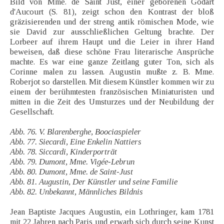
Bild von Mme. de Saint Just, einer geborenen Godart
d'Aucourt (S. 81), zeigt schon den Kontrast der bloß
gräzisierenden und der streng antik römischen Mode, wie
sie David zur ausschließlichen Geltung brachte. Der
Lorbeer auf ihrem Haupt und die Leier in ihrer Hand
beweisen, daß diese schöne Frau literarische Ansprüche
machte. Es war eine ganze Zeitlang guter Ton, sich als
Corinne malen zu lassen. Augustin mußte z. B. Mme.
Roberjot so darstellen. Mit diesem Künstler kommen wir zu
einem der berühmtesten französischen Miniaturisten und
mitten in die Zeit des Umsturzes und der Neubildung der
Gesellschaft.
Abb. 76. V. Blarenberghe, Boociaspieler
Abb. 77. Siecardi, Eine Enkelin Nattiers
Abb. 78. Siccardi, Kinderporträt
Abb. 79. Dumont, Mme. Vigée-Lebrun
Abb. 80. Dumont, Mme. de Saint-Just
Abb. 81. Augustin, Der Künstler und seine Familie
Abb. 82. Unbekannt, Männliches Bildnis
Jean Baptiste Jacques Augustin, ein Lothringer, kam 1781
mit 22 Jahren nach Paris und erwarb sich durch seine Kunst