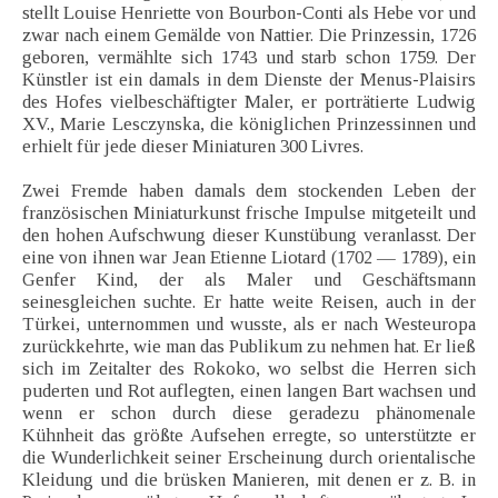
stellt Louise Henriette von Bourbon-Conti als Hebe vor und
zwar nach einem Gemälde von Nattier. Die Prinzessin, 1726
geboren, vermählte sich 1743 und starb schon 1759. Der
Künstler ist ein damals in dem Dienste der Menus-Plaisirs
des Hofes vielbeschäftigter Maler, er porträtierte Ludwig
XV., Marie Lesczynska, die königlichen Prinzessinnen und
erhielt für jede dieser Miniaturen 300 Livres.
Zwei Fremde haben damals dem stockenden Leben der
französischen Miniaturkunst frische Impulse mitgeteilt und
den hohen Aufschwung dieser Kunstübung veranlasst. Der
eine von ihnen war Jean Etienne Liotard (1702 — 1789), ein
Genfer Kind, der als Maler und Geschäftsmann
seinesgleichen suchte. Er hatte weite Reisen, auch in der
Türkei, unternommen und wusste, als er nach Westeuropa
zurückkehrte, wie man das Publikum zu nehmen hat. Er ließ
sich im Zeitalter des Rokoko, wo selbst die Herren sich
puderten und Rot auflegten, einen langen Bart wachsen und
wenn er schon durch diese geradezu phänomenale
Kühnheit das größte Aufsehen erregte, so unterstützte er
die Wunderlichkeit seiner Erscheinung durch orientalische
Kleidung und die brüsken Manieren, mit denen er z. B. in