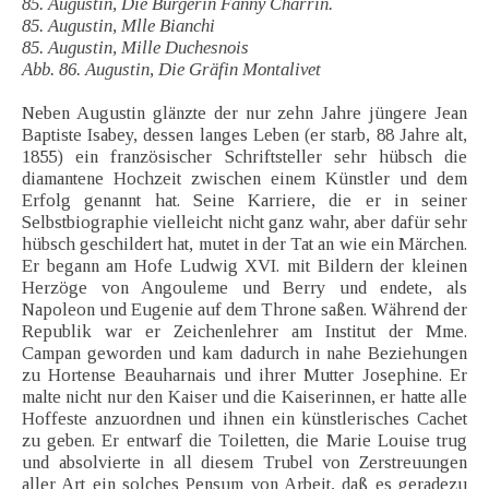
85. Augustin, Die Bürgerin Fanny Charrin.
85. Augustin, Mlle Bianchi
85. Augustin, Mille Duchesnois
Abb. 86. Augustin, Die Gräfin Montalivet
Neben Augustin glänzte der nur zehn Jahre jüngere Jean
Baptiste Isabey, dessen langes Leben (er starb, 88 Jahre alt,
1855) ein französischer Schriftsteller sehr hübsch die
diamantene Hochzeit zwischen einem Künstler und dem
Erfolg genannt hat. Seine Karriere, die er in seiner
Selbstbiographie vielleicht nicht ganz wahr, aber dafür sehr
hübsch geschildert hat, mutet in der Tat an wie ein Märchen.
Er begann am Hofe Ludwig XVI. mit Bildern der kleinen
Herzöge von Angouleme und Berry und endete, als
Napoleon und Eugenie auf dem Throne saßen. Während der
Republik war er Zeichenlehrer am Institut der Mme.
Campan geworden und kam dadurch in nahe Beziehungen
zu Hortense Beauharnais und ihrer Mutter Josephine. Er
malte nicht nur den Kaiser und die Kaiserinnen, er hatte alle
Hoffeste anzuordnen und ihnen ein künstlerisches Cachet
zu geben. Er entwarf die Toiletten, die Marie Louise trug
und absolvierte in all diesem Trubel von Zerstreuungen
aller Art ein solches Pensum von Arbeit, daß es geradezu