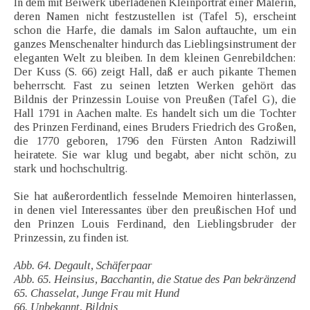
In dem mit Beiwerk überladenen Kleinporträt einer Malerin,
deren Namen nicht festzustellen ist (Tafel 5), erscheint
schon die Harfe, die damals im Salon auftauchte, um ein
ganzes Menschenalter hindurch das Lieblingsinstrument der
eleganten Welt zu bleiben. In dem kleinen Genrebildchen:
Der Kuss (S. 66) zeigt Hall, daß er auch pikante Themen
beherrscht. Fast zu seinen letzten Werken gehört das
Bildnis der Prinzessin Louise von Preußen (Tafel G), die
Hall 1791 in Aachen malte. Es handelt sich um die Tochter
des Prinzen Ferdinand, eines Bruders Friedrich des Großen,
die 1770 geboren, 1796 den Fürsten Anton Radziwill
heiratete. Sie war klug und begabt, aber nicht schön, zu
stark und hochschultrig.
Sie hat außerordentlich fesselnde Memoiren hinterlassen,
in denen viel Interessantes über den preußischen Hof und
den Prinzen Louis Ferdinand, den Lieblingsbruder der
Prinzessin, zu finden ist.
Abb. 64. Degault, Schäferpaar
Abb. 65. Heinsius, Bacchantin, die Statue des Pan bekränzend
65. Chasselat, Junge Frau mit Hund
66. Unbekannt, Bildnis