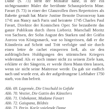
Dame (S. 73) steht der Miniatur nahe, in der ein
nichtgenannter Maler die berühmte Schauspielerin Mme.
Favart (S. 73) in einer der Glanzrollen ihres Repertoires als
Babette gemalt hat. Marie Justine Benoite Duronceray kam
1741 aus Nancy nach Paris und heiratete 1745 Charles Paul
Favart, Direktor der Komischen Oper. Sie bezauberte das
ganze Publikum durch ihren Liebreiz. Marschall Moritz
von Sachsen, der Sohn August des Starken und der Gräfin
Aurora von Königsmarck, war so hingerissen, daß er die
Künstlerin auf Schritt und Tritt verfolgte und sie durch
einen lettre de cachet einsperren ließ, als sie den
aufdringlichen Huldigungen des stürmischen Kriegers
widerstand. Als er noch immer nicht zu seinem Ziele kam,
erklärte er der Sängerin, er werde ihren Mann töten lassen,
wenn sie nicht seine Maitresse werde. Da gab sie endlich
nach und wurde erst, als der aufgedrungene Liebhaber 1750
starb, von ihm befreit.
Abb. 69. Lagrenée, Die Unschuld in Gefahr
Abb. 70. Vestier, Die Gattin des Künstlers
Abb. 71. Unbekannt, Madame Favart
Abb. 72. Gaiupana, Bildnis
Abb. 73. Perin, Karle spielende Dame