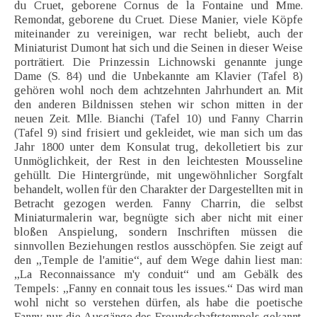
du Cruet, geborene Cornus de la Fontaine und Mme.
Remondat, geborene du Cruet. Diese Manier, viele Köpfe
miteinander zu vereinigen, war recht beliebt, auch der
Miniaturist Dumont hat sich und die Seinen in dieser Weise
porträtiert. Die Prinzessin Lichnowski genannte junge
Dame (S. 84) und die Unbekannte am Klavier (Tafel 8)
gehören wohl noch dem achtzehnten Jahrhundert an. Mit
den anderen Bildnissen stehen wir schon mitten in der
neuen Zeit. Mlle. Bianchi (Tafel 10) und Fanny Charrin
(Tafel 9) sind frisiert und gekleidet, wie man sich um das
Jahr 1800 unter dem Konsulat trug, dekolletiert bis zur
Unmöglichkeit, der Rest in den leichtesten Mousseline
gehüllt. Die Hintergründe, mit ungewöhnlicher Sorgfalt
behandelt, wollen für den Charakter der Dargestellten mit in
Betracht gezogen werden. Fanny Charrin, die selbst
Miniaturmalerin war, begnügte sich aber nicht mit einer
bloßen Anspielung, sondern Inschriften müssen die
sinnvollen Beziehungen restlos ausschöpfen. Sie zeigt auf
den „Temple de l'amitie“, auf dem Wege dahin liest man:
„La Reconnaissance m'y conduit“ und am Gebälk des
Tempels: „Fanny en connait tous les issues.“ Das wird man
wohl nicht so verstehen dürfen, als habe die poetische
Fanny nur die Ausgänge des Freundschaftstempels gekannt.