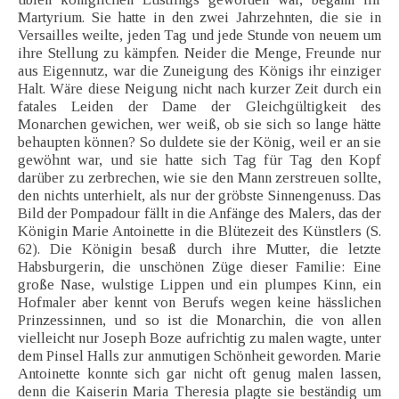
Martyrium. Sie hatte in den zwei Jahrzehnten, die sie in
Versailles weilte, jeden Tag und jede Stunde von neuem um
ihre Stellung zu kämpfen. Neider die Menge, Freunde nur
aus Eigennutz, war die Zuneigung des Königs ihr einziger
Halt. Wäre diese Neigung nicht nach kurzer Zeit durch ein
fatales Leiden der Dame der Gleichgültigkeit des
Monarchen gewichen, wer weiß, ob sie sich so lange hätte
behaupten können? So duldete sie der König, weil er an sie
gewöhnt war, und sie hatte sich Tag für Tag den Kopf
darüber zu zerbrechen, wie sie den Mann zerstreuen sollte,
den nichts unterhielt, als nur der gröbste Sinnengenuss. Das
Bild der Pompadour fällt in die Anfänge des Malers, das der
Königin Marie Antoinette in die Blütezeit des Künstlers (S.
62). Die Königin besaß durch ihre Mutter, die letzte
Habsburgerin, die unschönen Züge dieser Familie: Eine
große Nase, wulstige Lippen und ein plumpes Kinn, ein
Hofmaler aber kennt von Berufs wegen keine hässlichen
Prinzessinnen, und so ist die Monarchin, die von allen
vielleicht nur Joseph Boze aufrichtig zu malen wagte, unter
dem Pinsel Halls zur anmutigen Schönheit geworden. Marie
Antoinette konnte sich gar nicht oft genug malen lassen,
denn die Kaiserin Maria Theresia plagte sie beständig um