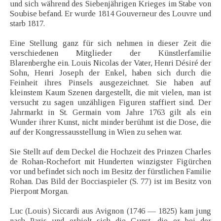
und sich während des Siebenjährigen Krieges im Stabe von
Soubise befand. Er wurde 1814 Gouverneur des Louvre und
starb 1817.
Eine Stellung ganz für sich nehmen in dieser Zeit die
verschiedenen Mitglieder der Künstlerfamilie
Blarenberghe ein. Louis Nicolas der Vater, Henri Désiré der
Sohn, Henri Joseph der Enkel, haben sich durch die
Feinheit ihres Pinsels ausgezeichnet. Sie haben auf
kleinstem Kaum Szenen dargestellt, die mit vielen, man ist
versucht zu sagen unzähligen Figuren staffiert sind. Der
Jahrmarkt in St. Germain vom Jahre 1763 gilt als ein
Wunder ihrer Kunst, nicht minder berühmt ist die Dose, die
auf der Kongressausstellung in Wien zu sehen war.
Sie Stellt auf dem Deckel die Hochzeit des Prinzen Charles
de Rohan-Rochefort mit Hunderten winzigster Figürchen
vor und befindet sich noch im Besitz der fürstlichen Familie
Rohan. Das Bild der Bocciaspieler (S. 77) ist im Besitz von
Pierpont Morgan.
Luc (Louis) Siccardi aus Avignon (1746 — 1825) kam jung
nach Paris und erhielt sich die Gunst, die er bei der