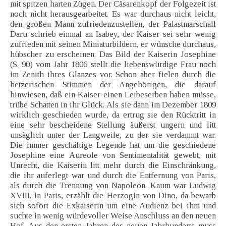
mit spitzen harten Zügen. Der Cäsarenkopf der Folgezeit ist
noch nicht herausgearbeitet. Es war durchaus nicht leicht,
den großen Mann zufriedenzustellen, der Palastmarschall
Daru schrieb einmal an Isabey, der Kaiser sei sehr wenig
zufrieden mit seinen Miniaturbildern, er wünsche durchaus,
hübscher zu erscheinen. Das Bild der Kaiserin Josephine
(S. 90) vom Jahr 1806 stellt die liebenswürdige Frau noch
im Zenith ihres Glanzes vor. Schon aber fielen durch die
hetzerischen Stimmen der Angehörigen, die darauf
hinwiesen, daß ein Kaiser einen Leibeserben haben müsse,
trübe Schatten in ihr Glück. Als sie dann im Dezember 1809
wirklich geschieden wurde, da ertrug sie den Rücktritt in
eine sehr bescheidene Stellung äußerst ungern und litt
unsäglich unter der Langweile, zu der sie verdammt war.
Die immer geschäftige Legende hat um die geschiedene
Josephine eine Aureole von Sentimentalität gewebt, mit
Unrecht, die Kaiserin litt mehr durch die Einschränkung,
die ihr auferlegt war und durch die Entfernung von Paris,
als durch die Trennung von Napoleon. Kaum war Ludwig
XVIII. in Paris, erzählt die Herzogin von Dino, da bewarb
sich sofort die Exkaiserin um eine Audienz bei ihm und
suchte in wenig würdevoller Weise Anschluss an den neuen
Hof. Aus den ersten Jahren des neuen Jahrhunderts muss