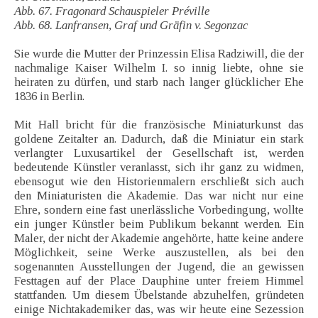
Abb. 67. Fragonard Schauspieler Préville
Abb. 68. Lanfransen, Graf und Gräfin v. Segonzac
Sie wurde die Mutter der Prinzessin Elisa Radziwill, die der
nachmalige Kaiser Wilhelm I. so innig liebte, ohne sie
heiraten zu dürfen, und starb nach langer glücklicher Ehe
1836 in Berlin.
Mit Hall bricht für die französische Miniaturkunst das
goldene Zeitalter an. Dadurch, daß die Miniatur ein stark
verlangter Luxusartikel der Gesellschaft ist, werden
bedeutende Künstler veranlasst, sich ihr ganz zu widmen,
ebensogut wie den Historienmalern erschließt sich auch
den Miniaturisten die Akademie. Das war nicht nur eine
Ehre, sondern eine fast unerlässliche Vorbedingung, wollte
ein junger Künstler beim Publikum bekannt werden. Ein
Maler, der nicht der Akademie angehörte, hatte keine andere
Möglichkeit, seine Werke auszustellen, als bei den
sogenannten Ausstellungen der Jugend, die an gewissen
Festtagen auf der Place Dauphine unter freiem Himmel
stattfanden. Um diesem Übelstande abzuhelfen, gründeten
einige Nichtakademiker das, was wir heute eine Sezession