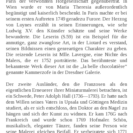
Paris der verwöhnten Hofgesellschaft gegenübertrat. In
Wien wurde er von Maria Theresia außerordentlich
begünstigt und kaiserlich beschenkt. In Paris machte er bei
seinem ersten Auftreten 1749 geradezu Furore. Der Herzog
von Luynes erzählt in seinen Erinnerungen, wie sehr
Ludwig XV. den Künstler schätzte und seine Werke
bewunderte. Die Leserin (S.59) ist ein Beispiel für die
anmutige, ganz zwanglose Art, in der Liotard es verstand,
seinen Bildnissen einen genreartigen Charakter zu geben.
Die reizende Leserin ist Mlle. Lavergne, eine Nichte des
Malers, die er 1752 porträtierte. Das berühmteste und
bekannteste Werk dieser Art ist die „la belle chocolatière“
genannte Kammerzofe in der Dresdner Galerie.
Der zweite Ausländer, den die Franzosen als den
eigentlichen Erneuerer ihrer Miniaturmalerei betrachten, ist
ein Schwede, Peter Adolph Hall (1736—1793). Er hatte nach
dem Willen seines Vaters in Upsala und Göttingen Medizin
studiert, als er sich entschloss, den Doktor an den Nagel zu
hängen und sich der Kunst zu widmen. Er kam 176G nach
Frankreich und wurde schon 1769 Hofmaler. Schön,
musikalisch, eleganter Tänzer, fanden seine Person wie
seine Malerei gleichen Beifall. Er verheiratete sich 1771