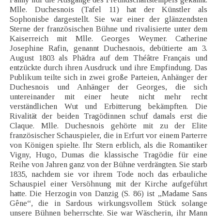
Mlle. Duchesnois (Tafel 11) hat der Künstler als
Sophonisbe dargestellt. Sie war einer der glänzendsten
Sterne der französischen Bühne und rivalisierte unter dem
Kaiserreich mit Mlle. Georges Weymer. Catherine
Josephine Rafin, genannt Duchesnois, debütierte am 3.
August 1803 als Phädra auf dem Théâtre Français und
entzückte durch ihren Ausdruck und ihre Empfindung. Das
Publikum teilte sich in zwei große Parteien, Anhänger der
Duchesnois und Anhänger der Georges, die sich
untereinander mit einer heute nicht mehr recht
verständlichen Wut und Erbitterung bekämpften. Die
Rivalität der beiden Tragödinnen schuf damals erst die
Claque. Mlle. Duchesnois gehörte mit zu der Elite
französischer Schauspieler, die in Erfurt vor einem Parterre
von Königen spielte. Ihr Stern erblich, als die Romantiker
Vigny, Hugo, Dumas die klassische Tragödie für eine
Reihe von Jahren ganz von der Bühne verdrängten. Sie starb
1835, nachdem sie vor ihrem Tode noch das erbauliche
Schauspiel einer Versöhnung mit der Kirche aufgeführt
hatte. Die Herzogin von Danzig (S. 86) ist „Madame Sans
Gêne“, die in Sardous wirkungsvollem Stück solange
unsere Bühnen beherrschte. Sie war Wäscherin, ihr Mann