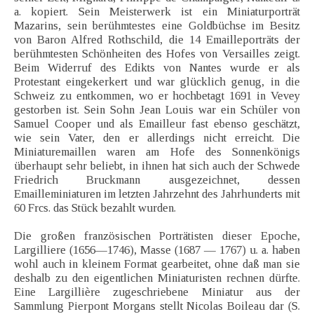
a. kopiert. Sein Meisterwerk ist ein Miniaturporträt
Mazarins, sein berühmtestes eine Goldbüchse im Besitz
von Baron Alfred Rothschild, die 14 Emailleporträts der
berühmtesten Schönheiten des Hofes von Versailles zeigt.
Beim Widerruf des Edikts von Nantes wurde er als
Protestant eingekerkert und war glücklich genug, in die
Schweiz zu entkommen, wo er hochbetagt 1691 in Vevey
gestorben ist. Sein Sohn Jean Louis war ein Schüler von
Samuel Cooper und als Emailleur fast ebenso geschätzt,
wie sein Vater, den er allerdings nicht erreicht. Die
Miniaturemaillen waren am Hofe des Sonnenkönigs
überhaupt sehr beliebt, in ihnen hat sich auch der Schwede
Friedrich Bruckmann ausgezeichnet, dessen
Emailleminiaturen im letzten Jahrzehnt des Jahrhunderts mit
60 Frcs. das Stück bezahlt wurden.
Die großen französischen Porträtisten dieser Epoche,
Largilliere (1656—1746), Masse (1687 — 1767) u. a. haben
wohl auch in kleinem Format gearbeitet, ohne daß man sie
deshalb zu den eigentlichen Miniaturisten rechnen dürfte.
Eine Largillière zugeschriebene Miniatur aus der
Sammlung Pierpont Morgans stellt Nicolas Boileau dar (S.