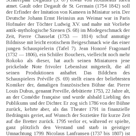
atmet. Gault oder Degault de St. Germain (1754 1842) soll
der Erfinder der Imitation von Kameen in Miniatur sein. Der
Deutsche Johann Ernst Heinsius aus Weimar war in Paris
Hofmaler der Töchter Ludwig XV. und malte mit Vorliebe
antik-mythologische Szenen (S. 68) im Modegeschmack der
Zeit, Pierre Chasselat (1753 — 1814) schuf anmutige
Bildnisse mit leicht erotischem Beigeschmack wie das einer
jungen Schauspielerin (Tafel 7). Jean Honoré Fragonard
(1732 — 1806), ein Schüler Bouchers, vielleicht noch mehr
Rokoko als dieser, hat auch seinen Miniaturen jene
prickelnde Note frivoler Lebenslust mitgeteilt, die all
seinen Produktionen anhaftet. Das Bildchen des
Schauspielers Préville (S. 69) stellt einen der beliebtesten
Komiker der, damaligen französischen Bühne dar. Pierre
Louis Dubus, genannt Preville, debütierte 1753, 22 Jahre alt,
an der Comédie française und wurde alsbald Liebling des
Publikums und der Dichter. Er zog sich 1786 von der Bühne
zurück, kehrte aber, als das Theater 1791 in finanzielle
Bedrängnis geriet, auf Wunsch der Sozietäre für kurze Zeit
auf die Bretter zurück. 1795 verlor er, während er spielte,
ganz plötzlich den Verstand und starb in geistiger
Umnachtung 1799. Nicolaus Lanfransen (1737 bis 1807) ist