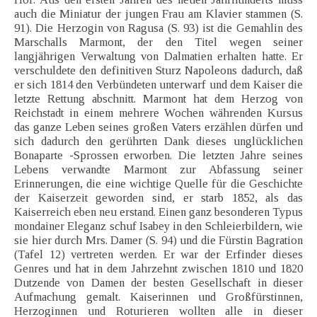
auch die Miniatur der jungen Frau am Klavier stammen (S.
91). Die Herzogin von Ragusa (S. 93) ist die Gemahlin des
Marschalls Marmont, der den Titel wegen seiner
langjährigen Verwaltung von Dalmatien erhalten hatte. Er
verschuldete den definitiven Sturz Napoleons dadurch, daß
er sich 1814 den Verbündeten unterwarf und dem Kaiser die
letzte Rettung abschnitt. Marmont hat dem Herzog von
Reichstadt in einem mehrere Wochen währenden Kursus
das ganze Leben seines großen Vaters erzählen dürfen und
sich dadurch den gerührten Dank dieses unglücklichen
Bonaparte -Sprossen erworben. Die letzten Jahre seines
Lebens verwandte Marmont zur Abfassung seiner
Erinnerungen, die eine wichtige Quelle für die Geschichte
der Kaiserzeit geworden sind, er starb 1852, als das
Kaiserreich eben neu erstand. Einen ganz besonderen Typus
mondainer Eleganz schuf Isabey in den Schleierbildern, wie
sie hier durch Mrs. Damer (S. 94) und die Fürstin Bagration
(Tafel 12) vertreten werden. Er war der Erfinder dieses
Genres und hat in dem Jahrzehnt zwischen 1810 und 1820
Dutzende von Damen der besten Gesellschaft in dieser
Aufmachung gemalt. Kaiserinnen und Großfürstinnen,
Herzoginnen und Roturieren wollten alle in dieser