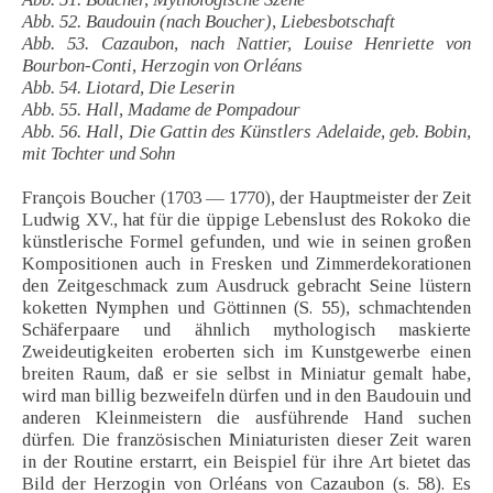
Abb. 52. Baudouin (nach Boucher), Liebesbotschaft
Abb. 53. Cazaubon, nach Nattier, Louise Henriette von
Bourbon-Conti, Herzogin von Orléans
Abb. 54. Liotard, Die Leserin
Abb. 55. Hall, Madame de Pompadour
Abb. 56. Hall, Die Gattin des Künstlers Adelaide, geb. Bobin,
mit Tochter und Sohn
François Boucher (1703 — 1770), der Hauptmeister der Zeit
Ludwig XV., hat für die üppige Lebenslust des Rokoko die
künstlerische Formel gefunden, und wie in seinen großen
Kompositionen auch in Fresken und Zimmerdekorationen
den Zeitgeschmack zum Ausdruck gebracht Seine lüstern
koketten Nymphen und Göttinnen (S. 55), schmachtenden
Schäferpaare und ähnlich mythologisch maskierte
Zweideutigkeiten eroberten sich im Kunstgewerbe einen
breiten Raum, daß er sie selbst in Miniatur gemalt habe,
wird man billig bezweifeln dürfen und in den Baudouin und
anderen Kleinmeistern die ausführende Hand suchen
dürfen. Die französischen Miniaturisten dieser Zeit waren
in der Routine erstarrt, ein Beispiel für ihre Art bietet das
Bild der Herzogin von Orléans von Cazaubon (s. 58). Es