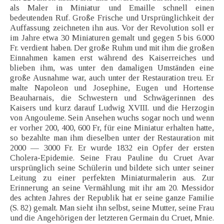
als Maler in Miniatur und Emaille schnell einen
bedeutenden Ruf. Große Frische und Ursprünglichkeit der
Auffassung zeichneten ihn aus. Vor der Revolution soll er
im Jahre etwa 30 Miniaturen gemalt und gegen 5 bis 6.000
Fr. verdient haben. Der große Ruhm und mit ihm die großen
Einnahmen kamen erst während des Kaiserreiches und
blieben ihm, was unter den damaligen Umständen eine
große Ausnahme war, auch unter der Restauration treu. Er
malte Napoleon und Josephine, Eugen und Hortense
Beauharnais, die Schwestern und Schwägerinnen des
Kaisers und kurz darauf Ludwig XVIII. und die Herzogin
von Angouleme. Sein Ansehen wuchs sogar noch und wenn
er vorher 200, 400, 600 Fr, für eine Miniatur erhalten hatte,
so bezahlte man ihm dieselben unter der Restauration mit
2000 — 3000 Fr. Er wurde 1832 ein Opfer der ersten
Cholera-Epidemie. Seine Frau Pauline du Cruet Avar
ursprünglich seine Schülerin und bildete sich unter seiner
Leitung zu einer perfekten Miniaturmalerin aus. Zur
Erinnerung an seine Vermählung mit ihr am 20. Messidor
des achten Jahres der Republik hat er seine ganze Familie
(S. 82) gemalt. Man sieht ihn selbst, seine Mutter, seine Frau
und die Angehörigen der letzteren Germain du Cruet, Mnie.