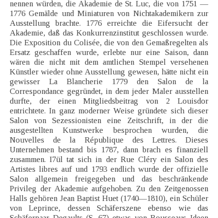
nennen würden, die Akademie de St. Luc, die von 1751 —
1776 Gemälde und Miniaturen von Nichtakademikern zur
Ausstellung brachte. 1776 erreichte die Eifersucht der
Akademie, daß das Konkurrenzinstitut geschlossen wurde.
Die Exposition du Colisée, die von den Gemaßregelten als
Ersatz geschaffen wurde, erlebte nur eine Saison, dann
wären die nicht mit dem amtlichen Stempel versehenen
Künstler wieder ohne Ausstellung gewesen, hätte nicht ein
gewisser La Blancherie 1779 den Salon de la
Correspondance gegründet, in dem jeder Maler ausstellen
durfte, der einen Mitgliedsbeitrag von 2 Louisdor
entrichtete. In ganz moderner Weise gründete sich dieser
Salon von Sezessionisten eine Zeitschrift, in der die
ausgestellten Kunstwerke besprochen wurden, die
Nouvelles de la République des Lettres. Dieses
Unternehmen bestand bis 1787, dann brach es finanziell
zusammen. I7ül tat sich in der Rue Cléry ein Salon des
Artistes libres auf und 1793 endlich wurde der offizielle
Salon allgemein freigegeben und das beschränkende
Privileg der Akademie aufgehoben. Zu den Zeitgenossen
Halls gehören Jean Baptist Huet (1740—1810), ein Schüler
von Leprince, dessen Schäferszene ebenso wie das
Schäferpaar Degaults (S. 67) etwas von Rousseaus Ideen