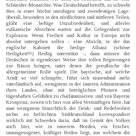
Schneider-Monarchie. Was Deutschland betrifft, so schwebt
dies in einer höchst unruhigen und zweideutigen Lage;
überall, besonders in den nördlichsten und mittleren Teilen,
glüht eine heftige Unzufriedenheit, und allerlei
vulkanische Absichten warten auf die Gelegenheit zur
Explosion. Wenn Freiheit und Kultur in Europa nicht
absolut untergehen sollen – eine Absicht, in der das
englische Kabinett die heilige Allianz (schöne
Heiligkeit!!!) fleißig unterstützt –, dann müssen die
Deutschen in irgendeiner Weise ihre tollen Regierungen
zur Räson bringen, unter denen die preußische die
allergemeinste Rolle spielt. Die bayrische, auf welche
Arndt so viel schimpfte, führt sich tausendmal mehr
vaterländisch auf, wenigstens in der inneren Administration
ihres Landes, ohne mit betrüglichen Phrasen und
lügenhaften Gelübden zu charlatanisieren; und von Bayerns
Kronprinz, soweit ich hier von allen Vernünftigen höre, hat
man wenigstens hinsichtlich der Denk- und Redefreiheit
nichts zu befürchten. Süddeutschland korrespondiert
wirklich mit Schweden darin, daß im Gemüt des Volkes
auch hier, wie in unserem Norden, ein frischer,
unausgesogener, kräftiger Boden liegt, aus welchem die