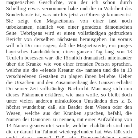
magnetischen Geschichte, von der ich schon durch
Schelling etwas vernommen habe und die in Wahrheit das
Sonderbarste ist, was mir bis jetzt zu Ohren gekommen ist.
Sie zeigt den Magnetismus von einer fast noch
unbekannten, nämlich von einer geradezu dämonischen
Seite. Uebrigens wird er einen vollständigen gedruckten
Bericht von derselben nächstens herausgeben. Im voraus
will ich Dir nur sagen, daß die Magnetisierte, ein junges
bayrisches Landmädchen, einen ganzen Tag lang von 13
Teufeln besessen war, die förmlich dramatisch miteinander
über die Kranke wie von einer fremden Person sprachen,
welche sie die »elende Kreatur da« nannten und die in 13
verschiedenen Gestalten zu plagen ihnen beliebte. Ueber
die Ursachen und den Zusammenhang des Ganzen erhältst
Du seiner Zeit vollständige Nachricht. Man mag sich nun
dieses Phänomen erklären, wie man wolle, so bleibt doch
unter vielen anderen mirakulösen Umständen dies z. B.
höchst wunderbar, daß, als Baader dem Wesen oder den
Wesen, welche aus der Kranken sprachen, befahl, die
Namen der Dämonen zu nennen, mit einer Aufzählung von
13 Namen geantwortet wurde, welche chaldäisch sind und
die er darauf im Talmud wiedergefunden hat. Was läßt sich
wohl dazu sagen? Daß ein Bauernmädchen weder