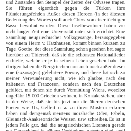
und Zuständen den Stempel der Zeiten der Odyssee tragen.
Sie führen eigentlich gegen die Türken ihre
Plünderungsfehden. Außer diesen Heroen (in der ältesten
Bedeutung des Wortes) soll auch Chios von einer tüchtigen
Rasse bewohnt werden. Diese Inselbewohner haben vor
nicht langer Zeit eine Universität unter sich errichtet. Eine
Sammlung neugriechischer Volksgesänge, herausgegeben
von einem Herrn v. Haxthausen, kommt binnen kurzem zu
Tage. Goethe, der diese Sammlung schon gesehen hat, sagte
hierüber zu Thiersch, daß sie die schönsten Nationallieder
enthielte, welche er je in seinem Leben gesehen habe. Im
übrigen haben die Neugriechen nun auch noch außer dieser
eine (sozusagen) gelehrtere Poesie, und diese hat sich zu
meiner Verwunderung nicht, wie ich glaubte, nach den
Italienern und Franzosen, sondern nach den Deutschen
gebildet, mit denen sie durch Vermittlung Wiens, woselbst
ungefähr 15 000 Griechen wohnen, in Kontakt stehen, aber
in der Weise, daß sie bis jetzt nur die älteren deutschen
Poeten wie Uz, Gellert u. a. zu ihren Mustern erkoren
haben und demgemäß meistens moralische Oden, Fabeln,
Gleimisch-Anakreontische Weisen. usw. schreiben. Es ist in
jedem Falle gut, daß die neugriechischen Literaten gerade
mit Deutschland in nähere Verbindung getreten sind, weil