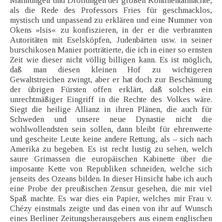
Mahnungen und Drohungen der großen Kontinentalmächte,
als die Rede des Professors Fries für geschmacklos,
mystisch und unpassend zu erklären und eine Nummer von
Okens »Isis« zu konfiszieren, in der er die verbrannten
Autoritäten mit Eselsköpfen, Judenbärten usw. in seiner
burschikosen Manier porträtierte, die ich in einer so ernsten
Zeit wie dieser nicht völlig billigen kann. Es ist möglich,
daß man diesen kleinen Hof zu wichtigeren
Gewaltstreichen zwingt, aber er hat doch zur Beschämung
der übrigen Fürsten offen erklärt, daß solches ein
unrechtmäßiger Eingriff in die Rechte des Volkes wäre.
Siegt die heilige Allianz in ihren Plänen, die auch für
Schweden und unsere neue Dynastie nicht die
wohlwollendsten sein sollen, dann bleibt für ehrenwerte
und gescheite Leute keine andere Rettung, als – sich nach
Amerika zu begeben. Es ist recht lustig zu sehen, welch
saure Grimassen die europäischen Kabinette über die
imposante Kette von Republiken schneiden, welche sich
jenseits des Ozeans bilden. In dieser Hinsicht habe ich auch
eine Probe der preußischen Zensur gesehen, die mir viel
Spaß machte. Es war dies ein Papier, welches mir Frau v.
Chézy einstmals zeigte und das einen von ihr auf Wunsch
eines Berliner Zeitungsherausgebers aus einem englischen