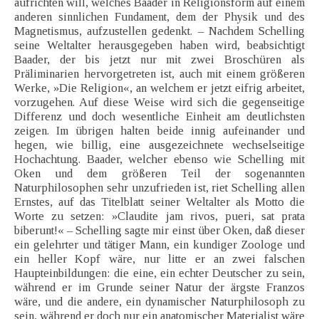
aufrichten will, welches Baader in Religionsform auf einem
anderen sinnlichen Fundament, dem der Physik und des
Magnetismus, aufzustellen gedenkt. – Nachdem Schelling
seine Weltalter herausgegeben haben wird, beabsichtigt
Baader, der bis jetzt nur mit zwei Broschüren als
Präliminarien hervorgetreten ist, auch mit einem größeren
Werke, »Die Religion«, an welchem er jetzt eifrig arbeitet,
vorzugehen. Auf diese Weise wird sich die gegenseitige
Differenz und doch wesentliche Einheit am deutlichsten
zeigen. Im übrigen halten beide innig aufeinander und
hegen, wie billig, eine ausgezeichnete wechselseitige
Hochachtung. Baader, welcher ebenso wie Schelling mit
Oken und dem größeren Teil der sogenannten
Naturphilosophen sehr unzufrieden ist, riet Schelling allen
Ernstes, auf das Titelblatt seiner Weltalter als Motto die
Worte zu setzen: »Claudite jam rivos, pueri, sat prata
biberunt!« – Schelling sagte mir einst über Oken, daß dieser
ein gelehrter und tätiger Mann, ein kundiger Zoologe und
ein heller Kopf wäre, nur litte er an zwei falschen
Haupteinbildungen: die eine, ein echter Deutscher zu sein,
während er im Grunde seiner Natur der ärgste Franzos
wäre, und die andere, ein dynamischer Naturphilosoph zu
sein, während er doch nur ein anatomischer Materialist wäre