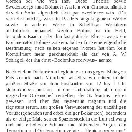
worden sei wie von ihm. Diese Theorie sowie
Swedenborgs (und Böhmes) Ansicht von Christus, nämlich
daß der Sohn eigentlich Gott par excellence wäre (Du
verstehst mich!), wird in Baaders angefangenem Werke
sowie in anderer Weise in Schellings Weltaltern
ausführlich behandelt werden. Böhme ist ihr Held,
besonders Baaders, der ihm fast göttliche Ehre erweist. Ein
Kommentator Böhmes zu sein, hält er für seine eigentliche
Bestimmung; nach seinen eigenen Worten hat ihm kein
Kompliment mehr geschmeichelt als das von A. W.
Schlegel, der ihn einst »Boehmius redivivus« nannte.
Nach vielem Diskurieren begleitete er uns gegen Mittag zu
Fuß zurück nach München, woselbst wir mitten in der
größten Straße vor dem Postkontor von 12 bis 1 Uhr
stehenblieben und uns in eine Unterhaltung über einen
magischen Ordenschef vertieften, der St. Martins Lehrer
gewesen, und über das mysterium magnum und die
signatura rerum, zur großen Verwunderung der unzähligen
Vorübergehenden (und dabei einiger Bekannten), besonders
als er einige Male seinen Spazierstock in die Luft schwang
und mit erhobener Stimme und blitzenden Augen den
Ternarium und Quaternarium zeigte. – Heute morgen um 9