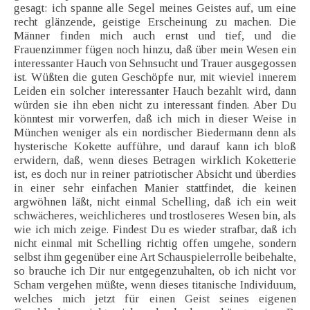
gesagt: ich spanne alle Segel meines Geistes auf, um eine
recht glänzende, geistige Erscheinung zu machen. Die
Männer finden mich auch ernst und tief, und die
Frauenzimmer fügen noch hinzu, daß über mein Wesen ein
interessanter Hauch von Sehnsucht und Trauer ausgegossen
ist. Wüßten die guten Geschöpfe nur, mit wieviel innerem
Leiden ein solcher interessanter Hauch bezahlt wird, dann
würden sie ihn eben nicht zu interessant finden. Aber Du
könntest mir vorwerfen, daß ich mich in dieser Weise in
München weniger als ein nordischer Biedermann denn als
hysterische Kokette aufführe, und darauf kann ich bloß
erwidern, daß, wenn dieses Betragen wirklich Koketterie
ist, es doch nur in reiner patriotischer Absicht und überdies
in einer sehr einfachen Manier stattfindet, die keinen
argwöhnen läßt, nicht einmal Schelling, daß ich ein weit
schwächeres, weichlicheres und trostloseres Wesen bin, als
wie ich mich zeige. Findest Du es wieder strafbar, daß ich
nicht einmal mit Schelling richtig offen umgehe, sondern
selbst ihm gegenüber eine Art Schauspielerrolle beibehalte,
so brauche ich Dir nur entgegenzuhalten, ob ich nicht vor
Scham vergehen müßte, wenn dieses titanische Individuum,
welches mich jetzt für einen Geist seines eigenen