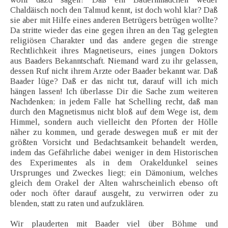
Chaldäisch noch den Talmud kennt, ist doch wohl klar? Daß
sie aber mit Hilfe eines anderen Betrügers betrügen wollte?
Da stritte wieder das eine gegen ihren an den Tag gelegten
religiösen Charakter und das andere gegen die strenge
Rechtlichkeit ihres Magnetiseurs, eines jungen Doktors
aus Baaders Bekanntschaft. Niemand ward zu ihr gelassen,
dessen Ruf nicht ihrem Arzte oder Baader bekannt war. Daß
Baader lüge? Daß er das nicht tut, darauf will ich mich
hängen lassen! Ich überlasse Dir die Sache zum weiteren
Nachdenken; in jedem Falle hat Schelling recht, daß man
durch den Magnetismus nicht bloß auf dem Wege ist, dem
Himmel, sondern auch vielleicht den Pforten der Hölle
näher zu kommen, und gerade deswegen muß er mit der
größten Vorsicht und Bedachtsamkeit behandelt werden,
indem das Gefährliche dabei weniger in dem Historischen
des Experimentes als in dem Orakeldunkel seines
Ursprunges und Zweckes liegt; ein Dämonium, welches
gleich dem Orakel der Alten wahrscheinlich ebenso oft
oder noch öfter darauf ausgeht, zu verwirren oder zu
blenden, statt zu raten und aufzuklären.
Wir plauderten mit Baader viel über Böhme und