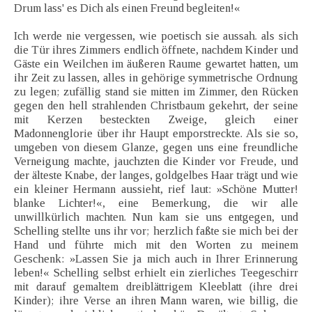
Drum lass' es Dich als einen Freund begleiten!«
Ich werde nie vergessen, wie poetisch sie aussah. als sich
die Tür ihres Zimmers endlich öffnete, nachdem Kinder und
Gäste ein Weilchen im äußeren Raume gewartet hatten, um
ihr Zeit zu lassen, alles in gehörige symmetrische Ordnung
zu legen; zufällig stand sie mitten im Zimmer, den Rücken
gegen den hell strahlenden Christbaum gekehrt, der seine
mit Kerzen besteckten Zweige, gleich einer
Madonnenglorie über ihr Haupt emporstreckte. Als sie so,
umgeben von diesem Glanze, gegen uns eine freundliche
Verneigung machte, jauchzten die Kinder vor Freude, und
der älteste Knabe, der langes, goldgelbes Haar trägt und wie
ein kleiner Hermann aussieht, rief laut: »Schöne Mutter!
blanke Lichter!«, eine Bemerkung, die wir alle
unwillkürlich machten. Nun kam sie uns entgegen, und
Schelling stellte uns ihr vor; herzlich faßte sie mich bei der
Hand und führte mich mit den Worten zu meinem
Geschenk: »Lassen Sie ja mich auch in Ihrer Erinnerung
leben!« Schelling selbst erhielt ein zierliches Teegeschirr
mit darauf gemaltem dreiblättrigem Kleeblatt (ihre drei
Kinder); ihre Verse an ihren Mann waren, wie billig, die