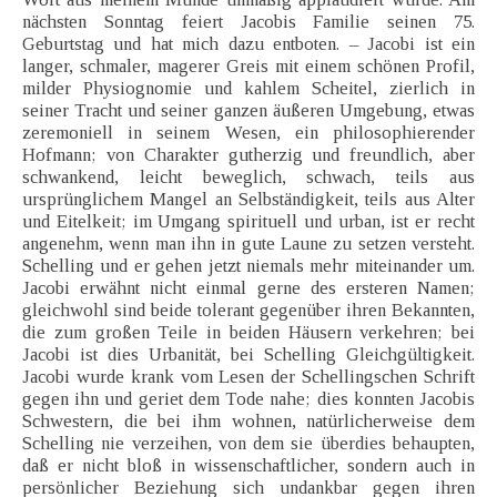
nächsten Sonntag feiert Jacobis Familie seinen 75.
Geburtstag und hat mich dazu entboten. – Jacobi ist ein
langer, schmaler, magerer Greis mit einem schönen Profil,
milder Physiognomie und kahlem Scheitel, zierlich in
seiner Tracht und seiner ganzen äußeren Umgebung, etwas
zeremoniell in seinem Wesen, ein philosophierender
Hofmann; von Charakter gutherzig und freundlich, aber
schwankend, leicht beweglich, schwach, teils aus
ursprünglichem Mangel an Selbständigkeit, teils aus Alter
und Eitelkeit; im Umgang spirituell und urban, ist er recht
angenehm, wenn man ihn in gute Laune zu setzen versteht.
Schelling und er gehen jetzt niemals mehr miteinander um.
Jacobi erwähnt nicht einmal gerne des ersteren Namen;
gleichwohl sind beide tolerant gegenüber ihren Bekannten,
die zum großen Teile in beiden Häusern verkehren; bei
Jacobi ist dies Urbanität, bei Schelling Gleichgültigkeit.
Jacobi wurde krank vom Lesen der Schellingschen Schrift
gegen ihn und geriet dem Tode nahe; dies konnten Jacobis
Schwestern, die bei ihm wohnen, natürlicherweise dem
Schelling nie verzeihen, von dem sie überdies behaupten,
daß er nicht bloß in wissenschaftlicher, sondern auch in
persönlicher Beziehung sich undankbar gegen ihren