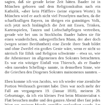
sagten, daß sie gerade keine Zeit hätten. Baader ist in
München geboren und dem Religionskultus nach ein
Katholik, »aber kein Pfäffler« (seine eigenen Worte). In
München wird er auch nicht viel Proselyten machen, da die
scharfkralligen Bayern, im übrigen ein gutmütiges Volk,
sich jetzt noch hinlänglich die Zeit mit Essen, Trinken,
Kartenspielen, Tanzen und Liebschaftpflegen vertreiben,
gerade wie bei uns in Stockholm. Baader halten sie für
einen wunderlichen, unbegreiflichen Mann, der aber doch
(wegen seiner Berühmtheit) eine Zierde ihrer Stadt bildet
und ohne Zweifel ein großes Genie wäre, wenn er nicht so
närrisch für Ethik und Religion schwärmte – etwa so, wie
die Athenienser im allgemeinen den Sokrates betrachteten.
Es war ein witziger Einfall von Thiersch, als er Baader
»den rasenden Schelling« nannte, in demselben Sinne, wie
die Griechen den Diogenes Sokrates mainomenos nannten. –
Eben komme ich von Jacobis, wo ich wieder eine ziemliche
Portion Weihrauch geerntet habe. Dies war noch mehr der
Fall am vergangenen 19. (Januar 1818), meinem 28.
Geburtstage, da ich ein kleines Fest beim Ministerialrat v.
Flatt besuchen mußte und den ganzen Abend über fast jedes
Wort aus meinem Munde unmäßig applaudiert wurde. Am