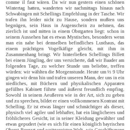
comme il faut wären. Da wir nun gestern einen schönen
Wintertag hatten, wanderten wir nachmittags hinaus nach
Schwabingen mit Schellings Empfehlung in der Tasche. Wir
trafen ihn leider nicht zu Hause, sondern mußten uns
begnügen, sein Haus in Augenschein zu nehmen, das
zierlich ist und mitten in einem Obstgarten liegt; schon in
seinem Aussehen hat es etwas Mystisches, besonders wenn
man ein nahe bei demselben befindliches Lusthaus, das
einem prächtigen Vogelkäfige gleicht, mit ihm in
Zusammenhang bringt. Wir hinterließen Schellings Billett
bei einem Jüngling, der uns versicherte, daß wir Baader am
folgenden Tage, zu welcher Stunde uns beliebte, treffen
würden; wir wählten die Morgenstunde. Heute um ½ 9 Uhr
gingen wir denn hin und trafen unseren Mann, der uns in ein
niedliches, mit Büchern und physikalischen Apparaten
gefülltes Kabinett führte und äußerst freundlich empfing.
Sowohl in seinem Aeußeren wie in der Art, sich zu geben
und zu sprechen, bildet er einen vollkommenen Kontrast mit
Schelling. Er ist etwas länger und schmächtiger als dieser,
physisch viel agiler und lebhafter, hat ein länglicheres und
fröhlicheres Gesicht, ist in seiner Kleidung gewählter und
etwas gepudert (wie es sich für einen königlich bayrischen
Oberst-Bergrat und weitgereisten Welt- wie Geschäftsmann