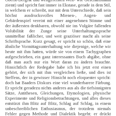
ziemt) und spricht fast immer in Ekstase, gerade in dem Stil,
in welchem er schreibt, nur mit dem Unterschiede, daß sein
höchst ausdrucksvolles Mienen-, Augen- und
Gebärdenspiel vereint mit einer angenehmen Stimme und
der äußersten denkbaren, obwohl nie ins Vulgäre fallenden
Volubilität der Zunge seine Unterhaltungssprache
unmittelbar faßlicher, und weit graziöser macht als seine
Schriftsprache. Kurz gesagt, er spricht so schön, daß eine
ähnliche Vormittagsunterhaltung wie diejenige, welche wir
heute mit ihm hatten, würde sie von einem Tachygraphen
aufgeschrieben, ein ganz interessantes Buch abgäbe, ohne
daß man auch nur ein Wort daran zu ändern brauchte.
Hinsichtlich der Redegabe habe ich bis jetzt erst einen
gehört, der sich mit ihm vergleichen ließe, und dies ist
Steffens, der in gewisser Hinsicht noch eloquenter spricht:
doch hat Baaders Diskurs eine viel wunderbarere Färbung.
Er spricht geradezu nichts anderes aus als die tiefsinnigsten
Sätze, Antithesen, Gleichungen, Etymologien, physische
Experimente und Religionsbetrachtungen, und alles dieses
entstürzt ihm Blitz auf Blitz, Schlag auf Schlag, in einem
unbeschreiblichen Enthusiasmus, der trotzdem niemals
Fehler gegen Methode und Dialektik begeht; er drückt