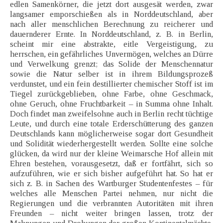
edlen Samenkörner, die jetzt dort ausgesät werden, zwar
langsamer emporschießen als in Norddeutschland, aber
nach aller menschlichen Berechnung zu reicherer und
dauernderer Ernte. In Norddeutschland, z. B. in Berlin,
scheint mir eine abstrakte, eitle Vergeistigung, zu
herrschen, ein gefährliches Unvermögen, welches an Dürre
und Verwelkung grenzt; das Solide der Menschennatur
sowie die Natur selber ist in ihrem Bildungsprozeß
verdunstet, und ein fein destillierter chemischer Stoff ist im
Tiegel zurückgeblieben, ohne Farbe, ohne Geschmack,
ohne Geruch, ohne Fruchtbarkeit – in Summa ohne Inhalt.
Doch findet man zweifelsohne auch in Berlin recht tüchtige
Leute, und durch eine totale Erderschütterung des ganzen
Deutschlands kann möglicherweise sogar dort Gesundheit
und Solidität wiederhergestellt werden. Sollte eine solche
glücken, da wird nur der kleine Weimarsche Hof allein mit
Ehren bestehen, vorausgesetzt, daß er fortfährt, sich so
aufzuführen, wie er sich bisher aufgeführt hat. So hat er
sich z. B. in Sachen des Wartburger Studentenfestes – für
welches alle Menschen Partei nehmen, nur nicht die
Regierungen und die verbrannten Autoritäten mit ihren
Freunden – nicht weiter bringen lassen, trotz der