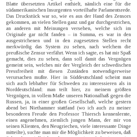
Blatte übersetzten Artikel enthielt, nämlich eine für die
südamerikanischen Insurgenten vorteilhafte Parlamentsrede.
Das Druckstück war so, wie es aus der Hand des Zensors
gekommen, an vielen Stellen ganz und gar durchgestrichen,
an anderen mit Meinungen versehen, welche sich im
Originale gar nicht fanden – in Summa, es war in den
ausgestrichenen und in den zugesetzten Stellen recht
merkwürdig das System zu sehen, nach welchem die
preußische Zensur verfährt. Wenn ich sagte, es hat mir Spaß
gemacht, dies zu sehen, dann soll damit das Vergnügen
gemeint sein, welches mir der Vergleich der schwedischen
Pressfreiheit mit diesen Zuständen notwendigerweise
verursachen mußte. Hier in Süddeutschland scheint man
sich auch lebhafter für Schweden zu interessieren als in
Norddeutschland; man teilt hier, zu meinem größten
Vergnügen, in vollem Maße unseren Nationalhaß gegen die
Russen, ja, in einer großen Gesellschaft, welche gestern
abend bei Niethammer stattfand (wo ich auch zu meiner
besonderen Freude den Professor Thiersch kennenlernte,
einen angenehmen, ziemlich jungen Mann, der mir von
seinen Klienten, den Neugriechen, viele interessante Dinge
mitteilte), suchte man mir die Möglichkeit zu beweisen, daß