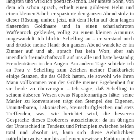
längsten und wirklich poetisch-schön. Der älteste Sohn, von
dem ich schon sprach, erhielt einen güldenen Helm und
einen kleinen Säbel; er spazierte den ganzen Abend stolz in
dieser Rüstung umher, jetzt, mit dem Helm auf dem langen
flatternden Goldhaare und in einen scharlachroten
Waffenrock gekleidet, völlig zu einem kleinen Arminius
umgewandelt. Ich blickte Schelling an – er verstand mich
und drückte meine Hand; den ganzen Abend wandelte er im
Zimmer auf und ab, sprach fast kein Wort, aber sah
unendlich freundschaftsvoll auf uns alle und hatte beständig
Freudentränen in den Augen. Am andern Tage schickte ich
an Frau v. Schelling zum Zeichen meiner Dankbarkeit
einige Stanzen, die das Glück hatten, sie sowohl wie ihren
Mann vollkommen von der Größe meiner Ergebenheit für
sie beide zu überzeugen. – Ich sagte, daß Schelling in
seinem äußeren Wesen etwas Napoleonartiges hätte; seine
Manier zu konversieren trägt den Stempel des Eigenen,
Unmittelbaren, Lakonischen, Steinschriftgleichen und stets
Treffenden, was, wie berichtet wird, die besseren
Gespräche dieses Eroberers auszeichnete; da im übrigen
der Unterschied in Tendenz und Prinzipien zwischen beiden
total und absolut ist, kann sich diese Aehnlichkeit
natürlicherweise nur bis auf einen gewissen Farbton in der