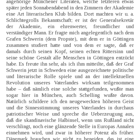
angehörige Münchener Literaten, welche letzteren etwas
später jeden Sonnabendabend in den Zimmern der Akademie
eine Art literarischen Klub bilden. Dort machten wir u. a.
Schlichtegrolls Bekanntschaft; er ist der Generalsekretär
der Akademie, ein ehrenwerter, freundlicher und
verständiger Mann. Er fragte mich angelegentlich nach dem
Grafen Schwerin (dem Propste), mit dem er in Göttingen
zusammen studiert hatte und von dem er sagte, daß er
damals durch seinen Kopf, seinen echten Rittersinn und
seine schöne Gestalt alle Menschen in Göttingen entzückt
habe. Es freute ihn sehr, als ich ihm mitteilte, daß der Graf
Schwerin jetzt in Schweden eine ausgezeichnete politische
und literarische Rolle spiele und an der intellektuellen
Revolution unseres Vaterlandes wirksam teilgenommen
habe – daß nämlich eine solche stattgefunden, wußte man
sogar hier in München, auch Schelling wußte davon.
Natürlich schildere ich den neugeweckten höheren Geist
und die Sinnesstimmung unseres Vaterlandes in durchaus
patriotischer Weise und spreche die Ueberzeugung aus,
daß die skandinavische Halbinsel, wenn uns Rußland nicht
verschlingt, noch eine glänzende Stelle in Europas Annalen
einnehmen wird, und zwar in höherer Potenz als früher.
Dänemark brauchen wir nicht zu beneiden, das ist eine