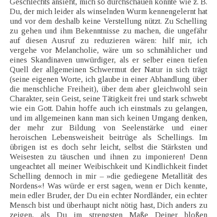
Geschlechts ansieht, mich so durchschauen könnte wie z. B.
Du, der mich leider als winselnden Wurm kennengelernt hat
und vor dem deshalb keine Verstellung nützt. Zu Schelling
zu gehen und ihm Bekenntnisse zu machen, die ungefähr
auf diesen Ausruf zu reduzieren wären: hilf mir, ich
vergehe vor Melancholie, wäre um so schmählicher und
eines Skandinaven unwürdiger, als er selber einen tiefen
Quell der allgemeinen Schwermut der Natur in sich trägt
(seine eigenen Worte, ich glaube in einer Abhandlung über
die menschliche Freiheit), über dem aber gleichwohl sein
Charakter, sein Geist, seine Tätigkeit frei und stark schwebt
wie ein Gott. Dahin hoffe auch ich einstmals zu gelangen,
und im allgemeinen kann man sich keinen Umgang denken,
der mehr zur Bildung von Seelenstärke und einer
heroischen Lebensweisheit beitrüge als Schellings. Im
übrigen ist es doch sehr leicht, selbst die Stärksten und
Weisesten zu täuschen und ihnen zu imponieren! Denn
ungeachtet all meiner Weibischkeit und Kindlichkeit findet
Schelling dennoch in mir – »die gediegene Metallität des
Nordens«! Was würde er erst sagen, wenn er Dich kennte,
mein edler Bruder, der Du ein echter Nordländer, ein echter
Mensch bist und überhaupt nicht nötig hast, Dich anders zu
zeigen, als Du im strengsten Maße Deiner bloßen