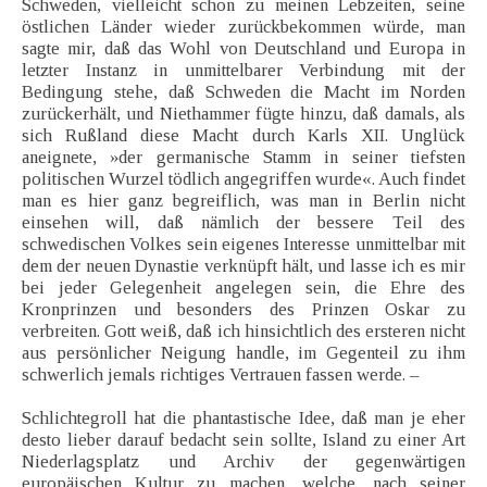
Schweden, vielleicht schon zu meinen Lebzeiten, seine
östlichen Länder wieder zurückbekommen würde, man
sagte mir, daß das Wohl von Deutschland und Europa in
letzter Instanz in unmittelbarer Verbindung mit der
Bedingung stehe, daß Schweden die Macht im Norden
zurückerhält, und Niethammer fügte hinzu, daß damals, als
sich Rußland diese Macht durch Karls XII. Unglück
aneignete, »der germanische Stamm in seiner tiefsten
politischen Wurzel tödlich angegriffen wurde«. Auch findet
man es hier ganz begreiflich, was man in Berlin nicht
einsehen will, daß nämlich der bessere Teil des
schwedischen Volkes sein eigenes Interesse unmittelbar mit
dem der neuen Dynastie verknüpft hält, und lasse ich es mir
bei jeder Gelegenheit angelegen sein, die Ehre des
Kronprinzen und besonders des Prinzen Oskar zu
verbreiten. Gott weiß, daß ich hinsichtlich des ersteren nicht
aus persönlicher Neigung handle, im Gegenteil zu ihm
schwerlich jemals richtiges Vertrauen fassen werde. –
Schlichtegroll hat die phantastische Idee, daß man je eher
desto lieber darauf bedacht sein sollte, Island zu einer Art
Niederlagsplatz und Archiv der gegenwärtigen
europäischen Kultur zu machen, welche, nach seiner