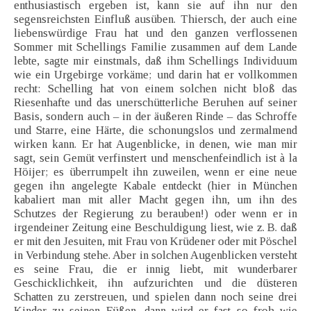
enthusiastisch ergeben ist, kann sie auf ihn nur den
segensreichsten Einfluß ausüben. Thiersch, der auch eine
liebenswürdige Frau hat und den ganzen verflossenen
Sommer mit Schellings Familie zusammen auf dem Lande
lebte, sagte mir einstmals, daß ihm Schellings Individuum
wie ein Urgebirge vorkäme; und darin hat er vollkommen
recht: Schelling hat von einem solchen nicht bloß das
Riesenhafte und das unerschütterliche Beruhen auf seiner
Basis, sondern auch – in der äußeren Rinde – das Schroffe
und Starre, eine Härte, die schonungslos und zermalmend
wirken kann. Er hat Augenblicke, in denen, wie man mir
sagt, sein Gemüt verfinstert und menschenfeindlich ist à la
Höijer; es überrumpelt ihn zuweilen, wenn er eine neue
gegen ihn angelegte Kabale entdeckt (hier in München
kabaliert man mit aller Macht gegen ihn, um ihn des
Schutzes der Regierung zu berauben!) oder wenn er in
irgendeiner Zeitung eine Beschuldigung liest, wie z. B. daß
er mit den Jesuiten, mit Frau von Krüdener oder mit Pöschel
in Verbindung stehe. Aber in solchen Augenblicken versteht
es seine Frau, die er innig liebt, mit wunderbarer
Geschicklichkeit, ihn aufzurichten und die düsteren
Schatten zu zerstreuen, und spielen dann noch seine drei
Kinder zu seinen Füßen, dann wird er fast so froh wie