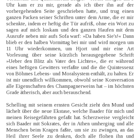
Uhr kam er zu mir, gerade als ich über ihn auf der
vorhergehenden Seite geschrieben hatte, und trug einen
ganzen Packen seiner Schriften unter dem Arme, die er mir
schenkte, indem er heftig die Tür aufriß, ohne ein Wort zu
sagen auf mich loskam und den ganzen Haufen mit dem
Ausrufe neben mir aufs Sofa warf: »Da haben Sie's!« Dann
blieb er den halben Vormittag bei mir und wird morgen um
11 Uhr wiederkommen, um Hjort und mir eine Art
Vorlesung über seine kürzlich herausgegebene Schrift
»Ueber den Blitz als Vater des Lichtes«, die er während
eines heftigen Gewitters verfaßte und die die Quintessenz
von Böhmes Lebens- und Moralsystem enthält, zu halten. Er
ist mir unendlich willkommen, obwohl seine Konversation
alle Eigenschaften des Champagnerweins hat – im höchsten
Grade ätherisch, aber auch berauschend.
Schelling mit seinem ernsten Gesicht zieht den Mund und
lächelt über die neue Ekstase, welche Baader für mich und
meinen Reisegefährten gefaßt hat. Scherzweise vergleicht
sich Baader mit Sokrates, der in Athen umherging und alle
Menschen beim Kragen faßte, um sie zu zwingen, an das
Heil ihrer Seele zu denken, doch alle flohen ihn und