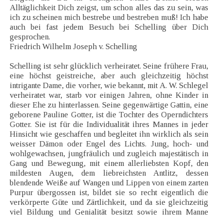
Alltäglichkeit Dich zeigst, um schon alles das zu sein, was
ich zu scheinen mich bestrebe und bestreben muß! Ich habe
auch bei fast jedem Besuch bei Schelling über Dich
gesprochen.
Friedrich Wilhelm Joseph v. Schelling
Schelling ist sehr glücklich verheiratet. Seine frühere Frau,
eine höchst geistreiche, aber auch gleichzeitig höchst
intrigante Dame, die vorher, wie bekannt, mit A. W. Schlegel
verheiratet war, starb vor einigen Jahren, ohne Kinder in
dieser Ehe zu hinterlassen. Seine gegenwärtige Gattin, eine
geborene Pauline Gotter, ist die Tochter des Operndichters
Gotter. Sie ist für die Individualität ihres Mannes in jeder
Hinsicht wie geschaffen und begleitet ihn wirklich als sein
weisser Dämon oder Engel des Lichts. Jung, hoch- und
wohlgewachsen, jungfräulich und zugleich majestätisch in
Gang und Bewegung, mit einem allerliebsten Kopf, den
mildesten Augen, dem liebreichsten Antlitz, dessen
blendende Weiße auf Wangen und Lippen von einem zarten
Purpur übergossen ist, bildet sie so recht eigentlich die
verkörperte Güte und Zärtlichkeit, und da sie gleichzeitig
viel Bildung und Genialität besitzt sowie ihrem Manne