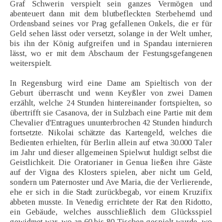
Graf Schwerin verspielt sein ganzes Vermögen und
abenteuert dann mit dem blutbefleckten Sterbehemd und
Ordensband seines vor Prag gefallenen Onkels, die er für
Geld sehen lässt oder versetzt, solange in der Welt umher,
bis ihn der König aufgreifen und in Spandau internieren
lässt, wo er mit dem Abschaum der Festungsgefangenen
weiterspielt.
In Regensburg wird eine Dame am Spieltisch von der
Geburt überrascht und wenn Keyßler von zwei Damen
erzählt, welche 24 Stunden hintereinander fortspielten, so
übertrifft sie Casanova, der in Sulzbach eine Partie mit dem
Chevalier d'Entragues ununterbrochen 42 Stunden hindurch
fortsetzte. Nikolai schätzte das Kartengeld, welches die
Bedienten erhielten, für Berlin allein auf etwa 30.000 Taler
im Jahr und dieser allgemeinen Spielwut huldigt selbst die
Geistlichkeit. Die Oratorianer in Genua ließen ihre Gäste
auf der Vigna des Klosters spielen, aber nicht um Geld,
sondern um Paternoster und Ave Maria, die der Verlierende,
ehe er sich in die Stadt zurückbegab, vor einem Kruzifix
abbeten musste. In Venedig errichtete der Rat den Ridotto,
ein Gebäude, welches ausschließlich dem Glücksspiel
gewidmet war, wo an 60 bis 80 Tischen gespielt wurde, wo