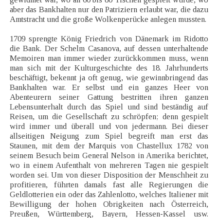
aber das Bankhalten nur den Patriziern erlaubt war, die dazu
Amtstracht und die große Wolkenperücke anlegen mussten.
1709 sprengte König Friedrich von Dänemark im Ridotto
die Bank. Der Schelm Casanova, auf dessen unterhaltende
Memoiren man immer wieder zurückkommen muss, wenn
man sich mit der Kulturgeschichte des 18. Jahrhunderts
beschäftigt, bekennt ja oft genug, wie gewinnbringend das
Bankhalten war. Er selbst und ein ganzes Heer von
Abenteurern seiner Gattung bestritten ihren ganzen
Lebensunterhalt durch das Spiel und sind beständig auf
Reisen, um die Gesellschaft zu schröpfen; denn gespielt
wird immer und überall und von jedermann. Bei dieser
allseitigen Neigung zum Spiel begreift man erst das
Staunen, mit dem der Marquis von Chastellux 1782 von
seinem Besuch beim General Nelson in Amerika berichtet,
wo in einem Aufenthalt von mehreren Tagen nie gespielt
worden sei. Um von dieser Disposition der Menschheit zu
profitieren, führten damals fast alle Regierungen die
Geldlotterien ein oder das Zahlenlotto, welches Italiener mit
Bewilligung der hohen Obrigkeiten nach Österreich,
Preußen, Württemberg, Bayern, Hessen-Kassel usw.