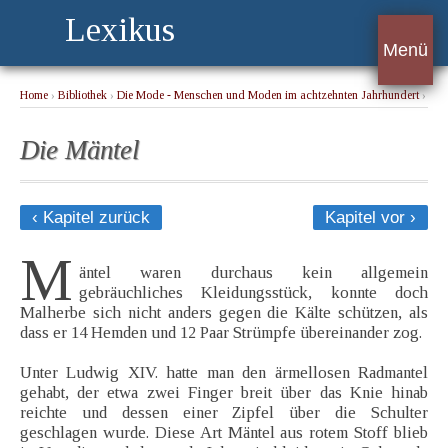
Lexikus
Menü
Home
›
Bibliothek
›
Die Mode - Menschen und Moden im achtzehnten Jahrhundert
›
Die Mäntel
Die Mäntel
‹ Kapitel zurück
Kapitel vor ›
M
äntel waren durchaus kein allgemein
gebräuchliches Kleidungsstück, konnte doch
Malherbe sich nicht anders gegen die Kälte schützen, als
dass er 14 Hemden und 12 Paar Strümpfe übereinander zog.
Unter Ludwig XIV. hatte man den ärmellosen Radmantel
gehabt, der etwa zwei Finger breit über das Knie hinab
reichte und dessen einer Zipfel über die Schulter
geschlagen wurde. Diese Art Mäntel aus rotem Stoff blieb