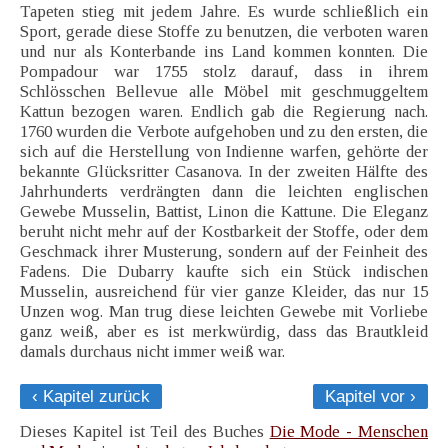
Tapeten stieg mit jedem Jahre. Es wurde schließlich ein
Sport, gerade diese Stoffe zu benutzen, die verboten waren
und nur als Konterbande ins Land kommen konnten. Die
Pompadour war 1755 stolz darauf, dass in ihrem
Schlösschen Bellevue alle Möbel mit geschmuggeltem
Kattun bezogen waren. Endlich gab die Regierung nach.
1760 wurden die Verbote aufgehoben und zu den ersten, die
sich auf die Herstellung von Indienne warfen, gehörte der
bekannte Glücksritter Casanova. In der zweiten Hälfte des
Jahrhunderts verdrängten dann die leichten englischen
Gewebe Musselin, Battist, Linon die Kattune. Die Eleganz
beruht nicht mehr auf der Kostbarkeit der Stoffe, oder dem
Geschmack ihrer Musterung, sondern auf der Feinheit des
Fadens. Die Dubarry kaufte sich ein Stück indischen
Musselin, ausreichend für vier ganze Kleider, das nur 15
Unzen wog. Man trug diese leichten Gewebe mit Vorliebe
ganz weiß, aber es ist merkwürdig, dass das Brautkleid
damals durchaus nicht immer weiß war.
‹ Kapitel zurück
Kapitel vor ›
Dieses Kapitel ist Teil des Buches
Die Mode - Menschen