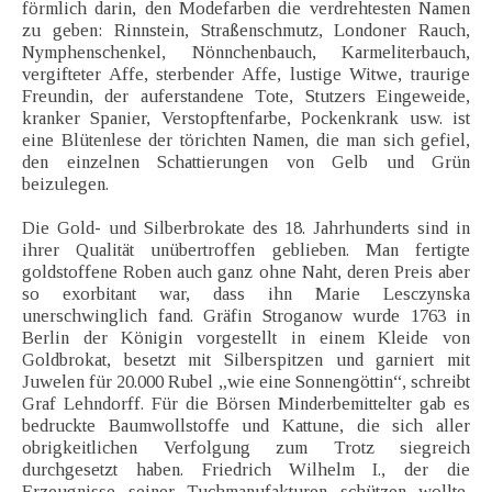
förmlich darin, den Modefarben die verdrehtesten Namen
zu geben: Rinnstein, Straßenschmutz, Londoner Rauch,
Nymphenschenkel, Nönnchenbauch, Karmeliterbauch,
vergifteter Affe, sterbender Affe, lustige Witwe, traurige
Freundin, der auferstandene Tote, Stutzers Eingeweide,
kranker Spanier, Verstopftenfarbe, Pockenkrank usw. ist
eine Blütenlese der törichten Namen, die man sich gefiel,
den einzelnen Schattierungen von Gelb und Grün
beizulegen.
Die Gold- und Silberbrokate des 18. Jahrhunderts sind in
ihrer Qualität unübertroffen geblieben. Man fertigte
goldstoffene Roben auch ganz ohne Naht, deren Preis aber
so exorbitant war, dass ihn Marie Lesczynska
unerschwinglich fand. Gräfin Stroganow wurde 1763 in
Berlin der Königin vorgestellt in einem Kleide von
Goldbrokat, besetzt mit Silberspitzen und garniert mit
Juwelen für 20.000 Rubel „wie eine Sonnengöttin“, schreibt
Graf Lehndorff. Für die Börsen Minderbemittelter gab es
bedruckte Baumwollstoffe und Kattune, die sich aller
obrigkeitlichen Verfolgung zum Trotz siegreich
durchgesetzt haben. Friedrich Wilhelm I., der die
Erzeugnisse seiner Tuchmanufakturen schützen wollte,