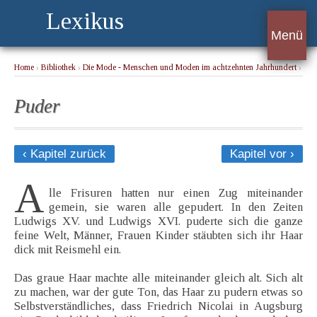
Lexikus
Menü
Home
›
Bibliothek
›
Die Mode - Menschen und Moden im achtzehnten Jahrhundert
›
Puder
Puder
‹ Kapitel zurück
Kapitel vor ›
A
lle Frisuren hatten nur einen Zug miteinander
gemein, sie waren alle gepudert. In den Zeiten
Ludwigs XV. und Ludwigs XVI. puderte sich die ganze
feine Welt, Männer, Frauen Kinder stäubten sich ihr Haar
dick mit Reismehl ein.
Das graue Haar machte alle miteinander gleich alt. Sich alt
zu machen, war der gute Ton, das Haar zu pudern etwas so
Selbstverständliches, dass Friedrich Nicolai in Augsburg