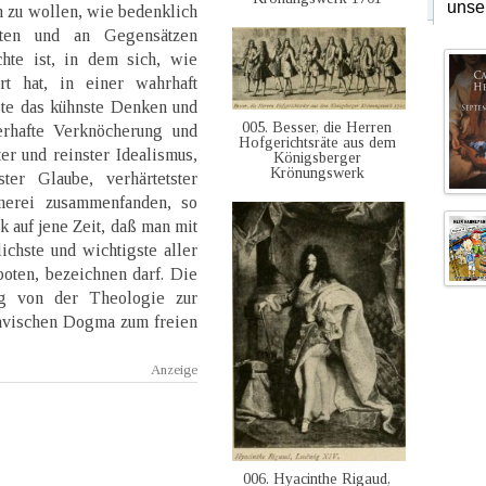
unse
 zu wollen, wie bedenklich
sten und an Gegensätzen
chte ist, in dem sich, wie
t hat, in einer wahrhaft
ste das kühnste Denken und
005. Besser, die Herren
terhafte Verknöcherung und
Hofgerichtsräte aus dem
er und reinster Idealismus,
Königsberger
Krönungswerk
ter Glaube, verhärtetster
merei zusammenfanden, so
k auf jene Zeit, daß man mit
ichste und wichtigste aller
oten, bezeichnen darf. Die
ng von der Theologie zur
lavischen Dogma zum freien
006. Hyacinthe Rigaud,