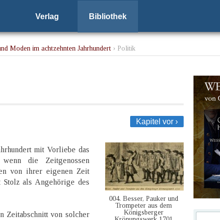
Verlag
Bibliothek
nd Moden im achtzehnten Jahrhundert
› Politik
Kapitel vor ›
ahrhundert mit Vorliebe das
 wenn die Zeitgenossen
ten von ihrer eigenen Zeit
t Stolz als Angehörige des
004. Besser, Pauker und
Trompeter aus dem
Königsberger
 Zeitabschnitt von solcher
Krönungswerk 1701