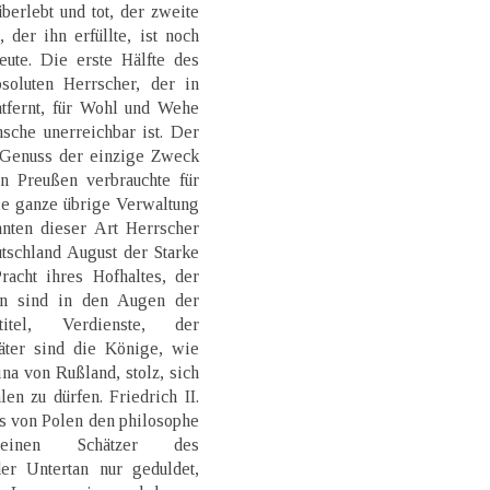
überlebt und tot, der zweite
 der ihn erfüllte, ist noch
eute. Die erste Hälfte des
soluten Herrscher, der in
tfernt, für Wohl und Wehe
sche unerreichbar ist. Der
r Genuss der einzige Zweck
on Preußen verbrauchte für
ie ganze übrige Verwaltung
anten dieser Art Herrscher
tschland August der Starke
cht ihres Hofhaltes, der
en sind in den Augen der
itel, Verdienste, der
äter sind die Könige, wie
ina von Rußland, stolz, sich
len zu dürfen. Friedrich II.
us von Polen den philosophe
 einen Schätzer des
r Untertan nur geduldet,