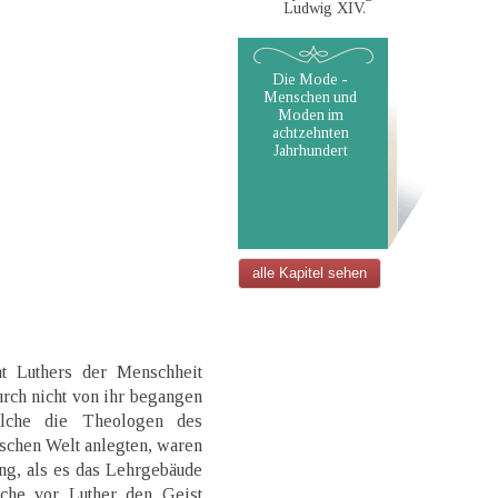
Ludwig XIV.
Die Mode -
Menschen und
Moden im
achtzehnten
Jahrhundert
alle Kapitel sehen
t Luthers der Menschheit
rch nicht von ihr begangen
elche die Theologen des
tischen Welt anlegten, waren
ng, als es das Lehrgebäude
che vor Luther den Geist