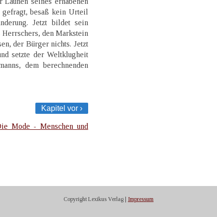
er Launen seines erhabenen
 gefragt, besaß kein Urteil
nderung. Jetzt bildet sein
 Herrschers, den Markstein
n, der Bürger nichts. Jetzt
und setzte der Weltklugheit
rmanns, dem berechnenden
Kapitel vor ›
ie Mode - Menschen und
Copyright Lexikus Verlag |
Impressum