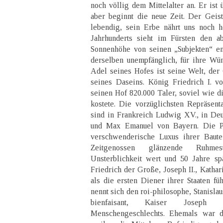
noch völlig dem Mittelalter an. Er ist 
aber beginnt die neue Zeit. Der Geist,
lebendig, sein Erbe nährt uns noch h
Jahrhunderts sieht im Fürsten den ab
Sonnenhöhe von seinen „Subjekten“ en
derselben unempfänglich, für ihre Wün
Adel seines Hofes ist seine Welt, de
seines Daseins. König Friedrich I. v
seinen Hof 820.000 Taler, soviel wie d
kostete. Die vorzüglichsten Repräsent
sind in Frankreich Ludwig XV., in Deu
und Max Emanuel von Bayern. Die Pra
verschwenderische Luxus ihrer Baut
Zeitgenossen glänzende Ruhmest
Unsterblichkeit wert und 50 Jahre sp
Friedrich der Große, Joseph II., Kathar
als die ersten Diener ihrer Staaten füh
nennt sich den roi-philosophe, Stanisla
bienfaisant, Kaiser Joseph
Menschengeschlechts. Ehemals war de