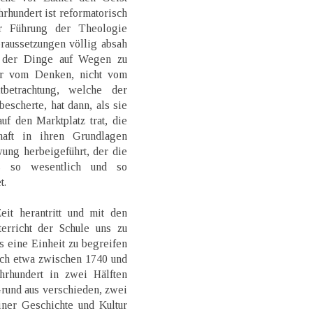
hrhundert ist reformatorisch
er Führung der Theologie
raussetzungen völlig absah
 der Dinge auf Wegen zu
nur vom Denken, nicht vom
betrachtung, welche der
scherte, hat dann, als sie
uf den Marktplatz trat, die
haft in ihren Grundlagen
ung herbeigeführt, der die
ts so wesentlich und so
t.
it herantritt und mit den
terricht der Schule uns zu
ls eine Einheit zu begreifen
ich etwa zwischen 1740 und
hrhundert in zwei Hälften
 Grund aus verschieden, zwei
iner Geschichte und Kultur