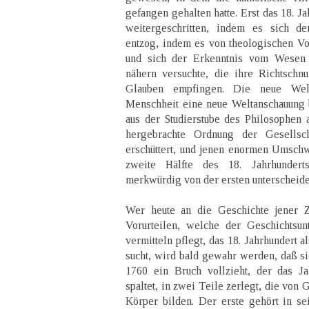
gefangen gehalten hatte. Erst das 18. Ja
weitergeschritten, indem es sich d
entzog, indem es von theologischen Vo
und sich der Erkenntnis vom Wesen
nähern versuchte, die ihre Richtsch
Glauben empfingen. Die neue Welt
Menschheit eine neue Weltanschauung be
aus der Studierstube des Philosophen a
hergebrachte Ordnung der Gesellsc
erschüttert, und jenen enormen Umschw
zweite Hälfte des 18. Jahrhunder
merkwürdig von der ersten unterscheide
Wer heute an die Geschichte jener Ze
Vorurteilen, welche der Geschichtsun
vermitteln pflegt, das 18. Jahrhundert a
sucht, wird bald gewahr werden, daß s
1760 ein Bruch vollzieht, der das Ja
spaltet, in zwei Teile zerlegt, die von
Körper bilden. Der erste gehört in se