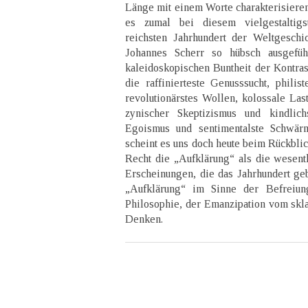
Länge mit einem Worte charakterisieren
es zumal bei diesem vielgestaltig
reichsten Jahrhundert der Weltgeschi
Johannes Scherr so hübsch ausgeführ
kaleidoskopischen Buntheit der Kontra
die raffinierteste Genusssucht, philis
revolutionärstes Wollen, kolossale Last
zynischer Skeptizismus und kindlichs
Egoismus und sentimentalste Schwär
scheint es uns doch heute beim Rückblic
Recht die „Aufklärung“ als die wesentl
Erscheinungen, die das Jahrhundert geb
„Aufklärung“ im Sinne der Befreiu
Philosophie, der Emanzipation vom sk
Denken.