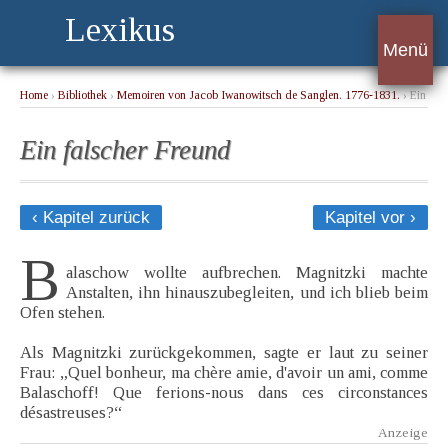
Lexikus
Menü
Home
›
Bibliothek
›
Memoiren von Jacob Iwanowitsch de Sanglen. 1776-1831.
› Ein
falscher Freund
Ein falscher Freund
‹ Kapitel zurück
Kapitel vor ›
B
alaschow wollte aufbrechen. Magnitzki machte
Anstalten, ihn hinauszubegleiten, und ich blieb beim
Ofen stehen.
Als Magnitzki zurückgekommen, sagte er laut zu seiner
Frau: „Quel bonheur, ma chère amie, d'avoir un ami, comme
Balaschoff! Que ferions-nous dans ces circonstances
désastreuses?“