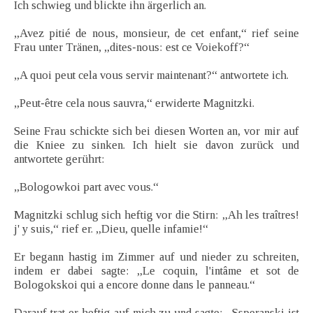
Ich schwieg und blickte ihn ärgerlich an.
„Avez pitié de nous, monsieur, de cet enfant,“ rief seine
Frau unter Tränen, „dites-nous: est ce Voiekoff?“
„A quoi peut cela vous servir maintenant?“ antwortete ich.
„Peut-être cela nous sauvra,“ erwiderte Magnitzki.
Seine Frau schickte sich bei diesen Worten an, vor mir auf
die Kniee zu sinken. Ich hielt sie davon zurück und
antwortete gerührt:
„Bologowkoi part avec vous.“
Magnitzki schlug sich heftig vor die Stirn: „Ah les traîtres!
j' y suis,“ rief er. „Dieu, quelle infamie!“
Er begann hastig im Zimmer auf und nieder zu schreiten,
indem er dabei sagte: „Le coquin, l'intâme et sot de
Bologokskoi qui a encore donne dans le panneau.“
Darauf trat er heftig auf mich zu und sagte: „Ssperanski ist