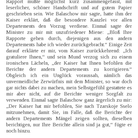
Rapport mußte möglichst kurz zusammengefasst, mit
leserlicher, schöner Handschrift und auf gutem Papier
geschrieben sein. Wie Balaschow mir sagte, hatte ihm der
Kaiser erklärt, daß die besondere Kanzlei vor allen
Departements den Vorzug verdiene. Einmal sagte der
Minister zu mir mit unzufriedener Miene: „Bloß Ihre
Rapporte gehen durch, diejenigen aus den andern
Departements habe ich wieder zurückgebracht.“ Einige Zeit
darauf erklärte er mir, vom Kaiser zurückkehrend: „Ich
gratuliere Ihnen,“ und sein Mund verzog sich zu einem
ironischen Lächeln, „der Kaiser hat Ihnen befohlen die
Berichte der andern Departements zu korrigieren.“
Obgleich ich ein Unglück voraussah, nämlich das
unvermeidliche Zerwürfnis mit dem Minister, so war doch
gar nichts dabei zu machen, mein Selbstgefühl gestattete es
mir aber nicht, auf die Berichte weniger Sorgfalt zu
verwenden. Einmal sagte Balaschow ganz ärgerlich zu mir:
„Der Kaiser hat mir befohlen, Sie nach Tzarskoje Sselo
mitzunehmen, damit Sie, im Falle, daß die Berichte der
andern Departements Mängel zeigen sollten, dieselben
berichtigen, nur Ihre Berichte allein sind ja gut,“ fügte er
noch hinzu.