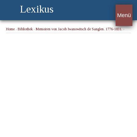
Lexikus
Menü
Home
›
Bibliothek
›
Memoiren von Jacob Iwanowitsch de Sanglen. 1776-1831.
›
Das Polizeiministerium