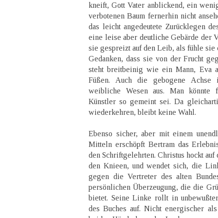
kneift, Gott Vater anblickend, ein weni
verbotenen Baum fernerhin nicht anseh
das leicht angedeutete Zurücklegen d
eine leise aber deutliche Gebärde der 
sie gespreizt auf den Leib, als fühle s
Gedanken, dass sie von der Frucht ge
steht breitbeinig wie ein Mann, Eva 
Füßen. Auch die gebogene Achse i
weibliche Wesen aus. Man könnte f
Künstler so gemeint sei. Da gleichart
wiederkehren, bleibt keine Wahl.
Ebenso sicher, aber mit einem unendl
Mitteln erschöpft Bertram das Erlebni
den Schriftgelehrten. Christus hockt auf
den Knieen, und wendet sich, die Link
gegen die Vertreter des alten Bunde
persönlichen Überzeugung, die die Grü
bietet. Seine Linke rollt in unbewußter
des Buches auf. Nicht energischer al