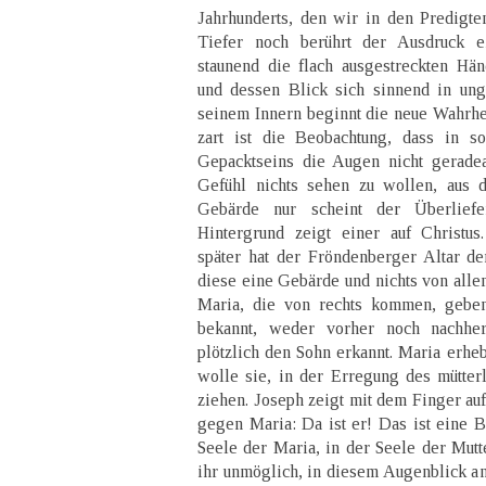
Jahrhunderts, den wir in den Predigt
Tiefer noch berührt der Ausdruck 
staunend die flach ausgestreckten Hä
und dessen Blick sich sinnend in ung
seinem Innern beginnt die neue Wahrhe
zart ist die Beobachtung, dass in so
Gepacktseins die Augen nicht gerade
Gefühl nichts sehen zu wollen, aus 
Gebärde nur scheint der Überlief
Hintergrund zeigt einer auf Christu
später hat der Fröndenberger Altar de
diese eine Gebärde und nichts von alle
Maria, die von rechts kommen, geben
bekannt, weder vorher noch nachhe
plötzlich den Sohn erkannt. Maria erheb
wolle sie, in der Erregung des mütterl
ziehen. Joseph zeigt mit dem Finger auf
gegen Maria: Da ist er! Das ist eine B
Seele der Maria, in der Seele der Mutt
ihr unmöglich, in diesem Augenblick an