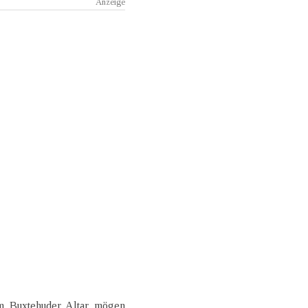
m Buxtehuder Altar mögen