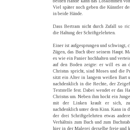
beiden Hände kann das Loskommen vom
Viel später noch geben die Künstler d
in beide Hände.
Dass Bertram nicht durch Zufall so ric
die Haltung der Schriftgelehrten.
Einer ist aufgesprungen und schwingt, 
Zügen, das Buch über seinem Haupt. M
es wie ein Panier hochhalten und vertei
auf den Boden zeigte: er will es an 
Christus spricht, sind Moses und die P
sitzt ein Alter in langem weißen Bart u
nachdenklich in die Rechte, der Zeigef
Textstelle fest. Dabei wendet er das H
Christus um. Neben ihm hockt ein Junge
mit der Linken krault er sich, zu 
nachdenklich unter dem Kinn. Kann in d
der drei Schriftgelehrten etwas ande
Verhältnis zum Buch und zum Buchstabe
hier in der Malerei derselbe freie und 