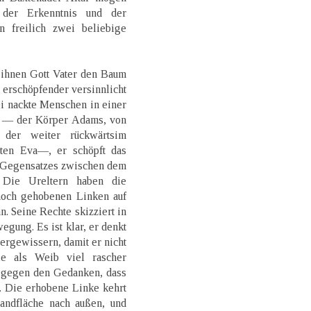
 der Erkenntnis und der
 freilich zwei beliebige
ihnen Gott Vater den Baum
s erschöpfender versinnlicht
ei nackte Menschen in einer
g — der Körper Adams, von
 der weiter rückwärtsim
dten Eva—, er schöpft das
 Gegensatzes zwischen dem
 Die Ureltern haben die
hoch gehobenen Linken auf
n. Seine Rechte skizziert in
gung. Es ist klar, er denkt
vergewissern, damit er nicht
ie als Weib viel rascher
he gegen den Gedanken, dass
. Die erhobene Linke kehrt
andfläche nach außen, und