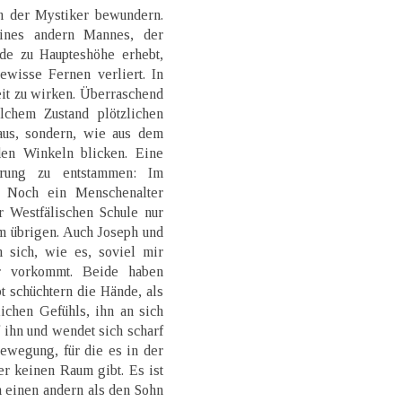
en der Mystiker bewundern.
eines andern Mannes, der
nde zu Haupteshöhe erhebt,
ewisse Fernen verliert. In
it zu wirken. Überraschend
lchem Zustand plötzlichen
aus, sondern, wie aus dem
den Winkeln blicken. Eine
erung zu entstammen: Im
s. Noch ein Menschenalter
r Westfälischen Schule nur
m übrigen. Auch Joseph und
 sich, wie es, soviel mir
r vorkommt. Beide haben
t schüchtern die Hände, als
ichen Gefühls, ihn an sich
 ihn und wendet sich scharf
ewegung, für die es in der
er keinen Raum gibt. Es ist
 einen andern als den Sohn