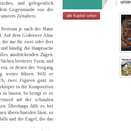
unse
isches, und gelegentlich
s dem Gegenstande von der
 unseres Zeitalters.
alle Kapitel sehen
 Bertram je nach der Natur
bt. Auf dem Grabower Altar
 die nur für zwei oder drei
z und bündig die Hauptsache
alles ausdrückenden Zügen.
Flächen breiterer Form, und
 ein, in denen der Vorgang
g weiter führen. Will er
sich, zwei Figuren ganz zu
rkörper in die Komposition
zu lassen. So bringt er es
dermord auf der schmalen
en. Überhaupt fällt es bei
en überschneiden lässt, so
alls und die Engel, die das