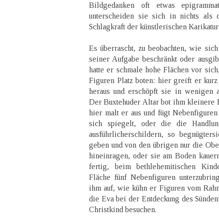
Bildgedanken oft etwas epigrammat
unterscheiden sie sich in nichts al
Schlagkraft der künstlerischen Karikatur
Es überrascht, zu beobachten, wie sich
seiner Aufgabe beschränkt oder ausgi
hatte er schmale hohe Flächen vor sich,
Figuren Platz boten: hier greift er kur
heraus und erschöpft sie in wenigen 
Der Buxtehuder Altar bot ihm kleinere 
hier malt er aus und fügt Nebenfiguren
sich spiegelt, oder die die Handlun
ausführlicherschildern, so begnügter
geben und von den übrigen nur die Obe
hineinragen, oder sie am Boden kauern 
fertig, beim bethlehemitischen Kin
Fläche fünf Nebenfiguren unterzubring
ihm auf, wie kühn er Figuren vom Rahm
die Eva bei der Entdeckung des Sündenf
Christkind besuchen.