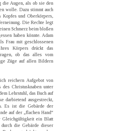
g die Augen, als ob sie den
en wolle. Dazu stimmt auch
es Kopfes und Oberkörpers,
Verneinung. Die Rechte legt
ie einen Schmerz beim bloßen
gessen haben könnte. Adam
als Frau mit geschlossenen
hres Körpers drückt das
ragen, ob das alles vom
ige Züge auf allen Bildern
ich reichern Aufgebot von
s des Christusknaben unter
 dem Lehrstuhl, das Buch auf
e darbietend ausgestreckt,
s. Es ist die Gebärde der
nde auf der „flachen Hand“
 Gleichgültigkeit ein Blatt
s durch die Gebärde dieser