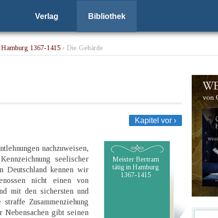
Verlag
Bibliothek
in Hamburg 1367-1415
› Die Gebärde
Kapitel vor ›
Entlehnungen nachzuweisen,
Kennzeichnung seelischer
Meister Bertram
tätig in Hamburg
In Deutschland kennen wir
1367-1415
enossen nicht einen von
und mit den sichersten und
e straffe Zusammenziehung
r Nebensachen gibt seinen