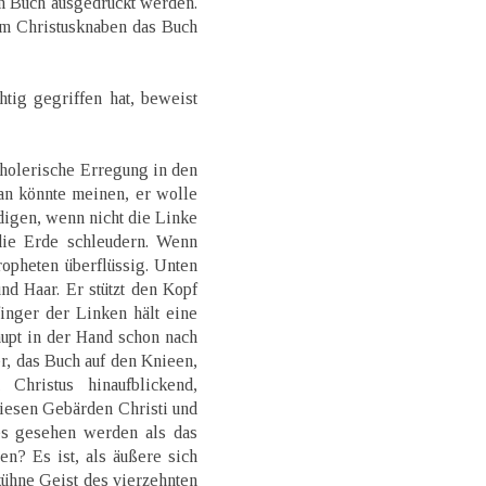
 Buch ausgedrückt werden.
em Christusknaben das Buch
htig gegriffen hat, beweist
cholerische Erregung in den
an könnte meinen, er wolle
digen, wenn nicht die Linke
die Erde schleudern. Wenn
ropheten überflüssig. Unten
nd Haar. Er stützt den Kopf
inger der Linken hält eine
aupt in der Hand schon nach
r, das Buch auf den Knieen,
Christus hinaufblickend,
iesen Gebärden Christi und
res gesehen werden als das
n? Es ist, als äußere sich
kühne Geist des vierzehnten