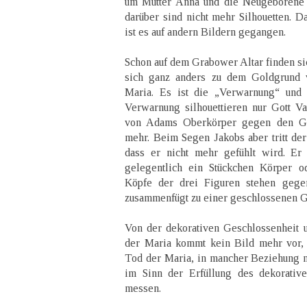
um Mutter Anna und die Neugeborene b
darüber sind nicht mehr Silhouetten. D
ist es auf andern Bildern gegangen.
Schon auf dem Grabower Altar finden si
sich ganz anders zu dem Goldgrund v
Maria. Es ist die „Verwarnung“ und 
Verwarnung silhouettieren nur Gott Va
von Adams Oberkörper gegen den Go
mehr. Beim Segen Jakobs aber tritt der
dass er nicht mehr gefühlt wird. Er 
gelegentlich ein Stückchen Körper o
Köpfe der drei Figuren stehen gegen
zusammenfügt zu einer geschlossenen G
Von der dekorativen Geschlossenheit 
der Maria kommt kein Bild mehr vor, s
Tod der Maria, in mancher Beziehung n
im Sinn der Erfüllung des dekorativ
messen.