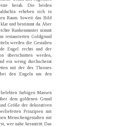
iste herab. Die beiden
ldachin erheben sich in
en Raum. Soweit das Bild
n klar und bestimmt da. Aber
leichte Rankenmuster nimmt
em restaurierten Goldgrund
itteln werden die Gestalten
nde Engel rechts und der
on überschnitten werden,
nd ein wenig durchscheint
etten mit der des Thrones
d bei den Engeln um den
 belebten farbigen Massen
 über dem goldenen Grund
 und Größe der dekorativen
rlieferten Prinzipien mit
lnen Menschengestalten mit
st, wer nahe herantritt. Das