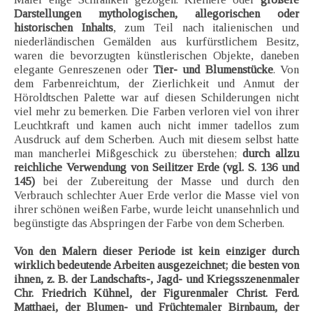
Darstellungen mythologischen, allegorischen oder
historischen Inhalts
, zum Teil nach italienischen und
niederländischen Gemälden aus kurfürstlichem Besitz,
waren die bevorzugten künstlerischen Objekte, daneben
elegante Genreszenen oder
Tier- und Blumenstücke
. Von
dem Farbenreichtum, der Zierlichkeit und Anmut der
Höroldtschen Palette war auf diesen Schilderungen nicht
viel mehr zu bemerken. Die Farben verloren viel von ihrer
Leuchtkraft und kamen auch nicht immer tadellos zum
Ausdruck auf dem Scherben. Auch mit diesem selbst hatte
man mancherlei Mißgeschick zu überstehen;
durch allzu
reichliche Verwendung von Seilitzer Erde (vgl. S. 136 und
145)
bei der Zubereitung der Masse und durch den
Verbrauch schlechter Auer Erde verlor die Masse viel von
ihrer schönen weißen Farbe, wurde leicht unansehnlich und
begünstigte das Abspringen der Farbe von dem Scherben.
Von den Malern dieser Periode ist kein einziger durch
wirklich bedeutende Arbeiten ausgezeichnet; die besten von
ihnen, z. B. der Landschafts-, Jagd- und Kriegsszenenmaler
Chr. Friedrich Kühnel, der Figurenmaler Christ. Ferd.
Matthaei, der Blumen- und Früchtemaler Birnbaum, der