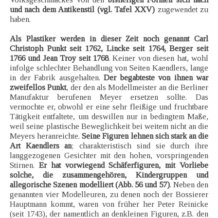
und nach dem Antikenstil (vgl. Tafel XXV)
zugewendet zu
haben.
Als Plastiker werden in dieser Zeit noch genannt Carl
Christoph Punkt seit 1762, Lincke seit 1764, Berger seit
1766 und Jean Troy seit 1768
. Keiner von diesen hat, wohl
infolge schlechter Behandlung von Seiten Kaendlers, lange
in der Fabrik ausgehalten.
Der begabteste von ihnen war
zweifellos Punkt
, der den als Modellmeister an die Berliner
Manufaktur berufenen Meyer ersetzen sollte. Das
vermochte er, obwohl er eine sehr fleißige und fruchtbare
Tätigkeit entfaltete, um deswillen nur in bedingtem Maße,
weil seine plastische Beweglichkeit bei weitem nicht an die
Meyers heranreichte.
Seine Figuren lehnen sich stark an die
Art Kaendlers an
; charakteristisch sind sie durch ihre
langgezogenen Gesichter mit den hohen, vorspringenden
Stirnen.
Er hat vorwiegend Schäferfiguren, mit Vorliebe
solche, die zusammengehören, Kindergruppen und
allegorische Szenen modelliert (Abb. 56 und 57)
. Neben den
genannten vier Modelleuren, zu denen noch der Bossierer
Hauptmann kommt, waren von früher her Peter Reinicke
(seit 1743), der namentlich an denkleinen Figuren, z.B. den