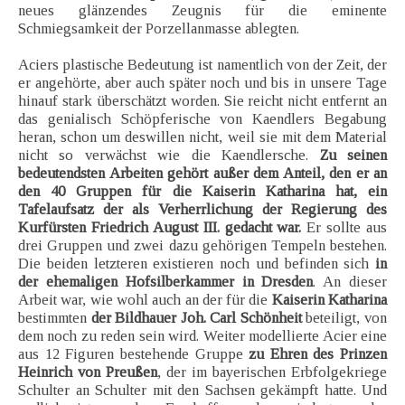
neues glänzendes Zeugnis für die eminente
Schmiegsamkeit der Porzellanmasse ablegten.
Aciers plastische Bedeutung ist namentlich von der Zeit, der
er angehörte, aber auch später noch und bis in unsere Tage
hinauf stark überschätzt worden. Sie reicht nicht entfernt an
das genialisch Schöpferische von Kaendlers Begabung
heran, schon um deswillen nicht, weil sie mit dem Material
nicht so verwächst wie die Kaendlersche.
Zu seinen
bedeutendsten Arbeiten gehört außer dem Anteil, den er an
den 40 Gruppen für die Kaiserin Katharina hat, ein
Tafelaufsatz der als Verherrlichung der Regierung des
Kurfürsten Friedrich August III. gedacht war.
Er sollte aus
drei Gruppen und zwei dazu gehörigen Tempeln bestehen.
Die beiden letzteren existieren noch und befinden sich
in
der ehemaligen Hofsilberkammer in Dresden
. An dieser
Arbeit war, wie wohl auch an der für die
Kaiserin Katharina
bestimmten
der Bildhauer Joh. Carl Schönheit
beteiligt, von
dem noch zu reden sein wird. Weiter modellierte Acier eine
aus 12 Figuren bestehende Gruppe
zu Ehren des Prinzen
Heinrich von Preußen
, der im bayerischen Erbfolgekriege
Schulter an Schulter mit den Sachsen gekämpft hatte. Und