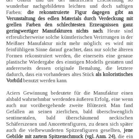
wunderbar nachgebildeten leichten und doch saftigen
Farben;
die rekonstruierte Figur dagegen gibt an
Verunstaltung des edlen Materials durch Verdeckung mit
grellen Farben den schlechtesten Erzeugnissen ganz
geringwertiger Manufakturen nichts nach
. Heute sind
erfreulicherweise solche künstlerischen Verirrungen in der
Meißner Manufaktur nicht mehr möglich; es wird mit
feinfühligem Sinne darauf geachtet, dass nur solche älteren
Formen rekonstruiert werden, die einerseits eine genaue
plastische Wiedergabe des einstigen Modells gestatten und
andererseits dessen originale Bemalung, die letztere
dadurch, dass ein vorhandenes altes Stück
als koloristisches
Vorbild
benutzt werden kann.
Aciers Gewinnung bedeutete für die Manufaktur einen
alsbald wahrnehmbar werdenden äußeren Erfolg, eine wenn
auch nur vorübergehende zweite Blütezeit. Man fand
Gefallen an seinen zierlichen, bald überschwenglich
sentimentalen, bald überschäumend neckischen
Schäferszenen und Amorettenfiguren, zu denen sich später
auch die vielbewunderten Spitzenfiguren gesellten,
jene
Gebilde mit zartem Spitzenschmuck (vgl. Anm. 24)
, die ein