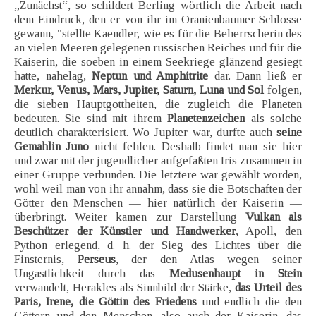
„Zunächst“, so schildert Berling wörtlich die Arbeit nach
dem Eindruck, den er von ihr im Oranienbaumer Schlosse
gewann, "stellte Kaendler, wie es für die Beherrscherin des
an vielen Meeren gelegenen russischen Reiches und für die
Kaiserin, die soeben in einem Seekriege glänzend gesiegt
hatte, nahelag,
Neptun und Amphitrite
dar. Dann ließ er
Merkur, Venus, Mars, Jupiter, Saturn, Luna und Sol
folgen,
die sieben Hauptgottheiten, die zugleich die Planeten
bedeuten. Sie sind mit ihrem
Planetenzeichen
als solche
deutlich charakterisiert. Wo Jupiter war, durfte auch
seine
Gemahlin Juno
nicht fehlen. Deshalb findet man sie hier
und zwar mit der jugendlicher aufgefaßten Iris zusammen in
einer Gruppe verbunden. Die letztere war gewählt worden,
wohl weil man von ihr annahm, dass sie die Botschaften der
Götter den Menschen — hier natürlich der Kaiserin —
überbringt. Weiter kamen zur Darstellung
Vulkan als
Beschützer der Künstler und Handwerker
, Apoll, den
Python erlegend, d. h. der Sieg des Lichtes über die
Finsternis,
Perseus
, der den Atlas wegen seiner
Ungastlichkeit durch das
Medusenhaupt in Stein
verwandelt, Herakles als Sinnbild der Stärke,
das Urteil des
Paris, Irene, die Göttin des Friedens
und endlich die den
Göttern und den Menschen, also auch der Kaiserin, das