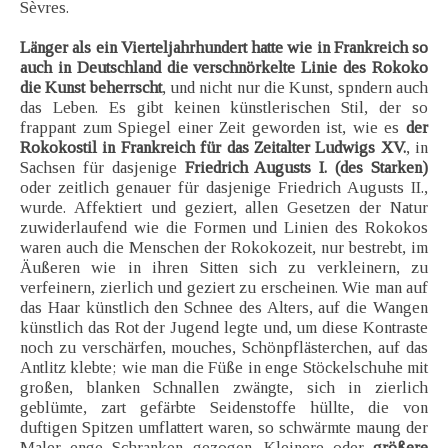
Sèvres.
Länger als ein Vierteljahrhundert hatte wie in Frankreich so
auch in Deutschland die verschnörkelte Linie des Rokoko
die Kunst beherrscht
, und nicht nur die Kunst, spndern auch
das Leben. Es gibt keinen künstlerischen Stil, der so
frappant zum Spiegel einer Zeit geworden ist, wie es
der
Rokokostil in Frankreich für das Zeitalter Ludwigs XV.
, in
Sachsen für dasjenige
Friedrich Augusts I. (des Starken)
oder zeitlich genauer für dasjenige Friedrich Augusts II.,
wurde. Affektiert und geziert, allen Gesetzen der Natur
zuwiderlaufend wie die Formen und Linien des Rokokos
waren auch die Menschen der Rokokozeit, nur bestrebt, im
Äußeren wie in ihren Sitten sich zu verkleinern, zu
verfeinern, zierlich und geziert zu erscheinen. Wie man auf
das Haar künstlich den Schnee des Alters, auf die Wangen
künstlich das Rot der Jugend legte und, um diese Kontraste
noch zu verschärfen, mouches, Schönpflästerchen, auf das
Antlitz klebte; wie man die Füße in enge Stöckelschuhe mit
großen, blanken Schnallen zwängte, sich in zierlich
geblümte, zart gefärbte Seidenstoffe hüllte, die von
duftigen Spitzen umflattert waren, so schwärmte maung der
Maler enge Schranken gezogen. Kleinere oder
größere