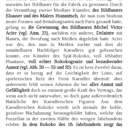
auswärts her Bildhauer für die Fabrik zu gewinnen. Durch
die Vermittlung zweier Meißner Künstler,
des Bildhauers
Elsasser und des Malers Hummitsch
, die man zum Studium
neuer Formen und Bemalungsarten nach Paris gesandt hatte,
gelang so
die Gewinnung des Bildhauers Michel Victor
Acier (vgl. Anm. 23)
, nachdem ein anderer,
Delaistre
mit
Namen, die Berufung nach Meißen abgelehnt hatte. Acier
war der, den man in Meißen suchte und dort als
unmittelbaren Nachfolger Kaendlers gut gebrauchen
konnte, ein Künstler des Spät-Rokoko, voll lebhafter
Phantasie,
voll echter Rokokograzie und bezaubernder
Anmut (vgl. Abb. 50 — 53 und 55)
. Es ist kein Zweifel daran,
dass er in bezug auf die Leichtigkeit der Linie, auf
spielerischen Reiz der Form Kaendler übertraf; aber
andrerseits fehlt seinen Arbeiten die bei
aller Anmut und
Gefälligkeit
doch so eminent große Kraft des Vortrags, das
wenn auch nicht naturwahre, so doch ganz außerordentlich
Natürliche der Kaendlerschen Figuren. Aus dem
Kaendlerschen Rokoko würde sich niemals die hohle,
geistlose Nachahmung herausgebildet haben, welche das
Porzellan in der zweiten Hälfte des vorigen Jahrhunderts
erlebte.
In dem Rokoko des 18. Jahrhunderts zeigt das