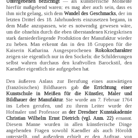
Untergebenen bezichtigt
— als künstlerische Momente
hierfür maßgebend waren; es mag aber auch sein, dass es
ihm nicht gelang, sich dem
Wandel des Geschmacks
, der im
letzten Drittel des 18. Jahrhunderts einzusetzen begann, in
dem Maße anzupassen, wie es notwendig gewesen wäre,
um die ohnehin durch die eben überstandenen Kriegskrisen
stark darniederliegende Produktion der Manufaktur wieder
zu heben. Man erkennt das in den 18 Gruppen für die
Kaiserin Katharina. Ausgesprochenen
Rokokocharakter
zeigen sie eigentlich nur in den Sockeln; die Schilderungen
selbst wahren durchaus den kraftvollen Barockstil, den
Kaendler eigentlich nie aufgegeben hat.
Den äußeren Anlass zur Berufung eines auswärtigen
(französischen) Bildhauers gab
die Errichtung einer
Kunstschule in Meißen für die Künstler, Maler und
Bildhauer der Manufaktur
. Sie wurde am 7. Februar 1764
ins Leben gerufen, und zu ihrem Leiter wurde der
Hofmaler und Professor an
der Dresdner Kunstakademie
Christian Wilhelm Ernst Dietrich (vgl. Anm. 22)
ernannt.
Diesem Manne wurden in allen künstlerische Dinge
angehenden Fragen sowohl Kaendler als auch Höroldt
unterstellt, und außerdem erhielt er den Auftrag, von