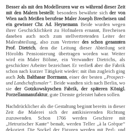
Besser als mit den Modelleuren war es während dieser Zeit
mit den Malern bestellt
; besonders bewährte sich
der von
Wien nach Meißen berufene Maler Joseph Brecheisen und
ein gewisser Chr. Ad. Heynemann
. Beide wurden wegen
ihrer Geschicklichkeit zu Hofmalern ernannt, Brecheisen
daneben auch noch zum stellvertretenden Leiter der
Malerabteilung, also zum Vertreter
des schon genannten
Prof. Dietrich
, dem die Leitung dieser Abteilung seit
Höroldts Pensionierung übertragen worden war. Weiter
wird ein Maler Böhme, ein Verwandter Dietrichs, als
geschickter Arbeiter bezeichnet. Er verließ aber die Fabrik
schon nach kurzer Tätigkeit wieder; mit ihm zugleich ging
auch
Joh. Balthasar Borrmann
, einer der besten
„Prospect-
und Landschaftsmaler“
. Beide wandten sich nach Berlin, wo
sie
der Gotzkowskyschen Fabrik, der späteren Königl.
Porzellanmanufaktur
, gute Dienste geleistet haben sollen.
Nachdrücklicher als die Gestaltung beginnt bereits in dieser
Zeit die Malerei sich der antikisierenden Richtung
zuzuwenden. Schon 1766 werden Geschirre mit
„Hetrurischer Kante“ bemalt, werden Teller „à la Grèque“
dekoriert. Die Sockel der Figuren werden mit Perl- und