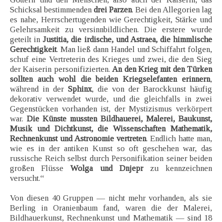
Schicksal bestimmenden
drei Parzen
. Bei den Allegorien lag
es nahe, Herrschertugenden wie Gerechtigkeit, Stärke und
Gelehrsamkeit zu versinnbildlichen. Die erstere wurde
geteilt in
Justitia, die irdische, und Astraea, die himmlische
Gerechtigkeit
. Man ließ dann Handel und Schiffahrt folgen,
schuf eine Vertreterin des Krieges und zwei, die den Sieg
der Kaiserin personifizierten.
An den Krieg mit den Türken
sollten auch wohl die beiden Kriegselefanten erinnern
,
während in der
Sphinx
, die von der Barockkunst häufig
dekorativ verwendet wurde, und die gleichfalls in zwei
Gegenstücken vorhanden ist, der Mystizismus verkörpert
war.
Die Künste mussten Bildhauerei, Malerei, Baukunst,
Musik und Dichtkunst, die Wissenschaften Mathematik,
Rechnenkunst und Astronomie vertreten
. Endlich hatte man,
wie es in der antiken Kunst so oft geschehen war, das
russische Reich selbst durch Personifikation seiner beiden
großen Flüsse
Wolga und Dnjepr
zu kennzeichnen
versucht.“
Von diesen 40 Gruppen — nicht mehr vorhanden, als sie
Berling in Oranienbaum fand, waren die der Malerei,
Bildhauerkunst, Rechnenkunst und Mathematik — sind 18