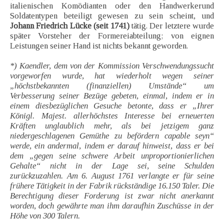
italienischen Komödianten oder den Handwerkerund
Soldatentypen beteiligt gewesen zu sein scheint, und
Johann Friedrich Lücke (seit 1741)
tätig. Der letztere wurde
später Vorsteher der Formereiabteilung; von eignen
Leistungen seiner Hand ist nichts bekannt geworden.
*) Kaendler, dem von der Kommission Verschwendungssucht
vorgeworfen wurde, hat wiederholt wegen seiner
„höchstbekannten (finanziellen) Umstände“ um
Verbesserung seiner Bezüge gebeten, einmal, indem er in
einem diesbezüglichen Gesuche betonte, dass er „Ihrer
Königl. Majest. allerhöchstes Interesse bei erneuerten
Kräften unglaublich mehr, als bei jetzigem ganz
niedergeschlagenen Gemüthe zu befördern capable seyn“
werde, ein andermal, indem er darauf hinweist, dass er bei
dem „gegen seine schwere Arbeit unproportionierlichen
Gehalte“ nicht in der Lage sei, seine Schulden
zurückzuzahlen. Am 6. August 1761 verlangte er für seine
frühere Tätigkeit in der Fabrik rückständige 16.150 Taler. Die
Berechtigung dieser Forderung ist zwar nicht anerkannt
worden, doch gewährte man ihm daraufhin Zuschüsse in der
Höhe von 300 Talern.