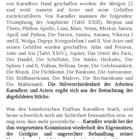
von Kaendlers Hand geschaffen worden; die übrigen 22
sind wohl zumeist auf Acier und seine Gehilfen
zurückzuführen. Von Kaendler stammen die folgenden:
Triumphzug der Amphitrite (Tafel XXIII), Neptun und
Thetis, Phöbus Apollo, Luna, Mars, Venus, Merkur, Saturn,
Apoll und Python, Die Parzen, Justitia, Astraea, Viktoria I
und II, Wolga, Dnjepr, Kriegselefant I und II. Von Acier und
seinen Gehilfen wurden geschaffen: Atlas und Perseus,
Juno und Iris (Tafel XXIV), Jupiter, Das Urteil des Paris,
Der Handel, Die Schiffahrt, Die Stärke, Herkules, Die
Sphinx I und II, Vulkan, Bellona, Irene, Die Gelehrsamkeit,
Die Musik, Die Dichtkunst, Die Baukunst, Die Astronomie,
Die Bildhauerkunst, Die Malerei, Die Rechnenkunst und
Die Mathematik.
Die Stilverschiedenheit der Arbeiten
Kaendlers und Aciers ergibt sich aus der Betrachtung der
abgebildeten Stücke.
Was den künstlerischen Einfluss Kaendlers brach, wird
heute schwerlich noch mit Sicherheit festzustellen sein; es
mag sein, dass mehr persönliche —
Kaendler wurde bei der
ihm vorgesetzten Kommission wiederholt des Eigennutzes,
der Geldgier und ungerechter Behandlung seiner