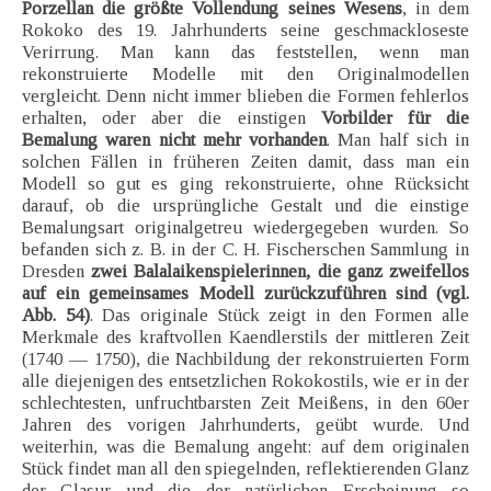
Porzellan die größte Vollendung seines Wesens
, in dem
Rokoko des 19. Jahrhunderts seine geschmackloseste
Verirrung. Man kann das feststellen, wenn man
rekonstruierte Modelle mit den Originalmodellen
vergleicht. Denn nicht immer blieben die Formen fehlerlos
erhalten, oder aber die einstigen
Vorbilder für die
Bemalung waren nicht mehr vorhanden
. Man half sich in
solchen Fällen in früheren Zeiten damit, dass man ein
Modell so gut es ging rekonstruierte, ohne Rücksicht
darauf, ob die ursprüngliche Gestalt und die einstige
Bemalungsart originalgetreu wiedergegeben wurden. So
befanden sich z. B. in der C. H. Fischerschen Sammlung in
Dresden
zwei Balalaikenspielerinnen, die ganz zweifellos
auf ein gemeinsames Modell zurückzuführen sind (vgl.
Abb. 54)
. Das originale Stück zeigt in den Formen alle
Merkmale des kraftvollen Kaendlerstils der mittleren Zeit
(1740 — 1750), die Nachbildung der rekonstruierten Form
alle diejenigen des entsetzlichen Rokokostils, wie er in der
schlechtesten, unfruchtbarsten Zeit Meißens, in den 60er
Jahren des vorigen Jahrhunderts, geübt wurde. Und
weiterhin, was die Bemalung angeht: auf dem originalen
Stück findet man all den spiegelnden, reflektierenden Glanz
der Glasur und die der natürlichen Erscheinung so