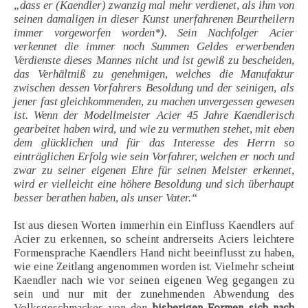
„dass er (Kaendler) zwanzig mal mehr verdienet, als ihm von
seinen damaligen in dieser Kunst unerfahrenen Beurtheilern
immer vorgeworfen worden*). Sein Nachfolger Acier
verkennet die immer noch Summen Geldes erwerbenden
Verdienste dieses Mannes nicht und ist gewiß zu bescheiden,
das Verhältniß zu genehmigen, welches die Manufaktur
zwischen dessen Vorfahrers Besoldung und der seinigen, als
jener fast gleichkommenden, zu machen unvergessen gewesen
ist. Wenn der Modellmeister Acier 45 Jahre Kaendlerisch
gearbeitet haben wird, und wie zu vermuthen stehet, mit eben
dem glücklichen und für das Interesse des Herrn so
einträglichen Erfolg wie sein Vorfahrer, welchen er noch und
zwar zu seiner eigenen Ehre für seinen Meister erkennet,
wird er vielleicht eine höhere Besoldung und sich überhaupt
besser berathen haben, als unser Vater.“
Ist aus diesen Worten immerhin ein Einfluss Kaendlers auf
Acier zu erkennen, so scheint andrerseits Aciers leichtere
Formensprache Kaendlers Hand nicht beeinflusst zu haben,
wie eine Zeitlang angenommen worden ist. Vielmehr scheint
Kaendler nach wie vor seinen eigenen Weg gegangen zu
sein und nur mit der zunehmenden Abwendung des
Volksgeschmackes von den
bisherigen Formen sich nach