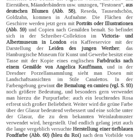
Eierstäben, Mäanderbändern usw. umzogen, "Festonen“,
aus
deutschen Blumen (Abb. 58)
, Reseda, Tausendschön,
Goldzahn, kommen in Aufnahme. Die Flächen der
Geschirre werden jetzt gern mit
Porträts oder Illustrationen
(Abb. 59)
und Copien nach Gemälden bemalt. So befindet
sich in der Schreiber-Collektion im
Victoria- und
Albertmuseum in London
ein Kaffeeservice mit der
Darstellung der
Leiden des jungen Werther
; das
Hamburgische Museum für Kunst und Gewerbe besitzt eine
Tasse mit der Kopie eines englischen
Farbdrucks nach
einem Gemälde von Angelica Kauffmann
, und in der
Dresdner Porzellansammlung sieht man Dosen mit
Landschaftsansichten im Stile Canalettos. In der
Farbengebung gewinnt
die Bemalung en camieu (vgl. S. 93)
noch größere Bedeutung, und besonders gern verwendet
man hierzu die Purpurfarbe; auch ein leuchtendes Rosa
erfreut sich großer Beliebtheit. Weiter wird die grüne Farbe
über der Glasur bedeutend verbessert und eine solche unter
der Glasur, die zu dem bekannten Weinlaubmuster
verwendet wird, hergestellt. Und endlich gelang jetzt auch
die lange vergeblich versuchte
Herstellung einer tiefblauen
Fondfarbe (Abb. 60) (bleu du Roi)
nach dem Vorbilde von