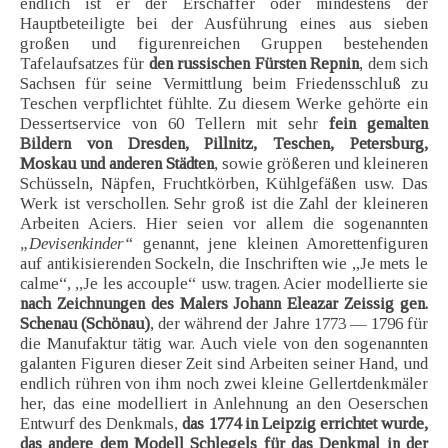
endlich ist er der Erschaffer oder mindestens der
Hauptbeteiligte bei der Ausführung eines aus sieben
großen und figurenreichen Gruppen bestehenden
Tafelaufsatzes für
den russischen Fürsten Repnin
, dem sich
Sachsen für seine Vermittlung beim Friedensschluß zu
Teschen verpflichtet fühlte. Zu diesem Werke gehörte ein
Dessertservice von 60 Tellern mit sehr
fein gemalten
Bildern von Dresden, Pillnitz, Teschen, Petersburg,
Moskau und anderen Städten
, sowie größeren und kleineren
Schüsseln, Näpfen, Fruchtkörben, Kühlgefäßen usw. Das
Werk ist verschollen. Sehr groß ist die Zahl der kleineren
Arbeiten Aciers. Hier seien vor allem die sogenannten
„Devisenkinder“
genannt, jene kleinen Amorettenfiguren
auf antikisierenden Sockeln, die Inschriften wie „Je mets le
calme“, ,,Je les accouple“ usw. tragen. Acier modellierte sie
nach Zeichnungen des Malers Johann Eleazar Zeissig gen.
Schenau (Schönau)
, der während der Jahre 1773 — 1796 für
die Manufaktur tätig war. Auch viele von den sogenannten
galanten Figuren dieser Zeit sind Arbeiten seiner Hand, und
endlich rühren von ihm noch zwei kleine Gellertdenkmäler
her, das eine modelliert in Anlehnung an den Oeserschen
Entwurf des Denkmals,
das 1774 in Leipzig errichtet wurde,
das andere dem Modell Schlegels für das Denkmal in der