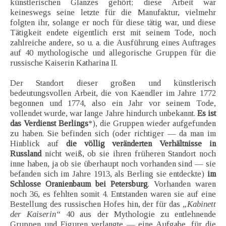
künstlerischen Glanzes gehört; diese Arbeit war
keineswegs seine letzte für die Manufaktur, vielmehr
folgten ihr, solange er noch für diese tätig war, und diese
Tätigkeit endete eigentlich erst mit seinem Tode, noch
zahlreiche andere, so u. a. die Ausführung eines Auftrages
auf 40 mythologische und allegorische Gruppen für die
russische Kaiserin Katharina II.
Der Standort dieser großen und künstlerisch
bedeutungsvollen Arbeit, die von Kaendler im Jahre 1772
begonnen und 1774, also ein Jahr vor seinem Tode,
vollendet wurde, war lange Jahre hindurch unbekannt.
Es ist
das Verdienst Berlings
*), die Gruppen wieder aufgefunden
zu haben. Sie befinden sich (oder richtiger — da man im
Hinblick auf
die völlig veränderten Verhältnisse in
Russland
nicht weiß, ob sie ihren früheren Standort noch
inne haben, ja ob sie überhaupt noch vorhanden sind — sie
befanden sich im Jahre 1913, als Berling sie entdeckte)
im
Schlosse Oranienbaum bei Petersburg
. Vorhanden waren
noch 36, es fehlten somit 4. Entstanden waren sie auf eine
Bestellung des russischen Hofes hin, der für das
„Kabinett
der Kaiserin“
40 aus der Mythologie zu entlehnende
Gruppen und Figuren verlangte — eine Aufgabe, für die