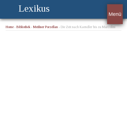
Lexikus
Menü
Home
›
Bibliothek
›
Meißner Porzellan
› Die Zeit nach Kaendler bis zu Marcolini
1763 bis 1814