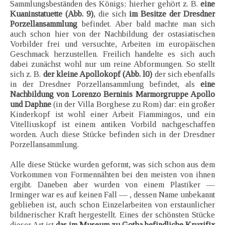
Sammlungsbeständen des Königs; hierher gehört z. B.
eine
Kuaninstatuette (Abb. 9)
, die sich
im Besitze der Dresdner
Porzellansammlung
befindet. Aber bald machte man sich
auch schon hier von der Nachbildung der ostasiatischen
Vorbilder frei und versuchte, Arbeiten im europäischen
Geschmack herzustellen. Freilich handelte es sich auch
dabei zunächst wohl nur um reine Abformungen. So stellt
sich z. B.
der kleine Apollokopf (Abb. l0)
der sich ebenfalls
in der Dresdner Porzellansammlung befindet, als
eine
Nachbildung von Lorenzo Berninis Marmorgruppe Apollo
und Daphne
(in der Villa Borghese zu Rom) dar: ein großer
Kinderkopf ist wohl einer Arbeit Fiammingos, und ein
Vitelliuskopf ist einem antiken Vorbild nachgeschaffen
worden. Auch diese Stücke befinden sich in der Dresdner
Porzellansammlung.
Alle diese Stücke wurden geformt, was sich schon aus dem
Vorkommen von Formennähten bei den meisten von ihnen
ergibt. Daneben aber wurden von einem Plastiker —
Irminger war es auf keinen Fall — , dessen Name unbekannt
geblieben ist, auch schon Einzelarbeiten von erstaunlicher
bildnerischer Kraft hergestellt. Eines der schönsten Stücke
dieser Art ist
das im Museum zu Gotha befindliche Kruzifix