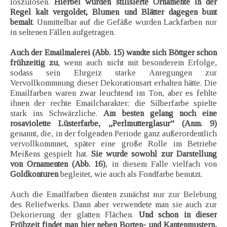
loszulösen.
Hierbei wurden stilisierte Ornamente in der
Regel kalt vergoldet, Blumen und Blätter dagegen bunt
bemalt
. Unmittelbar auf die Gefäße wurden Lackfarben nur
in seltenen Fällen aufgetragen.
Auch der Emailmalerei (Abb. 15) wandte sich Böttger schon
frühzeitig zu
, wenn auch nicht mit besonderem Erfolge,
sodass sein Ehrgeiz starke Anregungen zur
Vervollkommnung dieser Dekorationsart erhalten hätte. Die
Emailfarben waren zwar leuchtend im Ton, aber es fehlte
ihnen der rechte Emailcharakter; die Silberfarbe spielte
stark ins Schwärzliche.
Am besten gelang noch eine
rosaviolette Lüsterfarbe, „Perlmutterglasur“ (Anm. 9)
genannt, die, in der folgenden Periode ganz außerordentlich
vervollkommnet, später eine große Rolle im Betriebe
Meißens gespielt hat.
Sie wurde sowohl zur Darstellung
von Ornamenten (Abb. 16)
, in diesem Falle vielfach von
Goldkonturen
begleitet, wie auch als Fondfarbe benutzt.
Auch die Emailfarben dienten zunächst nur zur Belebung
des Reliefwerks. Dann aber verwendete man sie auch zur
Dekorierung der glatten Flächen.
Und schon in dieser
Frühzeit findet man hier neben Borten- und Kantenmustern,