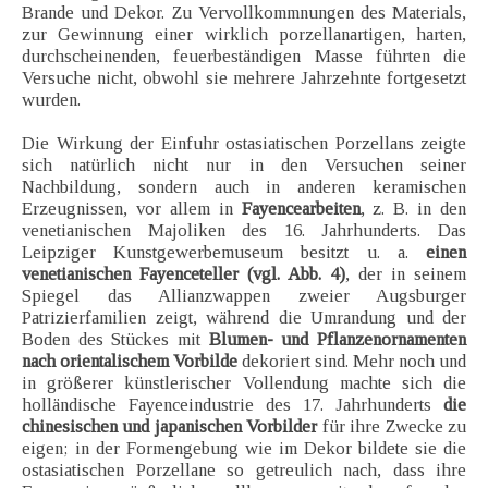
Brande und Dekor. Zu Vervollkommnungen des Materials,
zur Gewinnung einer wirklich porzellanartigen, harten,
durchscheinenden, feuerbeständigen Masse führten die
Versuche nicht, obwohl sie mehrere Jahrzehnte fortgesetzt
wurden.
Die Wirkung der Einfuhr ostasiatischen Porzellans zeigte
sich natürlich nicht nur in den Versuchen seiner
Nachbildung, sondern auch in anderen keramischen
Erzeugnissen, vor allem in
Fayencearbeiten
, z. B. in den
venetianischen Majoliken des 16. Jahrhunderts. Das
Leipziger Kunstgewerbemuseum besitzt u. a.
einen
venetianischen Fayenceteller (vgl. Abb. 4)
, der in seinem
Spiegel das Allianzwappen zweier Augsburger
Patrizierfamilien zeigt, während die Umrandung und der
Boden des Stückes mit
Blumen- und Pflanzenornamenten
nach orientalischem Vorbilde
dekoriert sind. Mehr noch und
in größerer künstlerischer Vollendung machte sich die
holländische Fayenceindustrie des 17. Jahrhunderts
die
chinesischen und japanischen Vorbilder
für ihre Zwecke zu
eigen; in der Formengebung wie im Dekor bildete sie die
ostasiatischen Porzellane so getreulich nach, dass ihre