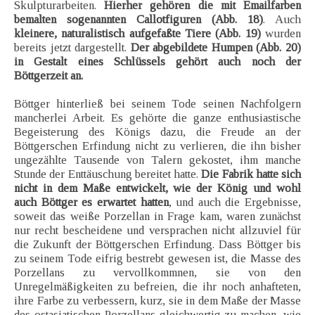
Skulpturarbeiten.
Hierher gehören die mit Emailfarben
bemalten sogenannten Callotfiguren (Abb. 18)
. Auch
kleinere, naturalistisch aufgefaßte Tiere (Abb. 19)
wurden
bereits jetzt dargestellt.
Der abgebildete Humpen (Abb. 20)
in Gestalt eines Schlüssels gehört auch noch der
Böttgerzeit an.
Böttger hinterließ bei seinem Tode seinen Nachfolgern
mancherlei Arbeit. Es gehörte die ganze enthusiastische
Begeisterung des Königs dazu, die Freude an der
Böttgerschen Erfindung nicht zu verlieren, die ihn bisher
ungezählte Tausende von Talern gekostet, ihm manche
Stunde der Enttäuschung bereitet hatte.
Die Fabrik hatte sich
nicht in dem Maße entwickelt, wie der König und wohl
auch Böttger es erwartet hatten
, und auch die Ergebnisse,
soweit das weiße Porzellan in Frage kam, waren zunächst
nur recht bescheidene und versprachen nicht allzuviel für
die Zukunft der Böttgerschen Erfindung. Dass Böttger bis
zu seinem Tode eifrig bestrebt gewesen ist, die Masse des
Porzellans zu vervollkommnen, sie von den
Unregelmäßigkeiten zu befreien, die ihr noch anhafteten,
ihre Farbe zu verbessern, kurz, sie in dem Maße der Masse
des ostasiatischen Porzellans gleichwertig zu machen, wie