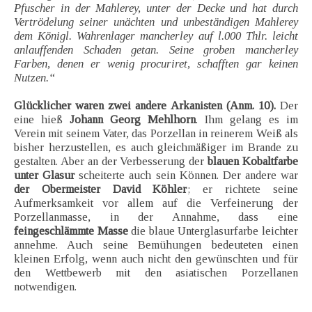
Pfuscher in der Mahlerey, unter der Decke und hat durch
Vertrödelung seiner unächten und unbeständigen Mahlerey
dem Königl. Wahrenlager mancherley auf l.000 Thlr. leicht
anlauffenden Schaden getan. Seine groben mancherley
Farben, denen er wenig procuriret, schafften gar keinen
Nutzen.“
Glücklicher waren zwei andere Arkanisten (Anm. 10).
Der
eine hieß
Johann Georg Mehlhorn
. Ihm gelang es im
Verein mit seinem Vater, das Porzellan in reinerem Weiß als
bisher herzustellen, es auch gleichmäßiger im Brande zu
gestalten. Aber an der Verbesserung der
blauen Kobaltfarbe
unter Glasur
scheiterte auch sein Können. Der andere war
der Obermeister David Köhler
; er richtete seine
Aufmerksamkeit vor allem auf die Verfeinerung der
Porzellanmasse, in der Annahme, dass eine
feingeschlämmte Masse
die blaue Unterglasurfarbe leichter
annehme. Auch seine Bemühungen bedeuteten einen
kleinen Erfolg, wenn auch nicht den gewünschten und für
den Wettbewerb mit den asiatischen Porzellanen
notwendigen.