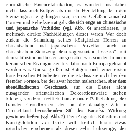
europäische Fayencefabrikation; es wundert uns daher
nicht, dass auch Böttger, als ihm die Herstellung der roten
Steinzeugmasse gelungen war, seinen Gefäßen zunächst
Formen und Reliefzierrat gab,
die sich enge an chinesische
und japanische Vorbilder (vgl. Abb. 6)
anschlössen, ja
mehrfach direkte Nachbildungen dieser waren. War doch
zudem die Sammlung seines königlichen Herren an
chinesischem und japanischem Porzellan, auch an
chinesischem Steinzeug, dem sogenannten „boccaro“, mit
dem schönsten und besten ausgestattet, was von den fremden
keramischen Erzeugnissen bis dahin nach Europa gebracht
worden war. Um so größer ist Böttgers und seiner ersten
künstlerischen Mitarbeiter Verdienst, dass sie nicht bei den
fremden Formen, bei der zwar höchst malerischen, aber
dem
abendländischen Geschmack
auf die Dauer nicht
zusagenden orientalischen Dekorationsweise stehen
blieben, sondern, freilich immer unter Beibehaltung der
fremden Grundformen, den um die damalige Zeit in
Deutschland
herrschenden Stil des Barocks Wirkung
gewinnen ließen (vgl. Abb. 7)
. Dem Auge des Künstlers und
Kunstgelehrten von heute will freilich kaum etwas
natürlicher erscheinen als dieser sehr frühzeitige, der