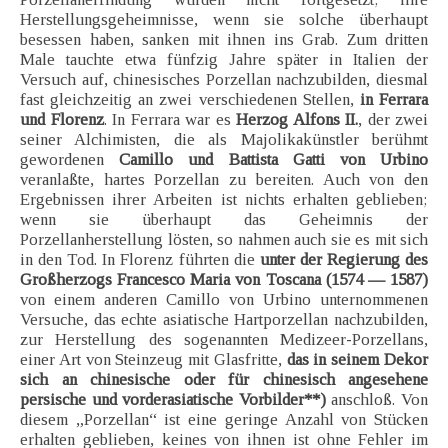
Herstellungsgeheimnisse, wenn sie solche überhaupt
besessen haben, sanken mit ihnen ins Grab. Zum dritten
Male tauchte etwa fünfzig Jahre später in Italien der
Versuch auf, chinesisches Porzellan nachzubilden, diesmal
fast gleichzeitig an zwei verschiedenen Stellen,
in Ferrara
und Florenz
. In Ferrara war es
Herzog Alfons II.
, der zwei
seiner Alchimisten, die als Majolikakünstler berühmt
gewordenen
Camillo und Battista Gatti von Urbino
veranlaßte, hartes Porzellan zu bereiten. Auch von den
Ergebnissen ihrer Arbeiten ist nichts erhalten geblieben;
wenn sie überhaupt das Geheimnis der
Porzellanherstellung lösten, so nahmen auch sie es mit sich
in den Tod. In Florenz führten die
unter der Regierung des
Großherzogs Francesco Maria von Toscana (1574 — 1587)
von einem anderen Camillo von Urbino unternommenen
Versuche, das echte asiatische Hartporzellan nachzubilden,
zur Herstellung des sogenannten Medizeer-Porzellans,
einer Art von Steinzeug mit Glasfritte,
das in seinem Dekor
sich an chinesische oder für chinesisch angesehene
persische und vorderasiatische Vorbilder**)
anschloß. Von
diesem „Porzellan“ ist eine geringe Anzahl von Stücken
erhalten geblieben, keines von ihnen ist ohne Fehler im