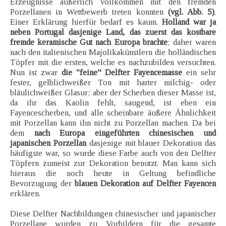
Erzeugnisse äußerlich vollkommen mit den fremden
Porzellanen in Wettbewerb treten konnten
(vgl. Abb. 5)
.
Einer Erklärung hierfür bedarf es kaum.
Holland war ja
neben Portugal dasjenige Land, das zuerst das kostbare
fremde keramische Gut nach Europa brachte
; daher waren
nach den italienischen Majolikakünstlern die holländischen
Töpfer mit die ersten, welche es nachzubilden versuchten.
Nun ist zwar
die "feine“ Delfter Fayencemasse
ein sehr
fester, gelblichweißer Ton mit harter milchig- oder
bläulichweißer Glasur; aber der Scherben dieser Masse ist,
da ihr das Kaolin fehlt, saugend, ist eben ein
Fayencescherben, und alle scheinbare äußere Ähnlichkeit
mit Porzellan kann ihn nicht zu Porzellan machen. Da bei
dem
nach Europa eingeführten chinesischen und
japanischen Porzellan
dasjenige mit blauer Dekoration das
häufigste war, so wurde diese Farbe auch von den Delfter
Töpfern zumeist zur Dekoration benutzt. Man kann sich
hieraus die noch heute in Geltung befindliche
Bevorzugung der
blauen Dekoration auf Delfter Fayencen
erklären.
Diese Delfter Nachbildungen chinesischer und japanischer
Porzellane wurden zu Vorbildern für die gesamte