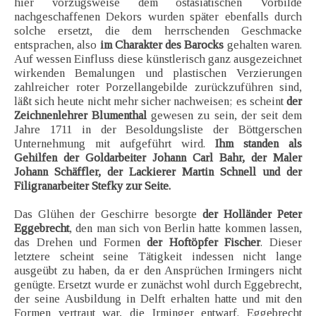
hier vorzugsweise dem ostasiatischen Vorbilde
nachgeschaffenen Dekors wurden später ebenfalls durch
solche ersetzt, die dem herrschenden Geschmacke
entsprachen, also
im Charakter des Barocks
gehalten waren.
Auf wessen Einfluss diese künstlerisch ganz ausgezeichnet
wirkenden Bemalungen und plastischen Verzierungen
zahlreicher roter Porzellangebilde zurückzuführen sind,
läßt sich heute nicht mehr sicher nachweisen; es scheint
der
Zeichnenlehrer Blumenthal
gewesen zu sein, der seit dem
Jahre 1711 in der Besoldungsliste der Böttgerschen
Unternehmung mit aufgeführt wird.
Ihm standen als
Gehilfen der Goldarbeiter Johann Carl Bahr, der Maler
Johann Schäffler, der Lackierer Martin Schnell und der
Filigranarbeiter Stefky zur Seite.
Das Glühen der Geschirre besorgte
der Holländer Peter
Eggebrecht
, den man sich von Berlin hatte kommen lassen,
das Drehen und Formen
der Hoftöpfer Fischer
. Dieser
letztere scheint seine Tätigkeit indessen nicht lange
ausgeübt zu haben, da er den Ansprüchen Irmingers nicht
genügte. Ersetzt wurde er zunächst wohl durch Eggebrecht,
der seine Ausbildung in Delft erhalten hatte und mit den
Formen vertraut war, die Irminger entwarf. Eggebrecht