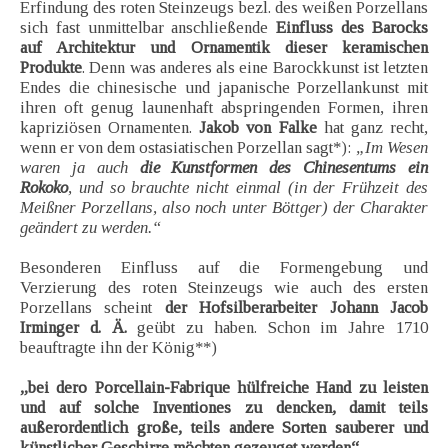
Erfindung des roten Steinzeugs bezl. des weißen Porzellans
sich fast unmittelbar anschließende
Einfluss des Barocks
auf Architektur und Ornamentik dieser keramischen
Produkte
. Denn was anderes als eine Barockkunst ist letzten
Endes die chinesische und japanische Porzellankunst mit
ihren oft genug launenhaft abspringenden Formen, ihren
kapriziösen Ornamenten.
Jakob von Falke
hat ganz recht,
wenn er von dem ostasiatischen Porzellan sagt*):
„Im Wesen
waren ja auch
die Kunstformen des Chinesentums ein
Rokoko
, und so brauchte nicht einmal (in der Frühzeit des
Meißner Porzellans, also noch unter Böttger) der Charakter
geändert zu werden.“
Besonderen Einfluss auf die Formengebung und
Verzierung des roten Steinzeugs wie auch des ersten
Porzellans scheint
der Hofsilberarbeiter Johann Jacob
Irminger d. Ä.
geübt zu haben. Schon im Jahre 1710
beauftragte ihn der König**)
„bei dero Porcellain-Fabrique hülfreiche Hand zu leisten
und auf solche Inventiones zu dencken, damit teils
außerordentlich große, teils andere Sorten sauberer und
künstlicher Geschirre möchten gezeuget werden“.