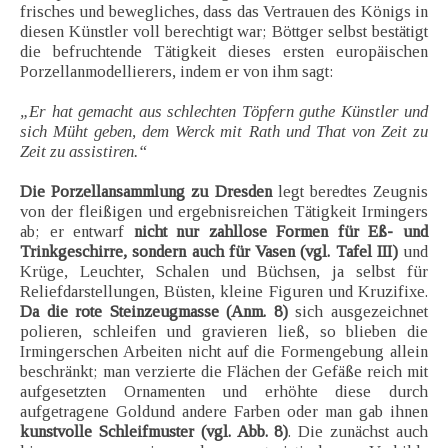
frisches und bewegliches, dass das Vertrauen des Königs in
diesen Künstler voll berechtigt war; Böttger selbst bestätigt
die befruchtende Tätigkeit dieses ersten europäischen
Porzellanmodellierers, indem er von ihm sagt:
„Er hat gemacht aus schlechten Töpfern guthe Künstler und
sich Müht geben, dem Werck mit Rath und That von Zeit zu
Zeit zu assistiren.“
Die Porzellansammlung zu Dresden
legt beredtes Zeugnis
von der fleißigen und ergebnisreichen Tätigkeit Irmingers
ab; er entwarf
nicht nur zahllose Formen für Eß- und
Trinkgeschirre, sondern auch für Vasen (vgl. Tafel III)
und
Krüge, Leuchter, Schalen und Büchsen, ja selbst für
Reliefdarstellungen, Büsten, kleine Figuren und Kruzifixe.
Da die rote Steinzeugmasse (Anm. 8)
sich ausgezeichnet
polieren, schleifen und gravieren ließ, so blieben die
Irmingerschen Arbeiten nicht auf die Formengebung allein
beschränkt; man verzierte die Flächen der Gefäße reich mit
aufgesetzten Ornamenten und erhöhte diese durch
aufgetragene Goldund andere Farben oder man gab ihnen
kunstvolle Schleifmuster (vgl. Abb. 8)
. Die zunächst auch