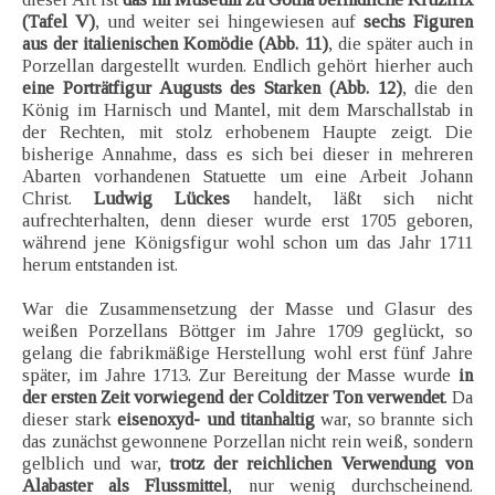
(Tafel V)
, und weiter sei hingewiesen auf
sechs Figuren
aus der italienischen Komödie (Abb. 11)
, die später auch in
Porzellan dargestellt wurden. Endlich gehört hierher auch
eine Porträtfigur Augusts des Starken (Abb. 12)
, die den
König im Harnisch und Mantel, mit dem Marschallstab in
der Rechten, mit stolz erhobenem Haupte zeigt. Die
bisherige Annahme, dass es sich bei dieser in mehreren
Abarten vorhandenen Statuette um eine Arbeit Johann
Christ.
Ludwig Lückes
handelt, läßt sich nicht
aufrechterhalten, denn dieser wurde erst 1705 geboren,
während jene Königsfigur wohl schon um das Jahr 1711
herum entstanden ist.
War die Zusammensetzung der Masse und Glasur des
weißen Porzellans Böttger im Jahre 1709 geglückt, so
gelang die fabrikmäßige Herstellung wohl erst fünf Jahre
später, im Jahre 1713. Zur Bereitung der Masse wurde
in
der ersten Zeit vorwiegend der Colditzer Ton verwendet
. Da
dieser stark
eisenoxyd- und titanhaltig
war, so brannte sich
das zunächst gewonnene Porzellan nicht rein weiß, sondern
gelblich und war,
trotz der reichlichen Verwendung von
Alabaster als Flussmittel
, nur wenig durchscheinend.