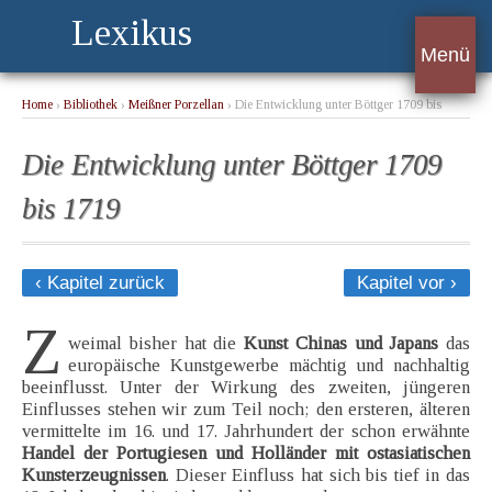
Lexikus
Menü
Home
›
Bibliothek
›
Meißner Porzellan
› Die Entwicklung unter Böttger 1709 bis
1719
Die Entwicklung unter Böttger 1709
bis 1719
‹ Kapitel zurück
Kapitel vor ›
Z
weimal bisher hat die
Kunst Chinas und Japans
das
europäische Kunstgewerbe mächtig und nachhaltig
beeinflusst. Unter der Wirkung des zweiten, jüngeren
Einflusses stehen wir zum Teil noch; den ersteren, älteren
vermittelte im 16. und 17. Jahrhundert der schon erwähnte
Handel der Portugiesen und Holländer mit ostasiatischen
Kunsterzeugnissen
. Dieser Einfluss hat sich bis tief in das