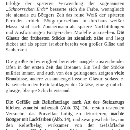
Infolge der späteren Verwendung der sogenannten
„Schnorrschen Erde“
besserte sich die Farbe, wenngleich
sie niemals zu Böttgers Zeit das reine Weiß der späteren
Perioden erhielt. Böttgerporzellane in durchaus weißer
Masse sind nach Zimmermann als spätere Nachbildungen
und Ausformungen Böttgerscher Modelle anzusehen.
Die
Glasur der frühesten Stücke ist ziemlich zähe
und liegt
dicker auf als später, ist aber bereits von großer Glätte und
Sauberkeit.
Die größte Schwierigkeit bereitete mangels ausreichender
Öfen in der ersten Zeit das Brennen. Ein Teil der Stücke
mißriet immer, und auch von den gelungenen zeigten
viele
Brandrisse
, andere zusammengeflossene Glasur, sodass, z.
B. zwischen den Reliefauflagen der Gefäße, eine grünlich-
glasige, blasige Schicht entstand.
Die Gefäße mit Reliefauflage nach Art des Steinzeugs
blieben zumeist unbemalt (Abb. 13)
. Die ersten tastenden
Versuche, das Porzellan farbig zu dekorieren,
machte
Böttger mit Lackfarben (Abb. 14)
, und zwar geschah das, um
den Reliefbelag wirksamer von der Gefäßfläche