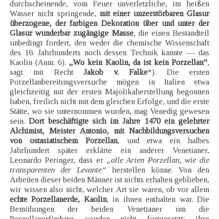
durchscheinende, vom Feuer unverletzliche, im heißen
Wasser nicht springende,
mit einer unzerstörbaren Glasur
überzogene, der farbigen Dekoration über und unter der
Glasur wunderbar zugängige Masse
, die einen Bestandteil
unbedingt fordert, den weder die chemische Wissenschaft
des 16. Jahrhunderts noch dessen Technik kannte — das
Kaolin (Anm. 6).
„Wo kein Kaolin, da ist kein Porzellan“
,
sagt mit Recht
Jakob v. Falke
*). Die ersten
Porzellanbereitungsversuche mögen in Italien etwa
gleichzeitig mit der ersten Majolikaherstellung begonnen
haben, freilich nicht mit dem gleichen Erfolge, und die erste
Stätte, wo sie unternommen wurden, mag Venedig gewesen
sein.
Dort beschäftigte sich im Jahre 1470 ein gelehrter
Alchimist, Meister Antonio, mit Nachbildungsversuchen
von ostasiatischem Porzellan
, und etwa ein halbes
Jahrhundert später erklärte ein anderer Venetianer,
Leonardo Peringer, dass er
„alle Arten Porzellan, wie die
transparenten der Levante“
herstellen könne. Von den
Arbeiten dieser beiden Männer ist nichts erhalten geblieben,
wir wissen also nicht, welcher Art sie waren, ob vor allem
echte Porzellanerde, Kaolin
, in ihnen enthalten war. Die
Bemühungen der beiden Venetianer um die
Porzellanerfindung wurden nicht fortgesetzt; ihre